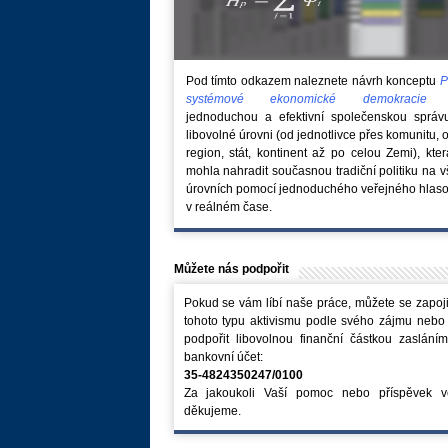
Pod tímto odkazem naleznete návrh konceptu
P
systémové ekonomické demokraci
jednoduchou a efektivní společenskou správ
libovolné úrovni (od jednotlivce přes komunitu, 
region, stát, kontinent až po celou Zemi), kte
mohla nahradit současnou tradiční politiku na 
úrovních pomocí jednoduchého veřejného hlaso
v reálném čase.
Můžete nás podpořit
Pokud se vám líbí naše práce, můžete se zapoji
tohoto typu aktivismu podle svého zájmu nebo
podpořit libovolnou finanční částkou zaslání
bankovní účet:
35-4824350247/0100
Za jakoukoli Vaší pomoc nebo příspěvek v
děkujeme.