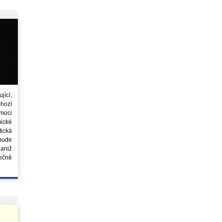
ící,
chozí
moci
ické
tická
 bude
aniž
ečně