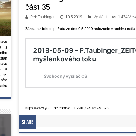
část 35
Petr Taubinger
10.5.2019
Vysílání
1,474 Vie
Záznam z tohoto pořadu ze dne 9.5.2019 naleznete v archivu rádia
stává
ta s
ního
vztah
tavu
ví a
bízí
 této
ánku
https://www.youtube.com/watch?v=QGXHeGXq3z8
Share