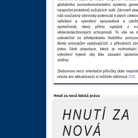
globálního socioekonomického systému generu
nespočet problémů sužujících svět. Zároveň uk
náš současný obrovský potenciál k jejich celk
vyřešení a vytvoření spravedlivé a udržit
společnosti, který přímo vyplývá z na
vědeckotechnických schopností. To vše se 
uskutečnit za předpokladu hlubšího porozu
těmto principům vyplývajících z přírodních z
jistou části populace, která je rozhodující
vytvoření hybné síly této zásadní společe
změny.
Zkrácenou verzi orientační příručky (kde nepro
revize ani aktualizace) si můžete stáhnout
ZDE
.
Hnutí za nová lidská práva