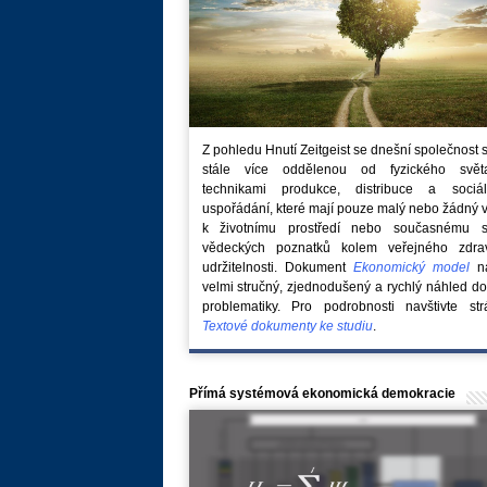
Z pohledu Hnutí Zeitgeist se dnešní společnost 
stále více oddělenou od fyzického svě
technikami produkce, distribuce a sociál
uspořádání, které mají pouze malý nebo žádný 
k životnímu prostředí nebo současnému s
vědeckých poznatků kolem veřejného zdra
udržitelnosti. Dokument
Ekonomický model
na
velmi stručný, zjednodušený a rychlý náhled do
problematiky. Pro podrobnosti navštivte str
Textové dokumenty ke studiu
.
Přímá systémová ekonomická demokracie