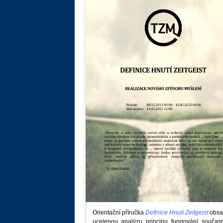
Orientační příručka
Definice Hnutí Zeitgeist
obsa
ucelenou analýzu principu fungování součas