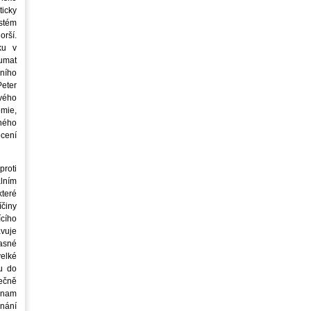
icky
stém
orší.
ku v
oumat
ního
eter
vého
mie,
jného
ocení
roti
lním
teré
íčiny
cího
avuje
asné
elké
u do
ečně
znam
nání