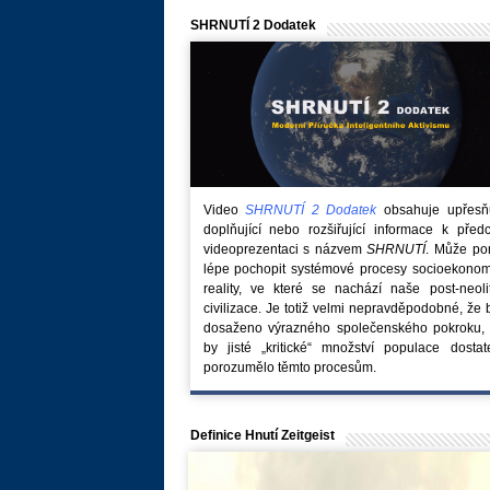
SHRNUTÍ 2 Dodatek
Video
SHRNUTÍ 2 Dodatek
obsahuje upřesňuj
doplňující nebo rozšiřující informace k před
videoprezentaci s názvem
SHRNUTÍ
. Může po
lépe pochopit systémové procesy socioekonom
reality, ve které se nachází naše post-neoli
civilizace. Je totiž velmi nepravděpodobné, že
dosaženo výrazného společenského pokroku, 
by jisté „kritické“ množství populace dostat
porozumělo těmto procesům.
Definice Hnutí Zeitgeist