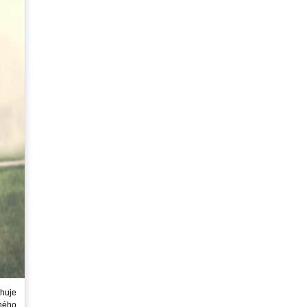
huje
ného