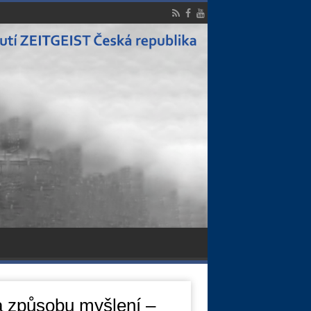
a způsobu myšlení –