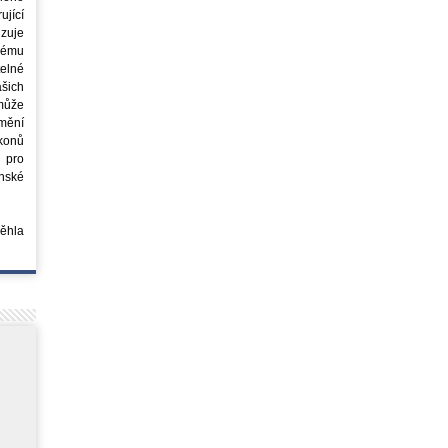
jící
azuje
ovému
elné
šich
může
mění
ákonů
 pro
nské
běhla