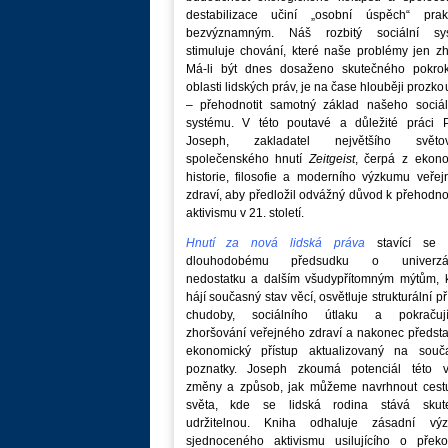
destabilizace učiní „osobní úspěch“ prakt
bezvýznamným. Náš rozbitý sociální sy
stimuluje chování, které naše problémy jen zh
Má-li být dnes dosaženo skutečného pokro
oblasti lidských práv, je na čase hlouběji prozk
– přehodnotit samotný základ našeho sociál
systému. V této poutavé a důležité práci P
Joseph, zakladatel největšího světo
společenského hnutí
Zeitgeist
, čerpá z ekono
historie, filosofie a moderního výzkumu veře
zdraví, aby předložil odvážný důvod k přehodn
aktivismu v 21. století.
Hnutí za nová lidská práva
stavící se p
dlouhodobému předsudku o univerzá
nedostatku a dalším všudypřítomným mýtům, k
hájí současný stav věcí, osvětluje strukturální př
chudoby, sociálního útlaku a pokračují
zhoršování veřejného zdraví a nakonec předst
ekonomický přístup aktualizovaný na souč
poznatky. Joseph zkoumá potenciál této v
změny a způsob, jak můžeme navrhnout cest
světa, kde se lidská rodina stává skut
udržitelnou. Kniha odhaluje zásadní vý
sjednoceného aktivismu usilujícího o překo