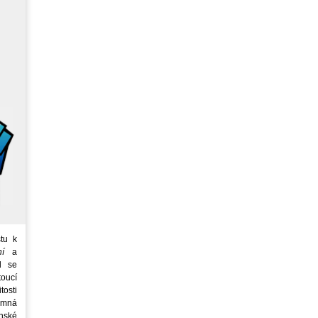
tu k
ní
a
d se
oucí
tosti
emná
nské