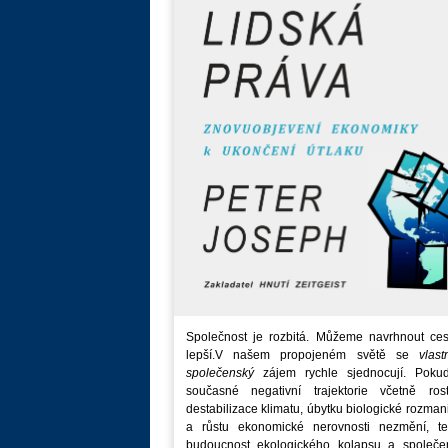
Společnost je rozbitá. Můžeme navrhnout ces
lepší.V našem propojeném světě se
vlast
společenský
zájem rychle sjednocují. Poku
současné negativní trajektorie včetně rost
destabilizace klimatu, úbytku biologické rozmani
a růstu ekonomické nerovnosti nezmění, t
budoucnost ekologického kolapsu a společe