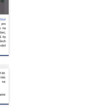
římé
e
pro
u na
obec,
rá by
všech
vání
t do
 nás
m na
elmi