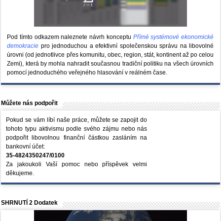
Pod tímto odkazem naleznete návrh konceptu
Přímé systémové ekonomické
demokracie
pro jednoduchou a efektivní společenskou správu na libovolné
úrovni (od jednotlivce přes komunitu, obec, region, stát, kontinent až po celou
Zemi), která by mohla nahradit současnou tradiční politiku na všech úrovních
pomocí jednoduchého veřejného hlasování v reálném čase.
Můžete nás podpořit
Pokud se vám líbí naše práce, můžete se zapojit do
tohoto typu aktivismu podle svého zájmu nebo nás
podpořit libovolnou finanční částkou zasláním na
bankovní účet:
35-4824350247/0100
Za jakoukoli Vaší pomoc nebo příspěvek velmi
děkujeme.
SHRNUTÍ 2 Dodatek