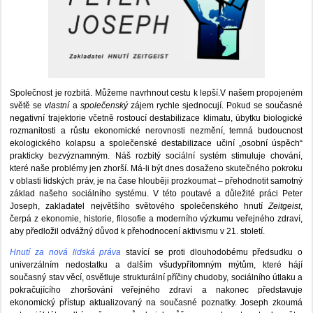
Společnost je rozbitá. Můžeme navrhnout cestu k lepší.V našem propojeném
světě se
vlastní
a
společenský
zájem rychle sjednocují. Pokud se současné
negativní trajektorie včetně rostoucí destabilizace klimatu, úbytku biologické
rozmanitosti a růstu ekonomické nerovnosti nezmění, temná budoucnost
ekologického kolapsu a společenské destabilizace učiní „osobní úspěch“
prakticky bezvýznamným. Náš rozbitý sociální systém stimuluje chování,
které naše problémy jen zhorší. Má-li být dnes dosaženo skutečného pokroku
v oblasti lidských práv, je na čase hlouběji prozkoumat – přehodnotit samotný
základ našeho sociálního systému. V této poutavé a důležité práci Peter
Joseph, zakladatel největšího světového společenského hnutí
Zeitgeist
,
čerpá z ekonomie, historie, filosofie a moderního výzkumu veřejného zdraví,
aby předložil odvážný důvod k přehodnocení aktivismu v 21. století.
Hnutí za nová lidská práva
stavící se proti dlouhodobému předsudku o
univerzálním nedostatku a dalším všudypřítomným mýtům, které hájí
současný stav věcí, osvětluje strukturální příčiny chudoby, sociálního útlaku a
pokračujícího zhoršování veřejného zdraví a nakonec představuje
ekonomický přístup aktualizovaný na současné poznatky. Joseph zkoumá