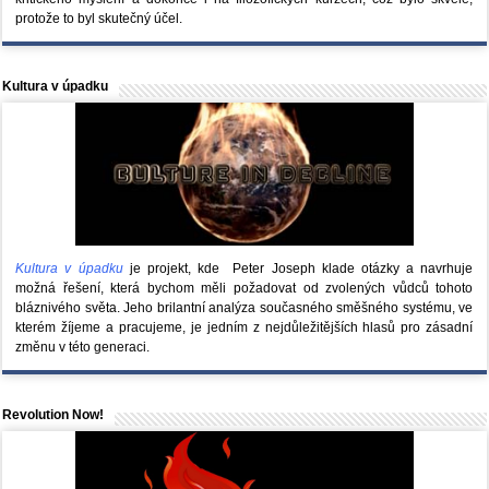
protože to byl skutečný účel.
Kultura v úpadku
Kultura v úpadku
je projekt, kde Peter Joseph klade otázky a navrhuje
možná řešení, která bychom měli požadovat od zvolených vůdců tohoto
bláznivého světa. Jeho brilantní analýza současného směšného systému, ve
kterém žíjeme a pracujeme, je jedním z nejdůležitějších hlasů pro zásadní
změnu v této generaci.
Revolution Now!