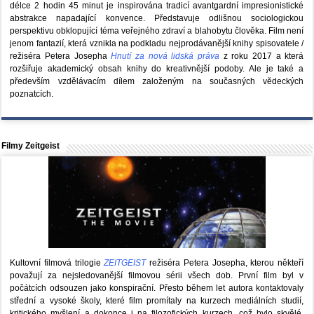
délce 2 hodin 45 minut je inspirována tradicí avantgardní impresionistické
abstrakce napadající konvence. Představuje odlišnou sociologickou
perspektivu obklopující téma veřejného zdraví a blahobytu člověka. Film není
jenom fantazií, která vznikla na podkladu nejprodávanější knihy spisovatele /
režiséra Petera Josepha
Hnutí za nová lidská práva
z roku 2017 a která
rozšiřuje akademický obsah knihy do kreativnější podoby. Ale je také a
především vzdělávacím dílem založeným na současných vědeckých
poznatcích.
Filmy Zeitgeist
Kultovní filmová trilogie
ZEITGEIST
režiséra Petera Josepha, kterou někteří
považují za nejsledovanější filmovou sérii všech dob. První film byl v
počátcích odsouzen jako konspirační. Přesto během let autora kontaktovaly
střední a vysoké školy, které film promítaly na kurzech mediálních studií,
kritického myšlení a dokonce i na filozofických kurzech, což bylo skvělé,