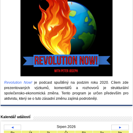
Revolution Now!
je podcast spuštěný na podzim roku 2020.
Cílem zde
prezentovaných výzkumů, komentářů a rozhovorů je strukturální
společensko-ekonomická změna. Tento program je určen především pro
aktivistu, který se o tuto zásadní změnu zajímá podrobněji.
Kalendář událostí
Srpen 2026
◄
►
Po
Út
St
Čt
Pá
So
Ne