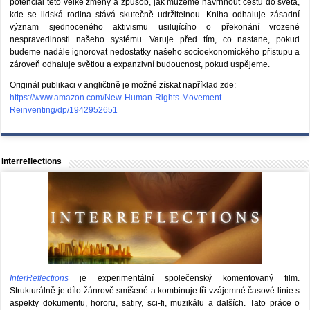
potenciál této velké změny a způsob, jak můžeme navrhnout cestu do světa,
kde se lidská rodina stává skutečně udržitelnou. Kniha odhaluje zásadní
význam sjednoceného aktivismu usilujícího o překonání vrozené
nespravedlnosti našeho systému. Varuje před tím, co nastane, pokud
budeme nadále ignorovat nedostatky našeho socioekonomického přístupu a
zároveň odhaluje světlou a expanzivní budoucnost, pokud uspějeme.
Originál publikaci v angličtině je možné získat například zde:
https://www.amazon.com/New-Human-Rights-Movement-
Reinventing/dp/1942952651
Interreflections
InterReflections
je experimentální společenský komentovaný film.
Strukturálně je dílo žánrově smíšené a kombinuje tři vzájemné časové linie s
aspekty dokumentu, hororu, satiry, sci-fi, muzikálu a dalších. Tato práce o