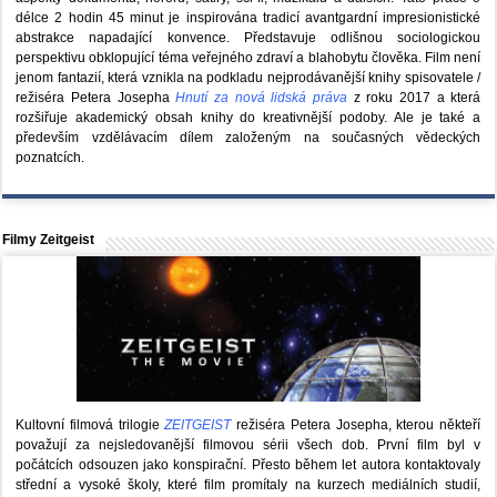
délce 2 hodin 45 minut je inspirována tradicí avantgardní impresionistické
abstrakce napadající konvence. Představuje odlišnou sociologickou
perspektivu obklopující téma veřejného zdraví a blahobytu člověka. Film není
jenom fantazií, která vznikla na podkladu nejprodávanější knihy spisovatele /
režiséra Petera Josepha
Hnutí za nová lidská práva
z roku 2017 a která
rozšiřuje akademický obsah knihy do kreativnější podoby. Ale je také a
především vzdělávacím dílem založeným na současných vědeckých
poznatcích.
Filmy Zeitgeist
Kultovní filmová trilogie
ZEITGEIST
režiséra Petera Josepha, kterou někteří
považují za nejsledovanější filmovou sérii všech dob. První film byl v
počátcích odsouzen jako konspirační. Přesto během let autora kontaktovaly
střední a vysoké školy, které film promítaly na kurzech mediálních studií,