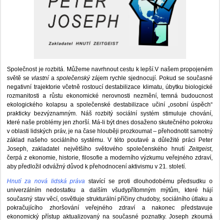
Společnost je rozbitá. Můžeme navrhnout cestu k lepší.V našem propojeném
světě se
vlastní
a
společenský
zájem rychle sjednocují. Pokud se současné
negativní trajektorie včetně rostoucí destabilizace klimatu, úbytku biologické
rozmanitosti a růstu ekonomické nerovnosti nezmění, temná budoucnost
ekologického kolapsu a společenské destabilizace učiní „osobní úspěch“
prakticky bezvýznamným. Náš rozbitý sociální systém stimuluje chování,
které naše problémy jen zhorší. Má-li být dnes dosaženo skutečného pokroku
v oblasti lidských práv, je na čase hlouběji prozkoumat – přehodnotit samotný
základ našeho sociálního systému. V této poutavé a důležité práci Peter
Joseph, zakladatel největšího světového společenského hnutí
Zeitgeist
,
čerpá z ekonomie, historie, filosofie a moderního výzkumu veřejného zdraví,
aby předložil odvážný důvod k přehodnocení aktivismu v 21. století.
Hnutí za nová lidská práva
stavící se proti dlouhodobému předsudku o
univerzálním nedostatku a dalším všudypřítomným mýtům, které hájí
současný stav věcí, osvětluje strukturální příčiny chudoby, sociálního útlaku a
pokračujícího zhoršování veřejného zdraví a nakonec představuje
ekonomický přístup aktualizovaný na současné poznatky. Joseph zkoumá