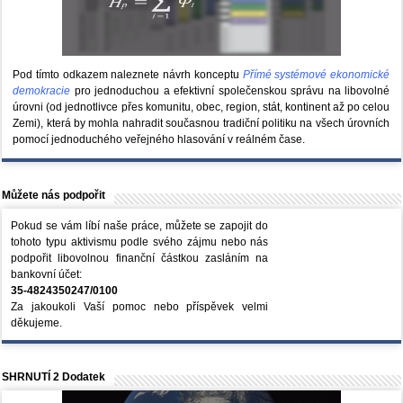
Pod tímto odkazem naleznete návrh konceptu
Přímé systémové ekonomické
demokracie
pro jednoduchou a efektivní společenskou správu na libovolné
úrovni (od jednotlivce přes komunitu, obec, region, stát, kontinent až po celou
Zemi), která by mohla nahradit současnou tradiční politiku na všech úrovních
pomocí jednoduchého veřejného hlasování v reálném čase.
Můžete nás podpořit
Pokud se vám líbí naše práce, můžete se zapojit do
tohoto typu aktivismu podle svého zájmu nebo nás
podpořit libovolnou finanční částkou zasláním na
bankovní účet:
35-4824350247/0100
Za jakoukoli Vaší pomoc nebo příspěvek velmi
děkujeme.
SHRNUTÍ 2 Dodatek