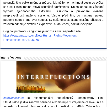
potenciál této velké změny a způsob, jak můžeme navrhnout cestu do světa,
kde se lidská rodina stává skutečně udržitelnou. Kniha odhaluje zásadní
význam sjednoceného aktivismu usilujícího o překonání vrozené
nespravedlnosti našeho systému. Varuje před tím, co nastane, pokud
budeme nadále ignorovat nedostatky našeho socioekonomického přístupu a
zároveň odhaluje světlou a expanzivní budoucnost, pokud uspějeme.
Originál publikaci v angličtině je možné získat například zde:
https://www.amazon.com/New-Human-Rights-Movement-
Reinventing/dp/1942952651
Interreflections
InterReflections
je experimentální společenský komentovaný film.
Strukturálně je dílo žánrově smíšené a kombinuje tři vzájemné časové linie s
aspekty dokumentu, hororu, satiry, sci-fi, muzikálu a dalších. Tato práce o