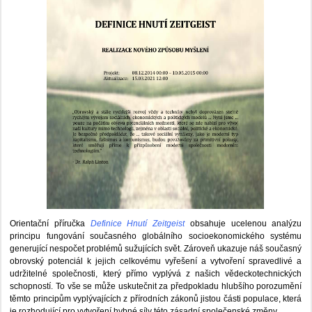
Orientační příručka
Definice Hnutí Zeitgeist
obsahuje ucelenou analýzu
principu fungování současného globálního socioekonomického systému
generující nespočet problémů sužujících svět. Zároveň ukazuje náš současný
obrovský potenciál k jejich celkovému vyřešení a vytvoření spravedlivé a
udržitelné společnosti, který přímo vyplývá z našich vědeckotechnických
schopností. To vše se může uskutečnit za předpokladu hlubšího porozumění
těmto principům vyplývajících z přírodních zákonů jistou části populace, která
je rozhodující pro vytvoření hybné síly této zásadní společenské změny.