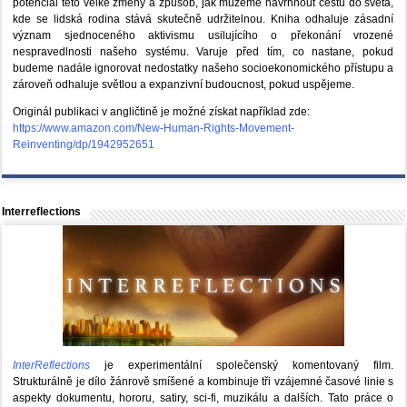
potenciál této velké změny a způsob, jak můžeme navrhnout cestu do světa,
kde se lidská rodina stává skutečně udržitelnou. Kniha odhaluje zásadní
význam sjednoceného aktivismu usilujícího o překonání vrozené
nespravedlnosti našeho systému. Varuje před tím, co nastane, pokud
budeme nadále ignorovat nedostatky našeho socioekonomického přístupu a
zároveň odhaluje světlou a expanzivní budoucnost, pokud uspějeme.
Originál publikaci v angličtině je možné získat například zde:
https://www.amazon.com/New-Human-Rights-Movement-
Reinventing/dp/1942952651
Interreflections
InterReflections
je experimentální společenský komentovaný film.
Strukturálně je dílo žánrově smíšené a kombinuje tři vzájemné časové linie s
aspekty dokumentu, hororu, satiry, sci-fi, muzikálu a dalších. Tato práce o