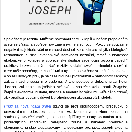
Společnost je rozbitá. Můžeme navrhnout cestu k lepší.V našem propojeném
světě se
vlastní
a
společenský
zájem rychle sjednocují. Pokud se současné
negativní trajektorie včetně rostoucí destabilizace klimatu, úbytku biologické
rozmanitosti a růstu ekonomické nerovnosti nezmění, temná budoucnost
ekologického kolapsu a společenské destabilizace učiní „osobní úspěch“
prakticky bezvýznamným. Náš rozbitý sociální systém stimuluje chování,
které naše problémy jen zhorší. Má-li být dnes dosaženo skutečného pokroku
v oblasti lidských práv, je na čase hlouběji prozkoumat – přehodnotit samotný
základ našeho sociálního systému. V této poutavé a důležité práci Peter
Joseph, zakladatel největšího světového společenského hnutí
Zeitgeist
,
čerpá z ekonomie, historie, filosofie a moderního výzkumu veřejného zdraví,
aby předložil odvážný důvod k přehodnocení aktivismu v 21. století.
Hnutí za nová lidská práva
stavící se proti dlouhodobému předsudku o
univerzálním nedostatku a dalším všudypřítomným mýtům, které hájí
současný stav věcí, osvětluje strukturální příčiny chudoby, sociálního útlaku a
pokračujícího zhoršování veřejného zdraví a nakonec představuje
ekonomický přístup aktualizovaný na současné poznatky. Joseph zkoumá