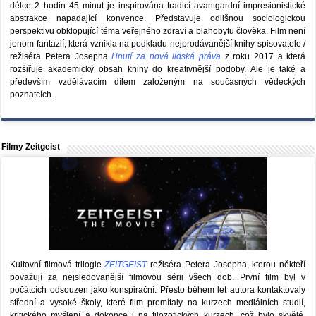
délce 2 hodin 45 minut je inspirována tradicí avantgardní impresionistické
abstrakce napadající konvence. Představuje odlišnou sociologickou
perspektivu obklopující téma veřejného zdraví a blahobytu člověka. Film není
jenom fantazií, která vznikla na podkladu nejprodávanější knihy spisovatele /
režiséra Petera Josepha
Hnutí za nová lidská práva
z roku 2017 a která
rozšiřuje akademický obsah knihy do kreativnější podoby. Ale je také a
především vzdělávacím dílem založeným na současných vědeckých
poznatcích.
Filmy Zeitgeist
Kultovní filmová trilogie
ZEITGEIST
režiséra Petera Josepha, kterou někteří
považují za nejsledovanější filmovou sérii všech dob. První film byl v
počátcích odsouzen jako konspirační. Přesto během let autora kontaktovaly
střední a vysoké školy, které film promítaly na kurzech mediálních studií,
kritického myšlení a dokonce i na filozofických kurzech, což bylo skvělé,