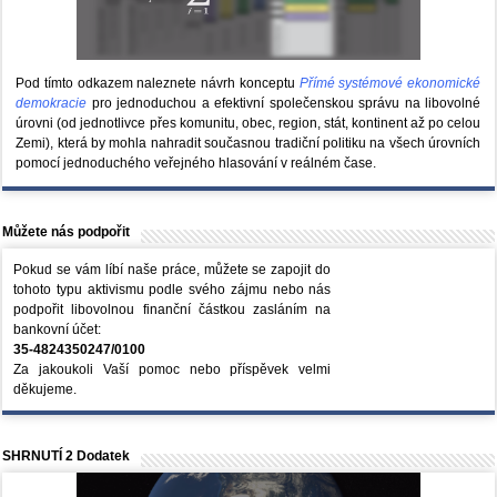
Pod tímto odkazem naleznete návrh konceptu
Přímé systémové ekonomické
demokracie
pro jednoduchou a efektivní společenskou správu na libovolné
úrovni (od jednotlivce přes komunitu, obec, region, stát, kontinent až po celou
Zemi), která by mohla nahradit současnou tradiční politiku na všech úrovních
pomocí jednoduchého veřejného hlasování v reálném čase.
Můžete nás podpořit
Pokud se vám líbí naše práce, můžete se zapojit do
tohoto typu aktivismu podle svého zájmu nebo nás
podpořit libovolnou finanční částkou zasláním na
bankovní účet:
35-4824350247/0100
Za jakoukoli Vaší pomoc nebo příspěvek velmi
děkujeme.
SHRNUTÍ 2 Dodatek