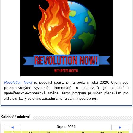
Revolution Now!
je podcast spuštěný na podzim roku 2020.
Cílem zde
prezentovaných výzkumů, komentářů a rozhovorů je strukturální
společensko-ekonomická změna. Tento program je určen především pro
aktivistu, který se o tuto zásadní změnu zajímá podrobněji.
Kalendář událostí
Srpen 2026
◄
►
Po
Út
St
Čt
Pá
So
Ne