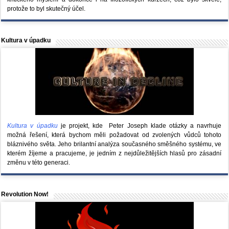
protože to byl skutečný účel.
Kultura v úpadku
Kultura v úpadku
je projekt, kde Peter Joseph klade otázky a navrhuje
možná řešení, která bychom měli požadovat od zvolených vůdců tohoto
bláznivého světa. Jeho brilantní analýza současného směšného systému, ve
kterém žíjeme a pracujeme, je jedním z nejdůležitějších hlasů pro zásadní
změnu v této generaci.
Revolution Now!