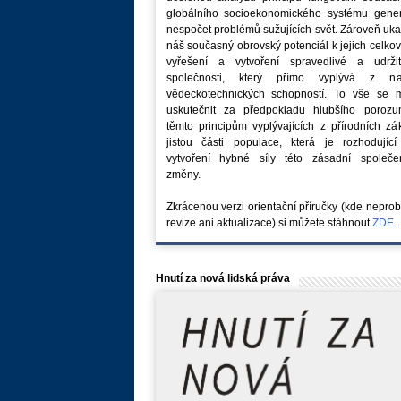
globálního socioekonomického systému generu
nespočet problémů sužujících svět. Zároveň uk
náš současný obrovský potenciál k jejich celk
vyřešení a vytvoření spravedlivé a udržit
společnosti, který přímo vyplývá z na
vědeckotechnických schopností. To vše se 
uskutečnit za předpokladu hlubšího porozu
těmto principům vyplývajících z přírodních z
jistou části populace, která je rozhodující
vytvoření hybné síly této zásadní společe
změny.
Zkrácenou verzi orientační příručky (kde nepro
revize ani aktualizace) si můžete stáhnout
ZDE
.
Hnutí za nová lidská práva