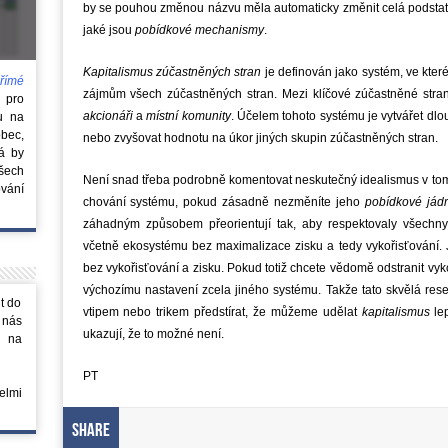
by se pouhou změnou názvu měla automaticky změnit celá podstata
jaké jsou
pobídkové mechanismy
.
Kapitalismus zúčastněných stran
je definován jako systém, ve kter
římé
zájmům všech zúčastněných stran. Mezi klíčové zúčastněné stra
e
pro
akcionáři
a
místní komunity
. Účelem tohoto systému je vytvářet dl
u na
obec,
nebo zvyšovat hodnotu na úkor jiných skupin zúčastněných stran.
rá by
všech
Není snad třeba podrobně komentovat neskutečný idealismus v tom
vání
chování systému, pokud zásadně nezměníte jeho
pobídkové jád
záhadným způsobem přeorientují tak, aby respektovaly všechny
včetně ekosystému bez maximalizace zisku a tedy vykořisťování
bez vykořisťování a zisku. Pokud totiž chcete vědomě odstranit vyko
výchozímu nastavení zcela jiného systému. Takže tato skvělá rese
t do
vtipem nebo trikem předstírat, že můžeme udělat
kapitalismus
lep
 nás
ukazují, že to možné není.
m na
PT
elmi
Share