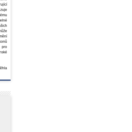
jící
azuje
ovému
elné
šich
může
mění
ákonů
 pro
nské
běhla