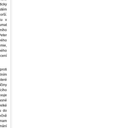
icky
stém
orší.
ku v
oumat
ního
eter
vého
mie,
jného
ocení
roti
lním
teré
íčiny
cího
avuje
asné
elké
u do
ečně
znam
nání