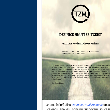
Orientační příručka
Definice Hnutí Zeitgeist
obsa
ucelenou analýzu principu fungování součas