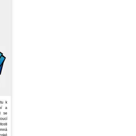
tu k
ní
a
d se
oucí
tosti
emná
nské