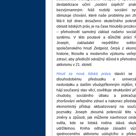
destabilizace učiní „osobní úspěch“ prakt
bezvýznamným. Náš rozbitý sociální sy
stimuluje chování, které naše problémy jen zh
Má-li být dnes dosaženo skutečného pokro
oblasti lidských práv, je na čase hlouběji prozk
– přehodnotit samotný základ našeho sociál
systému. V této poutavé a důležité práci P
Joseph, zakladatel největšího světo
společenského hnutí
Zeitgeist
, čerpá z ekono
historie, filosofie a moderního výzkumu veře
zdraví, aby předložil odvážný důvod k přehodn
aktivismu v 21. století.
Hnutí za nová lidská práva
stavící se p
dlouhodobému předsudku o univerzá
nedostatku a dalším všudypřítomným mýtům, k
hájí současný stav věcí, osvětluje strukturální př
chudoby, sociálního útlaku a pokračují
zhoršování veřejného zdraví a nakonec předst
ekonomický přístup aktualizovaný na souč
poznatky. Joseph zkoumá potenciál této v
změny a způsob, jak můžeme navrhnout cest
světa, kde se lidská rodina stává skut
udržitelnou. Kniha odhaluje zásadní vý
sjednoceného aktivismu usilujícího o překo