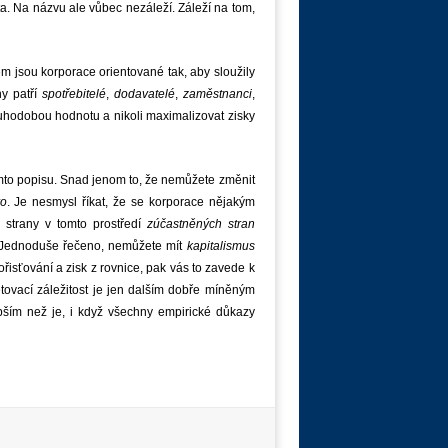
. Na názvu ale vůbec nezáleží. Záleží na tom,
ém jsou korporace orientované tak, aby sloužily
ny patří
spotřebitelé
,
dodavatelé
,
zaměstnanci
,
ouhodobou hodnotu a nikoli maximalizovat zisky
to popisu. Snad jenom to, že nemůžete změnit
ro
. Je nesmysl říkat, že se korporace nějakým
 strany v tomto prostředí
zúčastněných stran
. Jednoduše řečeno, nemůžete mít
kapitalismus
řisťování a zisk z rovnice, pak vás to zavede k
tovací záležitost je jen dalším dobře míněným
ším než je, i když všechny empirické důkazy