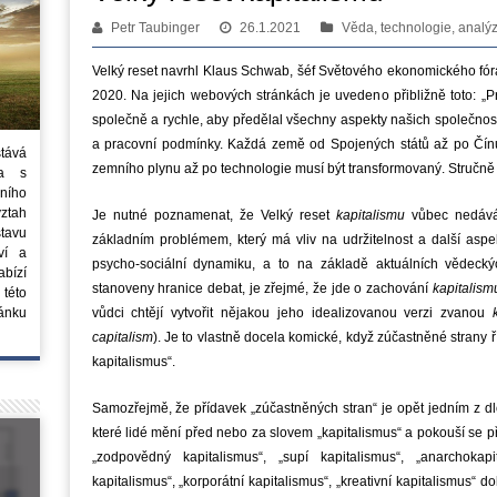
Petr Taubinger
26.1.2021
Věda, technologie, analý
Velký reset navrhl Klaus Schwab, šéf Světového ekonomického fór
2020. Na jejich webových stránkách je uvedeno přibližně toto: „P
společně a rychle, aby předělal všechny aspekty našich společnos
a pracovní podmínky. Každá země od Spojených států až po Čínu
stává
zemního plynu až po technologie musí být transformovaný. Stručně 
ta s
ního
vztah
Je nutné poznamenat, že Velký reset
kapitalismu
vůbec nedává
tavu
základním problémem, který má vliv na udržitelnost a další aspe
ví a
psycho-sociální dynamiku, a to na základě aktuálních vědeckýc
bízí
stanoveny hranice debat, je zřejmé, že jde o zachování
kapitalism
 této
ánku
vůdci chtějí vytvořit nějakou jeho idealizovanou verzi zvanou
capitalism
). Je to vlastně docela komické, když zúčastněné strany ř
kapitalismus“.
Samozřejmě, že přídavek „zúčastněných stran“ je opět jedním z dl
které lidé mění před nebo za slovem „kapitalismus“ a pokouší se pře
„zodpovědný kapitalismus“, „supí kapitalismus“, „anarchokapit
kapitalismus“, „korporátní kapitalismus“, „kreativní kapitalismus“