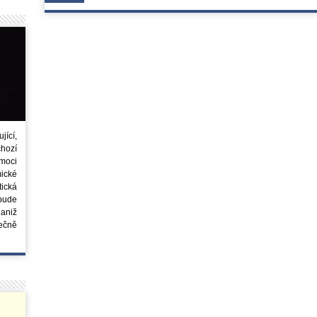
ící,
chozí
moci
ické
tická
 bude
aniž
ečně