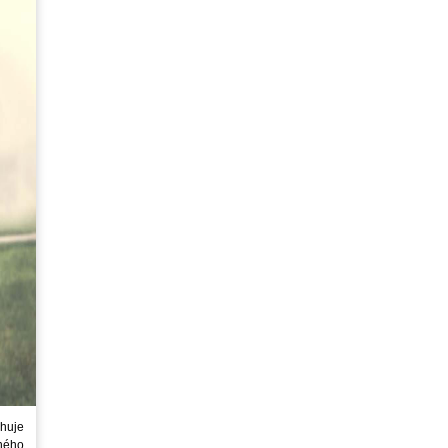
huje
ného