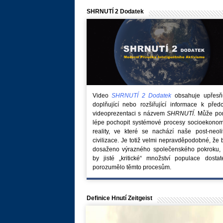
SHRNUTÍ 2 Dodatek
Video
SHRNUTÍ 2 Dodatek
obsahuje upřesňuj
doplňující nebo rozšiřující informace k před
videoprezentaci s názvem
SHRNUTÍ
. Může po
lépe pochopit systémové procesy socioekonom
reality, ve které se nachází naše post-neoli
civilizace. Je totiž velmi nepravděpodobné, že
dosaženo výrazného společenského pokroku, 
by jisté „kritické“ množství populace dostat
porozumělo těmto procesům.
Definice Hnutí Zeitgeist