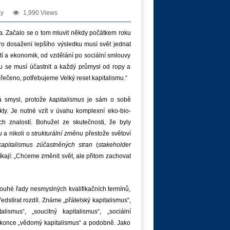
zy
1,990 Views
a. Začalo se o tom mluvit někdy počátkem roku
ro dosažení lepšího výsledku musí svět jednat
tí a ekonomik, od vzdělání po sociální smlouvy
 se musí účastnit a každý průmysl od ropy a
řečeno, potřebujeme Velký reset kapitalismu.“
 smysl, protože
kapitalismus
je sám o sobě
kty. Je nutné vzít v úvahu komplexní eko-bio-
h znalostí. Bohužel ze skutečnosti, že byly
u
a nikoli o
strukturální změnu
přestože světoví
kapitalismus zúčastněných stran
(
stakeholder
íkají: „Chceme změnit svět, ale přitom zachovat
ouhé řady nesmyslných kvalifikačních termínů,
dstírat rozdíl. Známe „přátelský kapitalismus“,
alismus“, „soucitný kapitalismus“, „sociální
 dokonce „vědomý kapitalismus“ a podobně. Jako