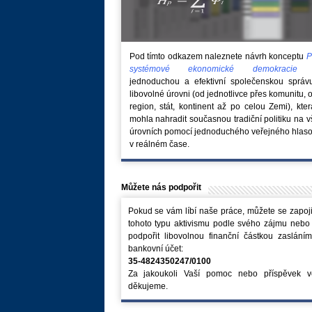
Pod tímto odkazem naleznete návrh konceptu
P
systémové ekonomické demokraci
jednoduchou a efektivní společenskou správ
libovolné úrovni (od jednotlivce přes komunitu, 
region, stát, kontinent až po celou Zemi), kte
mohla nahradit současnou tradiční politiku na 
úrovních pomocí jednoduchého veřejného hlaso
v reálném čase.
Můžete nás podpořit
Pokud se vám líbí naše práce, můžete se zapoji
tohoto typu aktivismu podle svého zájmu nebo
podpořit libovolnou finanční částkou zaslání
bankovní účet:
35-4824350247/0100
Za jakoukoli Vaší pomoc nebo příspěvek v
děkujeme.