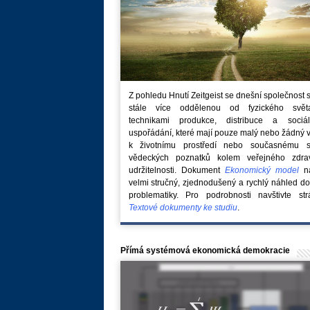
Z pohledu Hnutí Zeitgeist se dnešní společnost 
stále více oddělenou od fyzického svě
technikami produkce, distribuce a sociál
uspořádání, které mají pouze malý nebo žádný 
k životnímu prostředí nebo současnému s
vědeckých poznatků kolem veřejného zdra
udržitelnosti. Dokument
Ekonomický model
na
velmi stručný, zjednodušený a rychlý náhled do
problematiky. Pro podrobnosti navštivte str
Textové dokumenty ke studiu
.
Přímá systémová ekonomická demokracie