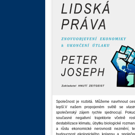
Společnost je rozbitá. Můžeme navrhnout ces
lepší.V našem propojeném světě se
vlast
společenský
zájem rychle sjednocují. Poku
současné negativní trajektorie včetně rost
destabilizace klimatu, úbytku biologické rozmani
a růstu ekonomické nerovnosti nezmění, t
budoucnost ekologického kolapsu a společe