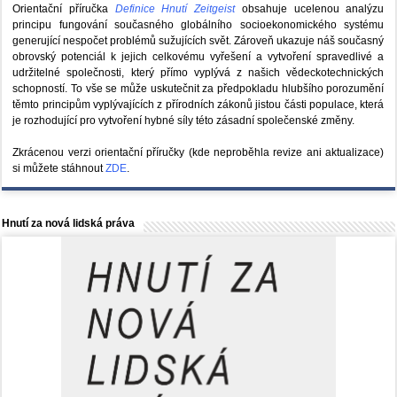
Orientační příručka
Definice Hnutí Zeitgeist
obsahuje ucelenou analýzu
principu fungování současného globálního socioekonomického systému
generující nespočet problémů sužujících svět. Zároveň ukazuje náš současný
obrovský potenciál k jejich celkovému vyřešení a vytvoření spravedlivé a
udržitelné společnosti, který přímo vyplývá z našich vědeckotechnických
schopností. To vše se může uskutečnit za předpokladu hlubšího porozumění
těmto principům vyplývajících z přírodních zákonů jistou části populace, která
je rozhodující pro vytvoření hybné síly této zásadní společenské změny.
Zkrácenou verzi orientační příručky (kde neproběhla revize ani aktualizace)
si můžete stáhnout
ZDE
.
Hnutí za nová lidská práva