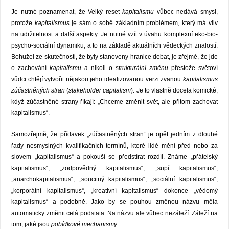
Je nutné poznamenat, že Velký reset
kapitalismu
vůbec nedává smysl,
protože
kapitalismus
je sám o sobě základním problémem, který má vliv
na udržitelnost a další aspekty. Je nutné vzít v úvahu komplexní eko-bio-
psycho-sociální dynamiku, a to na základě aktuálních vědeckých znalostí.
Bohužel ze skutečnosti, že byly stanoveny hranice debat, je zřejmé, že jde
o zachování
kapitalismu
a nikoli o
strukturální změnu
přestože světoví
vůdci chtějí vytvořit nějakou jeho idealizovanou verzi zvanou
kapitalismus
zúčastněných stran
(
stakeholder capitalism
). Je to vlastně docela komické,
když zúčastněné strany říkají: „Chceme změnit svět, ale přitom zachovat
kapitalismus“.
Samozřejmě, že přídavek „zúčastněných stran“ je opět jedním z dlouhé
řady nesmyslných kvalifikačních termínů, které lidé mění před nebo za
slovem „kapitalismus“ a pokouší se předstírat rozdíl. Známe „přátelský
kapitalismus“, „zodpovědný kapitalismus“, „supí kapitalismus“,
„anarchokapitalismus“, „soucitný kapitalismus“, „sociální kapitalismus“,
„korporátní kapitalismus“, „kreativní kapitalismus“ dokonce „vědomý
kapitalismus“ a podobně. Jako by se pouhou změnou názvu měla
automaticky změnit celá podstata. Na názvu ale vůbec nezáleží. Záleží na
tom, jaké jsou
pobídkové mechanismy
.