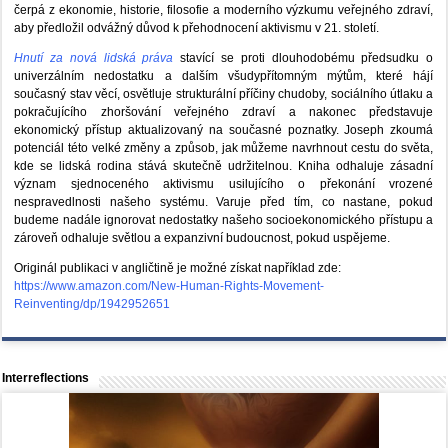
čerpá z ekonomie, historie, filosofie a moderního výzkumu veřejného zdraví,
aby předložil odvážný důvod k přehodnocení aktivismu v 21. století.
Hnutí za nová lidská práva
stavící se proti dlouhodobému předsudku o
univerzálním nedostatku a dalším všudypřítomným mýtům, které hájí
současný stav věcí, osvětluje strukturální příčiny chudoby, sociálního útlaku a
pokračujícího zhoršování veřejného zdraví a nakonec představuje
ekonomický přístup aktualizovaný na současné poznatky. Joseph zkoumá
potenciál této velké změny a způsob, jak můžeme navrhnout cestu do světa,
kde se lidská rodina stává skutečně udržitelnou. Kniha odhaluje zásadní
význam sjednoceného aktivismu usilujícího o překonání vrozené
nespravedlnosti našeho systému. Varuje před tím, co nastane, pokud
budeme nadále ignorovat nedostatky našeho socioekonomického přístupu a
zároveň odhaluje světlou a expanzivní budoucnost, pokud uspějeme.
Originál publikaci v angličtině je možné získat například zde:
https://www.amazon.com/New-Human-Rights-Movement-
Reinventing/dp/1942952651
Interreflections