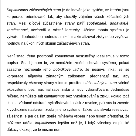
Kapitalismus zúčastněných stran
je definován jako systém, ve kterém jsou
korporace orientované tak, aby sloužily zájmům všech zúčastněných
stran. Mezi klíčové zúčastněné strany patří
spotřebitelé
,
dodavatelé
,
zaměstnanci
,
akcionáři
a
místní komunity
. Účelem tohoto systému je
vytvářet dlouhodobou hodnotu a nikoli maximalizovat zisky nebo zvyšovat
hodnotu na úkor jiných skupin zúčastněných stran.
Není snad třeba podrobně komentovat neskutečný idealismus v tomto
popisu. Snad jenom to, že nemůžete změnit chování systému, pokud
zásadně nezměníte jeho
pobídkové jádro
. Je nesmysl říkat, že se
korporace nějakým záhadným způsobem přeorientují tak, aby
respektovaly všechny strany v tomto prostředí
zúčastněných stran
včetně
ekosystému bez maximalizace zisku a tedy vykořisťování. Jednoduše
řečeno, nemůžete mít
kapitalismus
bez vykořisťování a zisku. Pokud totiž
chcete vědomě odstranit vykořisťování a zisk z rovnice, pak vás to zavede
k výchozímu nastavení zcela jiného systému. Takže tato skvělá resetovací
záležitost je jen dalším dobře míněným vtipem nebo trikem předstírat, že
můžeme udělat
kapitalismus
lepším než je, i když všechny empirické
důkazy ukazují, že to možné není.