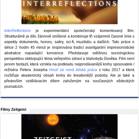
InterReflections
je experimentální společenský komentovaný film.
Strukturálně je dílo žánrově smíšené a kombinuje tři vzájemné časové linie s
aspekty dokumentu, hororu, satiry, sci-fi, muzikálu a dalších. Tato práce o
délce 2 hodin 45 minut je inspirována tradicí avantgardní impresionistické
abstrakce napadající konvence. Představuje odlišnou sociologickou
perspektivu obklopující téma veřejného zdraví a blahobytu člověka. Film není
jenom fantazií, která vznikla na podkladu nejprodávanější knihy spisovatele /
režiséra Petera Josepha
Hnutí za nová lidská práva
z roku 2017 a která
rozšiřuje akademický obsah knihy do kreativnější podoby. Ale je také a
především vzdělávacím dílem založeným na současných vědeckých
poznatcích.
Filmy Zeitgeist