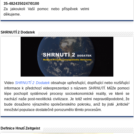
35-4824350247/0100
Za jakoukoli Vaší pomoc nebo příspěvek velmi
děkujeme.
SHRNUTÍ 2 Dodatek
Video
SHRNUTÍ 2 Dodatek
obsahuje upřesňující, doplňující nebo rozšiřující
informace k předchozí videoprezentaci s názvem
SHRNUTÍ
. Může pomoci
lépe pochopit systémové procesy socioekonomické reality, ve které se
nachází naše post-neolitická civilizace. Je totiž velmi nepravděpodobné, že
bude dosaženo výrazného společenského pokroku, aniž by jisté „kritické“
množství populace dostatečně porozumělo těmto procesům.
Definice Hnutí Zeitgeist