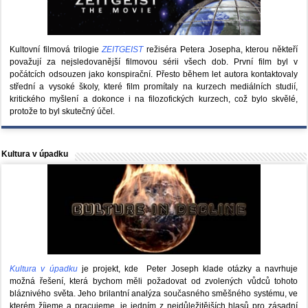
Kultovní filmová trilogie
ZEITGEIST
režiséra Petera Josepha, kterou někteří
považují za nejsledovanější filmovou sérii všech dob. První film byl v
počátcích odsouzen jako konspirační. Přesto během let autora kontaktovaly
střední a vysoké školy, které film promítaly na kurzech mediálních studií,
kritického myšlení a dokonce i na filozofických kurzech, což bylo skvělé,
protože to byl skutečný účel.
Kultura v úpadku
Kultura v úpadku
je projekt, kde Peter Joseph klade otázky a navrhuje
možná řešení, která bychom měli požadovat od zvolených vůdců tohoto
bláznivého světa. Jeho brilantní analýza současného směšného systému, ve
kterém žíjeme a pracujeme, je jedním z nejdůležitějších hlasů pro zásadní