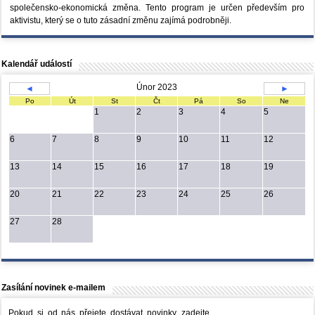
společensko-ekonomická změna. Tento program je určen především pro
aktivistu, který se o tuto zásadní změnu zajímá podrobněji.
Kalendář událostí
Únor 2023
◄
►
Po
Út
St
Čt
Pá
So
Ne
1
2
3
4
5
6
7
8
9
10
11
12
13
14
15
16
17
18
19
20
21
22
23
24
25
26
27
28
Zasílání novinek e-mailem
Pokud si od nás přejete dostávat novinky, zadejte