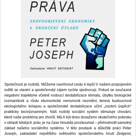
Společnost je rozbitá. Můžeme navrhnout cestu k lepší.V našem propojeném
světě se
vlastní
a
společenský
zájem rychle sjednocují. Pokud se současné
negativní trajektorie včetně rostoucí destabilizace klimatu, úbytku biologické
rozmanitosti a růstu ekonomické nerovnosti nezmění, temná budoucnost
ekologického kolapsu a společenské destabilizace učiní „osobní úspěch“
prakticky bezvýznamným. Náš rozbitý sociální systém stimuluje chování,
které naše problémy jen zhorší. Má-li být dnes dosaženo skutečného pokroku
v oblasti lidských práv, je na čase hlouběji prozkoumat – přehodnotit samotný
základ našeho sociálního systému. V této poutavé a důležité práci Peter
Joseph, zakladatel největšího světového společenského hnutí
Zeitgeist
,