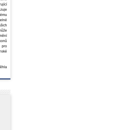
jící
azuje
ovému
elné
šich
může
mění
ákonů
 pro
nské
běhla