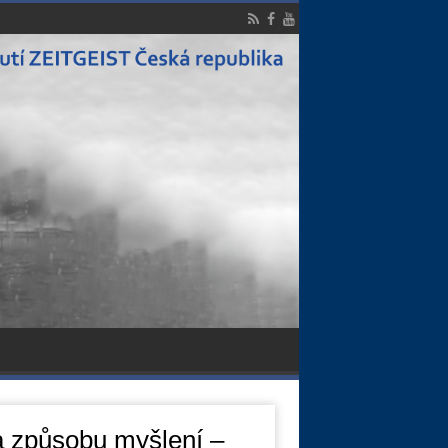
a způsobu myšlení –