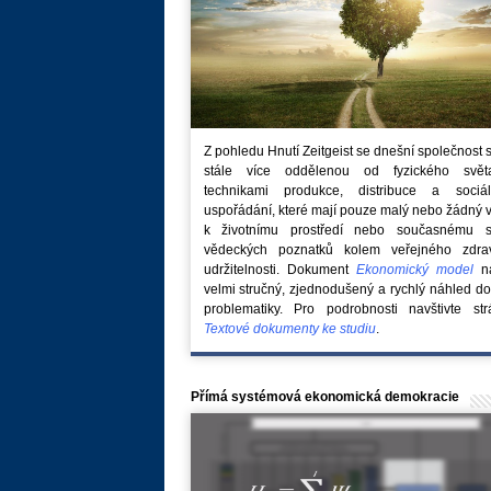
Z pohledu Hnutí Zeitgeist se dnešní společnost 
stále více oddělenou od fyzického svě
technikami produkce, distribuce a sociál
uspořádání, které mají pouze malý nebo žádný 
k životnímu prostředí nebo současnému s
vědeckých poznatků kolem veřejného zdra
udržitelnosti. Dokument
Ekonomický model
na
velmi stručný, zjednodušený a rychlý náhled do
problematiky. Pro podrobnosti navštivte str
Textové dokumenty ke studiu
.
Přímá systémová ekonomická demokracie