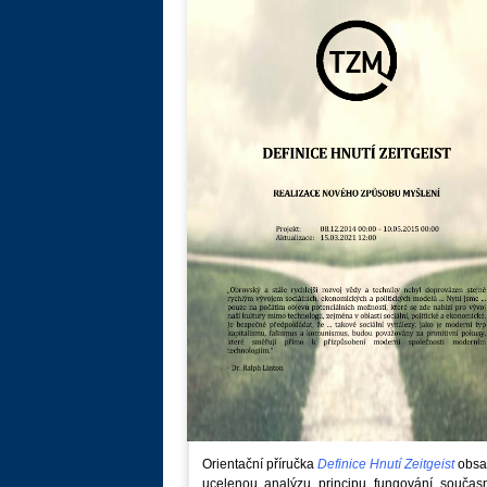
Orientační příručka
Definice Hnutí Zeitgeist
obsa
ucelenou analýzu principu fungování součas