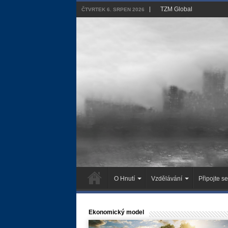
TZM Global
ČTVRTEK 6. SRPEN 2026
O Hnutí
Vzdělávání
Připojte se
Ekonomický model