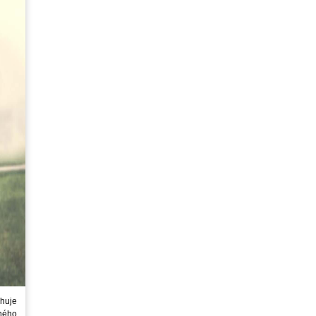
huje
ného