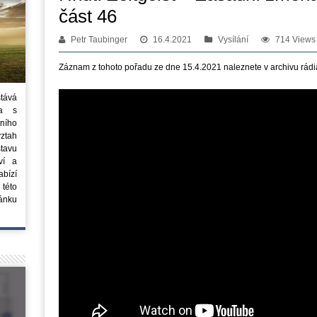
část 46
Petr Taubinger
16.4.2021
Vysílání
714 Views
Záznam z tohoto pořadu ze dne 15.4.2021 naleznete v archivu rádi
stává
ta s
ního
vztah
tavu
ví a
bízí
 této
ánku