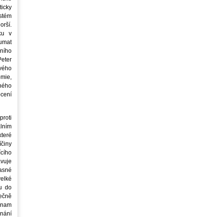
icky
stém
orší.
ku v
oumat
ního
eter
vého
mie,
jného
ocení
roti
lním
teré
íčiny
cího
avuje
asné
elké
u do
ečně
znam
nání