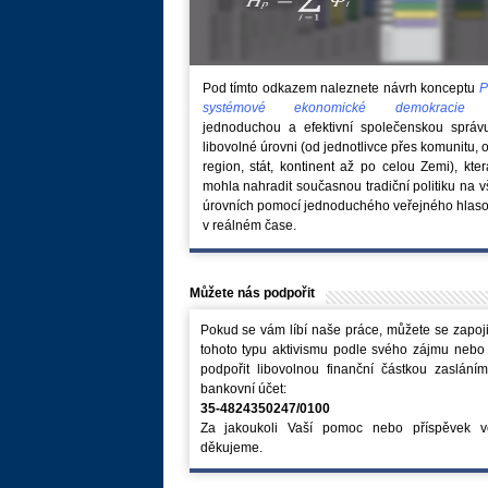
Pod tímto odkazem naleznete návrh konceptu
P
systémové ekonomické demokraci
jednoduchou a efektivní společenskou správ
libovolné úrovni (od jednotlivce přes komunitu, 
region, stát, kontinent až po celou Zemi), kte
mohla nahradit současnou tradiční politiku na 
úrovních pomocí jednoduchého veřejného hlaso
v reálném čase.
Můžete nás podpořit
Pokud se vám líbí naše práce, můžete se zapoji
tohoto typu aktivismu podle svého zájmu nebo
podpořit libovolnou finanční částkou zaslání
bankovní účet:
35-4824350247/0100
Za jakoukoli Vaší pomoc nebo příspěvek v
děkujeme.