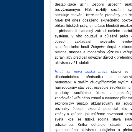
destabilizace učiní „osobní úspěch“ prakt
bezvýznamným. Náš rozbitý sociální sy
stimuluje chování, které naše problémy jen zh
Má-li být dnes dosaženo skutečného pokro
oblasti lidských práv, je na čase hlouběji prozk
– přehodnotit samotný základ našeho sociál
systému. V této poutavé a důležité práci P
Joseph, zakladatel největšího světo
společenského hnutí
Zeitgeist
, čerpá z ekono
historie, filosofie a moderního výzkumu veře
zdraví, aby předložil odvážný důvod k přehodn
aktivismu v 21. století.
Hnutí za nová lidská práva
stavící se p
dlouhodobému předsudku o univerzá
nedostatku a dalším všudypřítomným mýtům, k
hájí současný stav věcí, osvětluje strukturální př
chudoby, sociálního útlaku a pokračují
zhoršování veřejného zdraví a nakonec předst
ekonomický přístup aktualizovaný na souč
poznatky. Joseph zkoumá potenciál této v
změny a způsob, jak můžeme navrhnout cest
světa, kde se lidská rodina stává skut
udržitelnou. Kniha odhaluje zásadní vý
sjednoceného aktivismu usilujícího o překo