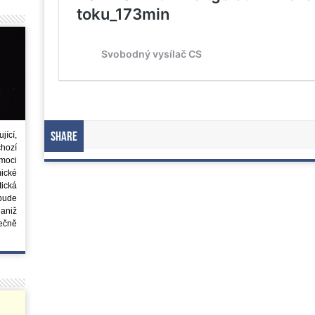
ící,
Share
chozí
moci
ické
tická
 bude
aniž
ečně