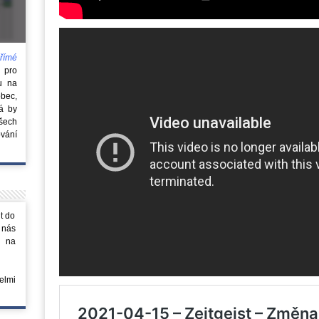
římé
e
pro
u na
obec,
rá by
všech
vání
t do
 nás
m na
elmi