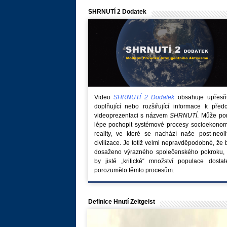
SHRNUTÍ 2 Dodatek
Video
SHRNUTÍ 2 Dodatek
obsahuje upřesňuj
doplňující nebo rozšiřující informace k před
videoprezentaci s názvem
SHRNUTÍ
. Může po
lépe pochopit systémové procesy socioekonom
reality, ve které se nachází naše post-neoli
civilizace. Je totiž velmi nepravděpodobné, že
dosaženo výrazného společenského pokroku, 
by jisté „kritické“ množství populace dostat
porozumělo těmto procesům.
Definice Hnutí Zeitgeist