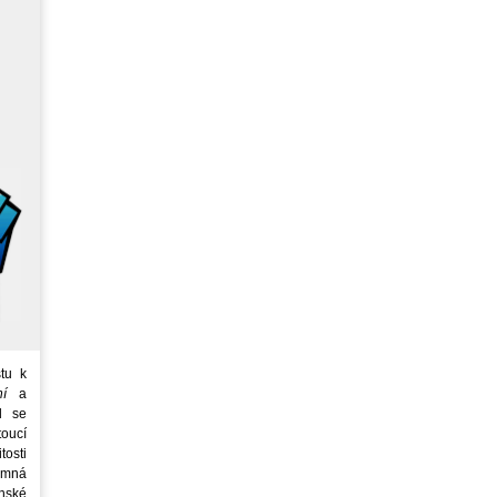
tu k
ní
a
d se
oucí
tosti
emná
nské