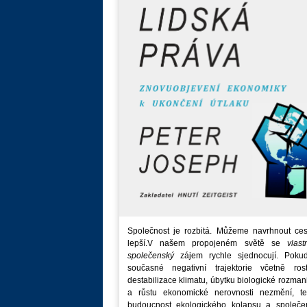
Společnost je rozbitá. Můžeme navrhnout ces
lepší.V našem propojeném světě se
vlast
společenský
zájem rychle sjednocují. Poku
současné negativní trajektorie včetně rost
destabilizace klimatu, úbytku biologické rozmani
a růstu ekonomické nerovnosti nezmění, t
budoucnost ekologického kolapsu a společe