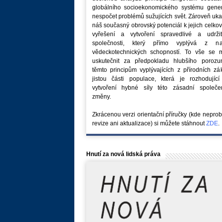
globálního socioekonomického systému generu
nespočet problémů sužujících svět. Zároveň uk
náš současný obrovský potenciál k jejich celk
vyřešení a vytvoření spravedlivé a udržit
společnosti, který přímo vyplývá z na
vědeckotechnických schopností. To vše se 
uskutečnit za předpokladu hlubšího porozu
těmto principům vyplývajících z přírodních z
jistou části populace, která je rozhodující
vytvoření hybné síly této zásadní společe
změny.
Zkrácenou verzi orientační příručky (kde nepro
revize ani aktualizace) si můžete stáhnout
ZDE
.
Hnutí za nová lidská práva