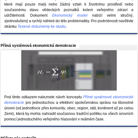
které mají pouze malý nebo žádný vztah k životnímu prostředí nebo
současnému stavu vědeckých poznatků kolem veřejného zdraví a
udržitelnosti. Dokument
Ekonomický model
nabízí velmi stručný,
zjednodušený a rychlý náhled do této problematiky. Pro podrobnosti navštivte
stránku
Textové dokumenty ke studiu
.
Přímá systémová ekonomická demokracie
Pod tímto odkazem naleznete návrh konceptu
Přímé systémové ekonomické
demokracie
pro jednoduchou a efektivní společenskou správu na libovolné
úrovni (od jednotlivce přes komunitu, obec, region, stát, kontinent až po celou
Zemi), která by mohla nahradit současnou tradiční politiku na všech úrovních
pomocí jednoduchého veřejného hlasování v reálném čase.