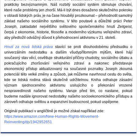
prakticky bezvýznamným. Náš rozbitý sociální systém stimuluje chování,
které naše problémy jen zhorší. Má-li být dnes dosaženo skutečného pokroku
v oblasti lidských práv, je na čase hlouběji prozkoumat – přehodnotit samotný
základ našeho sociálního systému. V této poutavé a důležité práci Peter
Joseph, zakladatel největšího světového společenského hnutí
Zeitgeist
,
čerpá z ekonomie, historie, filosofie a moderního výzkumu veřejného zdraví,
aby předložil odvážný důvod k přehodnocení aktivismu v 21. století.
Hnutí za nová lidská práva
stavící se proti dlouhodobému předsudku o
univerzálním nedostatku a dalším všudypřítomným mýtům, které hájí
současný stav věcí, osvětluje strukturální příčiny chudoby, sociálního útlaku a
pokračujícího zhoršování veřejného zdraví a nakonec představuje
ekonomický přístup aktualizovaný na současné poznatky. Joseph zkoumá
potenciál této velké změny a způsob, jak můžeme navrhnout cestu do světa,
kde se lidská rodina stává skutečně udržitelnou. Kniha odhaluje zásadní
význam sjednoceného aktivismu usilujícího o překonání vrozené
nespravedlnosti našeho systému. Varuje před tím, co nastane, pokud
budeme nadále ignorovat nedostatky našeho socioekonomického přístupu a
zároveň odhaluje světlou a expanzivní budoucnost, pokud uspějeme.
Originál publikaci v angličtině je možné získat například zde:
https://www.amazon.com/New-Human-Rights-Movement-
Reinventing/dp/1942952651