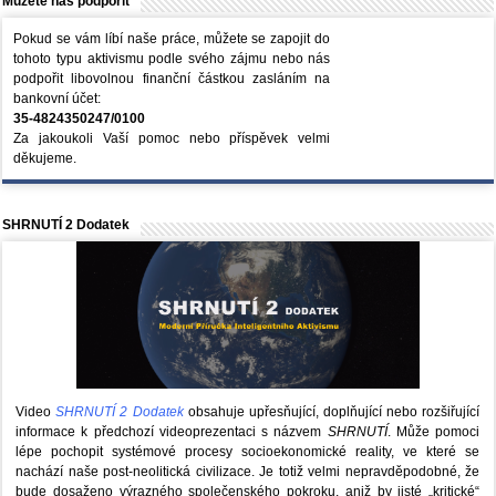
Můžete nás podpořit
Pokud se vám líbí naše práce, můžete se zapojit do
tohoto typu aktivismu podle svého zájmu nebo nás
podpořit libovolnou finanční částkou zasláním na
bankovní účet:
35-4824350247/0100
Za jakoukoli Vaší pomoc nebo příspěvek velmi
děkujeme.
SHRNUTÍ 2 Dodatek
Video
SHRNUTÍ 2 Dodatek
obsahuje upřesňující, doplňující nebo rozšiřující
informace k předchozí videoprezentaci s názvem
SHRNUTÍ
. Může pomoci
lépe pochopit systémové procesy socioekonomické reality, ve které se
nachází naše post-neolitická civilizace. Je totiž velmi nepravděpodobné, že
bude dosaženo výrazného společenského pokroku, aniž by jisté „kritické“