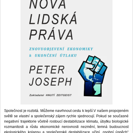
Společnost je rozbitá. Můžeme navrhnout cestu k lepší.V našem propojeném
světě se
vlastní
a
společenský
zájem rychle sjednocují. Pokud se současné
negativní trajektorie včetně rostoucí destabilizace klimatu, úbytku biologické
rozmanitosti a růstu ekonomické nerovnosti nezmění, temná budoucnost
ekologického kolapsu a společenské destabilizace učiní „osobní úspěch“