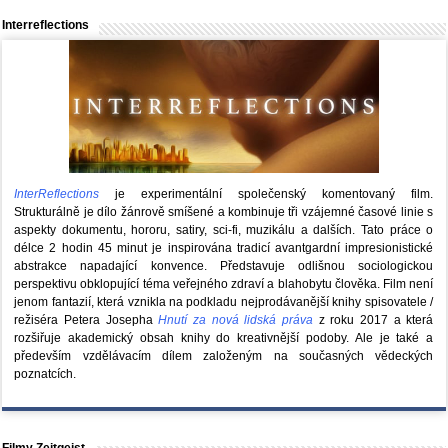
Interreflections
InterReflections
je experimentální společenský komentovaný film.
Strukturálně je dílo žánrově smíšené a kombinuje tři vzájemné časové linie s
aspekty dokumentu, hororu, satiry, sci-fi, muzikálu a dalších. Tato práce o
délce 2 hodin 45 minut je inspirována tradicí avantgardní impresionistické
abstrakce napadající konvence. Představuje odlišnou sociologickou
perspektivu obklopující téma veřejného zdraví a blahobytu člověka. Film není
jenom fantazií, která vznikla na podkladu nejprodávanější knihy spisovatele /
režiséra Petera Josepha
Hnutí za nová lidská práva
z roku 2017 a která
rozšiřuje akademický obsah knihy do kreativnější podoby. Ale je také a
především vzdělávacím dílem založeným na současných vědeckých
poznatcích.