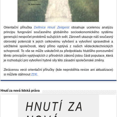
Orientační příručka
Definice Hnutí Zeitgeist
obsahuje ucelenou analýzu
principu fungování současného globálního socioekonomického systému
generující nespočet problémů sužujících svět. Zároveň ukazuje náš současný
obrovský potenciál k jejich celkovému vyřešení a vytvoření spravedlivé a
udržitelné společnosti, který přímo vyplývá z našich vědeckotechnických
schopností. To vše se může uskutečnit za předpokladu hlubšího porozumění
těmto principům vyplývajících z přírodních zákonů jistou části populace, která
je rozhodující pro vytvoření hybné síly této zásadní společenské změny.
Zkrácenou verzi orientační příručky (kde neproběhla revize ani aktualizace)
si můžete stáhnout
ZDE
.
Hnutí za nová lidská práva