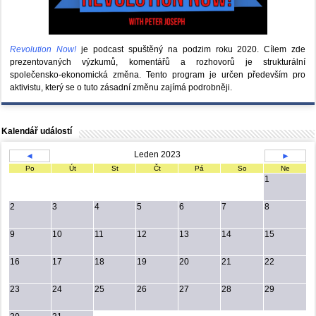
Revolution Now!
je podcast spuštěný na podzim roku 2020.
Cílem zde
prezentovaných výzkumů, komentářů a rozhovorů je strukturální
společensko-ekonomická změna. Tento program je určen především pro
aktivistu, který se o tuto zásadní změnu zajímá podrobněji.
Kalendář událostí
Leden 2023
◄
►
Po
Út
St
Čt
Pá
So
Ne
1
2
3
4
5
6
7
8
9
10
11
12
13
14
15
16
17
18
19
20
21
22
23
24
25
26
27
28
29