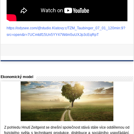
https://odysee.com/@studio.Klatovy:c/TZM_Taubinger_07_01_120min:9?
src=open&r=7UCmtdf15Un5YY47Wdm5uUXJp3cEqRpT
Ekonomický model
Z pohledu Hnutí Zeitgeist se dnešní společnost stává stále více oddělenou od
fyzického světa s technikami produkce, distribuce a sociálního uspořádání,