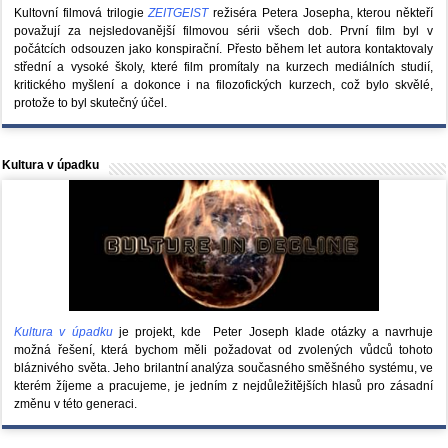
Kultovní filmová trilogie
ZEITGEIST
režiséra Petera Josepha, kterou někteří
považují za nejsledovanější filmovou sérii všech dob. První film byl v
počátcích odsouzen jako konspirační. Přesto během let autora kontaktovaly
střední a vysoké školy, které film promítaly na kurzech mediálních studií,
kritického myšlení a dokonce i na filozofických kurzech, což bylo skvělé,
protože to byl skutečný účel.
Kultura v úpadku
Kultura v úpadku
je projekt, kde Peter Joseph klade otázky a navrhuje
možná řešení, která bychom měli požadovat od zvolených vůdců tohoto
bláznivého světa. Jeho brilantní analýza současného směšného systému, ve
kterém žíjeme a pracujeme, je jedním z nejdůležitějších hlasů pro zásadní
změnu v této generaci.