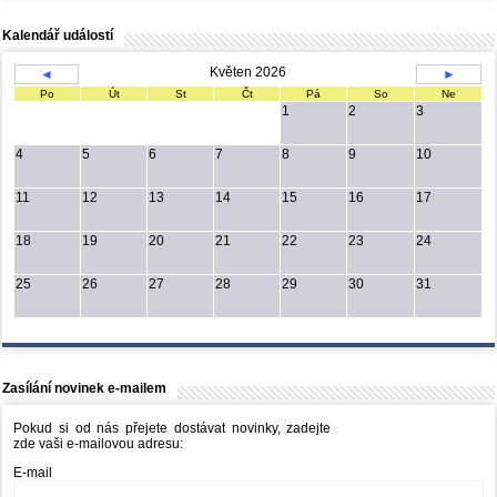
Kalendář událostí
Květen 2026
◄
►
Po
Út
St
Čt
Pá
So
Ne
1
2
3
4
5
6
7
8
9
10
11
12
13
14
15
16
17
18
19
20
21
22
23
24
25
26
27
28
29
30
31
Zasílání novinek e-mailem
Pokud si od nás přejete dostávat novinky, zadejte
zde vaši e-mailovou adresu:
E-mail