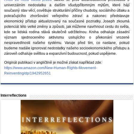
univerzálním nedostatku a dalším všudypřítomným mýtům, které hájí
současný stav věcí, osvětluje strukturální příčiny chudoby, sociálního útlaku a
pokračujícího zhoršování veřejného zdraví a nakonec představuje
ekonomický přístup aktualizovaný na současné poznatky. Joseph zkoumá
potenciál této velké změny a způsob, jak můžeme navrhnout cestu do světa,
kde se lidská rodina stává skutečně udržitelnou. Kniha odhaluje zásadní
význam sjednoceného aktivismu usilujícího o překonání vrozené
nespravedlnosti našeho systému. Varuje před tím, co nastane, pokud
budeme nadále ignorovat nedostatky našeho socioekonomického přístupu a
zároveň odhaluje světlou a expanzivní budoucnost, pokud uspějeme.
Originál publikaci v angličtině je možné získat například zde:
https://www.amazon.com/New-Human-Rights-Movement-
Reinventing/dp/1942952651
Interreflections