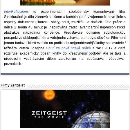
InterReflections
je experimentální společenský komentovaný film.
Strukturálně je dílo žánrově smíšené a kombinuje tři vzájemné časové linie s
aspekty dokumentu, hororu, satiry, sci-fi, muzikálu a dalších. Tato práce o
délce 2 hodin 45 minut je inspirována tradicí avantgardní impresionistické
abstrakce napadající konvence. Představuje odlišnou sociologickou
perspektivu obklopující téma veřejného zdraví a blahobytu člověka. Film není
jenom fantazií, která vznikla na podkladu nejprodávanější knihy spisovatele /
režiséra Petera Josepha
Hnutí za nová lidská práva
z roku 2017 a která
rozšiřuje akademický obsah knihy do kreativnější podoby. Ale je také a
především vzdělávacím dílem založeným na současných vědeckých
poznatcích.
Filmy Zeitgeist