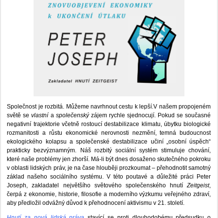
Společnost je rozbitá. Můžeme navrhnout cestu k lepší.V našem propojeném
světě se
vlastní
a
společenský
zájem rychle sjednocují. Pokud se současné
negativní trajektorie včetně rostoucí destabilizace klimatu, úbytku biologické
rozmanitosti a růstu ekonomické nerovnosti nezmění, temná budoucnost
ekologického kolapsu a společenské destabilizace učiní „osobní úspěch“
prakticky bezvýznamným. Náš rozbitý sociální systém stimuluje chování,
které naše problémy jen zhorší. Má-li být dnes dosaženo skutečného pokroku
v oblasti lidských práv, je na čase hlouběji prozkoumat – přehodnotit samotný
základ našeho sociálního systému. V této poutavé a důležité práci Peter
Joseph, zakladatel největšího světového společenského hnutí
Zeitgeist
,
čerpá z ekonomie, historie, filosofie a moderního výzkumu veřejného zdraví,
aby předložil odvážný důvod k přehodnocení aktivismu v 21. století.
Hnutí za nová lidská práva
stavící se proti dlouhodobému předsudku o