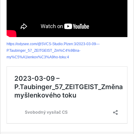
https://odysee.com/@SVCS-Studio.Plzen:3/2023-03-09—
P.Taubinger_57_ZEITGEIST_Zm%C4%9Bna-
my%C5%A1lenkov%C3%A9ho-toku:4