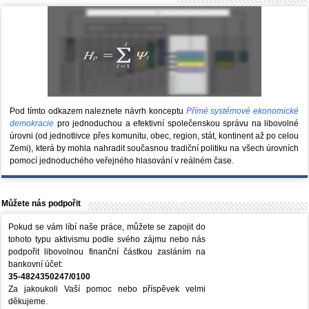
Pod tímto odkazem naleznete návrh konceptu
Přímé systémové ekonomické
demokracie
pro jednoduchou a efektivní společenskou správu na libovolné
úrovni (od jednotlivce přes komunitu, obec, region, stát, kontinent až po celou
Zemi), která by mohla nahradit současnou tradiční politiku na všech úrovních
pomocí jednoduchého veřejného hlasování v reálném čase.
Můžete nás podpořit
Pokud se vám líbí naše práce, můžete se zapojit do
tohoto typu aktivismu podle svého zájmu nebo nás
podpořit libovolnou finanční částkou zasláním na
bankovní účet:
35-4824350247/0100
Za jakoukoli Vaší pomoc nebo příspěvek velmi
děkujeme.