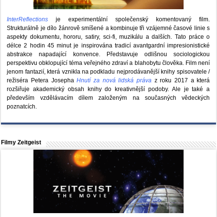
InterReflections
je experimentální společenský komentovaný film.
Strukturálně je dílo žánrově smíšené a kombinuje tři vzájemné časové linie s
aspekty dokumentu, hororu, satiry, sci-fi, muzikálu a dalších. Tato práce o
délce 2 hodin 45 minut je inspirována tradicí avantgardní impresionistické
abstrakce napadající konvence. Představuje odlišnou sociologickou
perspektivu obklopující téma veřejného zdraví a blahobytu člověka. Film není
jenom fantazií, která vznikla na podkladu nejprodávanější knihy spisovatele /
režiséra Petera Josepha
Hnutí za nová lidská práva
z roku 2017 a která
rozšiřuje akademický obsah knihy do kreativnější podoby. Ale je také a
především vzdělávacím dílem založeným na současných vědeckých
poznatcích.
Filmy Zeitgeist