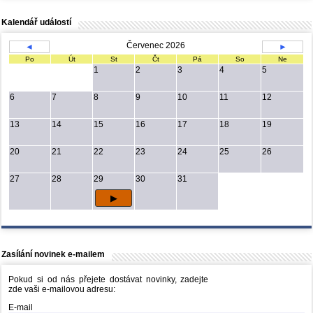
Kalendář událostí
Červenec 2026
◄
►
Po
Út
St
Čt
Pá
So
Ne
1
2
3
4
5
6
7
8
9
10
11
12
13
14
15
16
17
18
19
20
21
22
23
24
25
26
27
28
29
30
31
Zasílání novinek e-mailem
Pokud si od nás přejete dostávat novinky, zadejte
zde vaši e-mailovou adresu:
E-mail