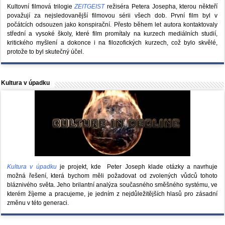
Kultovní filmová trilogie
ZEITGEIST
režiséra Petera Josepha, kterou někteří
považují za nejsledovanější filmovou sérii všech dob. První film byl v
počátcích odsouzen jako konspirační. Přesto během let autora kontaktovaly
střední a vysoké školy, které film promítaly na kurzech mediálních studií,
kritického myšlení a dokonce i na filozofických kurzech, což bylo skvělé,
protože to byl skutečný účel.
Kultura v úpadku
Kultura v úpadku
je projekt, kde Peter Joseph klade otázky a navrhuje
možná řešení, která bychom měli požadovat od zvolených vůdců tohoto
bláznivého světa. Jeho brilantní analýza současného směšného systému, ve
kterém žíjeme a pracujeme, je jedním z nejdůležitějších hlasů pro zásadní
změnu v této generaci.