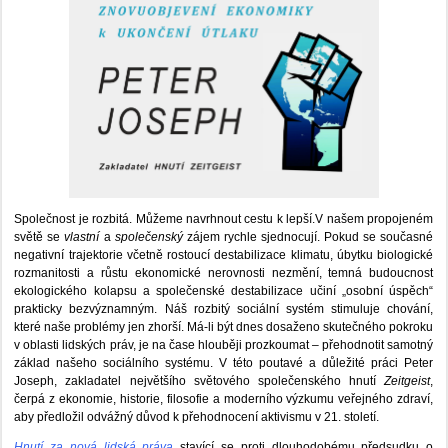
Společnost je rozbitá. Můžeme navrhnout cestu k lepší.V našem propojeném
světě se
vlastní
a
společenský
zájem rychle sjednocují. Pokud se současné
negativní trajektorie včetně rostoucí destabilizace klimatu, úbytku biologické
rozmanitosti a růstu ekonomické nerovnosti nezmění, temná budoucnost
ekologického kolapsu a společenské destabilizace učiní „osobní úspěch“
prakticky bezvýznamným. Náš rozbitý sociální systém stimuluje chování,
které naše problémy jen zhorší. Má-li být dnes dosaženo skutečného pokroku
v oblasti lidských práv, je na čase hlouběji prozkoumat – přehodnotit samotný
základ našeho sociálního systému. V této poutavé a důležité práci Peter
Joseph, zakladatel největšího světového společenského hnutí
Zeitgeist
,
čerpá z ekonomie, historie, filosofie a moderního výzkumu veřejného zdraví,
aby předložil odvážný důvod k přehodnocení aktivismu v 21. století.
Hnutí za nová lidská práva
stavící se proti dlouhodobému předsudku o