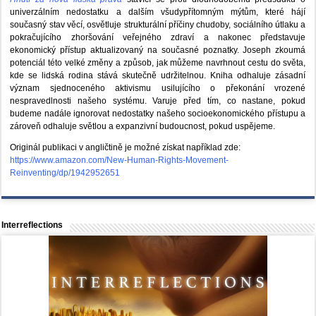
univerzálním nedostatku a dalším všudypřítomným mýtům, které hájí
současný stav věcí, osvětluje strukturální příčiny chudoby, sociálního útlaku a
pokračujícího zhoršování veřejného zdraví a nakonec představuje
ekonomický přístup aktualizovaný na současné poznatky. Joseph zkoumá
potenciál této velké změny a způsob, jak můžeme navrhnout cestu do světa,
kde se lidská rodina stává skutečně udržitelnou. Kniha odhaluje zásadní
význam sjednoceného aktivismu usilujícího o překonání vrozené
nespravedlnosti našeho systému. Varuje před tím, co nastane, pokud
budeme nadále ignorovat nedostatky našeho socioekonomického přístupu a
zároveň odhaluje světlou a expanzivní budoucnost, pokud uspějeme.
Originál publikaci v angličtině je možné získat například zde:
https://www.amazon.com/New-Human-Rights-Movement-
Reinventing/dp/1942952651
Interreflections