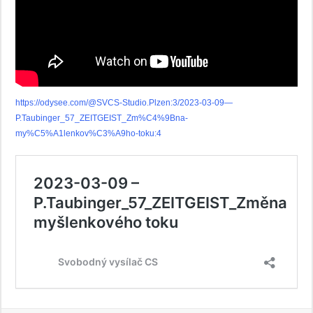
https://odysee.com/@SVCS-Studio.Plzen:3/2023-03-09—
P.Taubinger_57_ZEITGEIST_Zm%C4%9Bna-
my%C5%A1lenkov%C3%A9ho-toku:4