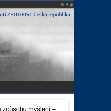
a způsobu myšlení –