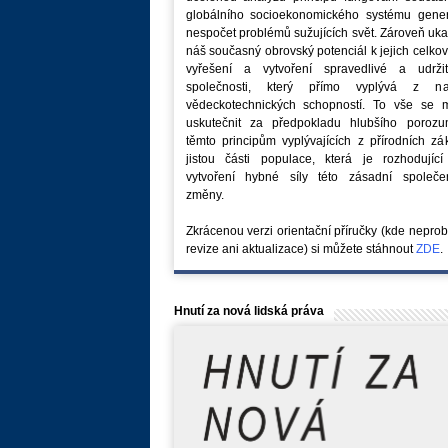
globálního socioekonomického systému generu
nespočet problémů sužujících svět. Zároveň uk
náš současný obrovský potenciál k jejich celk
vyřešení a vytvoření spravedlivé a udržit
společnosti, který přímo vyplývá z na
vědeckotechnických schopností. To vše se 
uskutečnit za předpokladu hlubšího porozu
těmto principům vyplývajících z přírodních z
jistou části populace, která je rozhodující
vytvoření hybné síly této zásadní společe
změny.
Zkrácenou verzi orientační příručky (kde nepro
revize ani aktualizace) si můžete stáhnout
ZDE
.
Hnutí za nová lidská práva