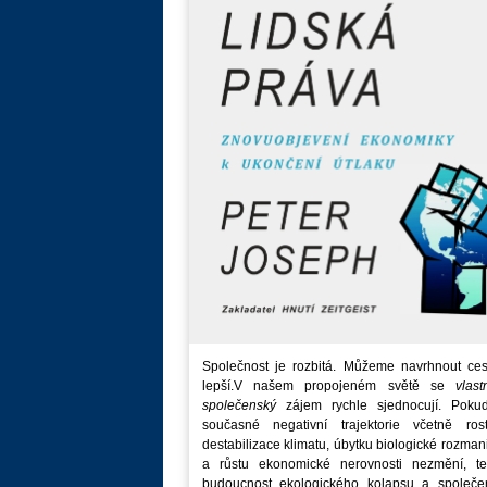
Společnost je rozbitá. Můžeme navrhnout ces
lepší.V našem propojeném světě se
vlast
společenský
zájem rychle sjednocují. Poku
současné negativní trajektorie včetně rost
destabilizace klimatu, úbytku biologické rozmani
a růstu ekonomické nerovnosti nezmění, t
budoucnost ekologického kolapsu a společe