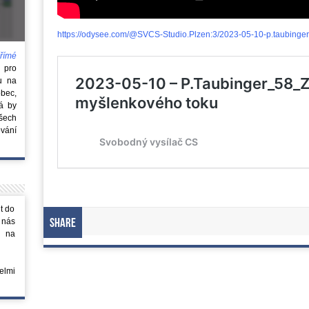
https://odysee.com/@SVCS-Studio.Plzen:3/2023-05-10-p.taubinger-
římé
e
pro
u na
obec,
rá by
všech
vání
t do
 nás
Share
m na
elmi