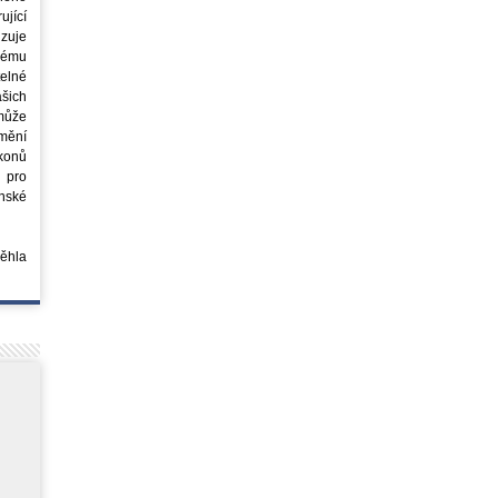
jící
azuje
ovému
elné
šich
může
mění
ákonů
 pro
nské
běhla