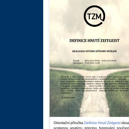
Orientační příručka
Definice Hnutí Zeitgeist
obsa
ucelenou analýzu principu fungování součas