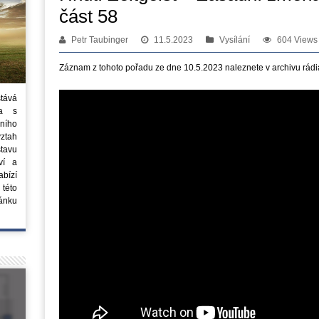
část 58
Petr Taubinger
11.5.2023
Vysílání
604 Views
Záznam z tohoto pořadu ze dne 10.5.2023 naleznete v archivu rádi
stává
ta s
ního
vztah
tavu
ví a
bízí
 této
ánku