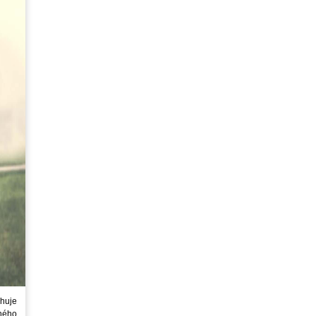
huje
ného