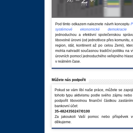
Pod tímto odkazem naleznete návrh konceptu
P
systémové ekonomické demokraci
jednoduchou a efektivní společenskou správ
libovolné úrovni (od jednotlivce přes komunitu, 
region, stát, kontinent až po celou Zemi), kte
mohla nahradit současnou tradiční politiku na 
úrovních pomocí jednoduchého veřejného hlaso
v reálném čase.
Můžete nás podpořit
Pokud se vám líbí naše práce, můžete se zapoji
tohoto typu aktivismu podle svého zájmu nebo
podpořit libovolnou finanční částkou zaslání
bankovní účet:
35-4824350247/0100
Za jakoukoli Vaší pomoc nebo příspěvek v
děkujeme.