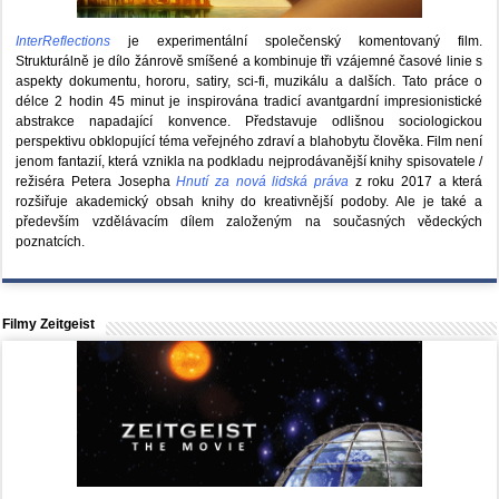
InterReflections
je experimentální společenský komentovaný film.
Strukturálně je dílo žánrově smíšené a kombinuje tři vzájemné časové linie s
aspekty dokumentu, hororu, satiry, sci-fi, muzikálu a dalších. Tato práce o
délce 2 hodin 45 minut je inspirována tradicí avantgardní impresionistické
abstrakce napadající konvence. Představuje odlišnou sociologickou
perspektivu obklopující téma veřejného zdraví a blahobytu člověka. Film není
jenom fantazií, která vznikla na podkladu nejprodávanější knihy spisovatele /
režiséra Petera Josepha
Hnutí za nová lidská práva
z roku 2017 a která
rozšiřuje akademický obsah knihy do kreativnější podoby. Ale je také a
především vzdělávacím dílem založeným na současných vědeckých
poznatcích.
Filmy Zeitgeist