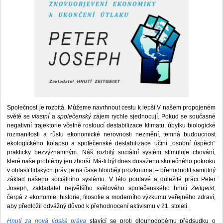
Společnost je rozbitá. Můžeme navrhnout cestu k lepší.V našem propojeném
světě se
vlastní
a
společenský
zájem rychle sjednocují. Pokud se současné
negativní trajektorie včetně rostoucí destabilizace klimatu, úbytku biologické
rozmanitosti a růstu ekonomické nerovnosti nezmění, temná budoucnost
ekologického kolapsu a společenské destabilizace učiní „osobní úspěch“
prakticky bezvýznamným. Náš rozbitý sociální systém stimuluje chování,
které naše problémy jen zhorší. Má-li být dnes dosaženo skutečného pokroku
v oblasti lidských práv, je na čase hlouběji prozkoumat – přehodnotit samotný
základ našeho sociálního systému. V této poutavé a důležité práci Peter
Joseph, zakladatel největšího světového společenského hnutí
Zeitgeist
,
čerpá z ekonomie, historie, filosofie a moderního výzkumu veřejného zdraví,
aby předložil odvážný důvod k přehodnocení aktivismu v 21. století.
Hnutí za nová lidská práva
stavící se proti dlouhodobému předsudku o