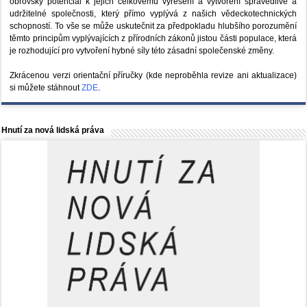
obrovský potenciál k jejich celkovému vyřešení a vytvoření spravedlivé a
udržitelné společnosti, který přímo vyplývá z našich vědeckotechnických
schopností. To vše se může uskutečnit za předpokladu hlubšího porozumění
těmto principům vyplývajících z přírodních zákonů jistou části populace, která
je rozhodující pro vytvoření hybné síly této zásadní společenské změny.
Zkrácenou verzi orientační příručky (kde neproběhla revize ani aktualizace)
si můžete stáhnout
ZDE
.
Hnutí za nová lidská práva