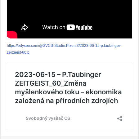
https://odysee.com/@SVCS-Studio.Plzen:3/2023-06-15-p.taubinger-
zeitgeist-60:b