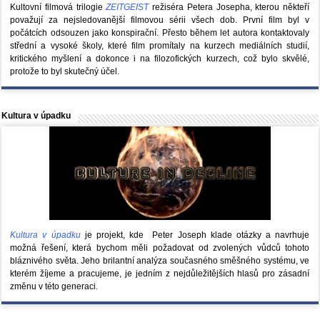
Kultovní filmová trilogie
ZEITGEIST
režiséra Petera Josepha, kterou někteří
považují za nejsledovanější filmovou sérii všech dob. První film byl v
počátcích odsouzen jako konspirační. Přesto během let autora kontaktovaly
střední a vysoké školy, které film promítaly na kurzech mediálních studií,
kritického myšlení a dokonce i na filozofických kurzech, což bylo skvělé,
protože to byl skutečný účel.
Kultura v úpadku
Kultura v úpadku
je projekt, kde Peter Joseph klade otázky a navrhuje
možná řešení, která bychom měli požadovat od zvolených vůdců tohoto
bláznivého světa. Jeho brilantní analýza současného směšného systému, ve
kterém žíjeme a pracujeme, je jedním z nejdůležitějších hlasů pro zásadní
změnu v této generaci.