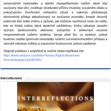
univerzálním nedostatku a dalším všudypřítomným mýtům, které hájí
současný stav věcí, osvětluje strukturální příčiny chudoby, sociálního útlaku a
pokračujícího zhoršování veřejného zdraví a nakonec představuje
ekonomický přístup aktualizovaný na současné poznatky. Joseph zkoumá
potenciál této velké změny a způsob, jak můžeme navrhnout cestu do světa,
kde se lidská rodina stává skutečně udržitelnou. Kniha odhaluje zásadní
význam sjednoceného aktivismu usilujícího o překonání vrozené
nespravedlnosti našeho systému. Varuje před tím, co nastane, pokud
budeme nadále ignorovat nedostatky našeho socioekonomického přístupu a
zároveň odhaluje světlou a expanzivní budoucnost, pokud uspějeme.
Originál publikaci v angličtině je možné získat například zde:
https://www.amazon.com/New-Human-Rights-Movement-
Reinventing/dp/1942952651
Interreflections