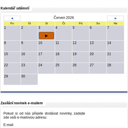
Kalendář událostí
Červen 2026
◄
►
Po
Út
St
Čt
Pá
So
Ne
1
2
3
4
5
6
7
8
9
10
11
12
13
14
15
16
17
18
19
20
21
22
23
24
25
26
27
28
29
30
Zasílání novinek e-mailem
Pokud si od nás přejete dostávat novinky, zadejte
zde vaši e-mailovou adresu:
E-mail