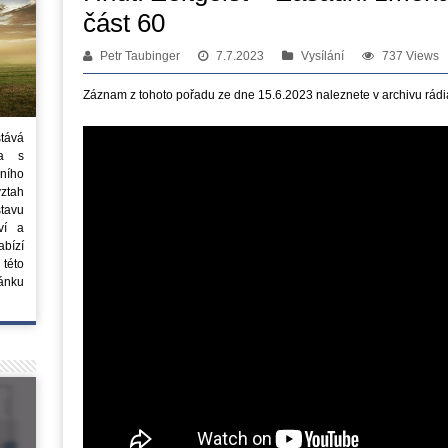
část 60
Petr Taubinger
7.7.2023
Vysílání
737 Views
Záznam z tohoto pořadu ze dne 15.6.2023 naleznete v archivu rádi
stává
ta s
ního
vztah
tavu
ví a
bízí
 této
ánku