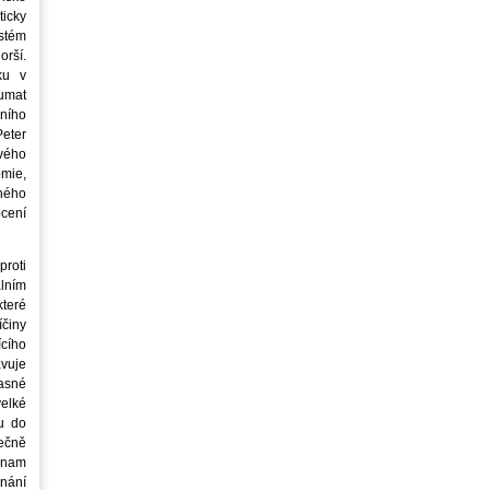
icky
stém
orší.
ku v
oumat
ního
eter
vého
mie,
jného
ocení
roti
lním
teré
íčiny
cího
avuje
asné
elké
u do
ečně
znam
nání