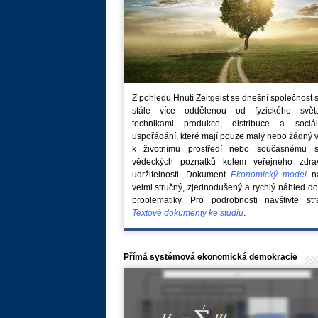
Z pohledu Hnutí Zeitgeist se dnešní společnost 
stále více oddělenou od fyzického svě
technikami produkce, distribuce a sociál
uspořádání, které mají pouze malý nebo žádný 
k životnímu prostředí nebo současnému s
vědeckých poznatků kolem veřejného zdra
udržitelnosti. Dokument
Ekonomický model
na
velmi stručný, zjednodušený a rychlý náhled do
problematiky. Pro podrobnosti navštivte str
Textové dokumenty ke studiu
.
Přímá systémová ekonomická demokracie