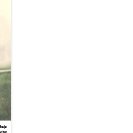
huje
ného