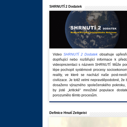
SHRNUTÍ 2 Dodatek
Video
SHRNUTÍ 2 Dodatek
obsahuje upřesňuj
doplňující nebo rozšiřující informace k před
videoprezentaci s názvem
SHRNUTÍ
. Může po
lépe pochopit systémové procesy socioekonom
reality, ve které se nachází naše post-neoli
civilizace. Je totiž velmi nepravděpodobné, že
dosaženo výrazného společenského pokroku, 
by jisté „kritické“ množství populace dostat
porozumělo těmto procesům.
Definice Hnutí Zeitgeist