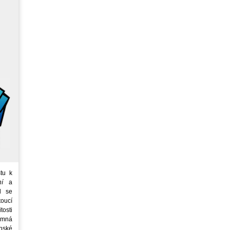
tu k
ní
a
d se
oucí
tosti
emná
nské