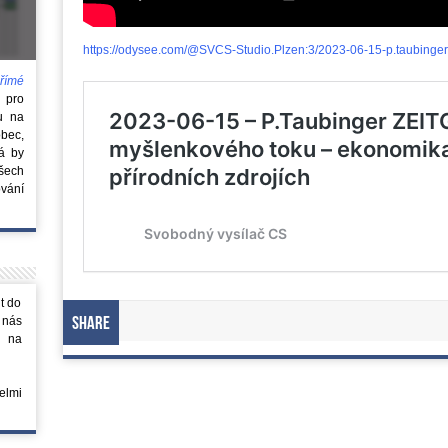
https://odysee.com/@SVCS-Studio.Plzen:3/2023-06-15-p.taubinger-
římé
e
pro
u na
obec,
rá by
všech
vání
t do
 nás
Share
m na
elmi