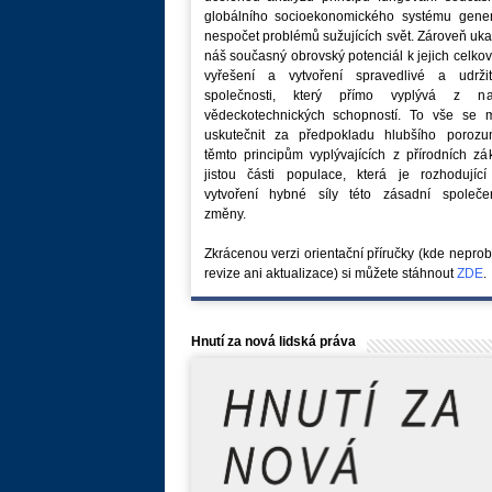
globálního socioekonomického systému generu
nespočet problémů sužujících svět. Zároveň uk
náš současný obrovský potenciál k jejich celk
vyřešení a vytvoření spravedlivé a udržit
společnosti, který přímo vyplývá z na
vědeckotechnických schopností. To vše se 
uskutečnit za předpokladu hlubšího porozu
těmto principům vyplývajících z přírodních z
jistou části populace, která je rozhodující
vytvoření hybné síly této zásadní společe
změny.
Zkrácenou verzi orientační příručky (kde nepro
revize ani aktualizace) si můžete stáhnout
ZDE
.
Hnutí za nová lidská práva