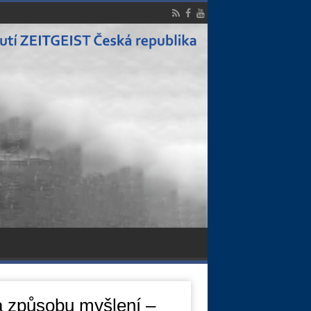
a způsobu myšlení –