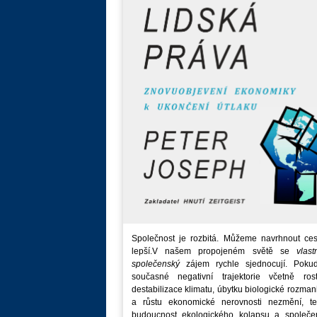
Společnost je rozbitá. Můžeme navrhnout ces
lepší.V našem propojeném světě se
vlast
společenský
zájem rychle sjednocují. Poku
současné negativní trajektorie včetně rost
destabilizace klimatu, úbytku biologické rozmani
a růstu ekonomické nerovnosti nezmění, t
budoucnost ekologického kolapsu a společe