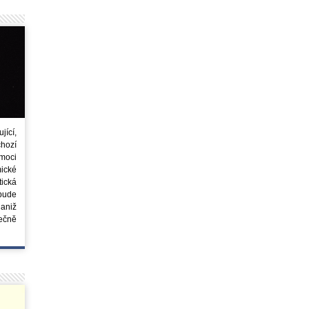
ící,
chozí
moci
ické
tická
 bude
aniž
ečně