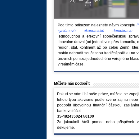
Pod tímto odkazem naleznete návrh konceptu
P
systémové ekonomické demokraci
jednoduchou a efektivní společenskou správ
libovolné úrovni (od jednotlivce přes komunitu, 
region, stát, kontinent až po celou Zemi), kte
mohla nahradit současnou tradiční politiku na 
úrovních pomocí jednoduchého veřejného hlaso
v reálném čase.
Můžete nás podpořit
Pokud se vám líbí naše práce, můžete se zapoji
tohoto typu aktivismu podle svého zájmu nebo
podpořit libovolnou finanční částkou zaslání
bankovní účet:
35-4824350247/0100
Za jakoukoli Vaší pomoc nebo příspěvek v
děkujeme.