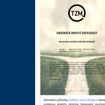
Orientační příručka
Definice Hnutí Zeitgeist
obsa
ucelenou analýzu principu fungování součas