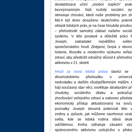
destabilizace učiní „osobní úspěch“ prakt
bezvýznamným. Náš rozbitý sociální sy
stimuluje chování, které naše problémy jen zh
Má-li být dnes dosaženo skutečného pokro
oblasti lidských práv, je na čase hlouběji prozk
– přehodnotit samotný základ našeho sociál
systému. V této poutavé a důležité práci P
Joseph, zakladatel největšího světo
společenského hnutí
Zeitgeist
, čerpá z ekono
historie, filosofie a moderního výzkumu veře
zdraví, aby předložil odvážný důvod k přehodn
aktivismu v 21. století.
Hnutí za nová lidská práva
stavící se p
dlouhodobému předsudku o univerzá
nedostatku a dalším všudypřítomným mýtům, k
hájí současný stav věcí, osvětluje strukturální př
chudoby, sociálního útlaku a pokračují
zhoršování veřejného zdraví a nakonec předst
ekonomický přístup aktualizovaný na souč
poznatky. Joseph zkoumá potenciál této v
změny a způsob, jak můžeme navrhnout cest
světa, kde se lidská rodina stává skut
udržitelnou. Kniha odhaluje zásadní vý
sjednoceného aktivismu usilujícího o překo