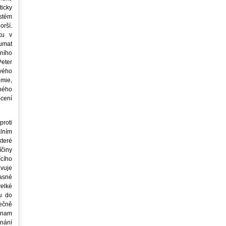
icky
stém
orší.
ku v
oumat
ního
eter
vého
mie,
jného
ocení
roti
lním
teré
íčiny
cího
avuje
asné
elké
u do
ečně
znam
nání