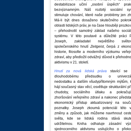
destabilizace učiní „osobní úspěch“ prakt
bezvýznamným. Náš rozbitý sociální sy
stimuluje chování, které naše problémy jen zh
Má-li být dnes dosaženo skutečného pokro
oblasti lidských práv, je na čase hlouběji prozk
– přehodnotit samotný základ našeho sociál
systému. V této poutavé a důležité práci P
Joseph, zakladatel největšího světo
společenského hnutí
Zeitgeist
, čerpá z ekono
historie, filosofie a moderního výzkumu veře
zdraví, aby předložil odvážný důvod k přehodn
aktivismu v 21. století.
Hnutí za nová lidská práva
stavící se p
dlouhodobému předsudku o univerzá
nedostatku a dalším všudypřítomným mýtům, k
hájí současný stav věcí, osvětluje strukturální př
chudoby, sociálního útlaku a pokračují
zhoršování veřejného zdraví a nakonec předst
ekonomický přístup aktualizovaný na souč
poznatky. Joseph zkoumá potenciál této v
změny a způsob, jak můžeme navrhnout cest
světa, kde se lidská rodina stává skut
udržitelnou. Kniha odhaluje zásadní vý
sjednoceného aktivismu usilujícího o překo