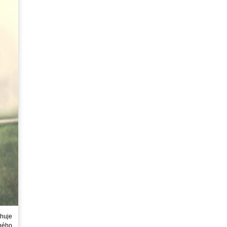
huje
ného