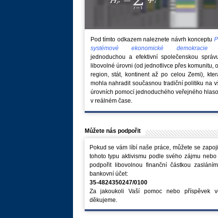
Pod tímto odkazem naleznete návrh konceptu
P
systémové ekonomické demokraci
jednoduchou a efektivní společenskou správ
libovolné úrovni (od jednotlivce přes komunitu, 
region, stát, kontinent až po celou Zemi), kte
mohla nahradit současnou tradiční politiku na 
úrovních pomocí jednoduchého veřejného hlaso
v reálném čase.
Můžete nás podpořit
Pokud se vám líbí naše práce, můžete se zapoji
tohoto typu aktivismu podle svého zájmu nebo
podpořit libovolnou finanční částkou zaslání
bankovní účet:
35-4824350247/0100
Za jakoukoli Vaší pomoc nebo příspěvek v
děkujeme.