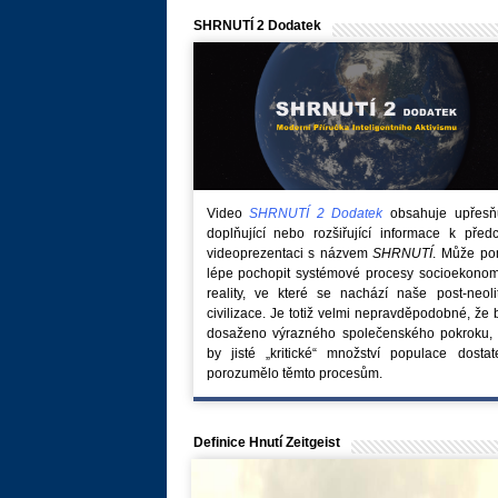
SHRNUTÍ 2 Dodatek
Video
SHRNUTÍ 2 Dodatek
obsahuje upřesňuj
doplňující nebo rozšiřující informace k před
videoprezentaci s názvem
SHRNUTÍ
. Může po
lépe pochopit systémové procesy socioekonom
reality, ve které se nachází naše post-neoli
civilizace. Je totiž velmi nepravděpodobné, že
dosaženo výrazného společenského pokroku, 
by jisté „kritické“ množství populace dostat
porozumělo těmto procesům.
Definice Hnutí Zeitgeist