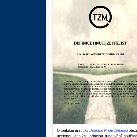
Orientační příručka
Definice Hnutí Zeitgeist
obsa
ucelenou analýzu principu fungování součas