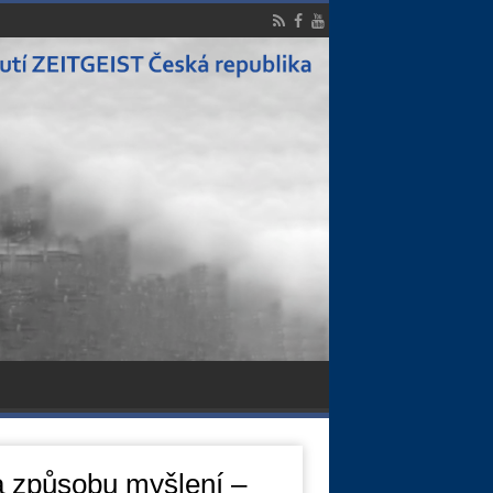
a způsobu myšlení –