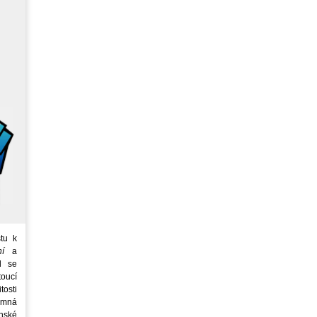
tu k
ní
a
d se
oucí
tosti
emná
nské