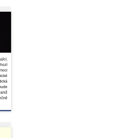
ící,
chozí
moci
ické
tická
 bude
aniž
ečně