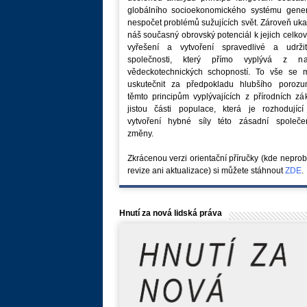
globálního socioekonomického systému generu
nespočet problémů sužujících svět. Zároveň uk
náš současný obrovský potenciál k jejich celk
vyřešení a vytvoření spravedlivé a udržit
společnosti, který přímo vyplývá z na
vědeckotechnických schopností. To vše se 
uskutečnit za předpokladu hlubšího porozu
těmto principům vyplývajících z přírodních z
jistou části populace, která je rozhodující
vytvoření hybné síly této zásadní společe
změny.
Zkrácenou verzi orientační příručky (kde nepro
revize ani aktualizace) si můžete stáhnout
ZDE
.
Hnutí za nová lidská práva