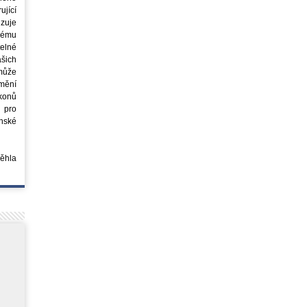
jící
azuje
ovému
elné
šich
může
mění
ákonů
 pro
nské
běhla