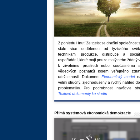
Z pohledu Hnutí Zeitgeist se dnešní společnost 
stále více oddělenou od fyzického svě
technikami produkce, distribuce a sociál
uspořádání, které mají pouze malý nebo žádný 
k životnímu prostředí nebo současnému s
vědeckých poznatků kolem veřejného zdra
udržitelnosti. Dokument
Ekonomický model
na
velmi stručný, zjednodušený a rychlý náhled do
problematiky. Pro podrobnosti navštivte str
Textové dokumenty ke studiu
.
Přímá systémová ekonomická demokracie