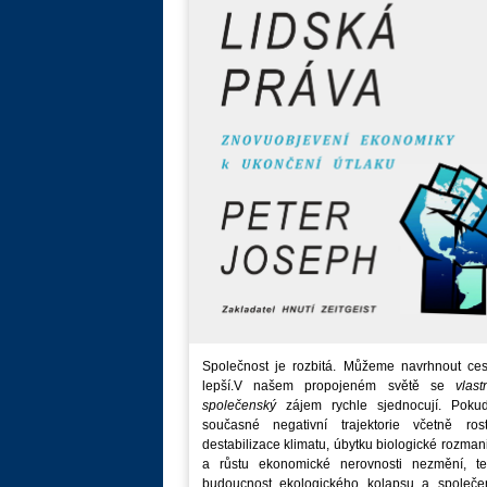
Společnost je rozbitá. Můžeme navrhnout ces
lepší.V našem propojeném světě se
vlast
společenský
zájem rychle sjednocují. Poku
současné negativní trajektorie včetně rost
destabilizace klimatu, úbytku biologické rozmani
a růstu ekonomické nerovnosti nezmění, t
budoucnost ekologického kolapsu a společe