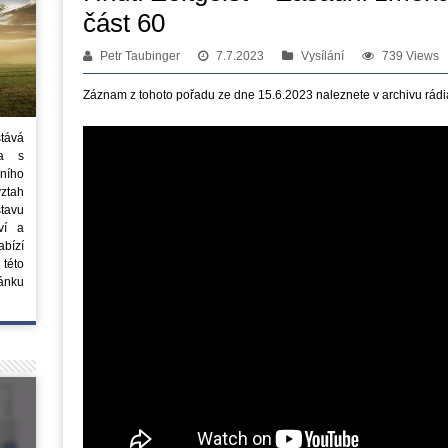
část 60
Petr Taubinger
7.7.2023
Vysílání
739 Views
Záznam z tohoto pořadu ze dne 15.6.2023 naleznete v archivu rádi
stává
ta s
ního
vztah
tavu
ví a
bízí
 této
ánku