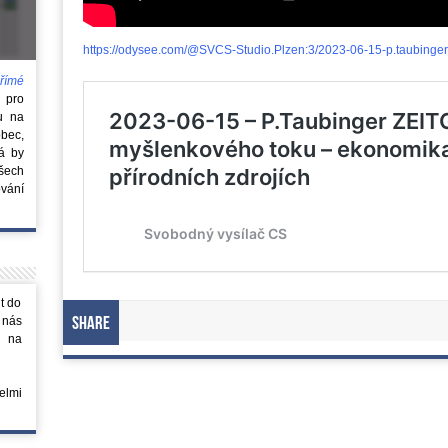
https://odysee.com/@SVCS-Studio.Plzen:3/2023-06-15-p.taubinger-
římé
e
pro
u na
obec,
rá by
všech
vání
t do
 nás
Share
m na
elmi