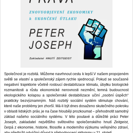
Společnost je rozbitá. Můžeme navrhnout cestu k lepší.V našem propojeném
světě se
vlastní
a
společenský
zájem rychle sjednocují. Pokud se současné
negativní trajektorie včetně rostoucí destabilizace klimatu, úbytku biologické
rozmanitosti a růstu ekonomické nerovnosti nezmění, temná budoucnost
ekologického kolapsu a společenské destabilizace učiní „osobní úspěch“
prakticky bezvýznamným. Náš rozbitý sociální systém stimuluje chování,
které naše problémy jen zhorší. Má-li být dnes dosaženo skutečného pokroku
v oblasti lidských práv, je na čase hlouběji prozkoumat – přehodnotit samotný
základ našeho sociálního systému. V této poutavé a důležité práci Peter
Joseph, zakladatel největšího světového společenského hnutí
Zeitgeist
,
čerpá z ekonomie, historie, filosofie a moderního výzkumu veřejného zdraví,
aby předložil odvážný důvod k přehodnocení aktivismu v 21. století.