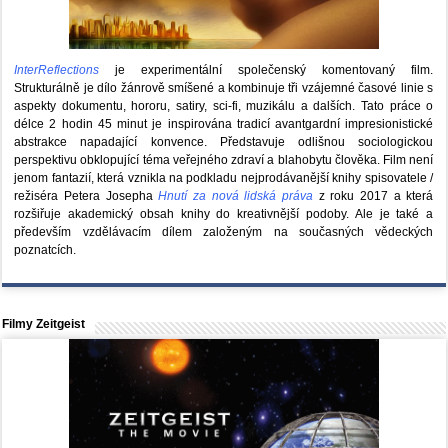
InterReflections
je experimentální společenský komentovaný film.
Strukturálně je dílo žánrově smíšené a kombinuje tři vzájemné časové linie s
aspekty dokumentu, hororu, satiry, sci-fi, muzikálu a dalších. Tato práce o
délce 2 hodin 45 minut je inspirována tradicí avantgardní impresionistické
abstrakce napadající konvence. Představuje odlišnou sociologickou
perspektivu obklopující téma veřejného zdraví a blahobytu člověka. Film není
jenom fantazií, která vznikla na podkladu nejprodávanější knihy spisovatele /
režiséra Petera Josepha
Hnutí za nová lidská práva
z roku 2017 a která
rozšiřuje akademický obsah knihy do kreativnější podoby. Ale je také a
především vzdělávacím dílem založeným na současných vědeckých
poznatcích.
Filmy Zeitgeist