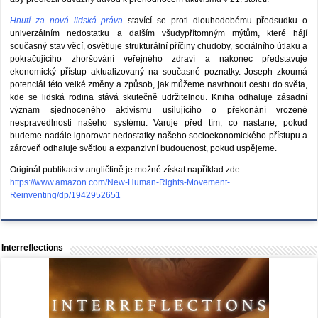
Hnutí za nová lidská práva
stavící se proti dlouhodobému předsudku o
univerzálním nedostatku a dalším všudypřítomným mýtům, které hájí
současný stav věcí, osvětluje strukturální příčiny chudoby, sociálního útlaku a
pokračujícího zhoršování veřejného zdraví a nakonec představuje
ekonomický přístup aktualizovaný na současné poznatky. Joseph zkoumá
potenciál této velké změny a způsob, jak můžeme navrhnout cestu do světa,
kde se lidská rodina stává skutečně udržitelnou. Kniha odhaluje zásadní
význam sjednoceného aktivismu usilujícího o překonání vrozené
nespravedlnosti našeho systému. Varuje před tím, co nastane, pokud
budeme nadále ignorovat nedostatky našeho socioekonomického přístupu a
zároveň odhaluje světlou a expanzivní budoucnost, pokud uspějeme.
Originál publikaci v angličtině je možné získat například zde:
https://www.amazon.com/New-Human-Rights-Movement-
Reinventing/dp/1942952651
Interreflections