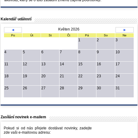
Kalendář událostí
Květen 2026
◄
►
Po
Út
St
Čt
Pá
So
Ne
1
2
3
4
5
6
7
8
9
10
11
12
13
14
15
16
17
18
19
20
21
22
23
24
25
26
27
28
29
30
31
Zasílání novinek e-mailem
Pokud si od nás přejete dostávat novinky, zadejte
zde vaši e-mailovou adresu: