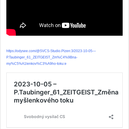
https://odysee.com/@SVCS-Studio.Plzen:3/2023-10-05—
P.Taubinger_61_ZEITGEIST_Zm%C4%9Bna-
my%C5%A1lenkov%C3%A9ho-toku:e