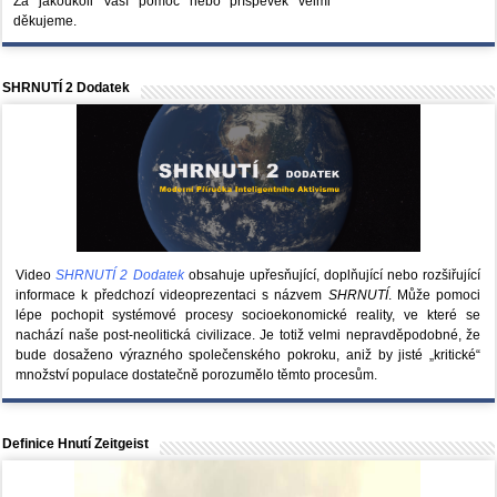
Za jakoukoli Vaší pomoc nebo příspěvek velmi
děkujeme.
SHRNUTÍ 2 Dodatek
Video
SHRNUTÍ 2 Dodatek
obsahuje upřesňující, doplňující nebo rozšiřující
informace k předchozí videoprezentaci s názvem
SHRNUTÍ
. Může pomoci
lépe pochopit systémové procesy socioekonomické reality, ve které se
nachází naše post-neolitická civilizace. Je totiž velmi nepravděpodobné, že
bude dosaženo výrazného společenského pokroku, aniž by jisté „kritické“
množství populace dostatečně porozumělo těmto procesům.
Definice Hnutí Zeitgeist