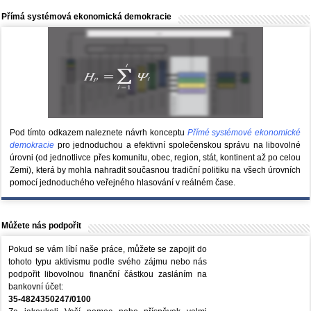
Přímá systémová ekonomická demokracie
Pod tímto odkazem naleznete návrh konceptu
Přímé systémové ekonomické
demokracie
pro jednoduchou a efektivní společenskou správu na libovolné
úrovni (od jednotlivce přes komunitu, obec, region, stát, kontinent až po celou
Zemi), která by mohla nahradit současnou tradiční politiku na všech úrovních
pomocí jednoduchého veřejného hlasování v reálném čase.
Můžete nás podpořit
Pokud se vám líbí naše práce, můžete se zapojit do
tohoto typu aktivismu podle svého zájmu nebo nás
podpořit libovolnou finanční částkou zasláním na
bankovní účet:
35-4824350247/0100