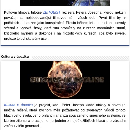
Kultovní filmová trilogie
ZEITGEIST
režiséra Petera Josepha, kterou někteří
považují za nejsledovanější filmovou sérii všech dob. První film byl v
počátcích odsouzen jako konspirační. Přesto během let autora kontaktovaly
střední a vysoké školy, které film promítaly na kurzech mediálních studií,
kritického myšlení a dokonce i na filozofických kurzech, což bylo skvělé,
protože to byl skutečný účel.
Kultura v úpadku
Kultura v úpadku
je projekt, kde Peter Joseph klade otázky a navrhuje
možná řešení, která bychom měli požadovat od zvolených vůdců tohoto
bláznivého světa. Jeho brilantní analýza současného směšného systému, ve
kterém žíjeme a pracujeme, je jedním z nejdůležitějších hlasů pro zásadní
změnu v této generaci.