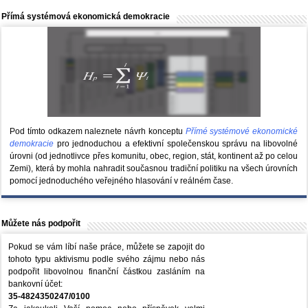
Přímá systémová ekonomická demokracie
Pod tímto odkazem naleznete návrh konceptu
Přímé systémové ekonomické
demokracie
pro jednoduchou a efektivní společenskou správu na libovolné
úrovni (od jednotlivce přes komunitu, obec, region, stát, kontinent až po celou
Zemi), která by mohla nahradit současnou tradiční politiku na všech úrovních
pomocí jednoduchého veřejného hlasování v reálném čase.
Můžete nás podpořit
Pokud se vám líbí naše práce, můžete se zapojit do
tohoto typu aktivismu podle svého zájmu nebo nás
podpořit libovolnou finanční částkou zasláním na
bankovní účet:
35-4824350247/0100