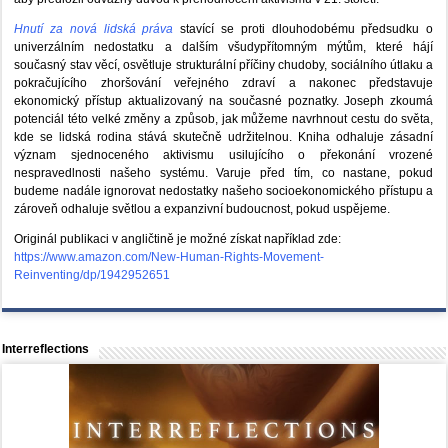
Hnutí za nová lidská práva
stavící se proti dlouhodobému předsudku o
univerzálním nedostatku a dalším všudypřítomným mýtům, které hájí
současný stav věcí, osvětluje strukturální příčiny chudoby, sociálního útlaku a
pokračujícího zhoršování veřejného zdraví a nakonec představuje
ekonomický přístup aktualizovaný na současné poznatky. Joseph zkoumá
potenciál této velké změny a způsob, jak můžeme navrhnout cestu do světa,
kde se lidská rodina stává skutečně udržitelnou. Kniha odhaluje zásadní
význam sjednoceného aktivismu usilujícího o překonání vrozené
nespravedlnosti našeho systému. Varuje před tím, co nastane, pokud
budeme nadále ignorovat nedostatky našeho socioekonomického přístupu a
zároveň odhaluje světlou a expanzivní budoucnost, pokud uspějeme.
Originál publikaci v angličtině je možné získat například zde:
https://www.amazon.com/New-Human-Rights-Movement-
Reinventing/dp/1942952651
Interreflections