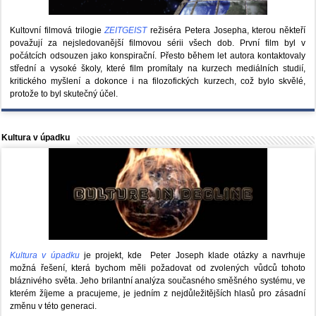
Kultovní filmová trilogie
ZEITGEIST
režiséra Petera Josepha, kterou někteří
považují za nejsledovanější filmovou sérii všech dob. První film byl v
počátcích odsouzen jako konspirační. Přesto během let autora kontaktovaly
střední a vysoké školy, které film promítaly na kurzech mediálních studií,
kritického myšlení a dokonce i na filozofických kurzech, což bylo skvělé,
protože to byl skutečný účel.
Kultura v úpadku
Kultura v úpadku
je projekt, kde Peter Joseph klade otázky a navrhuje
možná řešení, která bychom měli požadovat od zvolených vůdců tohoto
bláznivého světa. Jeho brilantní analýza současného směšného systému, ve
kterém žíjeme a pracujeme, je jedním z nejdůležitějších hlasů pro zásadní
změnu v této generaci.