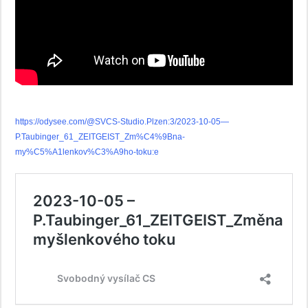
https://odysee.com/@SVCS-Studio.Plzen:3/2023-10-05—
P.Taubinger_61_ZEITGEIST_Zm%C4%9Bna-
my%C5%A1lenkov%C3%A9ho-toku:e