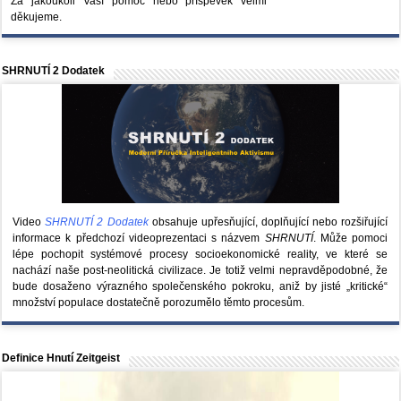
Za jakoukoli Vaší pomoc nebo příspěvek velmi
děkujeme.
SHRNUTÍ 2 Dodatek
Video
SHRNUTÍ 2 Dodatek
obsahuje upřesňující, doplňující nebo rozšiřující
informace k předchozí videoprezentaci s názvem
SHRNUTÍ
. Může pomoci
lépe pochopit systémové procesy socioekonomické reality, ve které se
nachází naše post-neolitická civilizace. Je totiž velmi nepravděpodobné, že
bude dosaženo výrazného společenského pokroku, aniž by jisté „kritické“
množství populace dostatečně porozumělo těmto procesům.
Definice Hnutí Zeitgeist