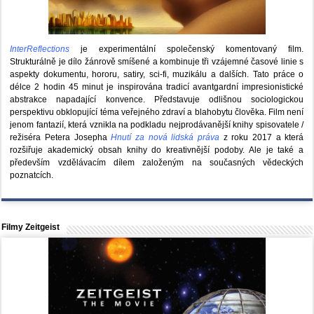
InterReflections
je experimentální společenský komentovaný film.
Strukturálně je dílo žánrově smíšené a kombinuje tři vzájemné časové linie s
aspekty dokumentu, hororu, satiry, sci-fi, muzikálu a dalších. Tato práce o
délce 2 hodin 45 minut je inspirována tradicí avantgardní impresionistické
abstrakce napadající konvence. Představuje odlišnou sociologickou
perspektivu obklopující téma veřejného zdraví a blahobytu člověka. Film není
jenom fantazií, která vznikla na podkladu nejprodávanější knihy spisovatele /
režiséra Petera Josepha
Hnutí za nová lidská práva
z roku 2017 a která
rozšiřuje akademický obsah knihy do kreativnější podoby. Ale je také a
především vzdělávacím dílem založeným na současných vědeckých
poznatcích.
Filmy Zeitgeist