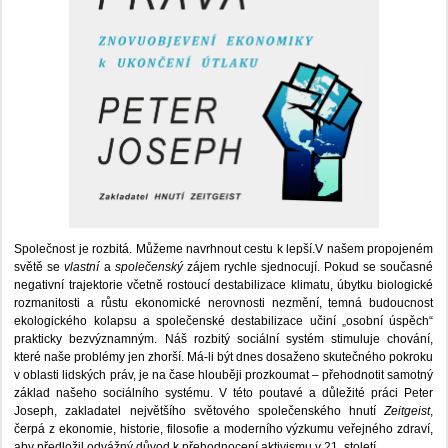
Společnost je rozbitá. Můžeme navrhnout cestu k lepší.V našem propojeném
světě se
vlastní
a
společenský
zájem rychle sjednocují. Pokud se současné
negativní trajektorie včetně rostoucí destabilizace klimatu, úbytku biologické
rozmanitosti a růstu ekonomické nerovnosti nezmění, temná budoucnost
ekologického kolapsu a společenské destabilizace učiní „osobní úspěch“
prakticky bezvýznamným. Náš rozbitý sociální systém stimuluje chování,
které naše problémy jen zhorší. Má-li být dnes dosaženo skutečného pokroku
v oblasti lidských práv, je na čase hlouběji prozkoumat – přehodnotit samotný
základ našeho sociálního systému. V této poutavé a důležité práci Peter
Joseph, zakladatel největšího světového společenského hnutí
Zeitgeist
,
čerpá z ekonomie, historie, filosofie a moderního výzkumu veřejného zdraví,
aby předložil odvážný důvod k přehodnocení aktivismu v 21. století.