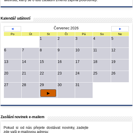
Kalendář událostí
Červenec 2026
◄
►
Po
Út
St
Čt
Pá
So
Ne
1
2
3
4
5
6
7
8
9
10
11
12
13
14
15
16
17
18
19
20
21
22
23
24
25
26
27
28
29
30
31
Zasílání novinek e-mailem
Pokud si od nás přejete dostávat novinky, zadejte
zde vaši e-mailovou adresu: