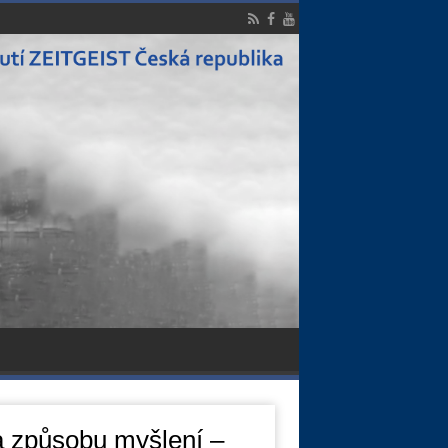
a způsobu myšlení –