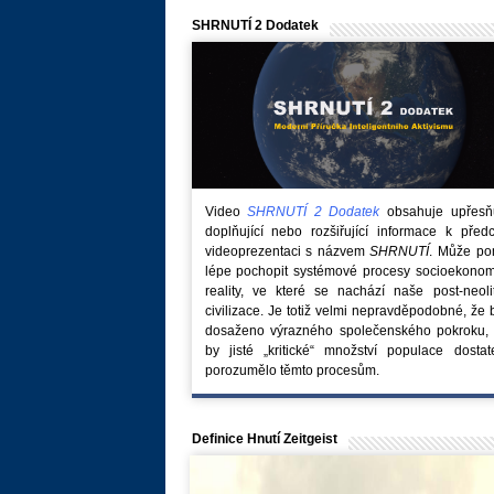
SHRNUTÍ 2 Dodatek
Video
SHRNUTÍ 2 Dodatek
obsahuje upřesňuj
doplňující nebo rozšiřující informace k před
videoprezentaci s názvem
SHRNUTÍ
. Může po
lépe pochopit systémové procesy socioekonom
reality, ve které se nachází naše post-neoli
civilizace. Je totiž velmi nepravděpodobné, že
dosaženo výrazného společenského pokroku, 
by jisté „kritické“ množství populace dostat
porozumělo těmto procesům.
Definice Hnutí Zeitgeist