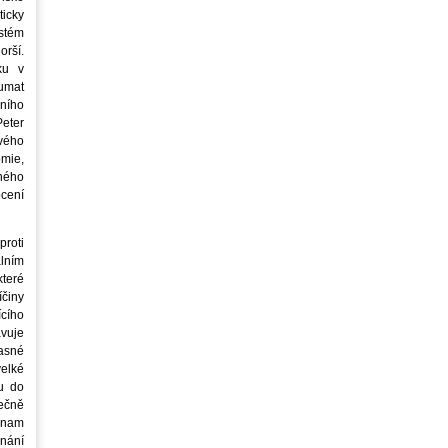
icky
stém
orší.
ku v
oumat
ního
eter
vého
mie,
jného
ocení
roti
lním
teré
íčiny
cího
avuje
asné
elké
u do
ečně
znam
nání