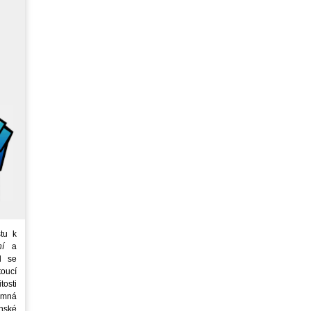
tu k
ní
a
d se
oucí
tosti
emná
nské