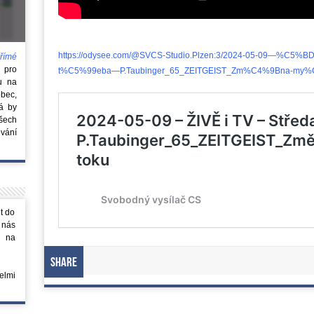
https://odysee.com/@SVCS-Studio.Plzen:3/2024-05-09—%C5
římé
e
pro
t%C5%99eba—P.Taubinger_65_ZEITGEIST_Zm%C4%9Bna-my%C
u na
obec,
rá by
všech
vání
t do
 nás
m na
Share
elmi