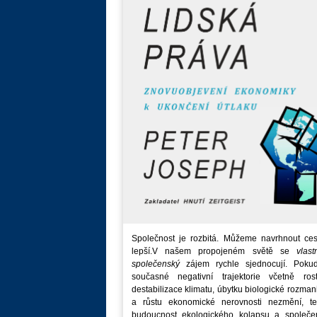
Společnost je rozbitá. Můžeme navrhnout ces
lepší.V našem propojeném světě se
vlast
společenský
zájem rychle sjednocují. Poku
současné negativní trajektorie včetně rost
destabilizace klimatu, úbytku biologické rozmani
a růstu ekonomické nerovnosti nezmění, t
budoucnost ekologického kolapsu a společe