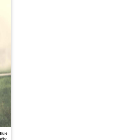
huje
ného