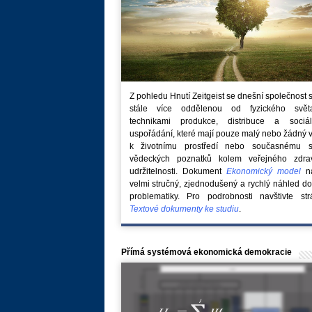
Z pohledu Hnutí Zeitgeist se dnešní společnost 
stále více oddělenou od fyzického svě
technikami produkce, distribuce a sociál
uspořádání, které mají pouze malý nebo žádný 
k životnímu prostředí nebo současnému s
vědeckých poznatků kolem veřejného zdra
udržitelnosti. Dokument
Ekonomický model
na
velmi stručný, zjednodušený a rychlý náhled do
problematiky. Pro podrobnosti navštivte str
Textové dokumenty ke studiu
.
Přímá systémová ekonomická demokracie