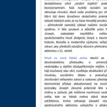
destabilizace učiní „osobní úspěch“ prakt
bezvýznamným. Náš rozbitý sociální sy
stimuluje chování, které naše problémy jen zh
Má-li být dnes dosaženo skutečného pokro
oblasti lidských práv, je na čase hlouběji prozk
– přehodnotit samotný základ našeho sociál
systému. V této poutavé a důležité práci P
Joseph, zakladatel největšího světo
společenského hnutí
Zeitgeist
, čerpá z ekono
historie, filosofie a moderního výzkumu veře
zdraví, aby předložil odvážný důvod k přehodn
aktivismu v 21. století.
Hnutí za nová lidská práva
stavící se p
dlouhodobému předsudku o univerzá
nedostatku a dalším všudypřítomným mýtům, k
hájí současný stav věcí, osvětluje strukturální př
chudoby, sociálního útlaku a pokračují
zhoršování veřejného zdraví a nakonec předst
ekonomický přístup aktualizovaný na souč
poznatky. Joseph zkoumá potenciál této v
změny a způsob, jak můžeme navrhnout cest
světa, kde se lidská rodina stává skut
udržitelnou. Kniha odhaluje zásadní vý
sjednoceného aktivismu usilujícího o překo