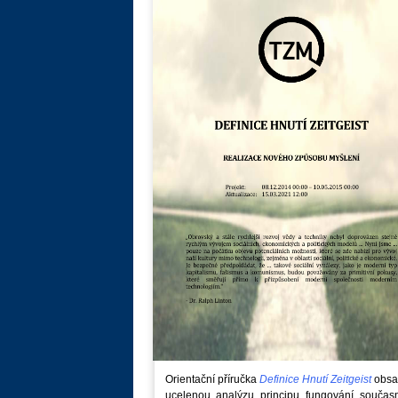
Orientační příručka
Definice Hnutí Zeitgeist
obsa
ucelenou analýzu principu fungování součas