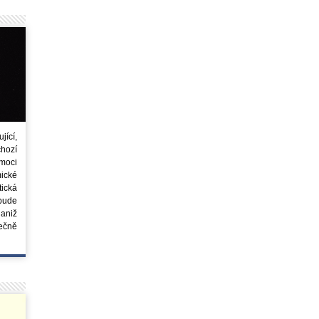
ící,
chozí
moci
ické
tická
 bude
aniž
ečně