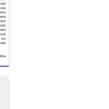
jící
azuje
ovému
elné
šich
může
mění
ákonů
 pro
nské
běhla