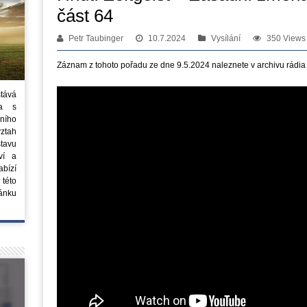
část 64
Petr Taubinger
10.7.2024
Vysílání
350 Views
Záznam z tohoto pořadu ze dne 9.5.2024 naleznete v archivu rádia
stává
ta s
ního
vztah
tavu
ví a
bízí
 této
ánku