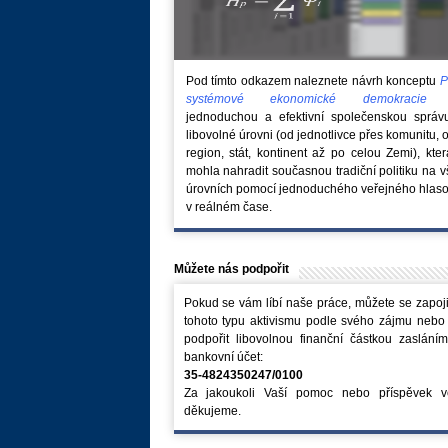
Pod tímto odkazem naleznete návrh konceptu
P
systémové ekonomické demokraci
jednoduchou a efektivní společenskou správ
libovolné úrovni (od jednotlivce přes komunitu, 
region, stát, kontinent až po celou Zemi), kte
mohla nahradit současnou tradiční politiku na 
úrovních pomocí jednoduchého veřejného hlaso
v reálném čase.
Můžete nás podpořit
Pokud se vám líbí naše práce, můžete se zapoji
tohoto typu aktivismu podle svého zájmu nebo
podpořit libovolnou finanční částkou zaslání
bankovní účet:
35-4824350247/0100
Za jakoukoli Vaší pomoc nebo příspěvek v
děkujeme.