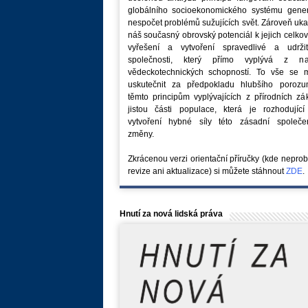
globálního socioekonomického systému generu
nespočet problémů sužujících svět. Zároveň uk
náš současný obrovský potenciál k jejich celk
vyřešení a vytvoření spravedlivé a udržit
společnosti, který přímo vyplývá z na
vědeckotechnických schopností. To vše se 
uskutečnit za předpokladu hlubšího porozu
těmto principům vyplývajících z přírodních z
jistou části populace, která je rozhodující
vytvoření hybné síly této zásadní společe
změny.
Zkrácenou verzi orientační příručky (kde nepro
revize ani aktualizace) si můžete stáhnout
ZDE
.
Hnutí za nová lidská práva