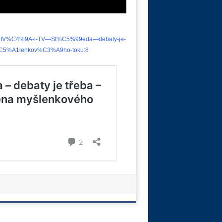
%BDIV%C4%9A-i-TV—St%C5%99eda—debaty-je-
5%A1lenkov%C3%A9ho-toku:8