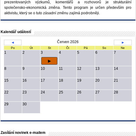
prezentovaných výzkumů, komentářů a rozhovorů je strukturální
společensko-ekonomická změna. Tento program je určen především pro
aktivistu, který se o tuto zásadní změnu zajímá podrobněji.
Kalendář událostí
Červen 2026
◄
►
Po
Út
St
Čt
Pá
So
Ne
1
2
3
4
5
6
7
8
9
10
11
12
13
14
15
16
17
18
19
20
21
22
23
24
25
26
27
28
29
30
Zasílání novinek e-mailem