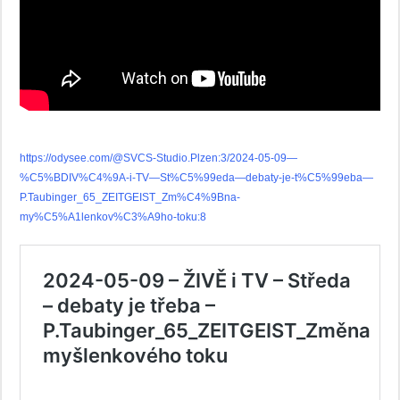
https://odysee.com/@SVCS-Studio.Plzen:3/2024-05-09—
%C5%BDIV%C4%9A-i-TV—St%C5%99eda—debaty-je-t%C5%99eba—
P.Taubinger_65_ZEITGEIST_Zm%C4%9Bna-
my%C5%A1lenkov%C3%A9ho-toku:8