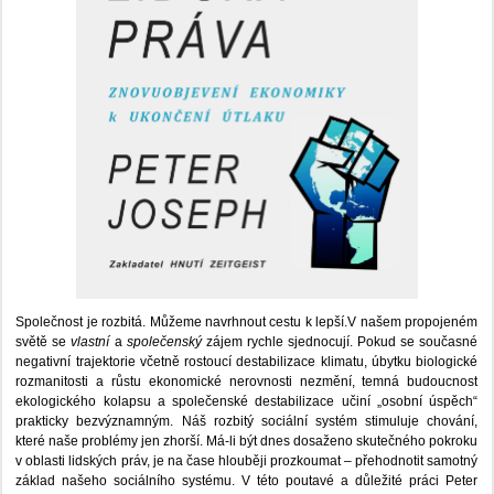
Společnost je rozbitá. Můžeme navrhnout cestu k lepší.V našem propojeném
světě se
vlastní
a
společenský
zájem rychle sjednocují. Pokud se současné
negativní trajektorie včetně rostoucí destabilizace klimatu, úbytku biologické
rozmanitosti a růstu ekonomické nerovnosti nezmění, temná budoucnost
ekologického kolapsu a společenské destabilizace učiní „osobní úspěch“
prakticky bezvýznamným. Náš rozbitý sociální systém stimuluje chování,
které naše problémy jen zhorší. Má-li být dnes dosaženo skutečného pokroku
v oblasti lidských práv, je na čase hlouběji prozkoumat – přehodnotit samotný
základ našeho sociálního systému. V této poutavé a důležité práci Peter