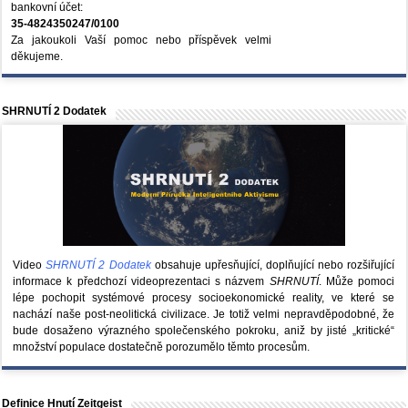
bankovní účet:
35-4824350247/0100
Za jakoukoli Vaší pomoc nebo příspěvek velmi
děkujeme.
SHRNUTÍ 2 Dodatek
Video
SHRNUTÍ 2 Dodatek
obsahuje upřesňující, doplňující nebo rozšiřující
informace k předchozí videoprezentaci s názvem
SHRNUTÍ
. Může pomoci
lépe pochopit systémové procesy socioekonomické reality, ve které se
nachází naše post-neolitická civilizace. Je totiž velmi nepravděpodobné, že
bude dosaženo výrazného společenského pokroku, aniž by jisté „kritické“
množství populace dostatečně porozumělo těmto procesům.
Definice Hnutí Zeitgeist