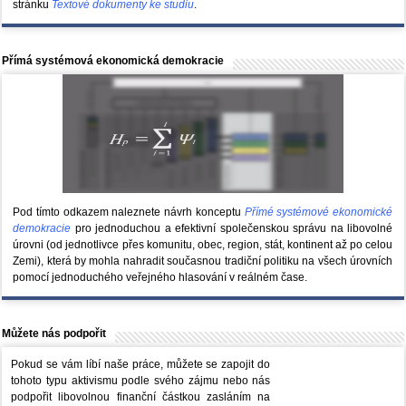
stránku
Textové dokumenty ke studiu
.
Přímá systémová ekonomická demokracie
Pod tímto odkazem naleznete návrh konceptu
Přímé systémové ekonomické
demokracie
pro jednoduchou a efektivní společenskou správu na libovolné
úrovni (od jednotlivce přes komunitu, obec, region, stát, kontinent až po celou
Zemi), která by mohla nahradit současnou tradiční politiku na všech úrovních
pomocí jednoduchého veřejného hlasování v reálném čase.
Můžete nás podpořit
Pokud se vám líbí naše práce, můžete se zapojit do
tohoto typu aktivismu podle svého zájmu nebo nás
podpořit libovolnou finanční částkou zasláním na