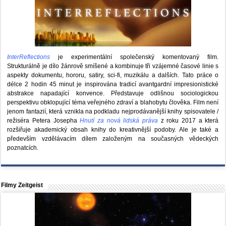
InterReflections
je experimentální společenský komentovaný film.
Strukturálně je dílo žánrově smíšené a kombinuje tři vzájemné časové linie s
aspekty dokumentu, hororu, satiry, sci-fi, muzikálu a dalších. Tato práce o
délce 2 hodin 45 minut je inspirována tradicí avantgardní impresionistické
abstrakce napadající konvence. Představuje odlišnou sociologickou
perspektivu obklopující téma veřejného zdraví a blahobytu člověka. Film není
jenom fantazií, která vznikla na podkladu nejprodávanější knihy spisovatele /
režiséra Petera Josepha
Hnutí za nová lidská práva
z roku 2017 a která
rozšiřuje akademický obsah knihy do kreativnější podoby. Ale je také a
především vzdělávacím dílem založeným na současných vědeckých
poznatcích.
Filmy Zeitgeist