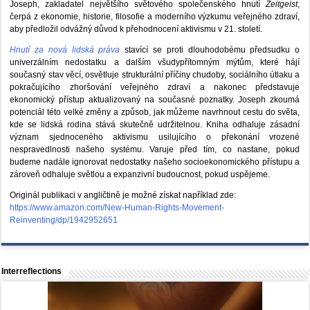
Joseph, zakladatel největšího světového společenského hnutí
Zeitgeist
,
čerpá z ekonomie, historie, filosofie a moderního výzkumu veřejného zdraví,
aby předložil odvážný důvod k přehodnocení aktivismu v 21. století.
Hnutí za nová lidská práva
stavící se proti dlouhodobému předsudku o
univerzálním nedostatku a dalším všudypřítomným mýtům, které hájí
současný stav věcí, osvětluje strukturální příčiny chudoby, sociálního útlaku a
pokračujícího zhoršování veřejného zdraví a nakonec představuje
ekonomický přístup aktualizovaný na současné poznatky. Joseph zkoumá
potenciál této velké změny a způsob, jak můžeme navrhnout cestu do světa,
kde se lidská rodina stává skutečně udržitelnou. Kniha odhaluje zásadní
význam sjednoceného aktivismu usilujícího o překonání vrozené
nespravedlnosti našeho systému. Varuje před tím, co nastane, pokud
budeme nadále ignorovat nedostatky našeho socioekonomického přístupu a
zároveň odhaluje světlou a expanzivní budoucnost, pokud uspějeme.
Originál publikaci v angličtině je možné získat například zde:
https://www.amazon.com/New-Human-Rights-Movement-
Reinventing/dp/1942952651
Interreflections