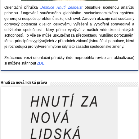
Orientační příručka
Definice Hnutí Zeitgeist
obsahuje ucelenou analýzu
principu fungování současného globálního socioekonomického systému
generující nespočet problémů sužujících svět. Zároveň ukazuje náš současný
obrovský potenciál k jejich celkovému vyřešení a vytvoření spravedlivé a
udržitelné společnosti, který přímo vyplývá z našich vědeckotechnických
schopností. To vše se může uskutečnit za předpokladu hlubšího porozumění
těmto principům vyplývajících z přírodních zákonů jistou části populace, která
je rozhodující pro vytvoření hybné síly této zásadní společenské změny.
Zkrácenou verzi orientační příručky (kde neproběhla revize ani aktualizace)
si můžete stáhnout
ZDE
.
Hnutí za nová lidská práva