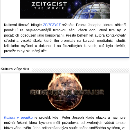
Kultovní filmová trilogie
ZEITGEIST
režiséra Petera Josepha, kterou někteří
považují za nejsledovanější filmovou sérii všech dob. První film byl v
počátcích odsouzen jako konspirační. Přesto během let autora kontaktovaly
střední a vysoké školy, které film promítaly na kurzech mediálních studií,
kritického myšlení a dokonce i na filozofických kurzech, což bylo skvělé,
protože to byl skutečný účel.
Kultura v úpadku
Kultura v úpadku
je projekt, kde Peter Joseph klade otázky a navrhuje
možná řešení, která bychom měli požadovat od zvolených vůdců tohoto
bláznivého světa. Jeho brilantní analýza současného směšného systému, ve