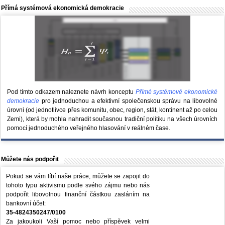
Přímá systémová ekonomická demokracie
Pod tímto odkazem naleznete návrh konceptu
Přímé systémové ekonomické
demokracie
pro jednoduchou a efektivní společenskou správu na libovolné
úrovni (od jednotlivce přes komunitu, obec, region, stát, kontinent až po celou
Zemi), která by mohla nahradit současnou tradiční politiku na všech úrovních
pomocí jednoduchého veřejného hlasování v reálném čase.
Můžete nás podpořit
Pokud se vám líbí naše práce, můžete se zapojit do
tohoto typu aktivismu podle svého zájmu nebo nás
podpořit libovolnou finanční částkou zasláním na
bankovní účet:
35-4824350247/0100
Za jakoukoli Vaší pomoc nebo příspěvek velmi