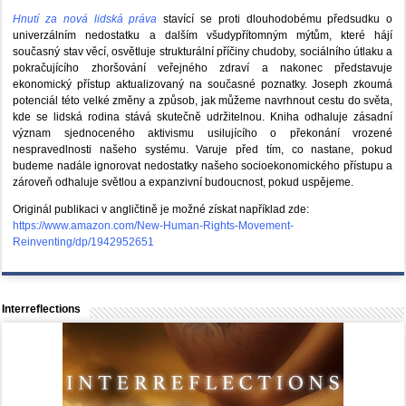
Hnutí za nová lidská práva
stavící se proti dlouhodobému předsudku o
univerzálním nedostatku a dalším všudypřítomným mýtům, které hájí
současný stav věcí, osvětluje strukturální příčiny chudoby, sociálního útlaku a
pokračujícího zhoršování veřejného zdraví a nakonec představuje
ekonomický přístup aktualizovaný na současné poznatky. Joseph zkoumá
potenciál této velké změny a způsob, jak můžeme navrhnout cestu do světa,
kde se lidská rodina stává skutečně udržitelnou. Kniha odhaluje zásadní
význam sjednoceného aktivismu usilujícího o překonání vrozené
nespravedlnosti našeho systému. Varuje před tím, co nastane, pokud
budeme nadále ignorovat nedostatky našeho socioekonomického přístupu a
zároveň odhaluje světlou a expanzivní budoucnost, pokud uspějeme.
Originál publikaci v angličtině je možné získat například zde:
https://www.amazon.com/New-Human-Rights-Movement-
Reinventing/dp/1942952651
Interreflections