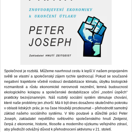
Společnost je rozbitá. Můžeme navrhnout cestu k lepší.V našem propojeném
světě se
vlastní
a
společenský
zájem rychle sjednocují. Pokud se současné
negativní trajektorie včetně rostoucí destabilizace klimatu, úbytku biologické
rozmanitosti a růstu ekonomické nerovnosti nezmění, temná budoucnost
ekologického kolapsu a společenské destabilizace učiní „osobní úspěch“
prakticky bezvýznamným. Náš rozbitý sociální systém stimuluje chování,
které naše problémy jen zhorší. Má-li být dnes dosaženo skutečného pokroku
v oblasti lidských práv, je na čase hlouběji prozkoumat – přehodnotit samotný
základ našeho sociálního systému. V této poutavé a důležité práci Peter
Joseph, zakladatel největšího světového společenského hnutí
Zeitgeist
,
čerpá z ekonomie, historie, filosofie a moderního výzkumu veřejného zdraví,
aby předložil odvážný důvod k přehodnocení aktivismu v 21. století.