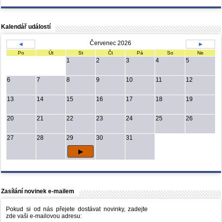
Kalendář událostí
Červenec 2026
◄
►
Po
Út
St
Čt
Pá
So
Ne
1
2
3
4
5
6
7
8
9
10
11
12
13
14
15
16
17
18
19
20
21
22
23
24
25
26
27
28
29
30
31
Zasílání novinek e-mailem
Pokud si od nás přejete dostávat novinky, zadejte
zde vaši e-mailovou adresu: