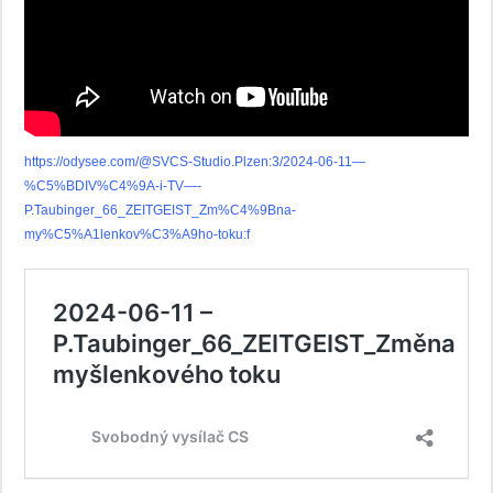
https://odysee.com/@SVCS-Studio.Plzen:3/2024-06-11—
%C5%BDIV%C4%9A-i-TV—-
P.Taubinger_66_ZEITGEIST_Zm%C4%9Bna-
my%C5%A1lenkov%C3%A9ho-toku:f