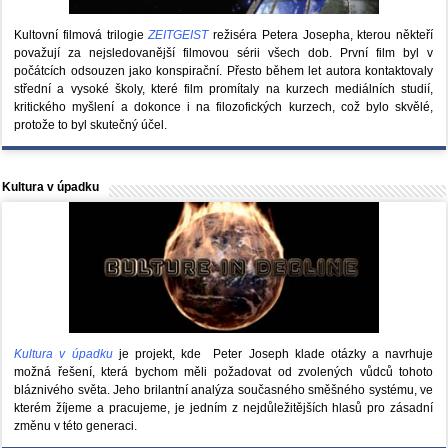
Kultovní filmová trilogie
ZEITGEIST
režiséra Petera Josepha, kterou někteří
považují za nejsledovanější filmovou sérii všech dob. První film byl v
počátcích odsouzen jako konspirační. Přesto během let autora kontaktovaly
střední a vysoké školy, které film promítaly na kurzech mediálních studií,
kritického myšlení a dokonce i na filozofických kurzech, což bylo skvělé,
protože to byl skutečný účel.
Kultura v úpadku
Kultura v úpadku
je projekt, kde Peter Joseph klade otázky a navrhuje
možná řešení, která bychom měli požadovat od zvolených vůdců tohoto
bláznivého světa. Jeho brilantní analýza současného směšného systému, ve
kterém žíjeme a pracujeme, je jedním z nejdůležitějších hlasů pro zásadní
změnu v této generaci.