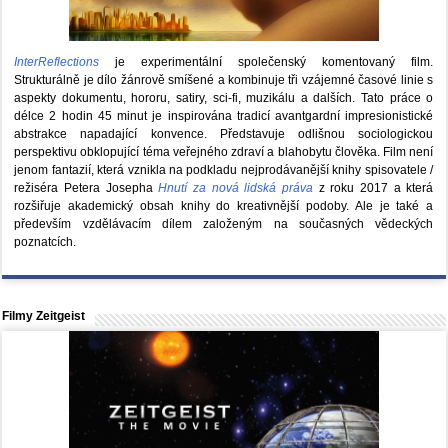
InterReflections
je experimentální společenský komentovaný film.
Strukturálně je dílo žánrově smíšené a kombinuje tři vzájemné časové linie s
aspekty dokumentu, hororu, satiry, sci-fi, muzikálu a dalších. Tato práce o
délce 2 hodin 45 minut je inspirována tradicí avantgardní impresionistické
abstrakce napadající konvence. Představuje odlišnou sociologickou
perspektivu obklopující téma veřejného zdraví a blahobytu člověka. Film není
jenom fantazií, která vznikla na podkladu nejprodávanější knihy spisovatele /
režiséra Petera Josepha
Hnutí za nová lidská práva
z roku 2017 a která
rozšiřuje akademický obsah knihy do kreativnější podoby. Ale je také a
především vzdělávacím dílem založeným na současných vědeckých
poznatcích.
Filmy Zeitgeist