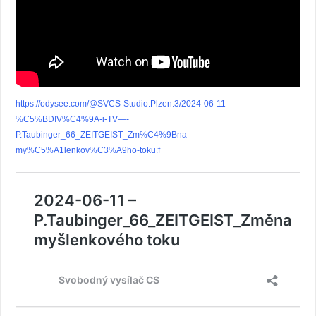
https://odysee.com/@SVCS-Studio.Plzen:3/2024-06-11—
%C5%BDIV%C4%9A-i-TV—-
P.Taubinger_66_ZEITGEIST_Zm%C4%9Bna-
my%C5%A1lenkov%C3%A9ho-toku:f