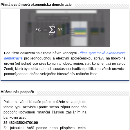
Přímá systémová ekonomická demokracie
Pod tímto odkazem naleznete návrh konceptu
Přímé systémové ekonomické
demokracie
pro jednoduchou a efektivní společenskou správu na libovolné
úrovni (od jednotlivce přes komunitu, obec, region, stát, kontinent až po celou
Zemi), která by mohla nahradit současnou tradiční politiku na všech úrovních
pomocí jednoduchého veřejného hlasování v reálném čase.
Můžete nás podpořit
Pokud se vám líbí naše práce, můžete se zapojit do
tohoto typu aktivismu podle svého zájmu nebo nás
podpořit libovolnou finanční částkou zasláním na
bankovní účet:
35-4824350247/0100
Za jakoukoli Vaší pomoc nebo příspěvek velmi