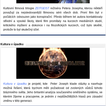
Kultovní filmová trilogie
ZEITGEIST
režiséra Petera Josepha, kterou někteří
považují za nejsledovanější filmovou sérii všech dob. První film byl v
počátcích odsouzen jako konspirační. Přesto během let autora kontaktovaly
střední a vysoké školy, které film promítaly na kurzech mediálních studií,
kritického myšlení a dokonce i na filozofických kurzech, což bylo skvělé,
protože to byl skutečný účel.
Kultura v úpadku
Kultura v úpadku
je projekt, kde Peter Joseph klade otázky a navrhuje
možná řešení, která bychom měli požadovat od zvolených vůdců tohoto
bláznivého světa. Jeho brilantní analýza současného směšného systému, ve
kterém žíjeme a pracujeme, je jedním z nejdůležitějších hlasů pro zásadní
změnu v této generaci.