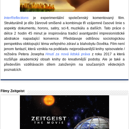
InterReflections
je experimentální společenský komentovaný film.
Strukturálně je dílo žánrově smíšené a kombinuje tři vzájemné časové linie s
aspekty dokumentu, hororu, satiry, sci-fi, muzikálu a dalších. Tato práce o
délce 2 hodin 45 minut je inspirována tradicí avantgardní impresionistické
abstrakce napadající konvence. Představuje odlišnou sociologickou
perspektivu obklopující téma veřejného zdraví a blahobytu člověka. Film není
jenom fantazií, která vznikla na podkladu nejprodávanější knihy spisovatele /
režiséra Petera Josepha
Hnutí za nová lidská práva
z roku 2017 a která
rozšiřuje akademický obsah knihy do kreativnější podoby. Ale je také a
především vzdělávacím dílem založeným na současných vědeckých
poznatcích.
Filmy Zeitgeist