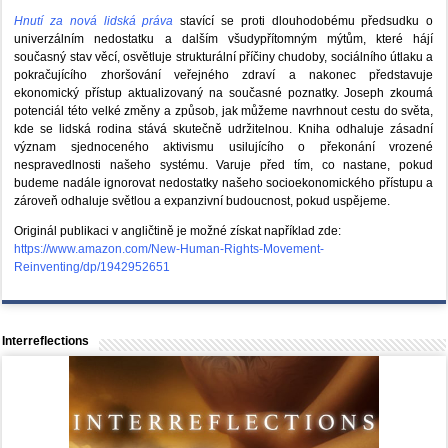
Hnutí za nová lidská práva
stavící se proti dlouhodobému předsudku o
univerzálním nedostatku a dalším všudypřítomným mýtům, které hájí
současný stav věcí, osvětluje strukturální příčiny chudoby, sociálního útlaku a
pokračujícího zhoršování veřejného zdraví a nakonec představuje
ekonomický přístup aktualizovaný na současné poznatky. Joseph zkoumá
potenciál této velké změny a způsob, jak můžeme navrhnout cestu do světa,
kde se lidská rodina stává skutečně udržitelnou. Kniha odhaluje zásadní
význam sjednoceného aktivismu usilujícího o překonání vrozené
nespravedlnosti našeho systému. Varuje před tím, co nastane, pokud
budeme nadále ignorovat nedostatky našeho socioekonomického přístupu a
zároveň odhaluje světlou a expanzivní budoucnost, pokud uspějeme.
Originál publikaci v angličtině je možné získat například zde:
https://www.amazon.com/New-Human-Rights-Movement-
Reinventing/dp/1942952651
Interreflections