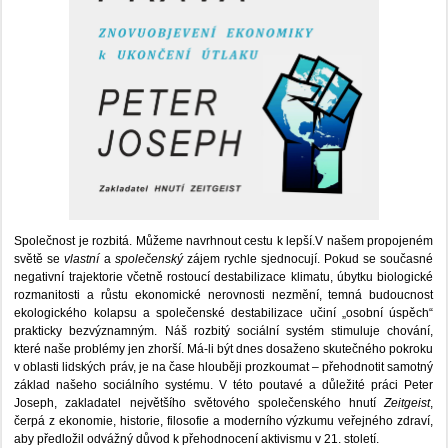
Společnost je rozbitá. Můžeme navrhnout cestu k lepší.V našem propojeném
světě se
vlastní
a
společenský
zájem rychle sjednocují. Pokud se současné
negativní trajektorie včetně rostoucí destabilizace klimatu, úbytku biologické
rozmanitosti a růstu ekonomické nerovnosti nezmění, temná budoucnost
ekologického kolapsu a společenské destabilizace učiní „osobní úspěch“
prakticky bezvýznamným. Náš rozbitý sociální systém stimuluje chování,
které naše problémy jen zhorší. Má-li být dnes dosaženo skutečného pokroku
v oblasti lidských práv, je na čase hlouběji prozkoumat – přehodnotit samotný
základ našeho sociálního systému. V této poutavé a důležité práci Peter
Joseph, zakladatel největšího světového společenského hnutí
Zeitgeist
,
čerpá z ekonomie, historie, filosofie a moderního výzkumu veřejného zdraví,
aby předložil odvážný důvod k přehodnocení aktivismu v 21. století.