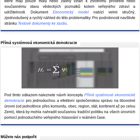
které mají pouze malý nebo žádný vztah k životnímu prostředí nebo
současnému stavu vědeckých poznatků kolem veřejného zdraví a
udržitelnosti. Dokument
Ekonomický model
nabízí velmi stručný,
zjednodušený a rychlý náhled do této problematiky. Pro podrobnosti navštivte
stránku
Textové dokumenty ke studiu
.
Přímá systémová ekonomická demokracie
Pod tímto odkazem naleznete návrh konceptu
Přímé systémové ekonomické
demokracie
pro jednoduchou a efektivní společenskou správu na libovolné
úrovni (od jednotlivce přes komunitu, obec, region, stát, kontinent až po celou
Zemi), která by mohla nahradit současnou tradiční politiku na všech úrovních
pomocí jednoduchého veřejného hlasování v reálném čase.
Můžete nás podpořit