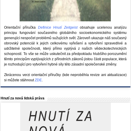
Orientační příručka
Definice Hnutí Zeitgeist
obsahuje ucelenou analýzu
principu fungování současného globálního socioekonomického systému
generující nespočet problémů sužujících svět. Zároveň ukazuje náš současný
obrovský potenciál k jejich celkovému vyřešení a vytvoření spravedlivé a
udržitelné společnosti, který přímo vyplývá z našich vědeckotechnických
schopností. To vše se může uskutečnit za předpokladu hlubšího porozumění
těmto principům vyplývajících z přírodních zákonů jistou části populace, která
je rozhodující pro vytvoření hybné síly této zásadní společenské změny.
Zkrácenou verzi orientační příručky (kde neproběhla revize ani aktualizace)
si můžete stáhnout
ZDE
.
Hnutí za nová lidská práva