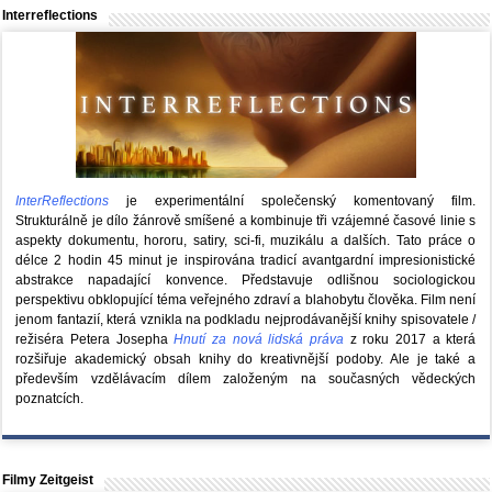
Interreflections
InterReflections
je experimentální společenský komentovaný film.
Strukturálně je dílo žánrově smíšené a kombinuje tři vzájemné časové linie s
aspekty dokumentu, hororu, satiry, sci-fi, muzikálu a dalších. Tato práce o
délce 2 hodin 45 minut je inspirována tradicí avantgardní impresionistické
abstrakce napadající konvence. Představuje odlišnou sociologickou
perspektivu obklopující téma veřejného zdraví a blahobytu člověka. Film není
jenom fantazií, která vznikla na podkladu nejprodávanější knihy spisovatele /
režiséra Petera Josepha
Hnutí za nová lidská práva
z roku 2017 a která
rozšiřuje akademický obsah knihy do kreativnější podoby. Ale je také a
především vzdělávacím dílem založeným na současných vědeckých
poznatcích.
Filmy Zeitgeist