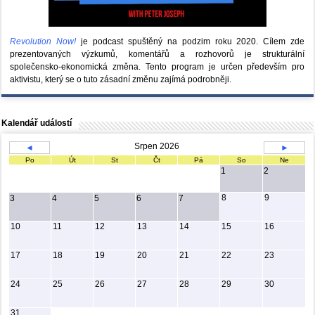
Revolution Now!
je podcast spuštěný na podzim roku 2020.
Cílem zde
prezentovaných výzkumů, komentářů a rozhovorů je strukturální
společensko-ekonomická změna. Tento program je určen především pro
aktivistu, který se o tuto zásadní změnu zajímá podrobněji.
Kalendář událostí
Srpen 2026
◄
►
Po
Út
St
Čt
Pá
So
Ne
1
2
8
9
3
4
5
6
7
10
11
12
13
14
15
16
17
18
19
20
21
22
23
24
25
26
27
28
29
30
31