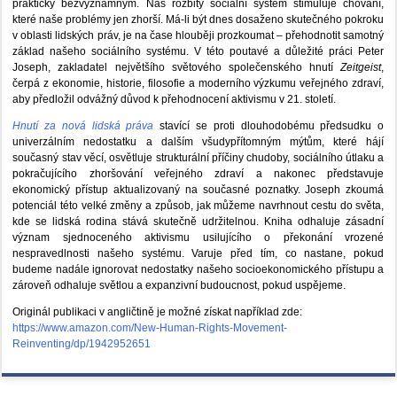
prakticky bezvýznamným. Náš rozbitý sociální systém stimuluje chování,
které naše problémy jen zhorší. Má-li být dnes dosaženo skutečného pokroku
v oblasti lidských práv, je na čase hlouběji prozkoumat – přehodnotit samotný
základ našeho sociálního systému. V této poutavé a důležité práci Peter
Joseph, zakladatel největšího světového společenského hnutí
Zeitgeist
,
čerpá z ekonomie, historie, filosofie a moderního výzkumu veřejného zdraví,
aby předložil odvážný důvod k přehodnocení aktivismu v 21. století.
Hnutí za nová lidská práva
stavící se proti dlouhodobému předsudku o
univerzálním nedostatku a dalším všudypřítomným mýtům, které hájí
současný stav věcí, osvětluje strukturální příčiny chudoby, sociálního útlaku a
pokračujícího zhoršování veřejného zdraví a nakonec představuje
ekonomický přístup aktualizovaný na současné poznatky. Joseph zkoumá
potenciál této velké změny a způsob, jak můžeme navrhnout cestu do světa,
kde se lidská rodina stává skutečně udržitelnou. Kniha odhaluje zásadní
význam sjednoceného aktivismu usilujícího o překonání vrozené
nespravedlnosti našeho systému. Varuje před tím, co nastane, pokud
budeme nadále ignorovat nedostatky našeho socioekonomického přístupu a
zároveň odhaluje světlou a expanzivní budoucnost, pokud uspějeme.
Originál publikaci v angličtině je možné získat například zde:
https://www.amazon.com/New-Human-Rights-Movement-
Reinventing/dp/1942952651