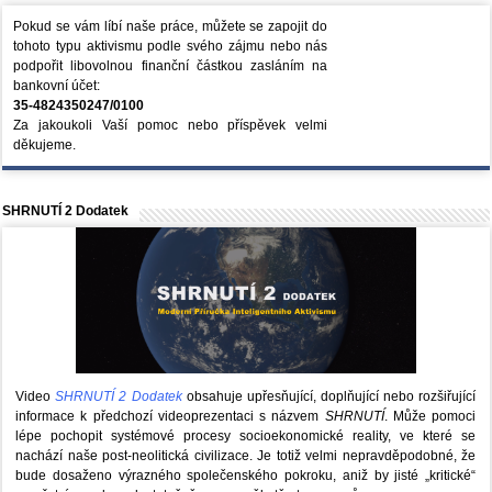
Pokud se vám líbí naše práce, můžete se zapojit do
tohoto typu aktivismu podle svého zájmu nebo nás
podpořit libovolnou finanční částkou zasláním na
bankovní účet:
35-4824350247/0100
Za jakoukoli Vaší pomoc nebo příspěvek velmi
děkujeme.
SHRNUTÍ 2 Dodatek
Video
SHRNUTÍ 2 Dodatek
obsahuje upřesňující, doplňující nebo rozšiřující
informace k předchozí videoprezentaci s názvem
SHRNUTÍ
. Může pomoci
lépe pochopit systémové procesy socioekonomické reality, ve které se
nachází naše post-neolitická civilizace. Je totiž velmi nepravděpodobné, že
bude dosaženo výrazného společenského pokroku, aniž by jisté „kritické“