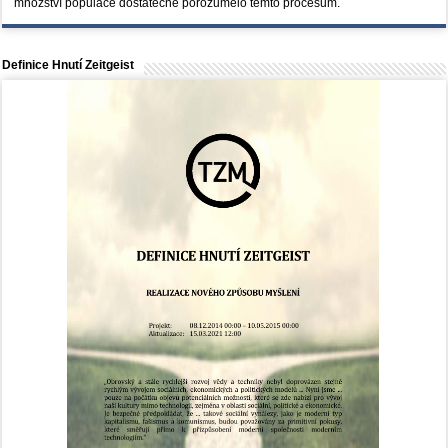
množství populace dostatečně porozumělo těmto procesům.
Definice Hnutí Zeitgeist