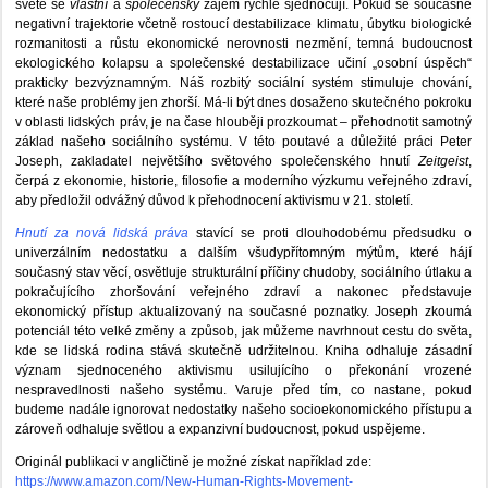
světě se
vlastní
a
společenský
zájem rychle sjednocují. Pokud se současné
negativní trajektorie včetně rostoucí destabilizace klimatu, úbytku biologické
rozmanitosti a růstu ekonomické nerovnosti nezmění, temná budoucnost
ekologického kolapsu a společenské destabilizace učiní „osobní úspěch“
prakticky bezvýznamným. Náš rozbitý sociální systém stimuluje chování,
které naše problémy jen zhorší. Má-li být dnes dosaženo skutečného pokroku
v oblasti lidských práv, je na čase hlouběji prozkoumat – přehodnotit samotný
základ našeho sociálního systému. V této poutavé a důležité práci Peter
Joseph, zakladatel největšího světového společenského hnutí
Zeitgeist
,
čerpá z ekonomie, historie, filosofie a moderního výzkumu veřejného zdraví,
aby předložil odvážný důvod k přehodnocení aktivismu v 21. století.
Hnutí za nová lidská práva
stavící se proti dlouhodobému předsudku o
univerzálním nedostatku a dalším všudypřítomným mýtům, které hájí
současný stav věcí, osvětluje strukturální příčiny chudoby, sociálního útlaku a
pokračujícího zhoršování veřejného zdraví a nakonec představuje
ekonomický přístup aktualizovaný na současné poznatky. Joseph zkoumá
potenciál této velké změny a způsob, jak můžeme navrhnout cestu do světa,
kde se lidská rodina stává skutečně udržitelnou. Kniha odhaluje zásadní
význam sjednoceného aktivismu usilujícího o překonání vrozené
nespravedlnosti našeho systému. Varuje před tím, co nastane, pokud
budeme nadále ignorovat nedostatky našeho socioekonomického přístupu a
zároveň odhaluje světlou a expanzivní budoucnost, pokud uspějeme.
Originál publikaci v angličtině je možné získat například zde:
https://www.amazon.com/New-Human-Rights-Movement-