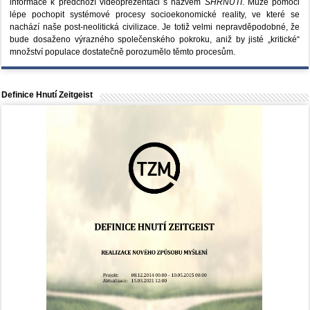
informace k předchozí videoprezentaci s názvem
SHRNUTÍ
. Může pomoci
lépe pochopit systémové procesy socioekonomické reality, ve které se
nachází naše post-neolitická civilizace. Je totiž velmi nepravděpodobné, že
bude dosaženo výrazného společenského pokroku, aniž by jisté „kritické“
množství populace dostatečně porozumělo těmto procesům.
Definice Hnutí Zeitgeist