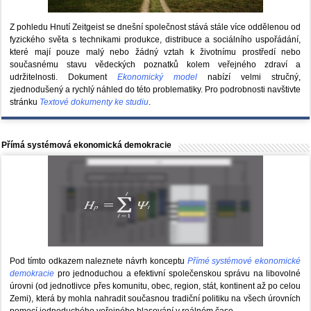
Z pohledu Hnutí Zeitgeist se dnešní společnost stává stále více oddělenou od
fyzického světa s technikami produkce, distribuce a sociálního uspořádání,
které mají pouze malý nebo žádný vztah k životnímu prostředí nebo
současnému stavu vědeckých poznatků kolem veřejného zdraví a
udržitelnosti. Dokument
Ekonomický model
nabízí velmi stručný,
zjednodušený a rychlý náhled do této problematiky. Pro podrobnosti navštivte
stránku
Textové dokumenty ke studiu
.
Přímá systémová ekonomická demokracie
Pod tímto odkazem naleznete návrh konceptu
Přímé systémové ekonomické
demokracie
pro jednoduchou a efektivní společenskou správu na libovolné
úrovni (od jednotlivce přes komunitu, obec, region, stát, kontinent až po celou
Zemi), která by mohla nahradit současnou tradiční politiku na všech úrovních
pomocí jednoduchého veřejného hlasování v reálném čase.