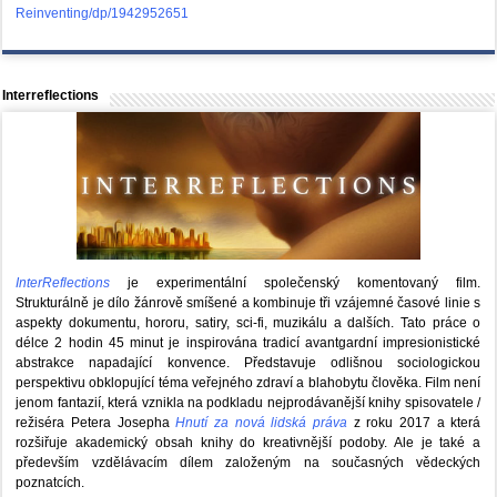
Reinventing/dp/1942952651
Interreflections
InterReflections
je experimentální společenský komentovaný film.
Strukturálně je dílo žánrově smíšené a kombinuje tři vzájemné časové linie s
aspekty dokumentu, hororu, satiry, sci-fi, muzikálu a dalších. Tato práce o
délce 2 hodin 45 minut je inspirována tradicí avantgardní impresionistické
abstrakce napadající konvence. Představuje odlišnou sociologickou
perspektivu obklopující téma veřejného zdraví a blahobytu člověka. Film není
jenom fantazií, která vznikla na podkladu nejprodávanější knihy spisovatele /
režiséra Petera Josepha
Hnutí za nová lidská práva
z roku 2017 a která
rozšiřuje akademický obsah knihy do kreativnější podoby. Ale je také a
především vzdělávacím dílem založeným na současných vědeckých
poznatcích.