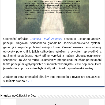
Orientační příručka
Definice Hnutí Zeitgeist
obsahuje ucelenou analýzu
principu fungování současného globálního socioekonomického systému
generující nespočet problémů sužujících svět. Zároveň ukazuje náš současný
obrovský potenciál k jejich celkovému vyřešení a vytvoření spravedlivé a
udržitelné společnosti, který přímo vyplývá z našich vědeckotechnických
schopností. To vše se může uskutečnit za předpokladu hlubšího porozumění
těmto principům vyplývajících z přírodních zákonů jistou části populace, která
je rozhodující pro vytvoření hybné síly této zásadní společenské změny.
Zkrácenou verzi orientační příručky (kde neproběhla revize ani aktualizace)
si můžete stáhnout
ZDE
.
Hnutí za nová lidská práva