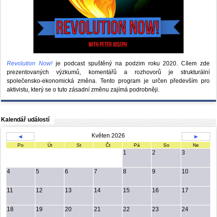
Revolution Now!
je podcast spuštěný na podzim roku 2020.
Cílem zde
prezentovaných výzkumů, komentářů a rozhovorů je strukturální
společensko-ekonomická změna. Tento program je určen především pro
aktivistu, který se o tuto zásadní změnu zajímá podrobněji.
Kalendář událostí
Květen 2026
◄
►
Po
Út
St
Čt
Pá
So
Ne
1
2
3
4
5
6
7
8
9
10
11
12
13
14
15
16
17
18
19
20
21
22
23
24