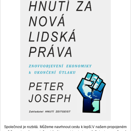
Společnost je rozbitá. Můžeme navrhnout cestu k lepší.V našem propojeném