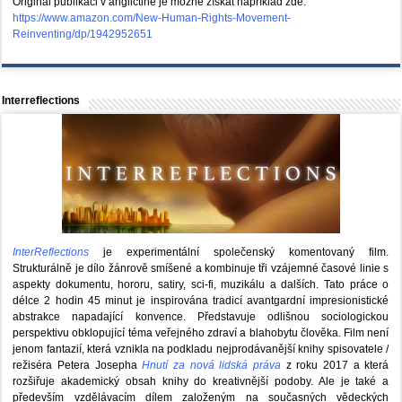
Originál publikaci v angličtině je možné získat například zde:
https://www.amazon.com/New-Human-Rights-Movement-
Reinventing/dp/1942952651
Interreflections
InterReflections
je experimentální společenský komentovaný film.
Strukturálně je dílo žánrově smíšené a kombinuje tři vzájemné časové linie s
aspekty dokumentu, hororu, satiry, sci-fi, muzikálu a dalších. Tato práce o
délce 2 hodin 45 minut je inspirována tradicí avantgardní impresionistické
abstrakce napadající konvence. Představuje odlišnou sociologickou
perspektivu obklopující téma veřejného zdraví a blahobytu člověka. Film není
jenom fantazií, která vznikla na podkladu nejprodávanější knihy spisovatele /
režiséra Petera Josepha
Hnutí za nová lidská práva
z roku 2017 a která
rozšiřuje akademický obsah knihy do kreativnější podoby. Ale je také a
především vzdělávacím dílem založeným na současných vědeckých