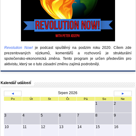
Revolution Now!
je podcast spuštěný na podzim roku 2020.
Cílem zde
prezentovaných výzkumů, komentářů a rozhovorů je strukturální
společensko-ekonomická změna. Tento program je určen především pro
aktivistu, který se o tuto zásadní změnu zajímá podrobněji.
Kalendář událostí
Srpen 2026
◄
►
Po
Út
St
Čt
Pá
So
Ne
1
2
3
4
5
6
7
8
9
10
11
12
13
14
15
16