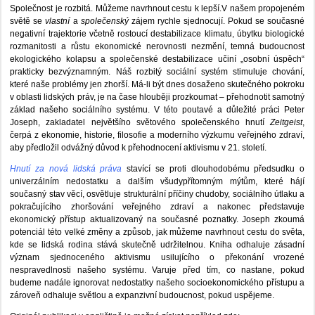
Společnost je rozbitá. Můžeme navrhnout cestu k lepší.V našem propojeném
světě se
vlastní
a
společenský
zájem rychle sjednocují. Pokud se současné
negativní trajektorie včetně rostoucí destabilizace klimatu, úbytku biologické
rozmanitosti a růstu ekonomické nerovnosti nezmění, temná budoucnost
ekologického kolapsu a společenské destabilizace učiní „osobní úspěch“
prakticky bezvýznamným. Náš rozbitý sociální systém stimuluje chování,
které naše problémy jen zhorší. Má-li být dnes dosaženo skutečného pokroku
v oblasti lidských práv, je na čase hlouběji prozkoumat – přehodnotit samotný
základ našeho sociálního systému. V této poutavé a důležité práci Peter
Joseph, zakladatel největšího světového společenského hnutí
Zeitgeist
,
čerpá z ekonomie, historie, filosofie a moderního výzkumu veřejného zdraví,
aby předložil odvážný důvod k přehodnocení aktivismu v 21. století.
Hnutí za nová lidská práva
stavící se proti dlouhodobému předsudku o
univerzálním nedostatku a dalším všudypřítomným mýtům, které hájí
současný stav věcí, osvětluje strukturální příčiny chudoby, sociálního útlaku a
pokračujícího zhoršování veřejného zdraví a nakonec představuje
ekonomický přístup aktualizovaný na současné poznatky. Joseph zkoumá
potenciál této velké změny a způsob, jak můžeme navrhnout cestu do světa,
kde se lidská rodina stává skutečně udržitelnou. Kniha odhaluje zásadní
význam sjednoceného aktivismu usilujícího o překonání vrozené
nespravedlnosti našeho systému. Varuje před tím, co nastane, pokud
budeme nadále ignorovat nedostatky našeho socioekonomického přístupu a
zároveň odhaluje světlou a expanzivní budoucnost, pokud uspějeme.