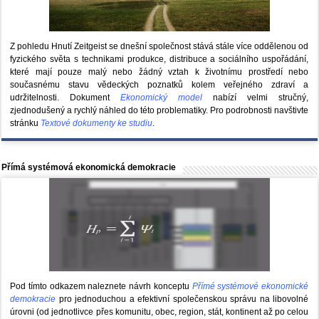
Z pohledu Hnutí Zeitgeist se dnešní společnost stává stále více oddělenou od
fyzického světa s technikami produkce, distribuce a sociálního uspořádání,
které mají pouze malý nebo žádný vztah k životnímu prostředí nebo
současnému stavu vědeckých poznatků kolem veřejného zdraví a
udržitelnosti. Dokument
Ekonomický model
nabízí velmi stručný,
zjednodušený a rychlý náhled do této problematiky. Pro podrobnosti navštivte
stránku
Textové dokumenty ke studiu
.
Přímá systémová ekonomická demokracie
Pod tímto odkazem naleznete návrh konceptu
Přímé systémové ekonomické
demokracie
pro jednoduchou a efektivní společenskou správu na libovolné
úrovni (od jednotlivce přes komunitu, obec, region, stát, kontinent až po celou