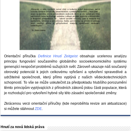
Orientační příručka
Definice Hnutí Zeitgeist
obsahuje ucelenou analýzu
principu fungování současného globálního socioekonomického systému
generující nespočet problémů sužujících svět. Zároveň ukazuje náš současný
obrovský potenciál k jejich celkovému vyřešení a vytvoření spravedlivé a
udržitelné společnosti, který přímo vyplývá z našich vědeckotechnických
schopností. To vše se může uskutečnit za předpokladu hlubšího porozumění
těmto principům vyplývajících z přírodních zákonů jistou části populace, která
je rozhodující pro vytvoření hybné síly této zásadní společenské změny.
Zkrácenou verzi orientační příručky (kde neproběhla revize ani aktualizace)
si můžete stáhnout
ZDE
.
Hnutí za nová lidská práva