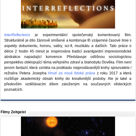
InterReflections
je experimentální společenský komentovaný film.
Strukturálně je dílo žánrově smíšené a kombinuje tři vzájemné časové linie s
aspekty dokumentu, hororu, satiry, sci-fi, muzikálu a dalších. Tato práce o
délce 2 hodin 45 minut je inspirována tradicí avantgardní impresionistické
abstrakce napadající konvence. Představuje odlišnou sociologickou
perspektivu obklopující téma veřejného zdraví a blahobytu člověka. Film není
jenom fantazií, která vznikla na podkladu nejprodávanější knihy spisovatele /
režiséra Petera Josepha
Hnutí za nová lidská práva
z roku 2017 a která
rozšiřuje akademický obsah knihy do kreativnější podoby. Ale je také a
především vzdělávacím dílem založeným na současných vědeckých
poznatcích.
Filmy Zeitgeist