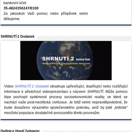
bankovní účet:
35-4824350247/0100
Za jakoukoli Vaší pomoc nebo příspěvek velmi
děkujeme.
SHRNUTÍ 2 Dodatek
Video
SHRNUTÍ 2 Dodatek
obsahuje upřesňující, doplňující nebo rozšiřující
informace k předchozí videoprezentaci s názvem
SHRNUTÍ
. Může pomoci
lépe pochopit systémové procesy socioekonomické reality, ve které se
nachází naše post-neolitická civilizace. Je totiž velmi nepravděpodobné, že
bude dosaženo výrazného společenského pokroku, aniž by jisté „kritické“
množství populace dostatečně porozumělo těmto procesům.
Definice Hnutí Zeitgeist