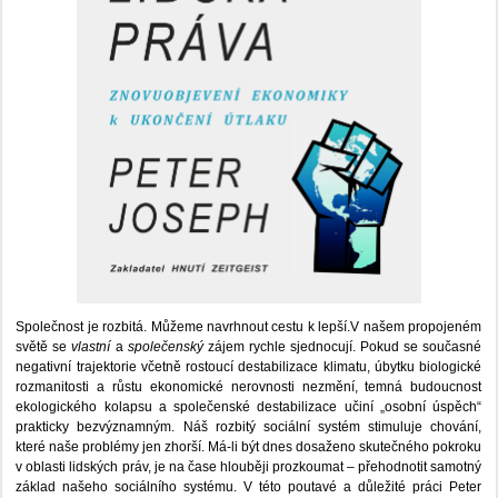
Společnost je rozbitá. Můžeme navrhnout cestu k lepší.V našem propojeném
světě se
vlastní
a
společenský
zájem rychle sjednocují. Pokud se současné
negativní trajektorie včetně rostoucí destabilizace klimatu, úbytku biologické
rozmanitosti a růstu ekonomické nerovnosti nezmění, temná budoucnost
ekologického kolapsu a společenské destabilizace učiní „osobní úspěch“
prakticky bezvýznamným. Náš rozbitý sociální systém stimuluje chování,
které naše problémy jen zhorší. Má-li být dnes dosaženo skutečného pokroku
v oblasti lidských práv, je na čase hlouběji prozkoumat – přehodnotit samotný
základ našeho sociálního systému. V této poutavé a důležité práci Peter