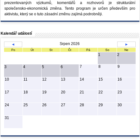
prezentovaných výzkumů, komentářů a rozhovorů je strukturální
společensko-ekonomická změna. Tento program je určen především pro
aktivistu, který se o tuto zásadní změnu zajímá podrobněji.
Kalendář událostí
Srpen 2026
◄
►
Po
Út
St
Čt
Pá
So
Ne
1
2
7
8
9
3
4
5
6
10
11
12
13
14
15
16
17
18
19
20
21
22
23
24
25
26
27
28
29
30
31