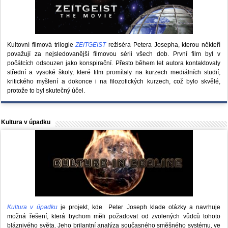
Kultovní filmová trilogie
ZEITGEIST
režiséra Petera Josepha, kterou někteří
považují za nejsledovanější filmovou sérii všech dob. První film byl v
počátcích odsouzen jako konspirační. Přesto během let autora kontaktovaly
střední a vysoké školy, které film promítaly na kurzech mediálních studií,
kritického myšlení a dokonce i na filozofických kurzech, což bylo skvělé,
protože to byl skutečný účel.
Kultura v úpadku
Kultura v úpadku
je projekt, kde Peter Joseph klade otázky a navrhuje
možná řešení, která bychom měli požadovat od zvolených vůdců tohoto
bláznivého světa. Jeho brilantní analýza současného směšného systému, ve