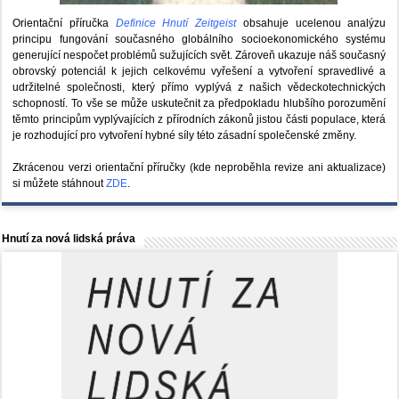
Orientační příručka
Definice Hnutí Zeitgeist
obsahuje ucelenou analýzu
principu fungování současného globálního socioekonomického systému
generující nespočet problémů sužujících svět. Zároveň ukazuje náš současný
obrovský potenciál k jejich celkovému vyřešení a vytvoření spravedlivé a
udržitelné společnosti, který přímo vyplývá z našich vědeckotechnických
schopností. To vše se může uskutečnit za předpokladu hlubšího porozumění
těmto principům vyplývajících z přírodních zákonů jistou části populace, která
je rozhodující pro vytvoření hybné síly této zásadní společenské změny.
Zkrácenou verzi orientační příručky (kde neproběhla revize ani aktualizace)
si můžete stáhnout
ZDE
.
Hnutí za nová lidská práva