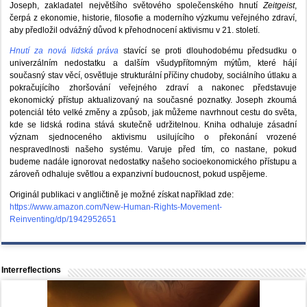
Joseph, zakladatel největšího světového společenského hnutí
Zeitgeist
,
čerpá z ekonomie, historie, filosofie a moderního výzkumu veřejného zdraví,
aby předložil odvážný důvod k přehodnocení aktivismu v 21. století.
Hnutí za nová lidská práva
stavící se proti dlouhodobému předsudku o
univerzálním nedostatku a dalším všudypřítomným mýtům, které hájí
současný stav věcí, osvětluje strukturální příčiny chudoby, sociálního útlaku a
pokračujícího zhoršování veřejného zdraví a nakonec představuje
ekonomický přístup aktualizovaný na současné poznatky. Joseph zkoumá
potenciál této velké změny a způsob, jak můžeme navrhnout cestu do světa,
kde se lidská rodina stává skutečně udržitelnou. Kniha odhaluje zásadní
význam sjednoceného aktivismu usilujícího o překonání vrozené
nespravedlnosti našeho systému. Varuje před tím, co nastane, pokud
budeme nadále ignorovat nedostatky našeho socioekonomického přístupu a
zároveň odhaluje světlou a expanzivní budoucnost, pokud uspějeme.
Originál publikaci v angličtině je možné získat například zde:
https://www.amazon.com/New-Human-Rights-Movement-
Reinventing/dp/1942952651
Interreflections