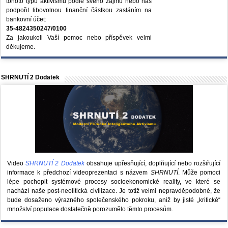
tohoto typu aktivismu podle svého zájmu nebo nás
podpořit libovolnou finanční částkou zasláním na
bankovní účet:
35-4824350247/0100
Za jakoukoli Vaší pomoc nebo příspěvek velmi
děkujeme.
SHRNUTÍ 2 Dodatek
Video
SHRNUTÍ 2 Dodatek
obsahuje upřesňující, doplňující nebo rozšiřující
informace k předchozí videoprezentaci s názvem
SHRNUTÍ
. Může pomoci
lépe pochopit systémové procesy socioekonomické reality, ve které se
nachází naše post-neolitická civilizace. Je totiž velmi nepravděpodobné, že
bude dosaženo výrazného společenského pokroku, aniž by jisté „kritické“
množství populace dostatečně porozumělo těmto procesům.