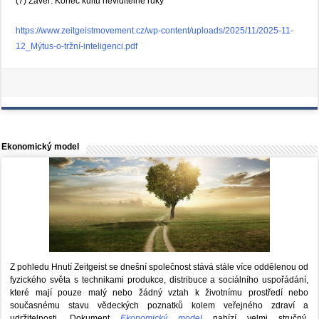
(7) Závěr: Konec kultu neviditelné ruky
https://www.zeitgeistmovement.cz/wp-content/uploads/2025/11/2025-11-
12_Mýtus-o-tržní-inteligenci.pdf
Ekonomický model
Z pohledu Hnutí Zeitgeist se dnešní společnost stává stále více oddělenou od
fyzického světa s technikami produkce, distribuce a sociálního uspořádání,
které mají pouze malý nebo žádný vztah k životnímu prostředí nebo
současnému stavu vědeckých poznatků kolem veřejného zdraví a
udržitelnosti. Dokument
Ekonomický model
nabízí velmi stručný,