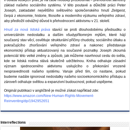
základ našeho sociálního systému. V této poutavé a důležité práci Peter
Joseph, zakladatel největšího světového společenského hnutí
Zeitgeist
,
čerpá z ekonomie, historie, filosofie a moderního výzkumu veřejného zdraví,
aby předložil odvážný důvod k přehodnocení aktivismu v 21. století.
Hnutí za nová lidská práva
stavící se proti dlouhodobému předsudku o
univerzálním nedostatku a dalším všudypřítomným mýtům, které hájí
současný stav věcí, osvětluje strukturální příčiny chudoby, sociálního útlaku a
pokračujícího zhoršování veřejného zdraví a nakonec představuje
ekonomický přístup aktualizovaný na současné poznatky. Joseph zkoumá
potenciál této velké změny a způsob, jak můžeme navrhnout cestu do světa,
kde se lidská rodina stává skutečně udržitelnou. Kniha odhaluje zásadní
význam sjednoceného aktivismu usilujícího o překonání vrozené
nespravedlnosti našeho systému. Varuje před tím, co nastane, pokud
budeme nadále ignorovat nedostatky našeho socioekonomického přístupu a
zároveň odhaluje světlou a expanzivní budoucnost, pokud uspějeme.
Originál publikaci v angličtině je možné získat například zde:
https://www.amazon.com/New-Human-Rights-Movement-
Reinventing/dp/1942952651
Interreflections