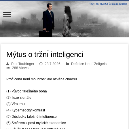
Mýtus o tržnı́ inteligenci
Petr Taubinger
23.7.2026
Definice Hnutí Zeitgeist
288 Views
Proč cena není moudrost, ale ozvěna chaosu.
(1) Původ falešného boha
(2) Iluze signálu
(3) Víra trhu
(4) Kybernetický kontrast
(5) Důsledky falešné inteligence
(6) Směrem k post-mytické ekonomice