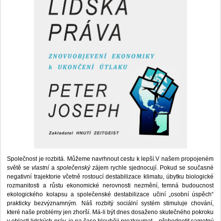
Společnost je rozbitá. Můžeme navrhnout cestu k lepší.V našem propojeném
světě se
vlastní
a
společenský
zájem rychle sjednocují. Pokud se současné
negativní trajektorie včetně rostoucí destabilizace klimatu, úbytku biologické
rozmanitosti a růstu ekonomické nerovnosti nezmění, temná budoucnost
ekologického kolapsu a společenské destabilizace učiní „osobní úspěch“
prakticky bezvýznamným. Náš rozbitý sociální systém stimuluje chování,
které naše problémy jen zhorší. Má-li být dnes dosaženo skutečného pokroku
v oblasti lidských práv, je na čase hlouběji prozkoumat – přehodnotit samotný