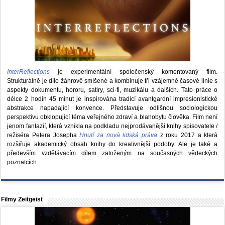
InterReflections
je experimentální společenský komentovaný film.
Strukturálně je dílo žánrově smíšené a kombinuje tři vzájemné časové linie s
aspekty dokumentu, hororu, satiry, sci-fi, muzikálu a dalších. Tato práce o
délce 2 hodin 45 minut je inspirována tradicí avantgardní impresionistické
abstrakce napadající konvence. Představuje odlišnou sociologickou
perspektivu obklopující téma veřejného zdraví a blahobytu člověka. Film není
jenom fantazií, která vznikla na podkladu nejprodávanější knihy spisovatele /
režiséra Petera Josepha
Hnutí za nová lidská práva
z roku 2017 a která
rozšiřuje akademický obsah knihy do kreativnější podoby. Ale je také a
především vzdělávacím dílem založeným na současných vědeckých
poznatcích.
Filmy Zeitgeist