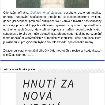
Orientační příručka
Definice Hnutí Zeitgeist
obsahuje ucelenou analýzu
principu fungování současného globálního socioekonomického systému
generující nespočet problémů sužujících svět. Zároveň ukazuje náš současný
obrovský potenciál k jejich celkovému vyřešení a vytvoření spravedlivé a
udržitelné společnosti, který přímo vyplývá z našich vědeckotechnických
schopností. To vše se může uskutečnit za předpokladu hlubšího porozumění
těmto principům vyplývajících z přírodních zákonů jistou části populace, která
je rozhodující pro vytvoření hybné síly této zásadní společenské změny.
Zkrácenou verzi orientační příručky (kde neproběhla revize ani aktualizace)
si můžete stáhnout
ZDE
.
Hnutí za nová lidská práva