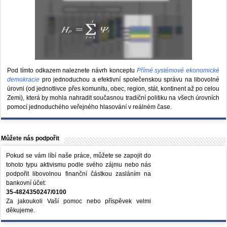
Pod tímto odkazem naleznete návrh konceptu
Přímé systémové ekonomické
demokracie
pro jednoduchou a efektivní společenskou správu na libovolné
úrovni (od jednotlivce přes komunitu, obec, region, stát, kontinent až po celou
Zemi), která by mohla nahradit současnou tradiční politiku na všech úrovních
pomocí jednoduchého veřejného hlasování v reálném čase.
Můžete nás podpořit
Pokud se vám líbí naše práce, můžete se zapojit do
tohoto typu aktivismu podle svého zájmu nebo nás
podpořit libovolnou finanční částkou zasláním na
bankovní účet:
35-4824350247/0100
Za jakoukoli Vaší pomoc nebo příspěvek velmi
děkujeme.