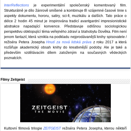
InterReflections
je experimentální společenský komentovaný film.
Strukturálně je dílo žánrově smíšené a kombinuje tři vzájemné časové linie s
aspekty dokumentu, hororu, satiry, sci-fi, muzikálu a dalších. Tato práce o
délce 2 hodin 45 minut je inspirována tradicí avantgardní impresionistické
abstrakce napadající konvence. Představuje odlišnou sociologickou
perspektivu obklopující téma veřejného zdraví a blahobytu člověka. Film není
jenom fantazií, která vznikla na podkladu nejprodávanější knihy spisovatele /
režiséra Petera Josepha
Hnutí za nová lidská práva
z roku 2017 a která
rozšiřuje akademický obsah knihy do kreativnější podoby. Ale je také a
především vzdělávacím dílem založeným na současných vědeckých
poznatcích.
Filmy Zeitgeist
Kultovní filmová trilogie
ZEITGEIST
režiséra Petera Josepha, kterou někteří