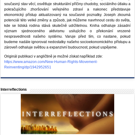
současný stav věcí, osvětluje strukturální příčiny chudoby, sociálního útlaku a
pokračujícího zhoršování veřejného zdraví a nakonec představuje
ekonomický přístup aktualizovaný na současné poznatky. Joseph zkoumá
potenciál této velké změny a způsob, jak můžeme navrhnout cestu do světa,
kde se lidská rodina stává skutečně udržitelnou. Kniha odhaluje zásadní
význam sjednoceného aktivismu usilujícího o překonání vrozené
nespravedlnosti našeho systému. Varuje před tím, co nastane, pokud
budeme nadále ignorovat nedostatky našeho socioekonomického přístupu a
zároveň odhaluje světlou a expanzivní budoucnost, pokud uspějeme.
Originál publikaci v angličtině je možné získat například zde:
https://www.amazon.com/New-Human-Rights-Movement-
Reinventing/dp/1942952651
Interreflections