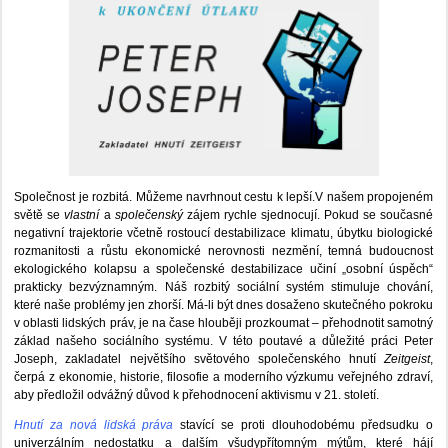
Společnost je rozbitá. Můžeme navrhnout cestu k lepší.V našem propojeném
světě se
vlastní
a
společenský
zájem rychle sjednocují. Pokud se současné
negativní trajektorie včetně rostoucí destabilizace klimatu, úbytku biologické
rozmanitosti a růstu ekonomické nerovnosti nezmění, temná budoucnost
ekologického kolapsu a společenské destabilizace učiní „osobní úspěch“
prakticky bezvýznamným. Náš rozbitý sociální systém stimuluje chování,
které naše problémy jen zhorší. Má-li být dnes dosaženo skutečného pokroku
v oblasti lidských práv, je na čase hlouběji prozkoumat – přehodnotit samotný
základ našeho sociálního systému. V této poutavé a důležité práci Peter
Joseph, zakladatel největšího světového společenského hnutí
Zeitgeist
,
čerpá z ekonomie, historie, filosofie a moderního výzkumu veřejného zdraví,
aby předložil odvážný důvod k přehodnocení aktivismu v 21. století.
Hnutí za nová lidská práva
stavící se proti dlouhodobému předsudku o
univerzálním nedostatku a dalším všudypřítomným mýtům, které hájí