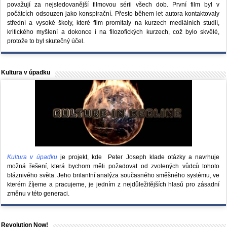
považují za nejsledovanější filmovou sérii všech dob. První film byl v
počátcích odsouzen jako konspirační. Přesto během let autora kontaktovaly
střední a vysoké školy, které film promítaly na kurzech mediálních studií,
kritického myšlení a dokonce i na filozofických kurzech, což bylo skvělé,
protože to byl skutečný účel.
Kultura v úpadku
Kultura v úpadku
je projekt, kde Peter Joseph klade otázky a navrhuje
možná řešení, která bychom měli požadovat od zvolených vůdců tohoto
bláznivého světa. Jeho brilantní analýza současného směšného systému, ve
kterém žíjeme a pracujeme, je jedním z nejdůležitějších hlasů pro zásadní
změnu v této generaci.
Revolution Now!