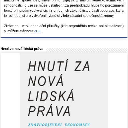
udržitelné společnosti, který přímo vyplývá z našich vědeckotechnických
schopností. To vše se může uskutečnit za předpokladu hlubšího porozumění
těmto principům vyplývajících z přírodních zákonů jistou části populace, která
je rozhodující pro vytvoření hybné síly této zásadní společenské změny.
Zkrácenou verzi orientační příručky (kde neproběhla revize ani aktualizace)
si můžete stáhnout
ZDE
.
Hnutí za nová lidská práva