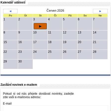
Kalendář událostí
Červen 2026
◄
►
Po
Út
St
Čt
Pá
So
Ne
1
2
3
4
5
6
7
8
9
10
11
12
13
14
15
16
17
18
19
20
21
22
23
24
25
26
27
28
29
30
Zasílání novinek e-mailem
Pokud si od nás přejete dostávat novinky, zadejte
zde vaši e-mailovou adresu:
E-mail