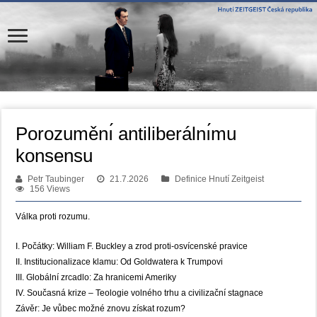
Porozuměnı́ antiliberálnı́mu
konsensu
Petr Taubinger
21.7.2026
Definice Hnutí Zeitgeist
156 Views
Válka proti rozumu.
I. Počátky: William F. Buckley a zrod proti-osvícenské pravice
II. Institucionalizace klamu: Od Goldwatera k Trumpovi
III. Globální zrcadlo: Za hranicemi Ameriky
IV. Současná krize – Teologie volného trhu a civilizační stagnace
Závěr: Je vůbec možné znovu získat rozum?