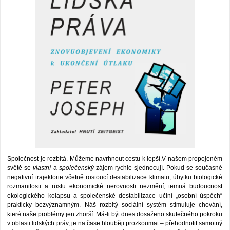
Společnost je rozbitá. Můžeme navrhnout cestu k lepší.V našem propojeném
světě se
vlastní
a
společenský
zájem rychle sjednocují. Pokud se současné
negativní trajektorie včetně rostoucí destabilizace klimatu, úbytku biologické
rozmanitosti a růstu ekonomické nerovnosti nezmění, temná budoucnost
ekologického kolapsu a společenské destabilizace učiní „osobní úspěch“
prakticky bezvýznamným. Náš rozbitý sociální systém stimuluje chování,
které naše problémy jen zhorší. Má-li být dnes dosaženo skutečného pokroku
v oblasti lidských práv, je na čase hlouběji prozkoumat – přehodnotit samotný