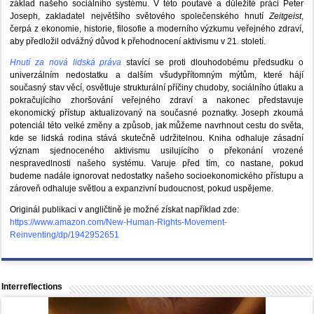
základ našeho sociálního systému. V této poutavé a důležité práci Peter
Joseph, zakladatel největšího světového společenského hnutí
Zeitgeist
,
čerpá z ekonomie, historie, filosofie a moderního výzkumu veřejného zdraví,
aby předložil odvážný důvod k přehodnocení aktivismu v 21. století.
Hnutí za nová lidská práva
stavící se proti dlouhodobému předsudku o
univerzálním nedostatku a dalším všudypřítomným mýtům, které hájí
současný stav věcí, osvětluje strukturální příčiny chudoby, sociálního útlaku a
pokračujícího zhoršování veřejného zdraví a nakonec představuje
ekonomický přístup aktualizovaný na současné poznatky. Joseph zkoumá
potenciál této velké změny a způsob, jak můžeme navrhnout cestu do světa,
kde se lidská rodina stává skutečně udržitelnou. Kniha odhaluje zásadní
význam sjednoceného aktivismu usilujícího o překonání vrozené
nespravedlnosti našeho systému. Varuje před tím, co nastane, pokud
budeme nadále ignorovat nedostatky našeho socioekonomického přístupu a
zároveň odhaluje světlou a expanzivní budoucnost, pokud uspějeme.
Originál publikaci v angličtině je možné získat například zde:
https://www.amazon.com/New-Human-Rights-Movement-
Reinventing/dp/1942952651
Interreflections