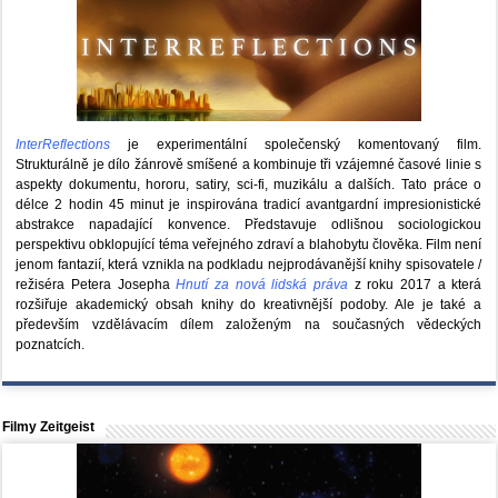
InterReflections
je experimentální společenský komentovaný film.
Strukturálně je dílo žánrově smíšené a kombinuje tři vzájemné časové linie s
aspekty dokumentu, hororu, satiry, sci-fi, muzikálu a dalších. Tato práce o
délce 2 hodin 45 minut je inspirována tradicí avantgardní impresionistické
abstrakce napadající konvence. Představuje odlišnou sociologickou
perspektivu obklopující téma veřejného zdraví a blahobytu člověka. Film není
jenom fantazií, která vznikla na podkladu nejprodávanější knihy spisovatele /
režiséra Petera Josepha
Hnutí za nová lidská práva
z roku 2017 a která
rozšiřuje akademický obsah knihy do kreativnější podoby. Ale je také a
především vzdělávacím dílem založeným na současných vědeckých
poznatcích.
Filmy Zeitgeist