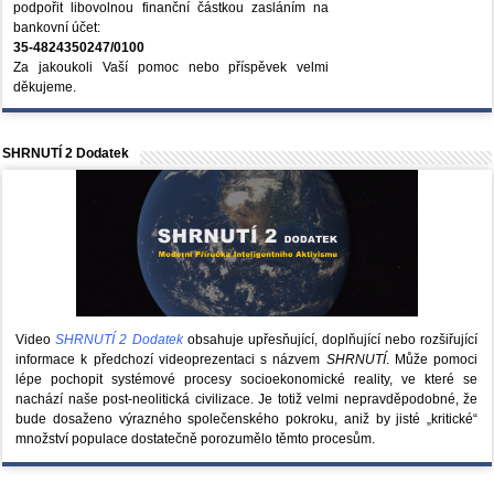
podpořit libovolnou finanční částkou zasláním na
bankovní účet:
35-4824350247/0100
Za jakoukoli Vaší pomoc nebo příspěvek velmi
děkujeme.
SHRNUTÍ 2 Dodatek
Video
SHRNUTÍ 2 Dodatek
obsahuje upřesňující, doplňující nebo rozšiřující
informace k předchozí videoprezentaci s názvem
SHRNUTÍ
. Může pomoci
lépe pochopit systémové procesy socioekonomické reality, ve které se
nachází naše post-neolitická civilizace. Je totiž velmi nepravděpodobné, že
bude dosaženo výrazného společenského pokroku, aniž by jisté „kritické“
množství populace dostatečně porozumělo těmto procesům.