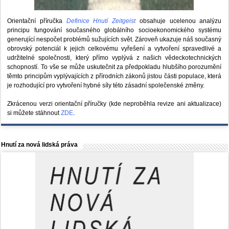
Orientační příručka
Definice Hnutí Zeitgeist
obsahuje ucelenou analýzu
principu fungování současného globálního socioekonomického systému
generující nespočet problémů sužujících svět. Zároveň ukazuje náš současný
obrovský potenciál k jejich celkovému vyřešení a vytvoření spravedlivé a
udržitelné společnosti, který přímo vyplývá z našich vědeckotechnických
schopností. To vše se může uskutečnit za předpokladu hlubšího porozumění
těmto principům vyplývajících z přírodních zákonů jistou části populace, která
je rozhodující pro vytvoření hybné síly této zásadní společenské změny.
Zkrácenou verzi orientační příručky (kde neproběhla revize ani aktualizace)
si můžete stáhnout
ZDE
.
Hnutí za nová lidská práva