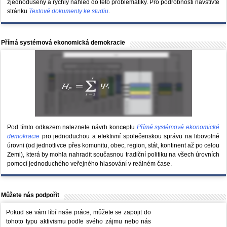
zjednodušený a rychlý náhled do této problematiky. Pro podrobnosti navštivte
stránku
Textové dokumenty ke studiu
.
Přímá systémová ekonomická demokracie
Pod tímto odkazem naleznete návrh konceptu
Přímé systémové ekonomické
demokracie
pro jednoduchou a efektivní společenskou správu na libovolné
úrovni (od jednotlivce přes komunitu, obec, region, stát, kontinent až po celou
Zemi), která by mohla nahradit současnou tradiční politiku na všech úrovních
pomocí jednoduchého veřejného hlasování v reálném čase.
Můžete nás podpořit
Pokud se vám líbí naše práce, můžete se zapojit do
tohoto typu aktivismu podle svého zájmu nebo nás