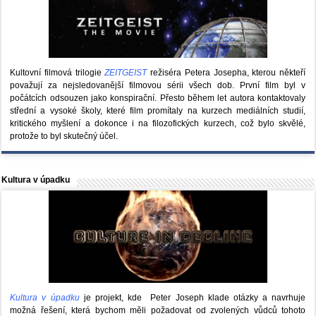
Kultovní filmová trilogie
ZEITGEIST
režiséra Petera Josepha, kterou někteří
považují za nejsledovanější filmovou sérii všech dob. První film byl v
počátcích odsouzen jako konspirační. Přesto během let autora kontaktovaly
střední a vysoké školy, které film promítaly na kurzech mediálních studií,
kritického myšlení a dokonce i na filozofických kurzech, což bylo skvělé,
protože to byl skutečný účel.
Kultura v úpadku
Kultura v úpadku
je projekt, kde Peter Joseph klade otázky a navrhuje
možná řešení, která bychom měli požadovat od zvolených vůdců tohoto