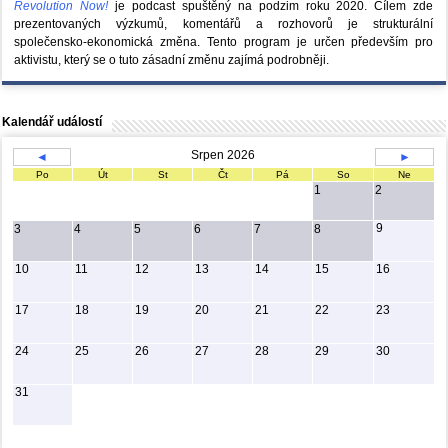
Revolution Now!
je podcast spuštěný na podzim roku 2020.
Cílem zde
prezentovaných výzkumů, komentářů a rozhovorů je strukturální
společensko-ekonomická změna. Tento program je určen především pro
aktivistu, který se o tuto zásadní změnu zajímá podrobněji.
Kalendář událostí
Srpen 2026
◄
►
Po
Út
St
Čt
Pá
So
Ne
1
2
9
3
4
5
6
7
8
10
11
12
13
14
15
16
17
18
19
20
21
22
23
24
25
26
27
28
29
30
31