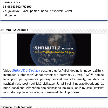
bankovní účet:
35-4824350247/0100
Za jakoukoli Vaší pomoc nebo příspěvek velmi
děkujeme.
SHRNUTÍ 2 Dodatek
Video
SHRNUTÍ 2 Dodatek
obsahuje upřesňující, doplňující nebo rozšiřující
informace k předchozí videoprezentaci s názvem
SHRNUTÍ
. Může pomoci
lépe pochopit systémové procesy socioekonomické reality, ve které se
nachází naše post-neolitická civilizace. Je totiž velmi nepravděpodobné, že
bude dosaženo výrazného společenského pokroku, aniž by jisté „kritické“
množství populace dostatečně porozumělo těmto procesům.
Definice Hnutí Zeitgeist