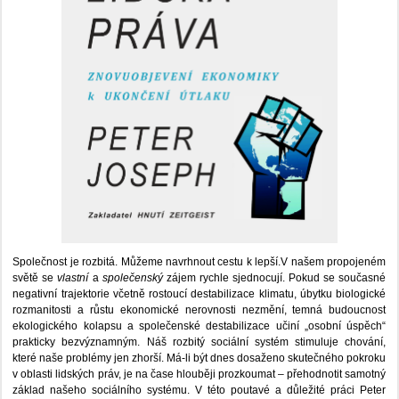
Společnost je rozbitá. Můžeme navrhnout cestu k lepší.V našem propojeném
světě se
vlastní
a
společenský
zájem rychle sjednocují. Pokud se současné
negativní trajektorie včetně rostoucí destabilizace klimatu, úbytku biologické
rozmanitosti a růstu ekonomické nerovnosti nezmění, temná budoucnost
ekologického kolapsu a společenské destabilizace učiní „osobní úspěch“
prakticky bezvýznamným. Náš rozbitý sociální systém stimuluje chování,
které naše problémy jen zhorší. Má-li být dnes dosaženo skutečného pokroku
v oblasti lidských práv, je na čase hlouběji prozkoumat – přehodnotit samotný
základ našeho sociálního systému. V této poutavé a důležité práci Peter