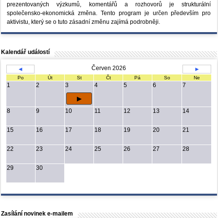
prezentovaných výzkumů, komentářů a rozhovorů je strukturální
společensko-ekonomická změna. Tento program je určen především pro
aktivistu, který se o tuto zásadní změnu zajímá podrobněji.
Kalendář událostí
Červen 2026
◄
►
Po
Út
St
Čt
Pá
So
Ne
1
2
3
4
5
6
7
8
9
10
11
12
13
14
15
16
17
18
19
20
21
22
23
24
25
26
27
28
29
30
Zasílání novinek e-mailem