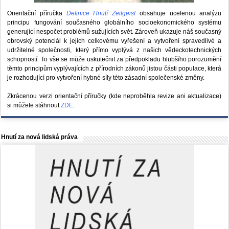
Orientační příručka
Definice Hnutí Zeitgeist
obsahuje ucelenou analýzu
principu fungování současného globálního socioekonomického systému
generující nespočet problémů sužujících svět. Zároveň ukazuje náš současný
obrovský potenciál k jejich celkovému vyřešení a vytvoření spravedlivé a
udržitelné společnosti, který přímo vyplývá z našich vědeckotechnických
schopností. To vše se může uskutečnit za předpokladu hlubšího porozumění
těmto principům vyplývajících z přírodních zákonů jistou části populace, která
je rozhodující pro vytvoření hybné síly této zásadní společenské změny.
Zkrácenou verzi orientační příručky (kde neproběhla revize ani aktualizace)
si můžete stáhnout
ZDE
.
Hnutí za nová lidská práva