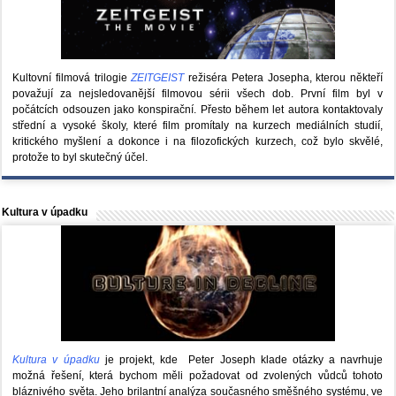
Kultovní filmová trilogie
ZEITGEIST
režiséra Petera Josepha, kterou někteří
považují za nejsledovanější filmovou sérii všech dob. První film byl v
počátcích odsouzen jako konspirační. Přesto během let autora kontaktovaly
střední a vysoké školy, které film promítaly na kurzech mediálních studií,
kritického myšlení a dokonce i na filozofických kurzech, což bylo skvělé,
protože to byl skutečný účel.
Kultura v úpadku
Kultura v úpadku
je projekt, kde Peter Joseph klade otázky a navrhuje
možná řešení, která bychom měli požadovat od zvolených vůdců tohoto
bláznivého světa. Jeho brilantní analýza současného směšného systému, ve