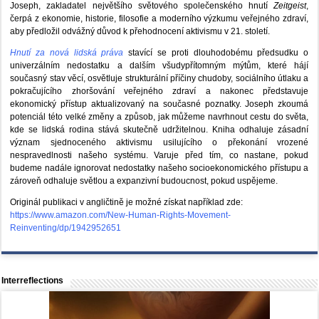
Joseph, zakladatel největšího světového společenského hnutí
Zeitgeist
,
čerpá z ekonomie, historie, filosofie a moderního výzkumu veřejného zdraví,
aby předložil odvážný důvod k přehodnocení aktivismu v 21. století.
Hnutí za nová lidská práva
stavící se proti dlouhodobému předsudku o
univerzálním nedostatku a dalším všudypřítomným mýtům, které hájí
současný stav věcí, osvětluje strukturální příčiny chudoby, sociálního útlaku a
pokračujícího zhoršování veřejného zdraví a nakonec představuje
ekonomický přístup aktualizovaný na současné poznatky. Joseph zkoumá
potenciál této velké změny a způsob, jak můžeme navrhnout cestu do světa,
kde se lidská rodina stává skutečně udržitelnou. Kniha odhaluje zásadní
význam sjednoceného aktivismu usilujícího o překonání vrozené
nespravedlnosti našeho systému. Varuje před tím, co nastane, pokud
budeme nadále ignorovat nedostatky našeho socioekonomického přístupu a
zároveň odhaluje světlou a expanzivní budoucnost, pokud uspějeme.
Originál publikaci v angličtině je možné získat například zde:
https://www.amazon.com/New-Human-Rights-Movement-
Reinventing/dp/1942952651
Interreflections