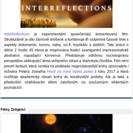
InterReflections
je experimentální společenský komentovaný film.
Strukturálně je dílo žánrově smíšené a kombinuje tři vzájemné časové linie s
aspekty dokumentu, hororu, satiry, sci-fi, muzikálu a dalších. Tato práce o
délce 2 hodin 45 minut je inspirována tradicí avantgardní impresionistické
abstrakce napadající konvence. Představuje odlišnou sociologickou
perspektivu obklopující téma veřejného zdraví a blahobytu člověka. Film není
jenom fantazií, která vznikla na podkladu nejprodávanější knihy spisovatele /
režiséra Petera Josepha
Hnutí za nová lidská práva
z roku 2017 a která
rozšiřuje akademický obsah knihy do kreativnější podoby. Ale je také a
především vzdělávacím dílem založeným na současných vědeckých
poznatcích.
Filmy Zeitgeist