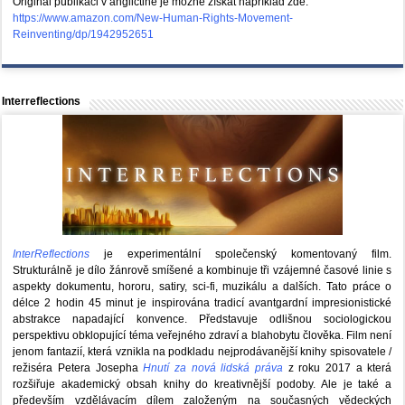
Originál publikaci v angličtině je možné získat například zde:
https://www.amazon.com/New-Human-Rights-Movement-
Reinventing/dp/1942952651
Interreflections
InterReflections
je experimentální společenský komentovaný film.
Strukturálně je dílo žánrově smíšené a kombinuje tři vzájemné časové linie s
aspekty dokumentu, hororu, satiry, sci-fi, muzikálu a dalších. Tato práce o
délce 2 hodin 45 minut je inspirována tradicí avantgardní impresionistické
abstrakce napadající konvence. Představuje odlišnou sociologickou
perspektivu obklopující téma veřejného zdraví a blahobytu člověka. Film není
jenom fantazií, která vznikla na podkladu nejprodávanější knihy spisovatele /
režiséra Petera Josepha
Hnutí za nová lidská práva
z roku 2017 a která
rozšiřuje akademický obsah knihy do kreativnější podoby. Ale je také a
především vzdělávacím dílem založeným na současných vědeckých