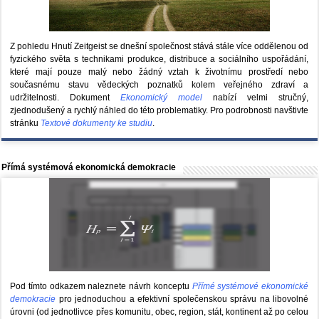
Z pohledu Hnutí Zeitgeist se dnešní společnost stává stále více oddělenou od
fyzického světa s technikami produkce, distribuce a sociálního uspořádání,
které mají pouze malý nebo žádný vztah k životnímu prostředí nebo
současnému stavu vědeckých poznatků kolem veřejného zdraví a
udržitelnosti. Dokument
Ekonomický model
nabízí velmi stručný,
zjednodušený a rychlý náhled do této problematiky. Pro podrobnosti navštivte
stránku
Textové dokumenty ke studiu
.
Přímá systémová ekonomická demokracie
Pod tímto odkazem naleznete návrh konceptu
Přímé systémové ekonomické
demokracie
pro jednoduchou a efektivní společenskou správu na libovolné
úrovni (od jednotlivce přes komunitu, obec, region, stát, kontinent až po celou