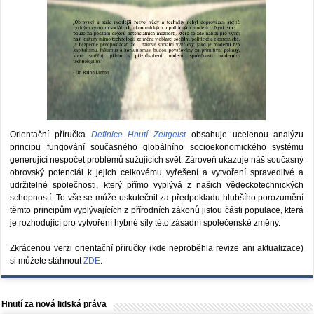
Orientační příručka
Definice Hnutí Zeitgeist
obsahuje ucelenou analýzu
principu fungování současného globálního socioekonomického systému
generující nespočet problémů sužujících svět. Zároveň ukazuje náš současný
obrovský potenciál k jejich celkovému vyřešení a vytvoření spravedlivé a
udržitelné společnosti, který přímo vyplývá z našich vědeckotechnických
schopností. To vše se může uskutečnit za předpokladu hlubšího porozumění
těmto principům vyplývajících z přírodních zákonů jistou části populace, která
je rozhodující pro vytvoření hybné síly této zásadní společenské změny.
Zkrácenou verzi orientační příručky (kde neproběhla revize ani aktualizace)
si můžete stáhnout
ZDE
.
Hnutí za nová lidská práva