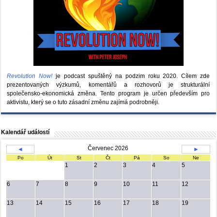
Revolution Now!
je podcast spuštěný na podzim roku 2020.
Cílem zde
prezentovaných výzkumů, komentářů a rozhovorů je strukturální
společensko-ekonomická změna. Tento program je určen především pro
aktivistu, který se o tuto zásadní změnu zajímá podrobněji.
Kalendář událostí
Červenec 2026
◄
►
Po
Út
St
Čt
Pá
So
Ne
1
2
3
4
5
6
7
8
9
10
11
12
13
14
15
16
17
18
19