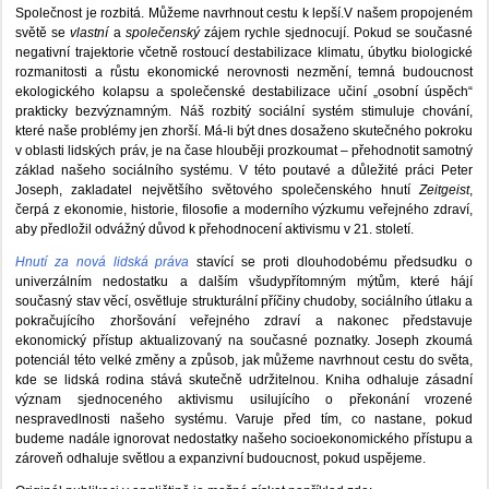
Společnost je rozbitá. Můžeme navrhnout cestu k lepší.V našem propojeném
světě se
vlastní
a
společenský
zájem rychle sjednocují. Pokud se současné
negativní trajektorie včetně rostoucí destabilizace klimatu, úbytku biologické
rozmanitosti a růstu ekonomické nerovnosti nezmění, temná budoucnost
ekologického kolapsu a společenské destabilizace učiní „osobní úspěch“
prakticky bezvýznamným. Náš rozbitý sociální systém stimuluje chování,
které naše problémy jen zhorší. Má-li být dnes dosaženo skutečného pokroku
v oblasti lidských práv, je na čase hlouběji prozkoumat – přehodnotit samotný
základ našeho sociálního systému. V této poutavé a důležité práci Peter
Joseph, zakladatel největšího světového společenského hnutí
Zeitgeist
,
čerpá z ekonomie, historie, filosofie a moderního výzkumu veřejného zdraví,
aby předložil odvážný důvod k přehodnocení aktivismu v 21. století.
Hnutí za nová lidská práva
stavící se proti dlouhodobému předsudku o
univerzálním nedostatku a dalším všudypřítomným mýtům, které hájí
současný stav věcí, osvětluje strukturální příčiny chudoby, sociálního útlaku a
pokračujícího zhoršování veřejného zdraví a nakonec představuje
ekonomický přístup aktualizovaný na současné poznatky. Joseph zkoumá
potenciál této velké změny a způsob, jak můžeme navrhnout cestu do světa,
kde se lidská rodina stává skutečně udržitelnou. Kniha odhaluje zásadní
význam sjednoceného aktivismu usilujícího o překonání vrozené
nespravedlnosti našeho systému. Varuje před tím, co nastane, pokud
budeme nadále ignorovat nedostatky našeho socioekonomického přístupu a
zároveň odhaluje světlou a expanzivní budoucnost, pokud uspějeme.