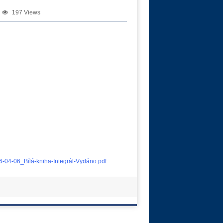
197 Views
6-04-06_Bílá-kniha-Integrál-Vydáno.pdf