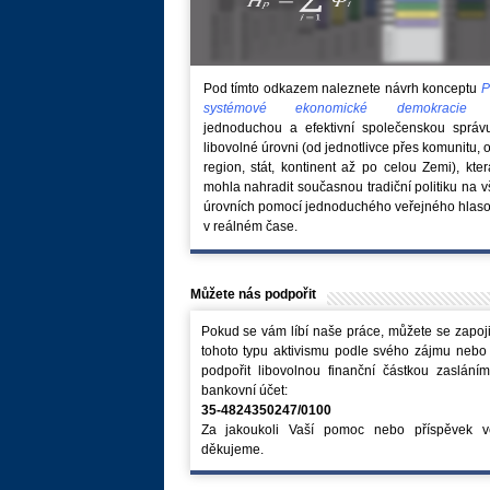
Pod tímto odkazem naleznete návrh konceptu
P
systémové ekonomické demokraci
jednoduchou a efektivní společenskou správ
libovolné úrovni (od jednotlivce přes komunitu, 
region, stát, kontinent až po celou Zemi), kte
mohla nahradit současnou tradiční politiku na 
úrovních pomocí jednoduchého veřejného hlaso
v reálném čase.
Můžete nás podpořit
Pokud se vám líbí naše práce, můžete se zapoji
tohoto typu aktivismu podle svého zájmu nebo
podpořit libovolnou finanční částkou zaslání
bankovní účet:
35-4824350247/0100
Za jakoukoli Vaší pomoc nebo příspěvek v
děkujeme.