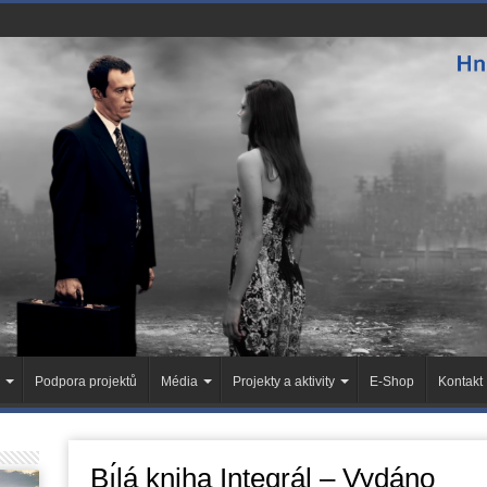
Podpora projektů
Média
Projekty a aktivity
E-Shop
Kontakt
Bı́lá kniha Integrál – Vydáno