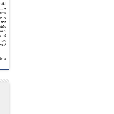
jící
azuje
ovému
elné
šich
může
mění
ákonů
 pro
nské
běhla