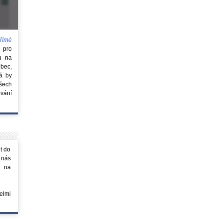
římé
e
pro
u na
obec,
rá by
všech
vání
t do
 nás
m na
elmi