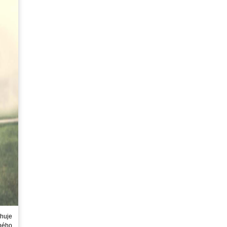
huje
ného