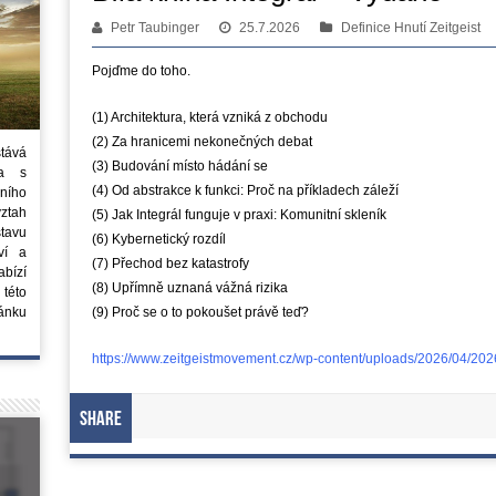
Petr Taubinger
25.7.2026
Definice Hnutí Zeitgeist
Pojďme do toho.
(1) Architektura, která vzniká z obchodu
(2) Za hranicemi nekonečných debat
stává
(3) Budování místo hádání se
ta s
(4) Od abstrakce k funkci: Proč na příkladech záleží
ního
vztah
(5) Jak Integrál funguje v praxi: Komunitní skleník
tavu
(6) Kybernetický rozdíl
ví a
(7) Přechod bez katastrofy
bízí
(8) Upřímně uznaná vážná rizika
 této
ánku
(9) Proč se o to pokoušet právě teď?
https://www.zeitgeistmovement.cz/wp-content/uploads/2026/04/202
Share