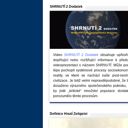
SHRNUTÍ 2 Dodatek
Video
SHRNUTÍ 2 Dodatek
obsahuje upřesňuj
doplňující nebo rozšiřující informace k před
videoprezentaci s názvem
SHRNUTÍ
. Může po
lépe pochopit systémové procesy socioekonom
reality, ve které se nachází naše post-neoli
civilizace. Je totiž velmi nepravděpodobné, že
dosaženo výrazného společenského pokroku, 
by jisté „kritické“ množství populace dostat
porozumělo těmto procesům.
Definice Hnutí Zeitgeist