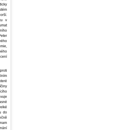
icky
stém
orší.
ku v
oumat
ního
eter
vého
mie,
jného
ocení
roti
lním
teré
íčiny
cího
avuje
asné
elké
u do
ečně
znam
nání