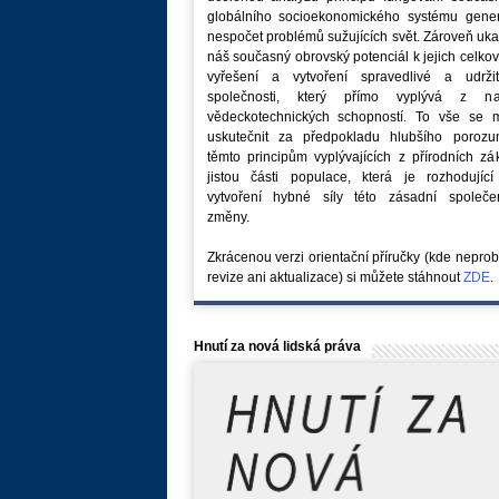
globálního socioekonomického systému generu
nespočet problémů sužujících svět. Zároveň uk
náš současný obrovský potenciál k jejich celk
vyřešení a vytvoření spravedlivé a udržit
společnosti, který přímo vyplývá z na
vědeckotechnických schopností. To vše se 
uskutečnit za předpokladu hlubšího porozu
těmto principům vyplývajících z přírodních z
jistou části populace, která je rozhodující
vytvoření hybné síly této zásadní společe
změny.
Zkrácenou verzi orientační příručky (kde nepro
revize ani aktualizace) si můžete stáhnout
ZDE
.
Hnutí za nová lidská práva