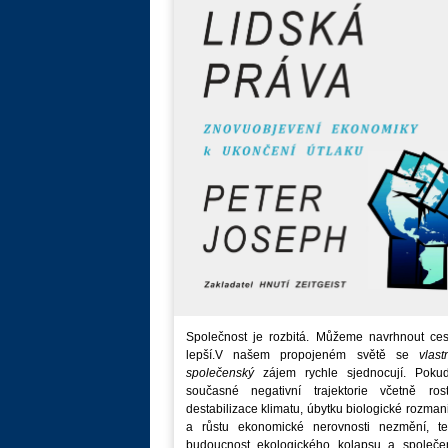
Společnost je rozbitá. Můžeme navrhnout ces
lepší.V našem propojeném světě se
vlast
společenský
zájem rychle sjednocují. Poku
současné negativní trajektorie včetně rost
destabilizace klimatu, úbytku biologické rozmani
a růstu ekonomické nerovnosti nezmění, t
budoucnost ekologického kolapsu a společe