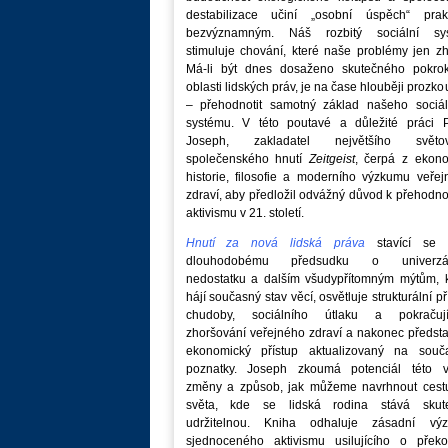
destabilizace učiní „osobní úspěch“ prakt
bezvýznamným. Náš rozbitý sociální sy
stimuluje chování, které naše problémy jen zh
Má-li být dnes dosaženo skutečného pokro
oblasti lidských práv, je na čase hlouběji prozk
– přehodnotit samotný základ našeho sociál
systému. V této poutavé a důležité práci P
Joseph, zakladatel největšího světo
společenského hnutí
Zeitgeist
, čerpá z ekono
historie, filosofie a moderního výzkumu veře
zdraví, aby předložil odvážný důvod k přehodn
aktivismu v 21. století.
Hnutí za nová lidská práva
stavící se p
dlouhodobému předsudku o univerzá
nedostatku a dalším všudypřítomným mýtům, k
hájí současný stav věcí, osvětluje strukturální př
chudoby, sociálního útlaku a pokračují
zhoršování veřejného zdraví a nakonec předst
ekonomický přístup aktualizovaný na souč
poznatky. Joseph zkoumá potenciál této v
změny a způsob, jak můžeme navrhnout cest
světa, kde se lidská rodina stává skut
udržitelnou. Kniha odhaluje zásadní vý
sjednoceného aktivismu usilujícího o překo