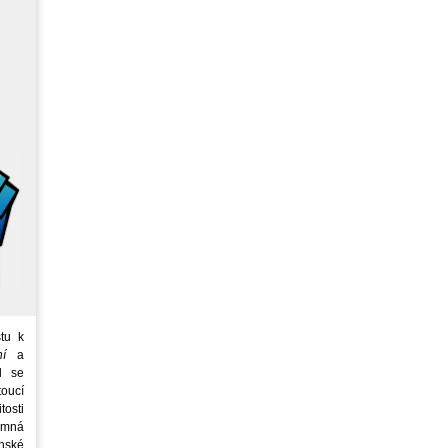
tu k
ní
a
d se
oucí
tosti
emná
nské