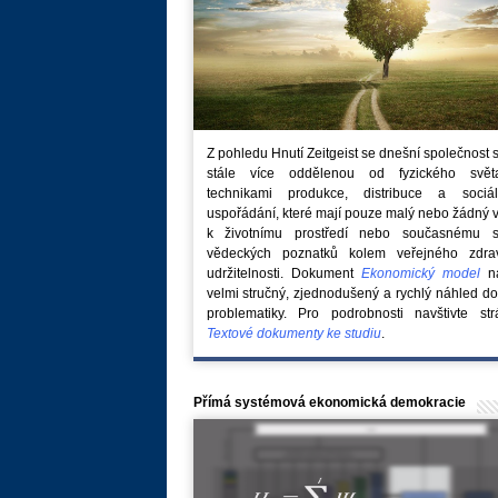
Z pohledu Hnutí Zeitgeist se dnešní společnost 
stále více oddělenou od fyzického svě
technikami produkce, distribuce a sociál
uspořádání, které mají pouze malý nebo žádný 
k životnímu prostředí nebo současnému s
vědeckých poznatků kolem veřejného zdra
udržitelnosti. Dokument
Ekonomický model
na
velmi stručný, zjednodušený a rychlý náhled do
problematiky. Pro podrobnosti navštivte str
Textové dokumenty ke studiu
.
Přímá systémová ekonomická demokracie