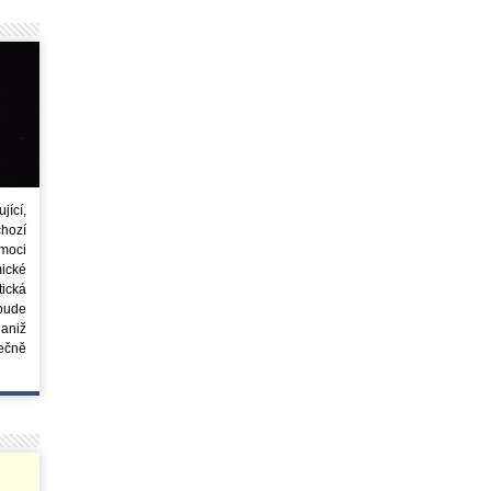
ící,
chozí
moci
ické
tická
 bude
aniž
ečně