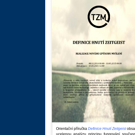
Orientační příručka
Definice Hnutí Zeitgeist
obsa
ucelenou analýzu principu fungování součas