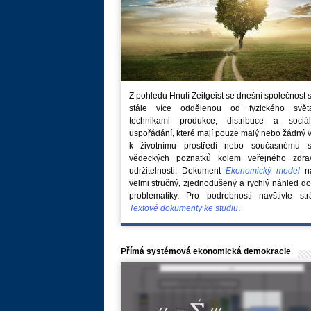
Z pohledu Hnutí Zeitgeist se dnešní společnost 
stále více oddělenou od fyzického svě
technikami produkce, distribuce a sociál
uspořádání, které mají pouze malý nebo žádný 
k životnímu prostředí nebo současnému s
vědeckých poznatků kolem veřejného zdra
udržitelnosti. Dokument
Ekonomický model
na
velmi stručný, zjednodušený a rychlý náhled do
problematiky. Pro podrobnosti navštivte str
Textové dokumenty ke studiu
.
Přímá systémová ekonomická demokracie