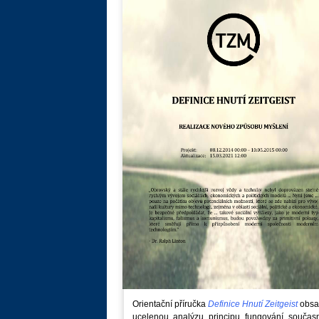
Orientační příručka
Definice Hnutí Zeitgeist
obsa
ucelenou analýzu principu fungování součas