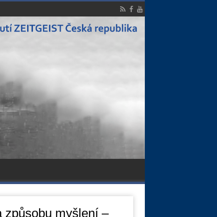
a způsobu myšlení –