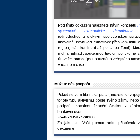
Pod tímto odkazem naleznete návrh konceptu
P
systémové ekonomické demokraci
jednoduchou a efektivní společenskou správ
libovolné úrovni (od jednotlivce přes komunitu, 
region, stát, kontinent až po celou Zemi), kte
mohla nahradit současnou tradiční politiku na 
úrovních pomocí jednoduchého veřejného hlaso
v reálném čase.
Můžete nás podpořit
Pokud se vám líbí naše práce, můžete se zapoji
tohoto typu aktivismu podle svého zájmu nebo
podpořit libovolnou finanční částkou zaslání
bankovní účet:
35-4824350247/0100
Za jakoukoli Vaší pomoc nebo příspěvek v
děkujeme.