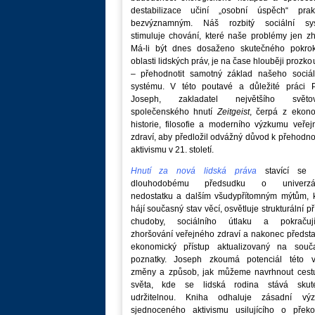
destabilizace učiní „osobní úspěch“ prakt
bezvýznamným. Náš rozbitý sociální sy
stimuluje chování, které naše problémy jen zh
Má-li být dnes dosaženo skutečného pokro
oblasti lidských práv, je na čase hlouběji prozk
– přehodnotit samotný základ našeho sociál
systému. V této poutavé a důležité práci P
Joseph, zakladatel největšího světo
společenského hnutí
Zeitgeist
, čerpá z ekono
historie, filosofie a moderního výzkumu veře
zdraví, aby předložil odvážný důvod k přehodn
aktivismu v 21. století.
Hnutí za nová lidská práva
stavící se p
dlouhodobému předsudku o univerzá
nedostatku a dalším všudypřítomným mýtům, k
hájí současný stav věcí, osvětluje strukturální př
chudoby, sociálního útlaku a pokračují
zhoršování veřejného zdraví a nakonec předst
ekonomický přístup aktualizovaný na souč
poznatky. Joseph zkoumá potenciál této v
změny a způsob, jak můžeme navrhnout cest
světa, kde se lidská rodina stává skut
udržitelnou. Kniha odhaluje zásadní vý
sjednoceného aktivismu usilujícího o překo