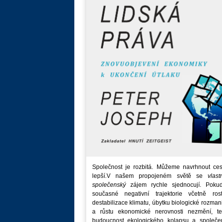
Společnost je rozbitá. Můžeme navrhnout ces
lepší.V našem propojeném světě se
vlast
společenský
zájem rychle sjednocují. Poku
současné negativní trajektorie včetně rost
destabilizace klimatu, úbytku biologické rozmani
a růstu ekonomické nerovnosti nezmění, t
budoucnost ekologického kolapsu a společe