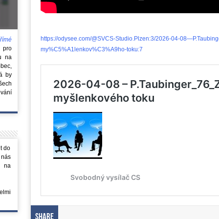
https://odysee.com/@SVCS-Studio.Plzen:3/2026-04-08—P.Tau
římé
e
pro
my%C5%A1lenkov%C3%A9ho-toku:7
u na
obec,
rá by
všech
vání
t do
 nás
m na
elmi
Share