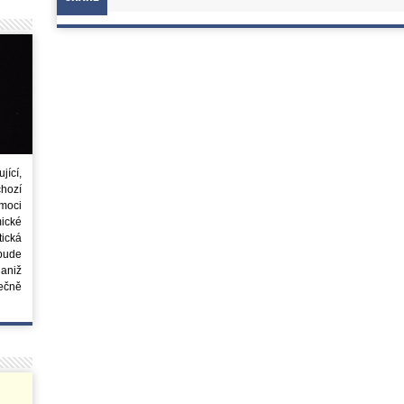
ící,
chozí
moci
ické
tická
 bude
aniž
ečně