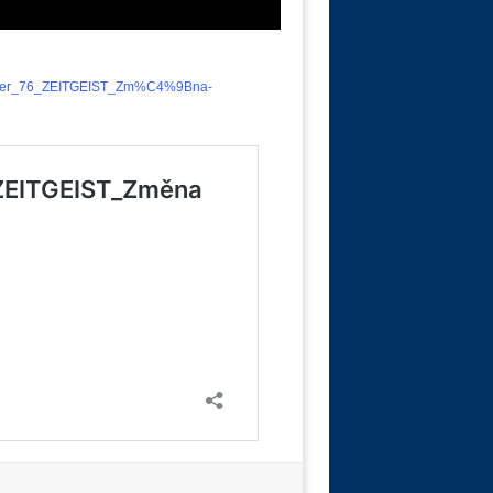
binger_76_ZEITGEIST_Zm%C4%9Bna-