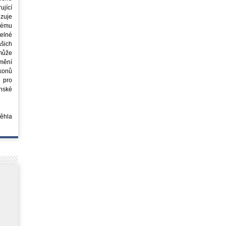
jící
azuje
ovému
elné
šich
může
mění
ákonů
 pro
nské
běhla