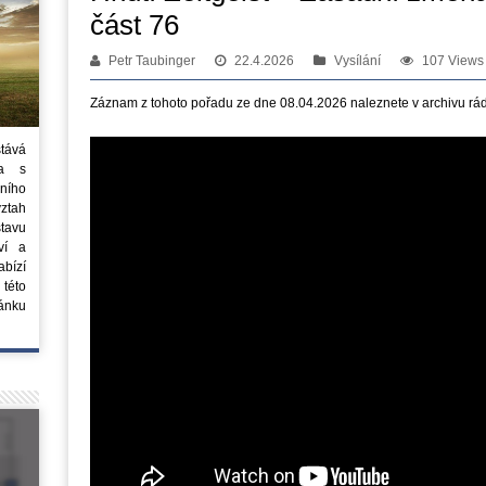
část 76
Petr Taubinger
22.4.2026
Vysílání
107 Views
Záznam z tohoto pořadu ze dne 08.04.2026 naleznete v archivu rá
stává
ta s
ního
vztah
tavu
ví a
bízí
 této
ánku