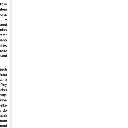
icky
stém
orší.
ku v
oumat
ního
eter
vého
mie,
jného
ocení
roti
lním
teré
íčiny
cího
avuje
asné
elké
u do
ečně
znam
nání