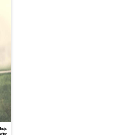
huje
ného