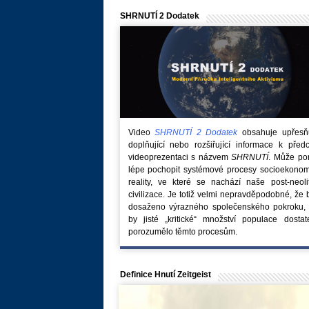
SHRNUTÍ 2 Dodatek
Video
SHRNUTÍ 2 Dodatek
obsahuje upřesňuj
doplňující nebo rozšiřující informace k před
videoprezentaci s názvem
SHRNUTÍ
. Může po
lépe pochopit systémové procesy socioekonom
reality, ve které se nachází naše post-neoli
civilizace. Je totiž velmi nepravděpodobné, že
dosaženo výrazného společenského pokroku, 
by jisté „kritické“ množství populace dostat
porozumělo těmto procesům.
Definice Hnutí Zeitgeist