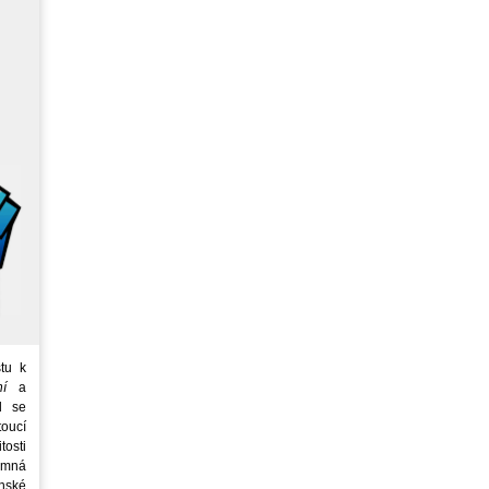
tu k
ní
a
d se
oucí
tosti
emná
nské