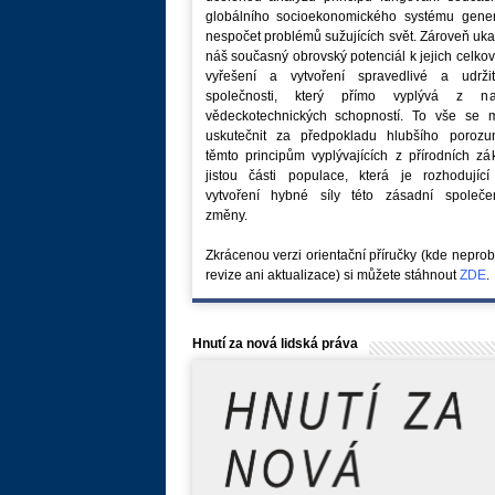
globálního socioekonomického systému generu
nespočet problémů sužujících svět. Zároveň uk
náš současný obrovský potenciál k jejich celk
vyřešení a vytvoření spravedlivé a udržit
společnosti, který přímo vyplývá z na
vědeckotechnických schopností. To vše se 
uskutečnit za předpokladu hlubšího porozu
těmto principům vyplývajících z přírodních z
jistou části populace, která je rozhodující
vytvoření hybné síly této zásadní společe
změny.
Zkrácenou verzi orientační příručky (kde nepro
revize ani aktualizace) si můžete stáhnout
ZDE
.
Hnutí za nová lidská práva