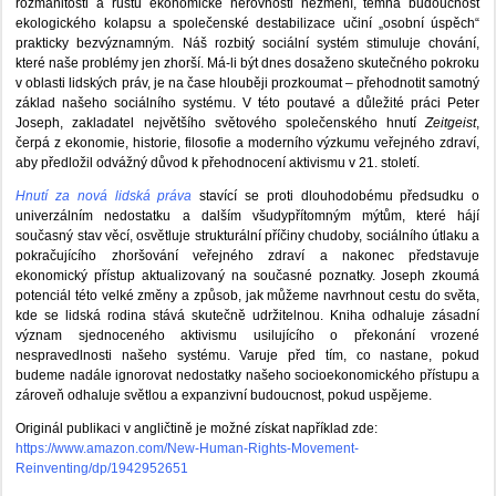
rozmanitosti a růstu ekonomické nerovnosti nezmění, temná budoucnost
ekologického kolapsu a společenské destabilizace učiní „osobní úspěch“
prakticky bezvýznamným. Náš rozbitý sociální systém stimuluje chování,
které naše problémy jen zhorší. Má-li být dnes dosaženo skutečného pokroku
v oblasti lidských práv, je na čase hlouběji prozkoumat – přehodnotit samotný
základ našeho sociálního systému. V této poutavé a důležité práci Peter
Joseph, zakladatel největšího světového společenského hnutí
Zeitgeist
,
čerpá z ekonomie, historie, filosofie a moderního výzkumu veřejného zdraví,
aby předložil odvážný důvod k přehodnocení aktivismu v 21. století.
Hnutí za nová lidská práva
stavící se proti dlouhodobému předsudku o
univerzálním nedostatku a dalším všudypřítomným mýtům, které hájí
současný stav věcí, osvětluje strukturální příčiny chudoby, sociálního útlaku a
pokračujícího zhoršování veřejného zdraví a nakonec představuje
ekonomický přístup aktualizovaný na současné poznatky. Joseph zkoumá
potenciál této velké změny a způsob, jak můžeme navrhnout cestu do světa,
kde se lidská rodina stává skutečně udržitelnou. Kniha odhaluje zásadní
význam sjednoceného aktivismu usilujícího o překonání vrozené
nespravedlnosti našeho systému. Varuje před tím, co nastane, pokud
budeme nadále ignorovat nedostatky našeho socioekonomického přístupu a
zároveň odhaluje světlou a expanzivní budoucnost, pokud uspějeme.
Originál publikaci v angličtině je možné získat například zde:
https://www.amazon.com/New-Human-Rights-Movement-
Reinventing/dp/1942952651