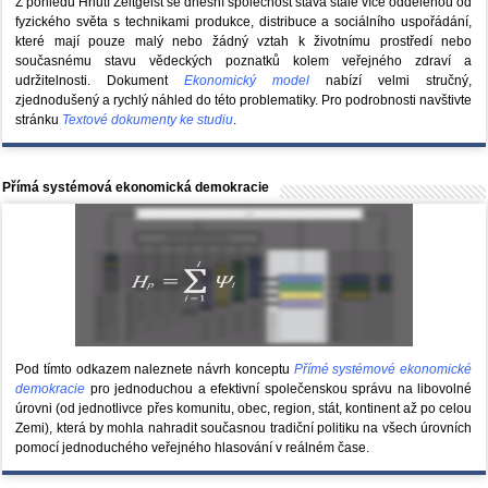
Z pohledu Hnutí Zeitgeist se dnešní společnost stává stále více oddělenou od
fyzického světa s technikami produkce, distribuce a sociálního uspořádání,
které mají pouze malý nebo žádný vztah k životnímu prostředí nebo
současnému stavu vědeckých poznatků kolem veřejného zdraví a
udržitelnosti. Dokument
Ekonomický model
nabízí velmi stručný,
zjednodušený a rychlý náhled do této problematiky. Pro podrobnosti navštivte
stránku
Textové dokumenty ke studiu
.
Přímá systémová ekonomická demokracie
Pod tímto odkazem naleznete návrh konceptu
Přímé systémové ekonomické
demokracie
pro jednoduchou a efektivní společenskou správu na libovolné
úrovni (od jednotlivce přes komunitu, obec, region, stát, kontinent až po celou
Zemi), která by mohla nahradit současnou tradiční politiku na všech úrovních
pomocí jednoduchého veřejného hlasování v reálném čase.