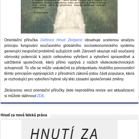
Orientační příručka
Definice Hnutí Zeitgeist
obsahuje ucelenou analýzu
principu fungování současného globálního socioekonomického systému
generující nespočet problémů sužujících svět. Zároveň ukazuje náš současný
obrovský potenciál k jejich celkovému vyřešení a vytvoření spravedlivé a
udržitelné společnosti, který přímo vyplývá z našich vědeckotechnických
schopností. To vše se může uskutečnit za předpokladu hlubšího porozumění
těmto principům vyplývajících z přírodních zákonů jistou části populace, která
je rozhodující pro vytvoření hybné síly této zásadní společenské změny.
Zkrácenou verzi orientační příručky (kde neproběhla revize ani aktualizace)
si můžete stáhnout
ZDE
.
Hnutí za nová lidská práva