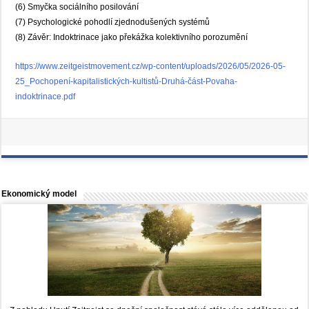
(6) Smyčka sociálního posilování
(7) Psychologické pohodlí zjednodušených systémů
(8) Závěr: Indoktrinace jako překážka kolektivního porozumění
https://www.zeitgeistmovement.cz/wp-content/uploads/2026/05/2026-05-
25_Pochopení-kapitalistických-kultistů-Druhá-část-Povaha-
indoktrinace.pdf
Ekonomický model