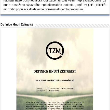
nachází naše post-neolitická civilizace. Je totiž velmi nepravděpodobné, že
bude dosaženo výrazného společenského pokroku, aniž by jisté „kritické“
množství populace dostatečně porozumělo těmto procesům.
Definice Hnutí Zeitgeist