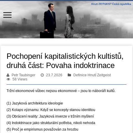
Pochopení kapitalistických kultistů,
druhá část: Povaha indoktrinace
Petr Taubinger
23.7.2026
Definice Hnutí Zeitgeist
58 Views
Tržní ekonomové vůbec nejsou ekonomové – jsou to náboráři kultů.
(1) Jazyková architektura ideologie
(2) Kolaps významu: Když se koncepty stanou identitou
(3) Obrácení reality: Jazyková inverze v tržním myšlení
(4) Indoktrinace jako strukturální potřeba, nikoli nehoda
(5) Proč je empirismus považován za hrozbu