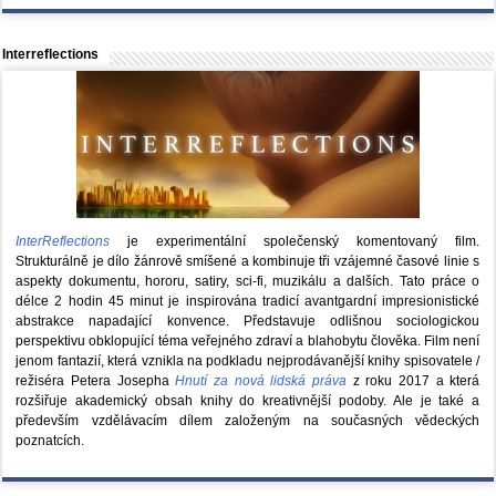
Interreflections
InterReflections
je experimentální společenský komentovaný film.
Strukturálně je dílo žánrově smíšené a kombinuje tři vzájemné časové linie s
aspekty dokumentu, hororu, satiry, sci-fi, muzikálu a dalších. Tato práce o
délce 2 hodin 45 minut je inspirována tradicí avantgardní impresionistické
abstrakce napadající konvence. Představuje odlišnou sociologickou
perspektivu obklopující téma veřejného zdraví a blahobytu člověka. Film není
jenom fantazií, která vznikla na podkladu nejprodávanější knihy spisovatele /
režiséra Petera Josepha
Hnutí za nová lidská práva
z roku 2017 a která
rozšiřuje akademický obsah knihy do kreativnější podoby. Ale je také a
především vzdělávacím dílem založeným na současných vědeckých
poznatcích.