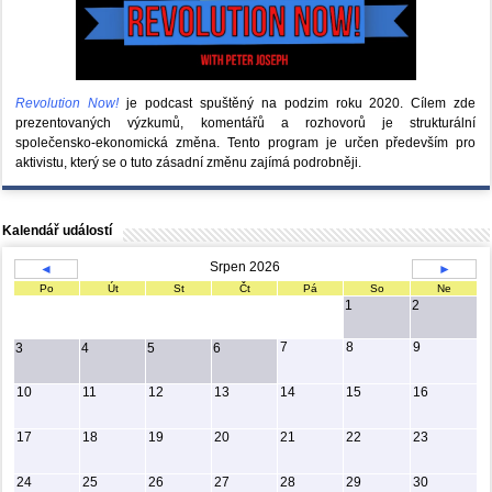
Revolution Now!
je podcast spuštěný na podzim roku 2020.
Cílem zde
prezentovaných výzkumů, komentářů a rozhovorů je strukturální
společensko-ekonomická změna. Tento program je určen především pro
aktivistu, který se o tuto zásadní změnu zajímá podrobněji.
Kalendář událostí
Srpen 2026
◄
►
Po
Út
St
Čt
Pá
So
Ne
1
2
7
8
9
3
4
5
6
10
11
12
13
14
15
16
17
18
19
20
21
22
23
24
25
26
27
28
29
30