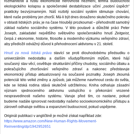
rozmanitosti a růstu ekonomické nerovnosti nezmění, temná budoucnost
ekologického kolapsu a společenské destabilizace učiní „osobní úspěch“
prakticky bezvýznamným. Náš rozbitý sociální systém stimuluje chování,
které naše problémy jen zhorší. Má-li být dnes dosaženo skutečného pokroku
v oblasti lidských práv, je na čase hlouběji prozkoumat – přehodnotit samotný
základ našeho sociálního systému. V této poutavé a důležité práci Peter
Joseph, zakladatel největšího světového společenského hnutí
Zeitgeist
,
čerpá z ekonomie, historie, filosofie a moderního výzkumu veřejného zdraví,
aby předložil odvážný důvod k přehodnocení aktivismu v 21. století.
Hnutí za nová lidská práva
stavící se proti dlouhodobému předsudku o
univerzálním nedostatku a dalším všudypřítomným mýtům, které hájí
současný stav věcí, osvětluje strukturální příčiny chudoby, sociálního útlaku a
pokračujícího zhoršování veřejného zdraví a nakonec představuje
ekonomický přístup aktualizovaný na současné poznatky. Joseph zkoumá
potenciál této velké změny a způsob, jak můžeme navrhnout cestu do světa,
kde se lidská rodina stává skutečně udržitelnou. Kniha odhaluje zásadní
význam sjednoceného aktivismu usilujícího o překonání vrozené
nespravedlnosti našeho systému. Varuje před tím, co nastane, pokud
budeme nadále ignorovat nedostatky našeho socioekonomického přístupu a
zároveň odhaluje světlou a expanzivní budoucnost, pokud uspějeme.
Originál publikaci v angličtině je možné získat například zde:
https://www.amazon.com/New-Human-Rights-Movement-
Reinventing/dp/1942952651