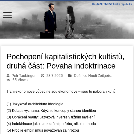
Pochopení kapitalistických kultistů,
druhá část: Povaha indoktrinace
Petr Taubinger
23.7.2026
Definice Hnutí Zeitgeist
65 Views
Tržní ekonomové vůbec nejsou ekonomové – jsou to náboráři kultů.
(1) Jazyková architektura ideologie
(2) Kolaps významu: Když se koncepty stanou identitou
(3) Obrácení reality: Jazyková inverze v tržním myšlení
(4) Indoktrinace jako strukturální potřeba, nikoli nehoda
(5) Proč je empirismus považován za hrozbu