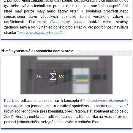
Z pohledu Hnutí Zeitgeist se dnešní společnost stává stále více oddělenou od
fyzického světa s technikami produkce, distribuce a sociálního uspořádání,
které mají pouze malý nebo žádný vztah k životnímu prostředí nebo
současnému stavu vědeckých poznatků kolem veřejného zdraví a
udržitelnosti. Dokument
Ekonomický model
nabízí velmi stručný,
zjednodušený a rychlý náhled do této problematiky. Pro podrobnosti navštivte
stránku
Textové dokumenty ke studiu
.
Přímá systémová ekonomická demokracie
Pod tímto odkazem naleznete návrh konceptu
Přímé systémové ekonomické
demokracie
pro jednoduchou a efektivní společenskou správu na libovolné
úrovni (od jednotlivce přes komunitu, obec, region, stát, kontinent až po celou
Zemi), která by mohla nahradit současnou tradiční politiku na všech úrovních
pomocí jednoduchého veřejného hlasování v reálném čase.