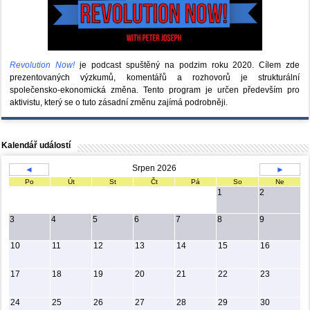
Revolution Now!
je podcast spuštěný na podzim roku 2020.
Cílem zde
prezentovaných výzkumů, komentářů a rozhovorů je strukturální
společensko-ekonomická změna. Tento program je určen především pro
aktivistu, který se o tuto zásadní změnu zajímá podrobněji.
Kalendář událostí
Srpen 2026
◄
►
Po
Út
St
Čt
Pá
So
Ne
1
2
3
4
5
6
7
8
9
10
11
12
13
14
15
16
17
18
19
20
21
22
23
24
25
26
27
28
29
30