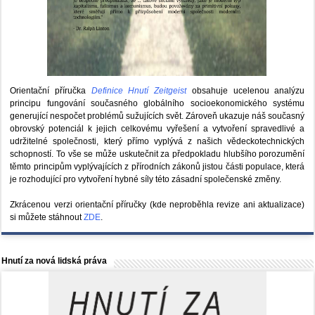
Orientační příručka
Definice Hnutí Zeitgeist
obsahuje ucelenou analýzu
principu fungování současného globálního socioekonomického systému
generující nespočet problémů sužujících svět. Zároveň ukazuje náš současný
obrovský potenciál k jejich celkovému vyřešení a vytvoření spravedlivé a
udržitelné společnosti, který přímo vyplývá z našich vědeckotechnických
schopností. To vše se může uskutečnit za předpokladu hlubšího porozumění
těmto principům vyplývajících z přírodních zákonů jistou části populace, která
je rozhodující pro vytvoření hybné síly této zásadní společenské změny.
Zkrácenou verzi orientační příručky (kde neproběhla revize ani aktualizace)
si můžete stáhnout
ZDE
.
Hnutí za nová lidská práva