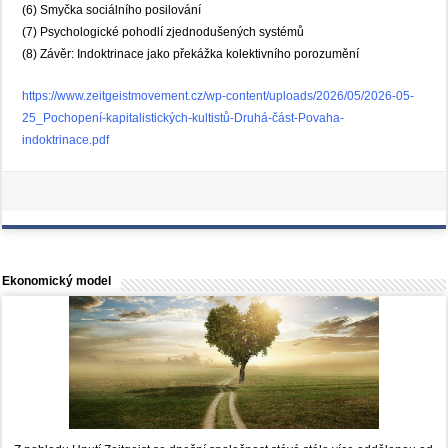
(6) Smyčka sociálního posilování
(7) Psychologické pohodlí zjednodušených systémů
(8) Závěr: Indoktrinace jako překážka kolektivního porozumění
https://www.zeitgeistmovement.cz/wp-content/uploads/2026/05/2026-05-
25_Pochopení-kapitalistických-kultistů-Druhá-část-Povaha-
indoktrinace.pdf
Ekonomický model