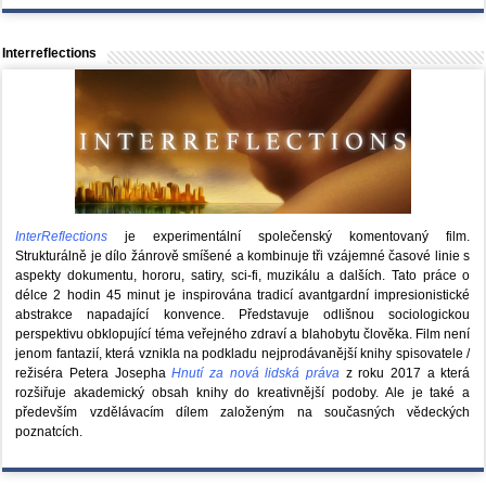
Interreflections
InterReflections
je experimentální společenský komentovaný film.
Strukturálně je dílo žánrově smíšené a kombinuje tři vzájemné časové linie s
aspekty dokumentu, hororu, satiry, sci-fi, muzikálu a dalších. Tato práce o
délce 2 hodin 45 minut je inspirována tradicí avantgardní impresionistické
abstrakce napadající konvence. Představuje odlišnou sociologickou
perspektivu obklopující téma veřejného zdraví a blahobytu člověka. Film není
jenom fantazií, která vznikla na podkladu nejprodávanější knihy spisovatele /
režiséra Petera Josepha
Hnutí za nová lidská práva
z roku 2017 a která
rozšiřuje akademický obsah knihy do kreativnější podoby. Ale je také a
především vzdělávacím dílem založeným na současných vědeckých
poznatcích.