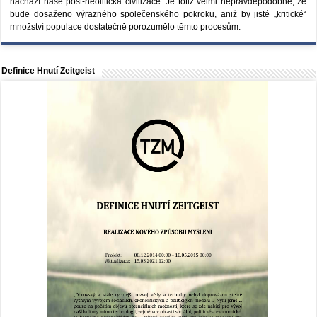
nachází naše post-neolitická civilizace. Je totiž velmi nepravděpodobné, že
bude dosaženo výrazného společenského pokroku, aniž by jisté „kritické“
množství populace dostatečně porozumělo těmto procesům.
Definice Hnutí Zeitgeist