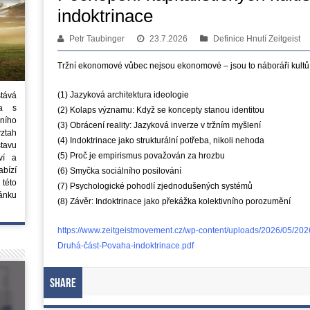
indoktrinace
Petr Taubinger
23.7.2026
Definice Hnutí Zeitgeist
Tržní ekonomové vůbec nejsou ekonomové – jsou to náboráři kultů
(1) Jazyková architektura ideologie
stává
ta s
(2) Kolaps významu: Když se koncepty stanou identitou
ního
(3) Obrácení reality: Jazyková inverze v tržním myšlení
vztah
(4) Indoktrinace jako strukturální potřeba, nikoli nehoda
tavu
(5) Proč je empirismus považován za hrozbu
ví a
bízí
(6) Smyčka sociálního posilování
 této
(7) Psychologické pohodlí zjednodušených systémů
ánku
(8) Závěr: Indoktrinace jako překážka kolektivního porozumění
https://www.zeitgeistmovement.cz/wp-content/uploads/2026/05/2026
Druhá-část-Povaha-indoktrinace.pdf
Share