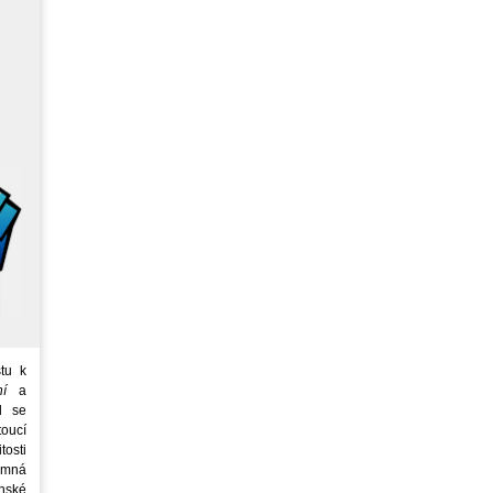
tu k
ní
a
d se
oucí
tosti
emná
nské