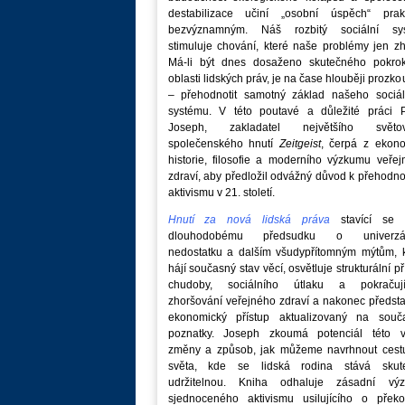
destabilizace učiní „osobní úspěch“ prakt
bezvýznamným. Náš rozbitý sociální sy
stimuluje chování, které naše problémy jen zh
Má-li být dnes dosaženo skutečného pokro
oblasti lidských práv, je na čase hlouběji prozk
– přehodnotit samotný základ našeho sociál
systému. V této poutavé a důležité práci P
Joseph, zakladatel největšího světo
společenského hnutí
Zeitgeist
, čerpá z ekono
historie, filosofie a moderního výzkumu veře
zdraví, aby předložil odvážný důvod k přehodn
aktivismu v 21. století.
Hnutí za nová lidská práva
stavící se p
dlouhodobému předsudku o univerzá
nedostatku a dalším všudypřítomným mýtům, k
hájí současný stav věcí, osvětluje strukturální př
chudoby, sociálního útlaku a pokračují
zhoršování veřejného zdraví a nakonec předst
ekonomický přístup aktualizovaný na souč
poznatky. Joseph zkoumá potenciál této v
změny a způsob, jak můžeme navrhnout cest
světa, kde se lidská rodina stává skut
udržitelnou. Kniha odhaluje zásadní vý
sjednoceného aktivismu usilujícího o překo