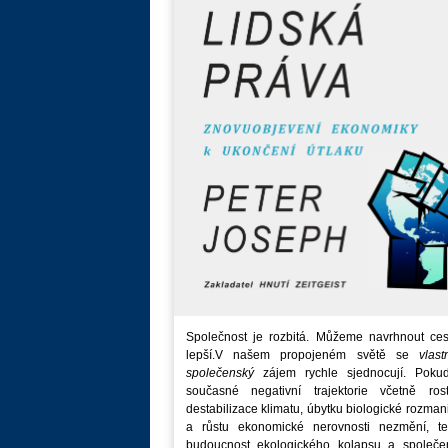
Společnost je rozbitá. Můžeme navrhnout ces
lepší.V našem propojeném světě se
vlast
společenský
zájem rychle sjednocují. Poku
současné negativní trajektorie včetně rost
destabilizace klimatu, úbytku biologické rozmani
a růstu ekonomické nerovnosti nezmění, t
budoucnost ekologického kolapsu a společe