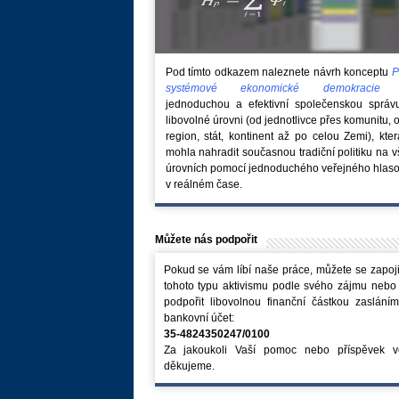
Pod tímto odkazem naleznete návrh konceptu
P
systémové ekonomické demokraci
jednoduchou a efektivní společenskou správ
libovolné úrovni (od jednotlivce přes komunitu, 
region, stát, kontinent až po celou Zemi), kte
mohla nahradit současnou tradiční politiku na 
úrovních pomocí jednoduchého veřejného hlaso
v reálném čase.
Můžete nás podpořit
Pokud se vám líbí naše práce, můžete se zapoji
tohoto typu aktivismu podle svého zájmu nebo
podpořit libovolnou finanční částkou zaslání
bankovní účet:
35-4824350247/0100
Za jakoukoli Vaší pomoc nebo příspěvek v
děkujeme.