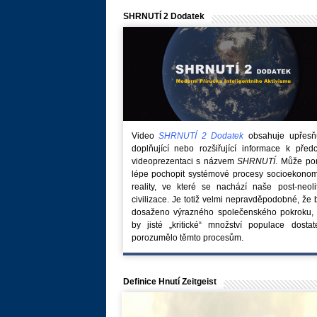
SHRNUTÍ 2 Dodatek
Video
SHRNUTÍ 2 Dodatek
obsahuje upřesňuj
doplňující nebo rozšiřující informace k před
videoprezentaci s názvem
SHRNUTÍ
. Může po
lépe pochopit systémové procesy socioekonom
reality, ve které se nachází naše post-neoli
civilizace. Je totiž velmi nepravděpodobné, že
dosaženo výrazného společenského pokroku, 
by jisté „kritické“ množství populace dostat
porozumělo těmto procesům.
Definice Hnutí Zeitgeist