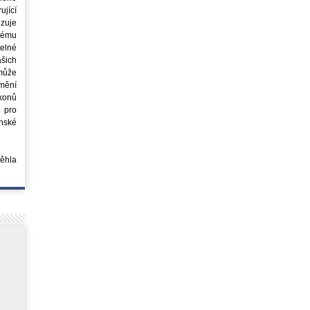
jící
azuje
ovému
elné
šich
může
mění
ákonů
 pro
nské
běhla