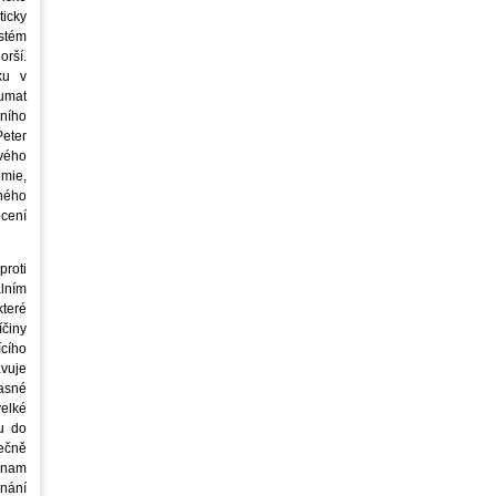
icky
stém
orší.
ku v
oumat
ního
eter
vého
mie,
jného
ocení
roti
lním
teré
íčiny
cího
avuje
asné
elké
u do
ečně
znam
nání