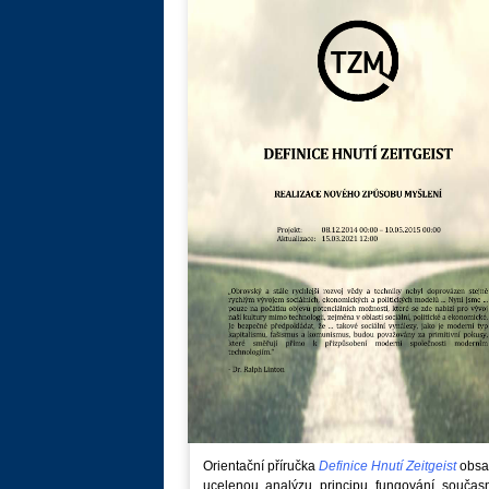
Orientační příručka
Definice Hnutí Zeitgeist
obsa
ucelenou analýzu principu fungování součas