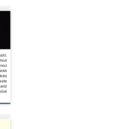
ící,
chozí
moci
ické
tická
 bude
aniž
ečně