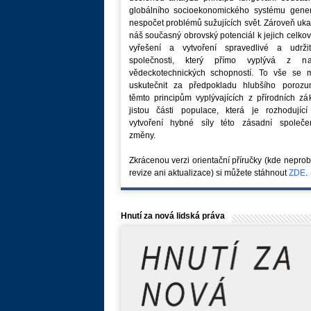
globálního socioekonomického systému generu
nespočet problémů sužujících svět. Zároveň uk
náš současný obrovský potenciál k jejich celk
vyřešení a vytvoření spravedlivé a udržit
společnosti, který přímo vyplývá z na
vědeckotechnických schopností. To vše se 
uskutečnit za předpokladu hlubšího porozu
těmto principům vyplývajících z přírodních z
jistou části populace, která je rozhodující
vytvoření hybné síly této zásadní společe
změny.
Zkrácenou verzi orientační příručky (kde nepro
revize ani aktualizace) si můžete stáhnout
ZDE
.
Hnutí za nová lidská práva