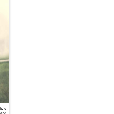
huje
ného