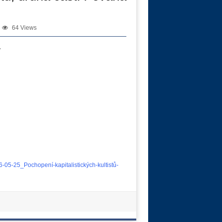
64 Views
.
-05-25_Pochopení-kapitalistických-kultistů-