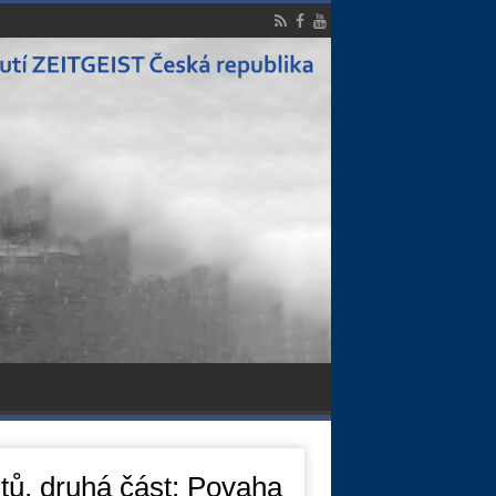
stů, druhá část: Povaha