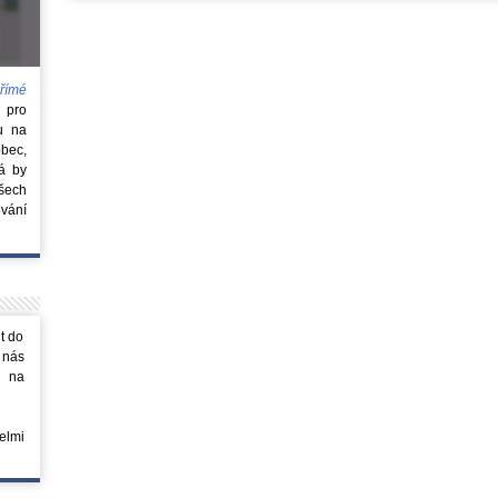
římé
e
pro
u na
obec,
rá by
všech
vání
t do
 nás
m na
elmi