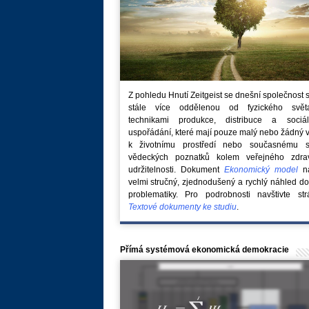
Z pohledu Hnutí Zeitgeist se dnešní společnost 
stále více oddělenou od fyzického svě
technikami produkce, distribuce a sociál
uspořádání, které mají pouze malý nebo žádný 
k životnímu prostředí nebo současnému s
vědeckých poznatků kolem veřejného zdra
udržitelnosti. Dokument
Ekonomický model
na
velmi stručný, zjednodušený a rychlý náhled do
problematiky. Pro podrobnosti navštivte str
Textové dokumenty ke studiu
.
Přímá systémová ekonomická demokracie