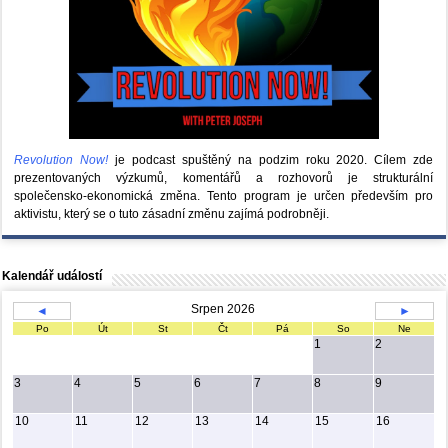
Revolution Now!
je podcast spuštěný na podzim roku 2020.
Cílem zde
prezentovaných výzkumů, komentářů a rozhovorů je strukturální
společensko-ekonomická změna. Tento program je určen především pro
aktivistu, který se o tuto zásadní změnu zajímá podrobněji.
Kalendář událostí
Srpen 2026
◄
►
Po
Út
St
Čt
Pá
So
Ne
1
2
3
4
5
6
7
8
9
10
11
12
13
14
15
16