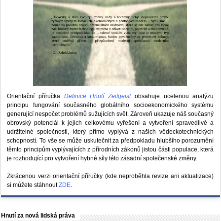
Orientační příručka
Definice Hnutí Zeitgeist
obsahuje ucelenou analýzu
principu fungování současného globálního socioekonomického systému
generující nespočet problémů sužujících svět. Zároveň ukazuje náš současný
obrovský potenciál k jejich celkovému vyřešení a vytvoření spravedlivé a
udržitelné společnosti, který přímo vyplývá z našich vědeckotechnických
schopností. To vše se může uskutečnit za předpokladu hlubšího porozumění
těmto principům vyplývajících z přírodních zákonů jistou části populace, která
je rozhodující pro vytvoření hybné síly této zásadní společenské změny.
Zkrácenou verzi orientační příručky (kde neproběhla revize ani aktualizace)
si můžete stáhnout
ZDE
.
Hnutí za nová lidská práva