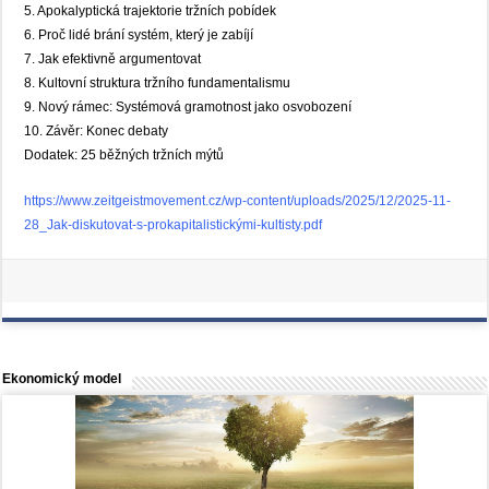
5. Apokalyptická trajektorie tržních pobídek
6. Proč lidé brání systém, který je zabíjí
7. Jak efektivně argumentovat
8. Kultovní struktura tržního fundamentalismu
9. Nový rámec: Systémová gramotnost jako osvobození
10. Závěr: Konec debaty
Dodatek: 25 běžných tržních mýtů
https://www.zeitgeistmovement.cz/wp-content/uploads/2025/12/2025-11-
28_Jak-diskutovat-s-prokapitalistickými-kultisty.pdf
Ekonomický model