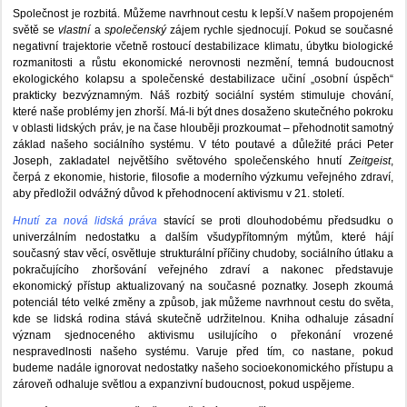
Společnost je rozbitá. Můžeme navrhnout cestu k lepší.V našem propojeném
světě se
vlastní
a
společenský
zájem rychle sjednocují. Pokud se současné
negativní trajektorie včetně rostoucí destabilizace klimatu, úbytku biologické
rozmanitosti a růstu ekonomické nerovnosti nezmění, temná budoucnost
ekologického kolapsu a společenské destabilizace učiní „osobní úspěch“
prakticky bezvýznamným. Náš rozbitý sociální systém stimuluje chování,
které naše problémy jen zhorší. Má-li být dnes dosaženo skutečného pokroku
v oblasti lidských práv, je na čase hlouběji prozkoumat – přehodnotit samotný
základ našeho sociálního systému. V této poutavé a důležité práci Peter
Joseph, zakladatel největšího světového společenského hnutí
Zeitgeist
,
čerpá z ekonomie, historie, filosofie a moderního výzkumu veřejného zdraví,
aby předložil odvážný důvod k přehodnocení aktivismu v 21. století.
Hnutí za nová lidská práva
stavící se proti dlouhodobému předsudku o
univerzálním nedostatku a dalším všudypřítomným mýtům, které hájí
současný stav věcí, osvětluje strukturální příčiny chudoby, sociálního útlaku a
pokračujícího zhoršování veřejného zdraví a nakonec představuje
ekonomický přístup aktualizovaný na současné poznatky. Joseph zkoumá
potenciál této velké změny a způsob, jak můžeme navrhnout cestu do světa,
kde se lidská rodina stává skutečně udržitelnou. Kniha odhaluje zásadní
význam sjednoceného aktivismu usilujícího o překonání vrozené
nespravedlnosti našeho systému. Varuje před tím, co nastane, pokud
budeme nadále ignorovat nedostatky našeho socioekonomického přístupu a
zároveň odhaluje světlou a expanzivní budoucnost, pokud uspějeme.