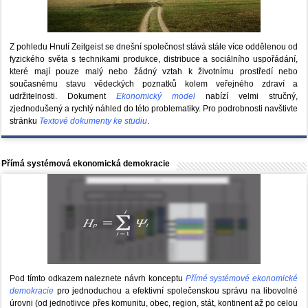
Z pohledu Hnutí Zeitgeist se dnešní společnost stává stále více oddělenou od
fyzického světa s technikami produkce, distribuce a sociálního uspořádání,
které mají pouze malý nebo žádný vztah k životnímu prostředí nebo
současnému stavu vědeckých poznatků kolem veřejného zdraví a
udržitelnosti. Dokument
Ekonomický model
nabízí velmi stručný,
zjednodušený a rychlý náhled do této problematiky. Pro podrobnosti navštivte
stránku
Textové dokumenty ke studiu
.
Přímá systémová ekonomická demokracie
Pod tímto odkazem naleznete návrh konceptu
Přímé systémové ekonomické
demokracie
pro jednoduchou a efektivní společenskou správu na libovolné
úrovni (od jednotlivce přes komunitu, obec, region, stát, kontinent až po celou