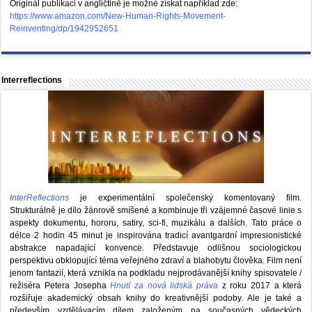
Originál publikaci v angličtině je možné získat například zde:
https://www.amazon.com/New-Human-Rights-Movement-
Reinventing/dp/1942952651
Interreflections
InterReflections
je experimentální společenský komentovaný film.
Strukturálně je dílo žánrově smíšené a kombinuje tři vzájemné časové linie s
aspekty dokumentu, hororu, satiry, sci-fi, muzikálu a dalších. Tato práce o
délce 2 hodin 45 minut je inspirována tradicí avantgardní impresionistické
abstrakce napadající konvence. Představuje odlišnou sociologickou
perspektivu obklopující téma veřejného zdraví a blahobytu člověka. Film není
jenom fantazií, která vznikla na podkladu nejprodávanější knihy spisovatele /
režiséra Petera Josepha
Hnutí za nová lidská práva
z roku 2017 a která
rozšiřuje akademický obsah knihy do kreativnější podoby. Ale je také a
především vzdělávacím dílem založeným na současných vědeckých