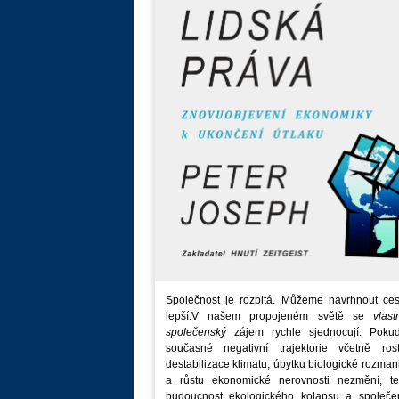
Společnost je rozbitá. Můžeme navrhnout ces
lepší.V našem propojeném světě se
vlast
společenský
zájem rychle sjednocují. Poku
současné negativní trajektorie včetně rost
destabilizace klimatu, úbytku biologické rozmani
a růstu ekonomické nerovnosti nezmění, t
budoucnost ekologického kolapsu a společe