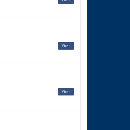
Více »
Více »