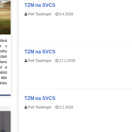
TZM na SVCS
Petr Taubinger
8.4.2026
stává
ta s
ního
TZM na SVCS
vztah
Petr Taubinger
17.2.2026
tavu
ví a
bízí
 této
ánku
TZM na SVCS
Petr Taubinger
2.2.2026