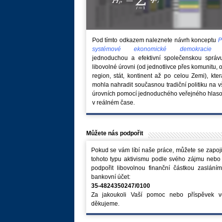
Pod tímto odkazem naleznete návrh konceptu
P
systémové ekonomické demokraci
jednoduchou a efektivní společenskou správ
libovolné úrovni (od jednotlivce přes komunitu, 
region, stát, kontinent až po celou Zemi), kte
mohla nahradit současnou tradiční politiku na 
úrovních pomocí jednoduchého veřejného hlaso
v reálném čase.
Můžete nás podpořit
Pokud se vám líbí naše práce, můžete se zapoji
tohoto typu aktivismu podle svého zájmu nebo
podpořit libovolnou finanční částkou zaslání
bankovní účet:
35-4824350247/0100
Za jakoukoli Vaší pomoc nebo příspěvek v
děkujeme.