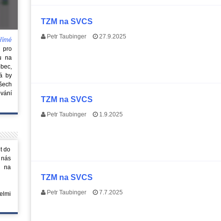
TZM na SVCS
Petr Taubinger
27.9.2025
římé
e
pro
u na
obec,
rá by
všech
vání
TZM na SVCS
Petr Taubinger
1.9.2025
t do
 nás
m na
TZM na SVCS
Petr Taubinger
7.7.2025
elmi