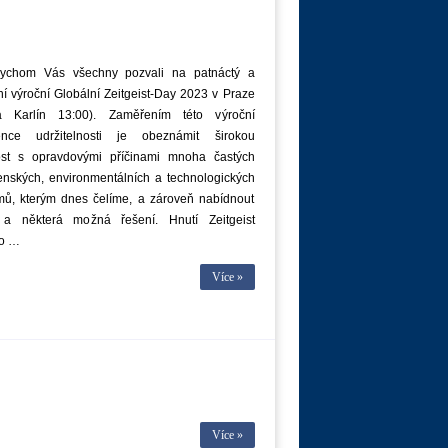
ychom Vás všechny pozvali na patnáctý a
í výroční Globální Zeitgeist-Day 2023 v Praze
a Karlín 13:00). Zaměřením této výroční
ence udržitelnosti je obeznámit širokou
ost s opravdovými příčinami mnoha častých
enských, environmentálních a technologických
mů, kterým dnes čelíme, a zároveň nabídnout
 a některá možná řešení. Hnutí Zeitgeist
ho …
Více »
Více »