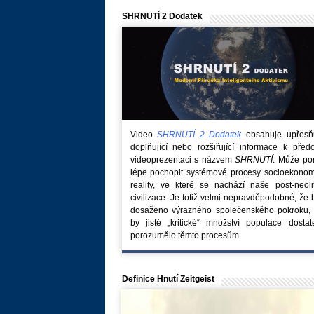
SHRNUTÍ 2 Dodatek
Video
SHRNUTÍ 2 Dodatek
obsahuje upřesňuj
doplňující nebo rozšiřující informace k před
videoprezentaci s názvem
SHRNUTÍ
. Může po
lépe pochopit systémové procesy socioekonom
reality, ve které se nachází naše post-neoli
civilizace. Je totiž velmi nepravděpodobné, že
dosaženo výrazného společenského pokroku, 
by jisté „kritické“ množství populace dostat
porozumělo těmto procesům.
Definice Hnutí Zeitgeist