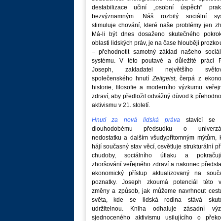
destabilizace učiní „osobní úspěch“ prakt
bezvýznamným. Náš rozbitý sociální sy
stimuluje chování, které naše problémy jen zh
Má-li být dnes dosaženo skutečného pokro
oblasti lidských práv, je na čase hlouběji prozk
– přehodnotit samotný základ našeho sociál
systému. V této poutavé a důležité práci P
Joseph, zakladatel největšího světo
společenského hnutí
Zeitgeist
, čerpá z ekono
historie, filosofie a moderního výzkumu veře
zdraví, aby předložil odvážný důvod k přehodn
aktivismu v 21. století.
Hnutí za nová lidská práva
stavící se p
dlouhodobému předsudku o univerzá
nedostatku a dalším všudypřítomným mýtům, k
hájí současný stav věcí, osvětluje strukturální př
chudoby, sociálního útlaku a pokračují
zhoršování veřejného zdraví a nakonec předst
ekonomický přístup aktualizovaný na souč
poznatky. Joseph zkoumá potenciál této v
změny a způsob, jak můžeme navrhnout cest
světa, kde se lidská rodina stává skut
udržitelnou. Kniha odhaluje zásadní vý
sjednoceného aktivismu usilujícího o překo