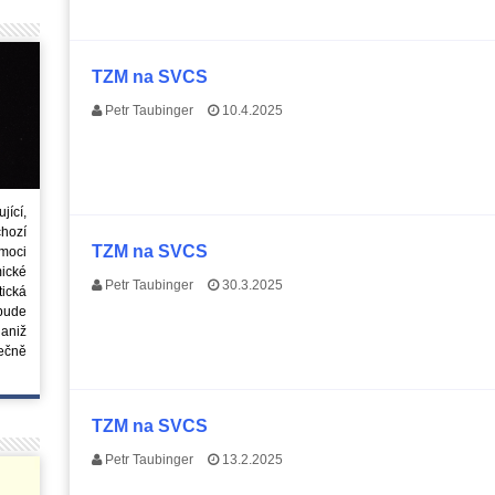
TZM na SVCS
Petr Taubinger
10.4.2025
ící,
chozí
TZM na SVCS
moci
ické
Petr Taubinger
30.3.2025
tická
 bude
aniž
ečně
TZM na SVCS
Petr Taubinger
13.2.2025