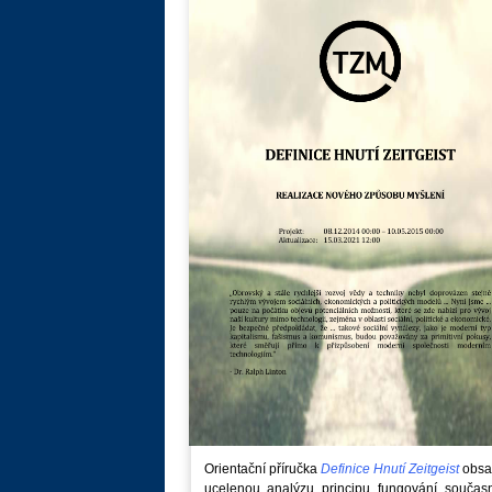
Orientační příručka
Definice Hnutí Zeitgeist
obsa
ucelenou analýzu principu fungování součas