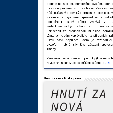
globálního socioekonomického systému generu
nespočet problémů sužujících svět. Zároveň uk
náš současný obrovský potenciál k jejich celk
vyřešení a vytvoření spravedlivé a udržit
společnosti, který přímo vyplývá z na
vědeckotechnických schopností. To vše se 
uskutečnit za předpokladu hlubšího porozu
těmto principům vyplývajících z přírodních z
jistou části populace, která je rozhodující
vytvoření hybné síly této zásadní společe
změny.
Zkrácenou verzi orientační příručky (kde nepro
revize ani aktualizace) si můžete stáhnout
ZDE
.
Hnutí za nová lidská práva