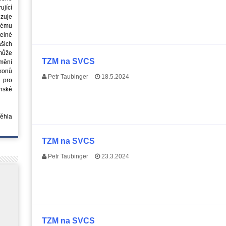
jící
azuje
ovému
elné
šich
může
TZM na SVCS
mění
ákonů
Petr Taubinger
18.5.2024
 pro
nské
běhla
TZM na SVCS
Petr Taubinger
23.3.2024
TZM na SVCS