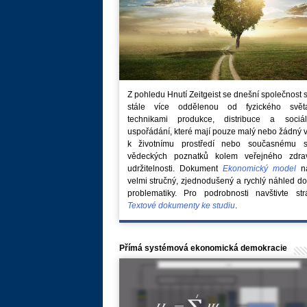
Z pohledu Hnutí Zeitgeist se dnešní společnost 
stále více oddělenou od fyzického svě
technikami produkce, distribuce a sociál
uspořádání, které mají pouze malý nebo žádný 
k životnímu prostředí nebo současnému s
vědeckých poznatků kolem veřejného zdra
udržitelnosti. Dokument
Ekonomický model
na
velmi stručný, zjednodušený a rychlý náhled do
problematiky. Pro podrobnosti navštivte str
Textové dokumenty ke studiu
.
Přímá systémová ekonomická demokracie