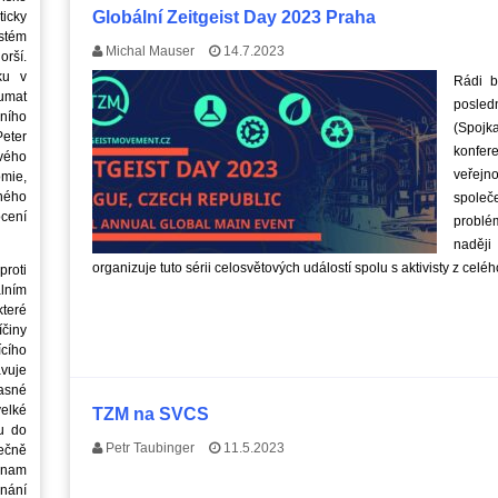
Globální Zeitgeist Day 2023 Praha
icky
stém
Michal Mauser
14.7.2023
orší.
ku v
Rádi b
oumat
posledn
ního
(Spojk
eter
konfer
vého
veřejn
mie,
jného
společ
ocení
problé
naději
organizuje tuto sérii celosvětových událostí spolu s aktivisty z celé
roti
lním
teré
íčiny
cího
avuje
asné
elké
TZM na SVCS
u do
Petr Taubinger
11.5.2023
ečně
znam
nání