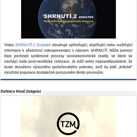
Video
SHRNUTÍ 2 Dodatek
obsahuje upřesňující, doplňující nebo rozšiřující
informace k předchozí videoprezentaci s názvem
SHRNUTÍ
. Může pomoci
lépe pochopit systémové procesy socioekonomické reality, ve které se
nachází naše post-neolitická civilizace. Je totiž velmi nepravděpodobné, že
bude dosaženo výrazného společenského pokroku, aniž by jisté „kritické“
množství populace dostatečně porozumělo těmto procesům.
Definice Hnutí Zeitgeist