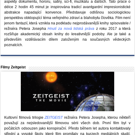
aspekty dokumentu, hororu, satiry, sci-fi, muzikálu a dalších. Tato práce o
délce 2 hodin 45 minut je inspirována tradicí avantgardní impresionistické
abstrakce napadající konvence. Představuje odlišnou sociologickou
perspektivu obklopující téma veřejného zdraví a blahobytu člověka. Film není
jenom fantazií, která vznikla na podkladu nejprodávanější knihy spisovatele /
režiséra Petera Josepha
Hnutí za nová lidská práva
z roku 2017 a která
rozšiřuje akademický obsah knihy do kreativnější podoby. Ale je také a
především vzdělávacím dílem založeným na současných vědeckých
poznatcích.
Filmy Zeitgeist
Kultovní filmová trilogie
ZEITGEIST
režiséra Petera Josepha, kterou někteří
považují za nejsledovanější filmovou sérii všech dob. První film byl v
počátcích odsouzen jako konspirační. Přesto během let autora kontaktovaly
střední a vysoké školy, které film promítaly na kurzech mediálních studií,