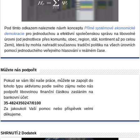
Pod tímto odkazem naleznete návrh konceptu
Přímé systémové ekonomické
demokracie
pro jednoduchou a efektivní společenskou správu na libovolné
úrovni (od jednotlivce přes komunitu, obec, region, stát, kontinent až po celou
Zemi), která by mohla nahradit současnou tradiční politiku na všech úrovních
pomocí jednoduchého veřejného hlasování v reálném čase.
Můžete nás podpořit
Pokud se vám líbí naše práce, můžete se zapojit do
tohoto typu aktivismu podle svého zájmu nebo nás
podpořit libovolnou finanční částkou zasláním na
bankovní účet:
35-4824350247/0100
Za jakoukoli Vaší pomoc nebo příspěvek velmi
děkujeme.
SHRNUTÍ 2 Dodatek