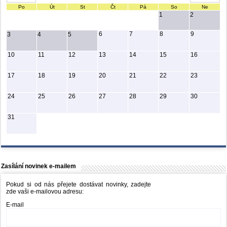
Po
Út
St
Čt
Pá
So
Ne
1
2
6
7
8
9
3
4
5
10
11
12
13
14
15
16
17
18
19
20
21
22
23
24
25
26
27
28
29
30
31
Zasílání novinek e-mailem
Pokud si od nás přejete dostávat novinky, zadejte
zde vaši e-mailovou adresu:
E-mail