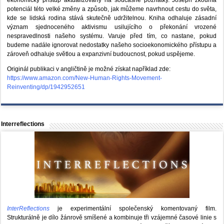
potenciál této velké změny a způsob, jak můžeme navrhnout cestu do světa,
kde se lidská rodina stává skutečně udržitelnou. Kniha odhaluje zásadní
význam sjednoceného aktivismu usilujícího o překonání vrozené
nespravedlnosti našeho systému. Varuje před tím, co nastane, pokud
budeme nadále ignorovat nedostatky našeho socioekonomického přístupu a
zároveň odhaluje světlou a expanzivní budoucnost, pokud uspějeme.
Originál publikaci v angličtině je možné získat například zde:
https://www.amazon.com/New-Human-Rights-Movement-
Reinventing/dp/1942952651
Interreflections
InterReflections
je experimentální společenský komentovaný film.
Strukturálně je dílo žánrově smíšené a kombinuje tři vzájemné časové linie s