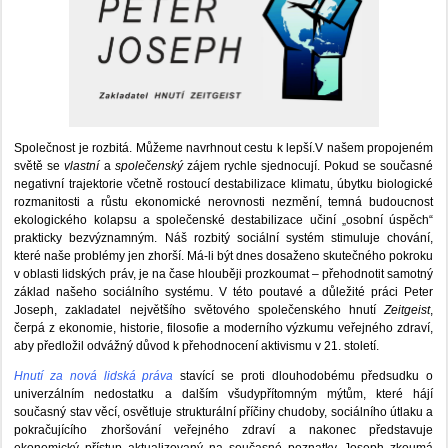
Společnost je rozbitá. Můžeme navrhnout cestu k lepší.V našem propojeném
světě se
vlastní
a
společenský
zájem rychle sjednocují. Pokud se současné
negativní trajektorie včetně rostoucí destabilizace klimatu, úbytku biologické
rozmanitosti a růstu ekonomické nerovnosti nezmění, temná budoucnost
ekologického kolapsu a společenské destabilizace učiní „osobní úspěch“
prakticky bezvýznamným. Náš rozbitý sociální systém stimuluje chování,
které naše problémy jen zhorší. Má-li být dnes dosaženo skutečného pokroku
v oblasti lidských práv, je na čase hlouběji prozkoumat – přehodnotit samotný
základ našeho sociálního systému. V této poutavé a důležité práci Peter
Joseph, zakladatel největšího světového společenského hnutí
Zeitgeist
,
čerpá z ekonomie, historie, filosofie a moderního výzkumu veřejného zdraví,
aby předložil odvážný důvod k přehodnocení aktivismu v 21. století.
Hnutí za nová lidská práva
stavící se proti dlouhodobému předsudku o
univerzálním nedostatku a dalším všudypřítomným mýtům, které hájí
současný stav věcí, osvětluje strukturální příčiny chudoby, sociálního útlaku a
pokračujícího zhoršování veřejného zdraví a nakonec představuje
ekonomický přístup aktualizovaný na současné poznatky. Joseph zkoumá