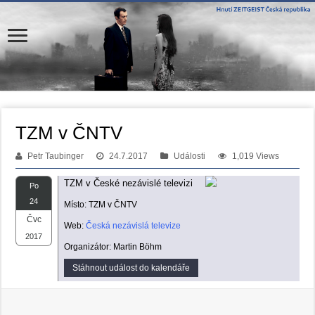
TZM v ČNTV
Petr Taubinger
24.7.2017
Události
1,019 Views
TZM v České nezávislé televizi
Po
24
Místo: TZM v ČNTV
Čvc
Web:
Česká nezávislá televize
2017
Organizátor: Martin Böhm
Stáhnout událost do kalendáře