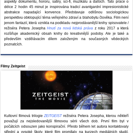
aspekty dokumentu, hororu, satiry, sci-fi, muzikálu a dalších. Tato práce o
délce 2 hodin 45 minut je inspirována tradicí avantgardní impresionistické
abstrakce napadající konvence. Představuje odlišnou sociologickou
perspektivu obklopující téma veřejného zdraví a blahobytu člověka. Film není
jenom fantazií, která vznikla na podkladu nejprodávanější knihy spisovatele /
režiséra Petera Josepha
Hnutí za nová lidská práva
z roku 2017 a která
rozšiřuje akademický obsah knihy do kreativnější podoby. Ale je také a
především vzdělávacím dílem založeným na současných vědeckých
poznatcích.
Filmy Zeitgeist
Kultovní filmová trilogie
ZEITGEIST
režiséra Petera Josepha, kterou někteří
považují za nejsledovanější filmovou sérii všech dob. První film byl v
počátcích odsouzen jako konspirační. Přesto během let autora kontaktovaly
střední a vysoké školy, které film promítaly na kurzech mediálních studií,