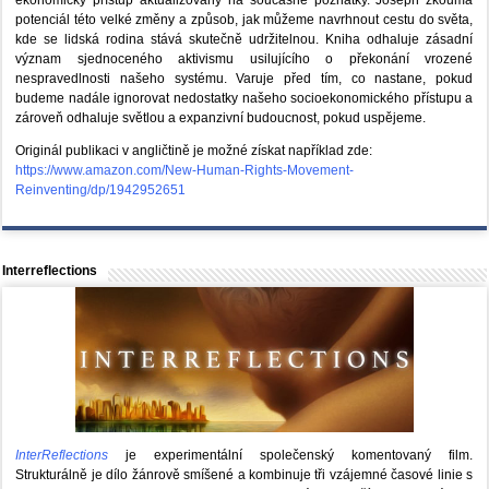
potenciál této velké změny a způsob, jak můžeme navrhnout cestu do světa,
kde se lidská rodina stává skutečně udržitelnou. Kniha odhaluje zásadní
význam sjednoceného aktivismu usilujícího o překonání vrozené
nespravedlnosti našeho systému. Varuje před tím, co nastane, pokud
budeme nadále ignorovat nedostatky našeho socioekonomického přístupu a
zároveň odhaluje světlou a expanzivní budoucnost, pokud uspějeme.
Originál publikaci v angličtině je možné získat například zde:
https://www.amazon.com/New-Human-Rights-Movement-
Reinventing/dp/1942952651
Interreflections
InterReflections
je experimentální společenský komentovaný film.
Strukturálně je dílo žánrově smíšené a kombinuje tři vzájemné časové linie s