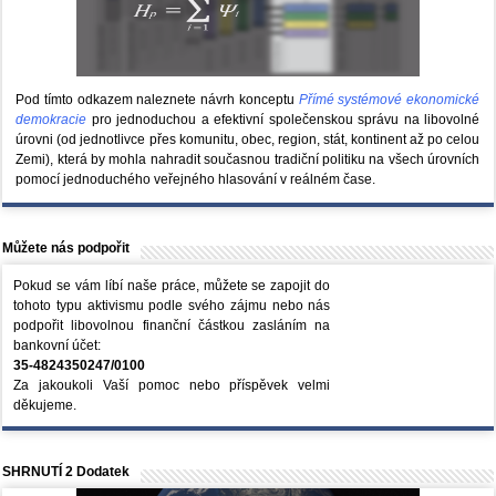
Pod tímto odkazem naleznete návrh konceptu
Přímé systémové ekonomické
demokracie
pro jednoduchou a efektivní společenskou správu na libovolné
úrovni (od jednotlivce přes komunitu, obec, region, stát, kontinent až po celou
Zemi), která by mohla nahradit současnou tradiční politiku na všech úrovních
pomocí jednoduchého veřejného hlasování v reálném čase.
Můžete nás podpořit
Pokud se vám líbí naše práce, můžete se zapojit do
tohoto typu aktivismu podle svého zájmu nebo nás
podpořit libovolnou finanční částkou zasláním na
bankovní účet:
35-4824350247/0100
Za jakoukoli Vaší pomoc nebo příspěvek velmi
děkujeme.
SHRNUTÍ 2 Dodatek