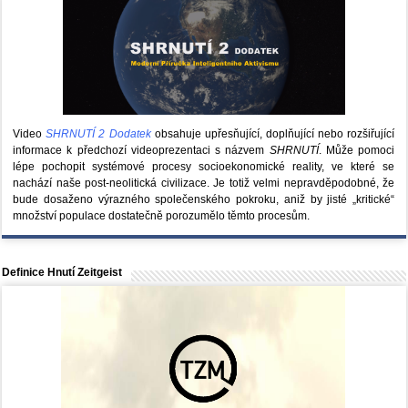
Video
SHRNUTÍ 2 Dodatek
obsahuje upřesňující, doplňující nebo rozšiřující
informace k předchozí videoprezentaci s názvem
SHRNUTÍ
. Může pomoci
lépe pochopit systémové procesy socioekonomické reality, ve které se
nachází naše post-neolitická civilizace. Je totiž velmi nepravděpodobné, že
bude dosaženo výrazného společenského pokroku, aniž by jisté „kritické“
množství populace dostatečně porozumělo těmto procesům.
Definice Hnutí Zeitgeist