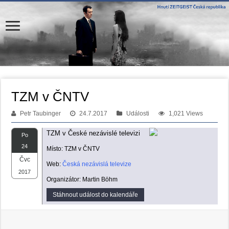
TZM v ČNTV
Petr Taubinger
24.7.2017
Události
1,021 Views
TZM v České nezávislé televizi
Po
24
Místo: TZM v ČNTV
Čvc
Web:
Česká nezávislá televize
2017
Organizátor: Martin Böhm
Stáhnout událost do kalendáře