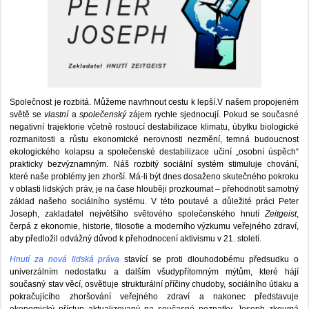
Společnost je rozbitá. Můžeme navrhnout cestu k lepší.V našem propojeném
světě se
vlastní
a
společenský
zájem rychle sjednocují. Pokud se současné
negativní trajektorie včetně rostoucí destabilizace klimatu, úbytku biologické
rozmanitosti a růstu ekonomické nerovnosti nezmění, temná budoucnost
ekologického kolapsu a společenské destabilizace učiní „osobní úspěch“
prakticky bezvýznamným. Náš rozbitý sociální systém stimuluje chování,
které naše problémy jen zhorší. Má-li být dnes dosaženo skutečného pokroku
v oblasti lidských práv, je na čase hlouběji prozkoumat – přehodnotit samotný
základ našeho sociálního systému. V této poutavé a důležité práci Peter
Joseph, zakladatel největšího světového společenského hnutí
Zeitgeist
,
čerpá z ekonomie, historie, filosofie a moderního výzkumu veřejného zdraví,
aby předložil odvážný důvod k přehodnocení aktivismu v 21. století.
Hnutí za nová lidská práva
stavící se proti dlouhodobému předsudku o
univerzálním nedostatku a dalším všudypřítomným mýtům, které hájí
současný stav věcí, osvětluje strukturální příčiny chudoby, sociálního útlaku a
pokračujícího zhoršování veřejného zdraví a nakonec představuje
ekonomický přístup aktualizovaný na současné poznatky. Joseph zkoumá