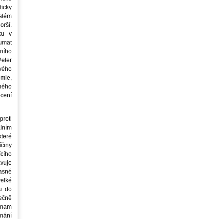
icky
stém
orší.
ku v
oumat
ního
eter
vého
mie,
jného
ocení
roti
lním
teré
íčiny
cího
avuje
asné
elké
u do
ečně
znam
nání