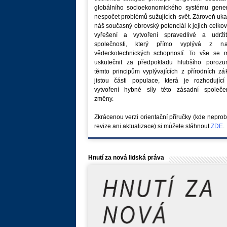
globálního socioekonomického systému generu
nespočet problémů sužujících svět. Zároveň uk
náš současný obrovský potenciál k jejich celk
vyřešení a vytvoření spravedlivé a udržit
společnosti, který přímo vyplývá z na
vědeckotechnických schopností. To vše se 
uskutečnit za předpokladu hlubšího porozu
těmto principům vyplývajících z přírodních z
jistou části populace, která je rozhodující
vytvoření hybné síly této zásadní společe
změny.
Zkrácenou verzi orientační příručky (kde nepro
revize ani aktualizace) si můžete stáhnout
ZDE
.
Hnutí za nová lidská práva