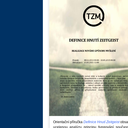
Orientační příručka
Definice Hnutí Zeitgeist
obsa
ucelenou analýzu principu fungování součas