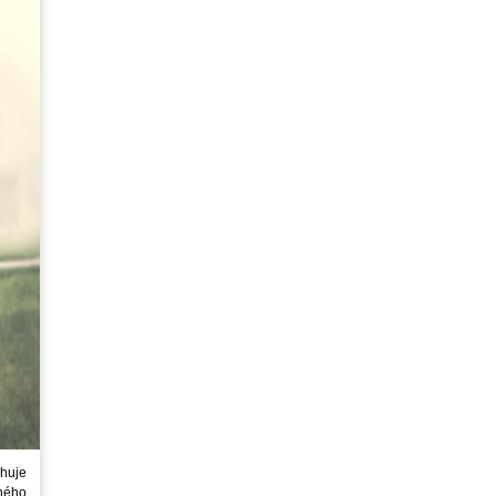
huje
ného