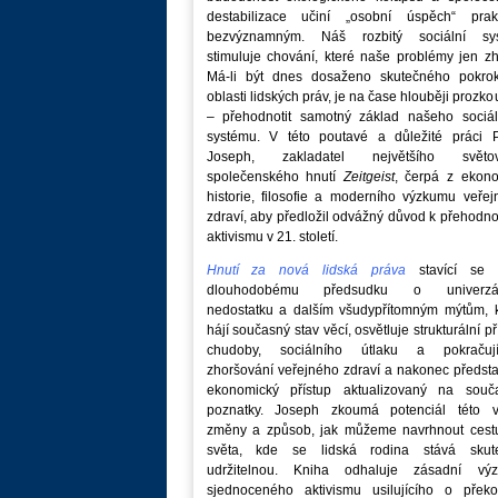
destabilizace učiní „osobní úspěch“ prakt
bezvýznamným. Náš rozbitý sociální sy
stimuluje chování, které naše problémy jen zh
Má-li být dnes dosaženo skutečného pokro
oblasti lidských práv, je na čase hlouběji prozk
– přehodnotit samotný základ našeho sociál
systému. V této poutavé a důležité práci P
Joseph, zakladatel největšího světo
společenského hnutí
Zeitgeist
, čerpá z ekono
historie, filosofie a moderního výzkumu veře
zdraví, aby předložil odvážný důvod k přehodn
aktivismu v 21. století.
Hnutí za nová lidská práva
stavící se p
dlouhodobému předsudku o univerzá
nedostatku a dalším všudypřítomným mýtům, k
hájí současný stav věcí, osvětluje strukturální př
chudoby, sociálního útlaku a pokračují
zhoršování veřejného zdraví a nakonec předst
ekonomický přístup aktualizovaný na souč
poznatky. Joseph zkoumá potenciál této v
změny a způsob, jak můžeme navrhnout cest
světa, kde se lidská rodina stává skut
udržitelnou. Kniha odhaluje zásadní vý
sjednoceného aktivismu usilujícího o překo