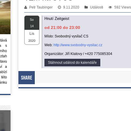
Petr Taubinger
9.11.2020
Události
592 Views
Hnutí Zeitgeist
So
14
od 21:00 do 23:00
Lis
Místo: Svobodný vysílač CS
stává
2020
Web:
http://www.svobodny-vysilac.cz
ta s
ního
Organizátor: Jiří Klatovy / +420 775085304
vztah
tavu
Stáhnout událost do kalendáře
ví a
bízí
 této
Share
ánku