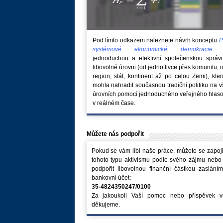
Pod tímto odkazem naleznete návrh konceptu
P
systémové ekonomické demokraci
jednoduchou a efektivní společenskou správ
libovolné úrovni (od jednotlivce přes komunitu, 
region, stát, kontinent až po celou Zemi), kte
mohla nahradit současnou tradiční politiku na 
úrovních pomocí jednoduchého veřejného hlaso
v reálném čase.
Můžete nás podpořit
Pokud se vám líbí naše práce, můžete se zapoji
tohoto typu aktivismu podle svého zájmu nebo
podpořit libovolnou finanční částkou zaslání
bankovní účet:
35-4824350247/0100
Za jakoukoli Vaší pomoc nebo příspěvek v
děkujeme.