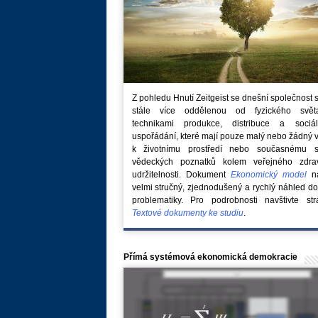
Z pohledu Hnutí Zeitgeist se dnešní společnost 
stále více oddělenou od fyzického svě
technikami produkce, distribuce a sociál
uspořádání, které mají pouze malý nebo žádný 
k životnímu prostředí nebo současnému s
vědeckých poznatků kolem veřejného zdra
udržitelnosti. Dokument
Ekonomický model
na
velmi stručný, zjednodušený a rychlý náhled do
problematiky. Pro podrobnosti navštivte str
Textové dokumenty ke studiu
.
Přímá systémová ekonomická demokracie