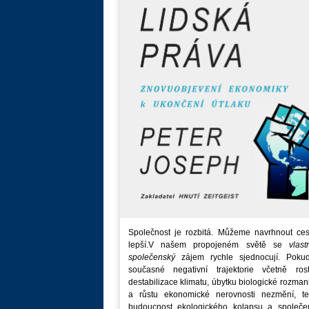
Společnost je rozbitá. Můžeme navrhnout ces
lepší.V našem propojeném světě se
vlast
společenský
zájem rychle sjednocují. Poku
současné negativní trajektorie včetně rost
destabilizace klimatu, úbytku biologické rozmani
a růstu ekonomické nerovnosti nezmění, t
budoucnost ekologického kolapsu a společe