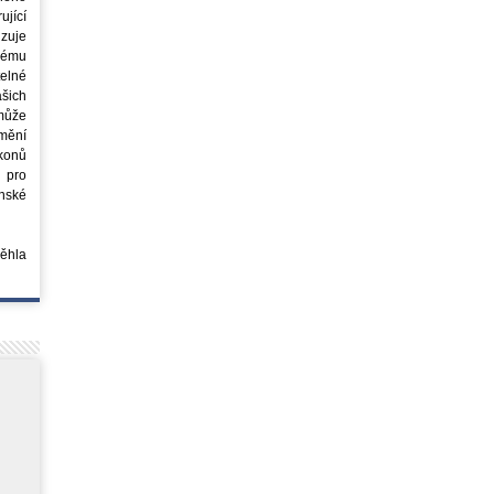
jící
azuje
ovému
elné
šich
může
mění
ákonů
 pro
nské
běhla