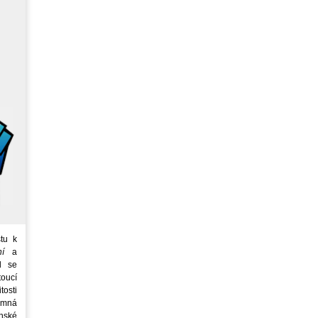
tu k
ní
a
d se
oucí
tosti
emná
nské