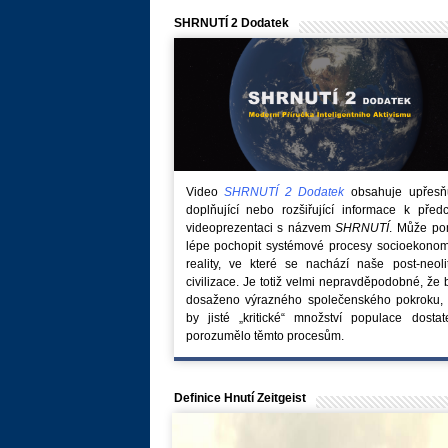
SHRNUTÍ 2 Dodatek
Video
SHRNUTÍ 2 Dodatek
obsahuje upřesňuj
doplňující nebo rozšiřující informace k před
videoprezentaci s názvem
SHRNUTÍ
. Může po
lépe pochopit systémové procesy socioekonom
reality, ve které se nachází naše post-neoli
civilizace. Je totiž velmi nepravděpodobné, že
dosaženo výrazného společenského pokroku, 
by jisté „kritické“ množství populace dostat
porozumělo těmto procesům.
Definice Hnutí Zeitgeist