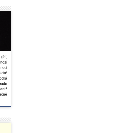
ící,
chozí
moci
ické
tická
 bude
aniž
ečně