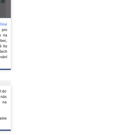
římé
e
pro
u na
obec,
rá by
všech
vání
t do
 nás
m na
elmi