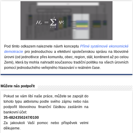
Pod tímto odkazem naleznete návrh konceptu
Přímé systémové ekonomické
demokracie
pro jednoduchou a efektivní společenskou správu na libovolné
úrovni (od jednotlivce přes komunitu, obec, region, stát, kontinent až po celou
Zemi), která by mohla nahradit současnou tradiční politiku na všech úrovních
pomocí jednoduchého veřejného hlasování v reálném čase.
Můžete nás podpořit
Pokud se vám líbí naše práce, můžete se zapojit do
tohoto typu aktivismu podle svého zájmu nebo nás
podpořit libovolnou finanční částkou zasláním na
bankovní účet:
35-4824350247/0100
Za jakoukoli Vaší pomoc nebo příspěvek velmi
děkujeme.