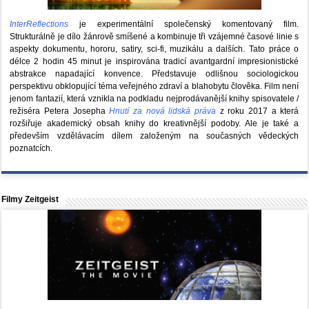
InterReflections
je experimentální společenský komentovaný film.
Strukturálně je dílo žánrově smíšené a kombinuje tři vzájemné časové linie s
aspekty dokumentu, hororu, satiry, sci-fi, muzikálu a dalších. Tato práce o
délce 2 hodin 45 minut je inspirována tradicí avantgardní impresionistické
abstrakce napadající konvence. Představuje odlišnou sociologickou
perspektivu obklopující téma veřejného zdraví a blahobytu člověka. Film není
jenom fantazií, která vznikla na podkladu nejprodávanější knihy spisovatele /
režiséra Petera Josepha
Hnutí za nová lidská práva
z roku 2017 a která
rozšiřuje akademický obsah knihy do kreativnější podoby. Ale je také a
především vzdělávacím dílem založeným na současných vědeckých
poznatcích.
Filmy Zeitgeist