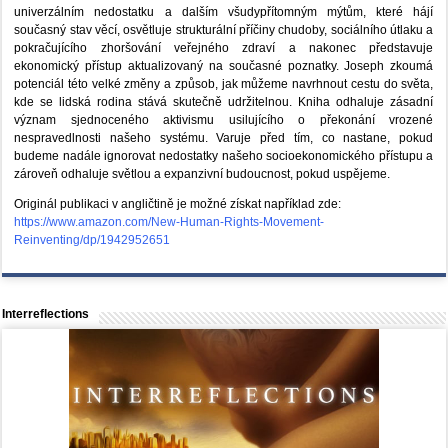
univerzálním nedostatku a dalším všudypřítomným mýtům, které hájí
současný stav věcí, osvětluje strukturální příčiny chudoby, sociálního útlaku a
pokračujícího zhoršování veřejného zdraví a nakonec představuje
ekonomický přístup aktualizovaný na současné poznatky. Joseph zkoumá
potenciál této velké změny a způsob, jak můžeme navrhnout cestu do světa,
kde se lidská rodina stává skutečně udržitelnou. Kniha odhaluje zásadní
význam sjednoceného aktivismu usilujícího o překonání vrozené
nespravedlnosti našeho systému. Varuje před tím, co nastane, pokud
budeme nadále ignorovat nedostatky našeho socioekonomického přístupu a
zároveň odhaluje světlou a expanzivní budoucnost, pokud uspějeme.
Originál publikaci v angličtině je možné získat například zde:
https://www.amazon.com/New-Human-Rights-Movement-
Reinventing/dp/1942952651
Interreflections