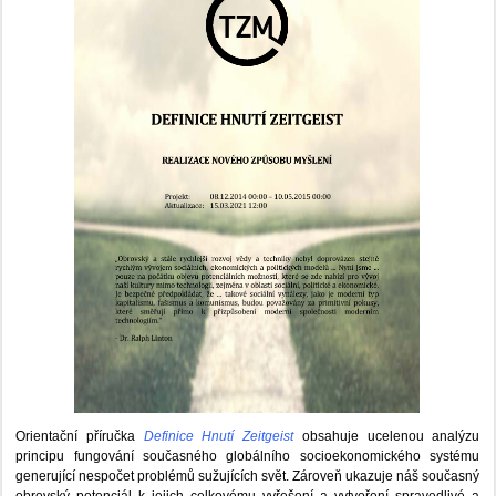
Orientační příručka
Definice Hnutí Zeitgeist
obsahuje ucelenou analýzu
principu fungování současného globálního socioekonomického systému
generující nespočet problémů sužujících svět. Zároveň ukazuje náš současný
obrovský potenciál k jejich celkovému vyřešení a vytvoření spravedlivé a