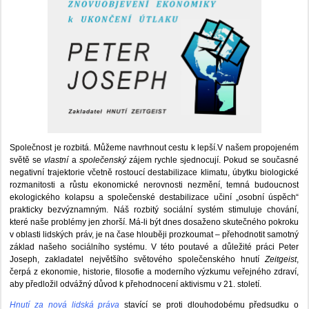
Společnost je rozbitá. Můžeme navrhnout cestu k lepší.V našem propojeném
světě se
vlastní
a
společenský
zájem rychle sjednocují. Pokud se současné
negativní trajektorie včetně rostoucí destabilizace klimatu, úbytku biologické
rozmanitosti a růstu ekonomické nerovnosti nezmění, temná budoucnost
ekologického kolapsu a společenské destabilizace učiní „osobní úspěch“
prakticky bezvýznamným. Náš rozbitý sociální systém stimuluje chování,
které naše problémy jen zhorší. Má-li být dnes dosaženo skutečného pokroku
v oblasti lidských práv, je na čase hlouběji prozkoumat – přehodnotit samotný
základ našeho sociálního systému. V této poutavé a důležité práci Peter
Joseph, zakladatel největšího světového společenského hnutí
Zeitgeist
,
čerpá z ekonomie, historie, filosofie a moderního výzkumu veřejného zdraví,
aby předložil odvážný důvod k přehodnocení aktivismu v 21. století.
Hnutí za nová lidská práva
stavící se proti dlouhodobému předsudku o