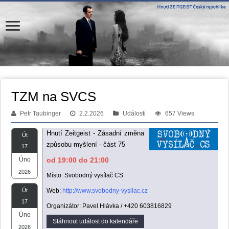
TZM na SVCS
Petr Taubinger
2.2.2026
Události
657 Views
Hnutí Zeitgeist - Zásadní změna
Út
způsobu myšlení - část 75
17
Úno
od 19:00 do 21:00
2026
Místo: Svobodný vysílač CS
Út
Web:
http://www.svobodny-vysilac.cz
17
Organizátor: Pavel Hlávka / +420 603816829
Úno
Stáhnout událost do kalendáře
2026