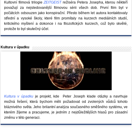
Kultovní filmová trilogie
ZEITGEIST
režiséra Petera Josepha, kterou někteří
považují za nejsledovanější filmovou sérii všech dob. První film byl v
počátcích odsouzen jako konspirační. Přesto během let autora kontaktovaly
střední a vysoké školy, které film promítaly na kurzech mediálních studií,
kritického myšlení a dokonce i na filozofických kurzech, což bylo skvělé,
protože to byl skutečný účel.
Kultura v úpadku
Kultura v úpadku
je projekt, kde Peter Joseph klade otázky a navrhuje
možná řešení, která bychom měli požadovat od zvolených vůdců tohoto
bláznivého světa. Jeho brilantní analýza současného směšného systému, ve
kterém žíjeme a pracujeme, je jedním z nejdůležitějších hlasů pro zásadní
změnu v této generaci.