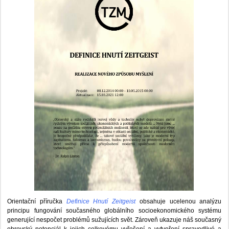
Orientační příručka
Definice Hnutí Zeitgeist
obsahuje ucelenou analýzu
principu fungování současného globálního socioekonomického systému
generující nespočet problémů sužujících svět. Zároveň ukazuje náš současný
obrovský potenciál k jejich celkovému vyřešení a vytvoření spravedlivé a