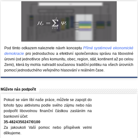
Pod tímto odkazem naleznete návrh konceptu
Přímé systémové ekonomické
demokracie
pro jednoduchou a efektivní společenskou správu na libovolné
úrovni (od jednotlivce přes komunitu, obec, region, stát, kontinent až po celou
Zemi), která by mohla nahradit současnou tradiční politiku na všech úrovních
pomocí jednoduchého veřejného hlasování v reálném čase.
Můžete nás podpořit
Pokud se vám líbí naše práce, můžete se zapojit do
tohoto typu aktivismu podle svého zájmu nebo nás
podpořit libovolnou finanční částkou zasláním na
bankovní účet:
35-4824350247/0100
Za jakoukoli Vaší pomoc nebo příspěvek velmi
děkujeme.