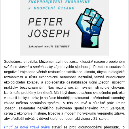
Společnost je rozbitá. Můžeme navrhnout cestu k lepší.V našem propojeném
světě se
vlastní
a
společenský
zájem rychle sjednocují. Pokud se současné
negativní trajektorie včetně rostoucí destabilizace klimatu, úbytku biologické
rozmanitosti a růstu ekonomické nerovnosti nezmění, temná budoucnost
ekologického kolapsu a společenské destabilizace učiní „osobní úspěch“
prakticky bezvýznamným. Náš rozbitý sociální systém stimuluje chování,
které naše problémy jen zhorší. Má-li být dnes dosaženo skutečného pokroku
v oblasti lidských práv, je na čase hlouběji prozkoumat – přehodnotit samotný
základ našeho sociálního systému. V této poutavé a důležité práci Peter
Joseph, zakladatel největšího světového společenského hnutí
Zeitgeist
,
čerpá z ekonomie, historie, filosofie a moderního výzkumu veřejného zdraví,
aby předložil odvážný důvod k přehodnocení aktivismu v 21. století.
Hnutí za nová lidská práva
stavící se proti dlouhodobému předsudku o