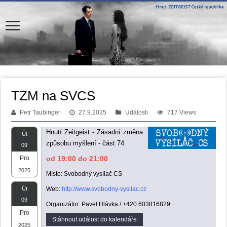
TZM na SVCS
Petr Taubinger
27.9.2025
Události
717 Views
Hnutí Zeitgeist - Zásadní změna
Út
způsobu myšlení - část 74
09
Pro
od 19:00 do 21:00
2025
Místo: Svobodný vysílač CS
Út
Web:
http://www.svobodny-vysilac.cz
09
Organizátor: Pavel Hlávka / +420 603816829
Pro
Stáhnout událost do kalendáře
2025