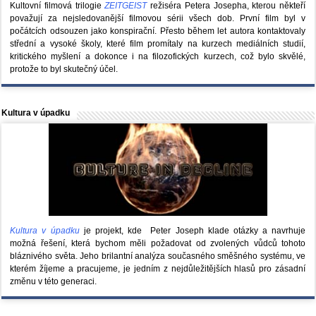
Kultovní filmová trilogie
ZEITGEIST
režiséra Petera Josepha, kterou někteří
považují za nejsledovanější filmovou sérii všech dob. První film byl v
počátcích odsouzen jako konspirační. Přesto během let autora kontaktovaly
střední a vysoké školy, které film promítaly na kurzech mediálních studií,
kritického myšlení a dokonce i na filozofických kurzech, což bylo skvělé,
protože to byl skutečný účel.
Kultura v úpadku
Kultura v úpadku
je projekt, kde Peter Joseph klade otázky a navrhuje
možná řešení, která bychom měli požadovat od zvolených vůdců tohoto
bláznivého světa. Jeho brilantní analýza současného směšného systému, ve
kterém žíjeme a pracujeme, je jedním z nejdůležitějších hlasů pro zásadní
změnu v této generaci.