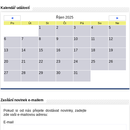
Kalendář událostí
Říjen 2025
◄
►
Po
Út
St
Čt
Pá
So
Ne
1
2
3
4
5
6
7
8
9
10
11
12
13
14
15
16
17
18
19
20
21
22
23
24
25
26
27
28
29
30
31
Zasílání novinek e-mailem
Pokud si od nás přejete dostávat novinky, zadejte
zde vaši e-mailovou adresu:
E-mail