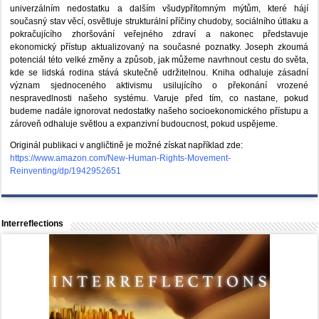
univerzálním nedostatku a dalším všudypřítomným mýtům, které hájí
současný stav věcí, osvětluje strukturální příčiny chudoby, sociálního útlaku a
pokračujícího zhoršování veřejného zdraví a nakonec představuje
ekonomický přístup aktualizovaný na současné poznatky. Joseph zkoumá
potenciál této velké změny a způsob, jak můžeme navrhnout cestu do světa,
kde se lidská rodina stává skutečně udržitelnou. Kniha odhaluje zásadní
význam sjednoceného aktivismu usilujícího o překonání vrozené
nespravedlnosti našeho systému. Varuje před tím, co nastane, pokud
budeme nadále ignorovat nedostatky našeho socioekonomického přístupu a
zároveň odhaluje světlou a expanzivní budoucnost, pokud uspějeme.
Originál publikaci v angličtině je možné získat například zde:
https://www.amazon.com/New-Human-Rights-Movement-
Reinventing/dp/1942952651
Interreflections