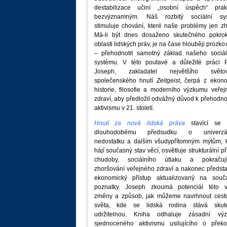
destabilizace učiní „osobní úspěch“ prakt
bezvýznamným. Náš rozbitý sociální sy
stimuluje chování, které naše problémy jen zh
Má-li být dnes dosaženo skutečného pokro
oblasti lidských práv, je na čase hlouběji prozk
– přehodnotit samotný základ našeho sociál
systému. V této poutavé a důležité práci P
Joseph, zakladatel největšího světo
společenského hnutí
Zeitgeist
, čerpá z ekono
historie, filosofie a moderního výzkumu veře
zdraví, aby předložil odvážný důvod k přehodn
aktivismu v 21. století.
Hnutí za nová lidská práva
stavící se p
dlouhodobému předsudku o univerzá
nedostatku a dalším všudypřítomným mýtům, k
hájí současný stav věcí, osvětluje strukturální př
chudoby, sociálního útlaku a pokračují
zhoršování veřejného zdraví a nakonec předst
ekonomický přístup aktualizovaný na souč
poznatky. Joseph zkoumá potenciál této v
změny a způsob, jak můžeme navrhnout cest
světa, kde se lidská rodina stává skut
udržitelnou. Kniha odhaluje zásadní vý
sjednoceného aktivismu usilujícího o překo