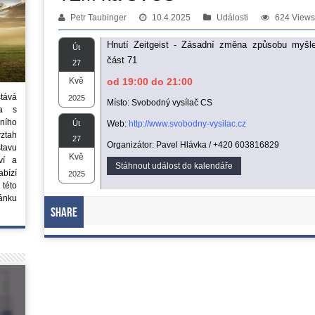
Petr Taubinger
10.4.2025
Události
624 Views
Hnutí Zeitgeist - Zásadní změna způsobu myšle
Út
část 71
27
Kvě
od 19:00 do 21:00
stává
2025
Místo: Svobodný vysílač CS
ta s
ního
Út
Web:
http://www.svobodny-vysilac.cz
vztah
27
Organizátor: Pavel Hlávka / +420 603816829
tavu
Kvě
ví a
Stáhnout událost do kalendáře
bízí
2025
 této
ánku
Share