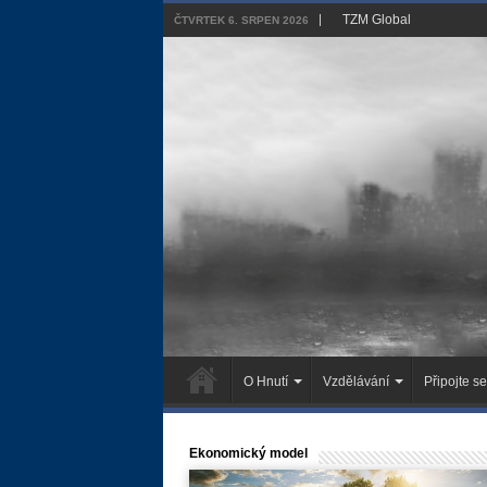
TZM Global
ČTVRTEK 6. SRPEN 2026
O Hnutí
Vzdělávání
Připojte se
Ekonomický model