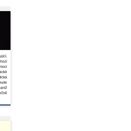
ící,
chozí
moci
ické
tická
 bude
aniž
ečně