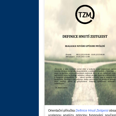
Orientační příručka
Definice Hnutí Zeitgeist
obsa
ucelenou analýzu principu fungování součas