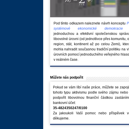
Pod tímto odkazem naleznete návrh konceptu
P
systémové ekonomické demokraci
jednoduchou a efektivní společenskou správ
libovolné úrovni (od jednotlivce přes komunitu, 
region, stát, kontinent až po celou Zemi), kte
mohla nahradit současnou tradiční politiku na 
úrovních pomocí jednoduchého veřejného hlaso
v reálném čase.
Můžete nás podpořit
Pokud se vám líbí naše práce, můžete se zapoji
tohoto typu aktivismu podle svého zájmu nebo
podpořit libovolnou finanční částkou zaslání
bankovní účet:
35-4824350247/0100
Za jakoukoli Vaší pomoc nebo příspěvek v
děkujeme.