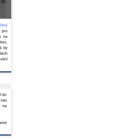
římé
e
pro
u na
obec,
rá by
všech
vání
t do
 nás
m na
elmi