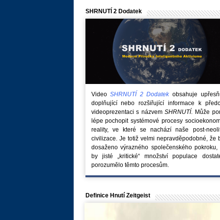
SHRNUTÍ 2 Dodatek
Video
SHRNUTÍ 2 Dodatek
obsahuje upřesňuj
doplňující nebo rozšiřující informace k před
videoprezentaci s názvem
SHRNUTÍ
. Může po
lépe pochopit systémové procesy socioekonom
reality, ve které se nachází naše post-neoli
civilizace. Je totiž velmi nepravděpodobné, že
dosaženo výrazného společenského pokroku, 
by jisté „kritické“ množství populace dostat
porozumělo těmto procesům.
Definice Hnutí Zeitgeist