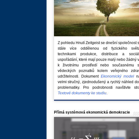
Z pohledu Hnutí Zeitgeist se dnešní společnost 
stále více oddělenou od fyzického svě
technikami produkce, distribuce a sociál
uspořádání, které mají pouze malý nebo žádný 
k životnímu prostředí nebo současnému s
vědeckých poznatků kolem veřejného zdra
udržitelnosti. Dokument
Ekonomický model
na
velmi stručný, zjednodušený a rychlý náhled do
problematiky. Pro podrobnosti navštivte str
Textové dokumenty ke studiu
.
Přímá systémová ekonomická demokracie