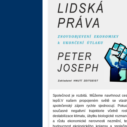
Společnost je rozbitá. Můžeme navrhnout ces
lepší.V našem propojeném světě se
vlast
společenský
zájem rychle sjednocují. Poku
současné negativní trajektorie včetně rost
destabilizace klimatu, úbytku biologické rozmani
a růstu ekonomické nerovnosti nezmění, t
budoucnost ekologického kolapsu a společe