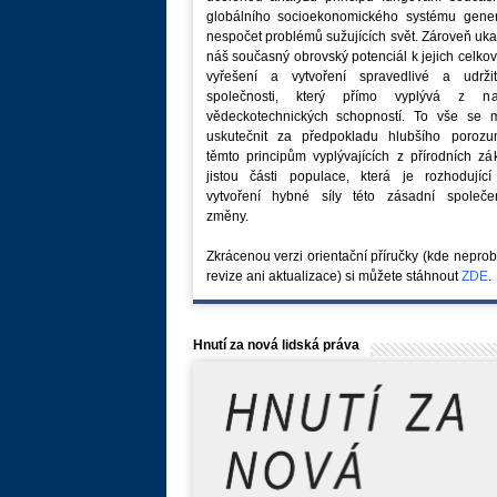
globálního socioekonomického systému generu
nespočet problémů sužujících svět. Zároveň uk
náš současný obrovský potenciál k jejich celk
vyřešení a vytvoření spravedlivé a udržit
společnosti, který přímo vyplývá z na
vědeckotechnických schopností. To vše se 
uskutečnit za předpokladu hlubšího porozu
těmto principům vyplývajících z přírodních z
jistou části populace, která je rozhodující
vytvoření hybné síly této zásadní společe
změny.
Zkrácenou verzi orientační příručky (kde nepro
revize ani aktualizace) si můžete stáhnout
ZDE
.
Hnutí za nová lidská práva