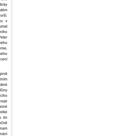
icky
stém
orší.
ku v
oumat
ního
eter
vého
mie,
jného
ocení
roti
lním
teré
íčiny
cího
avuje
asné
elké
u do
ečně
znam
nání