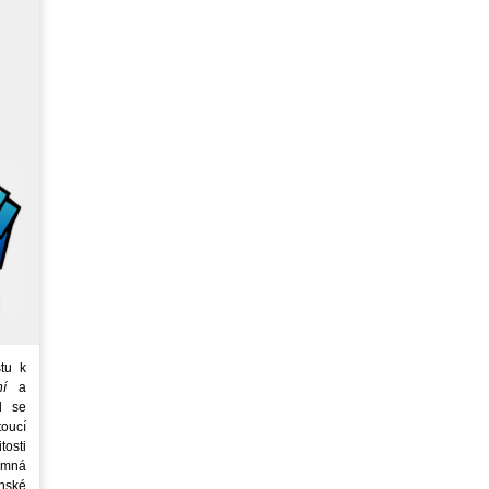
tu k
ní
a
d se
oucí
tosti
emná
nské