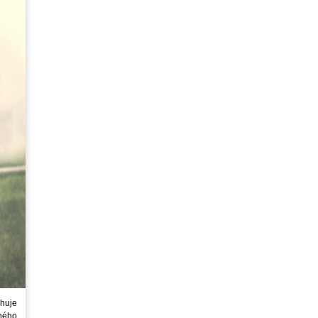
huje
ného