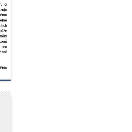
jící
azuje
ovému
elné
šich
může
mění
ákonů
 pro
nské
běhla