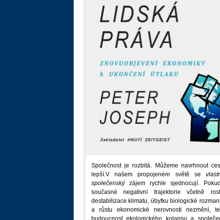
Společnost je rozbitá. Můžeme navrhnout ces
lepší.V našem propojeném světě se
vlast
společenský
zájem rychle sjednocují. Poku
současné negativní trajektorie včetně rost
destabilizace klimatu, úbytku biologické rozmani
a růstu ekonomické nerovnosti nezmění, t
budoucnost ekologického kolapsu a společe