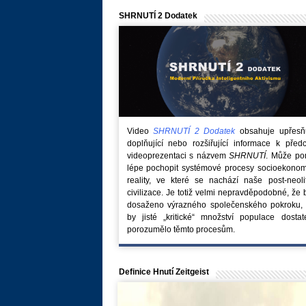
SHRNUTÍ 2 Dodatek
Video
SHRNUTÍ 2 Dodatek
obsahuje upřesňuj
doplňující nebo rozšiřující informace k před
videoprezentaci s názvem
SHRNUTÍ
. Může po
lépe pochopit systémové procesy socioekonom
reality, ve které se nachází naše post-neoli
civilizace. Je totiž velmi nepravděpodobné, že
dosaženo výrazného společenského pokroku, 
by jisté „kritické“ množství populace dostat
porozumělo těmto procesům.
Definice Hnutí Zeitgeist