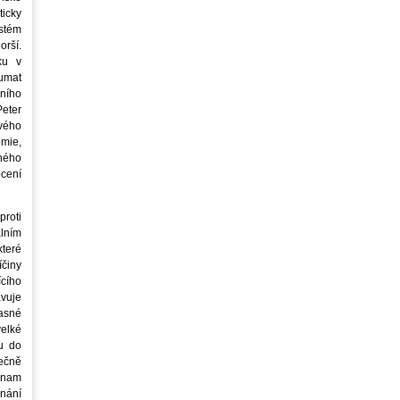
icky
stém
orší.
ku v
oumat
ního
eter
vého
mie,
jného
ocení
roti
lním
teré
íčiny
cího
avuje
asné
elké
u do
ečně
znam
nání