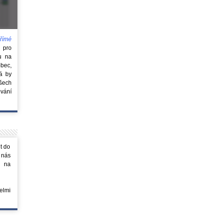
římé
e
pro
u na
obec,
rá by
všech
vání
t do
 nás
m na
elmi