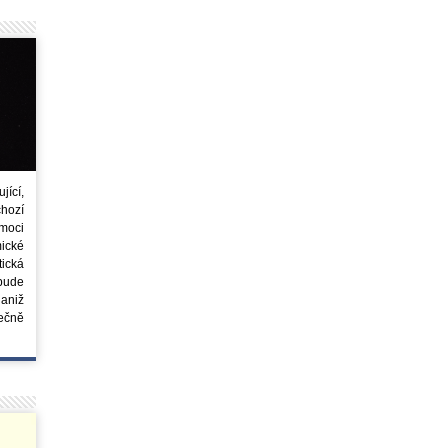
ící,
chozí
moci
ické
tická
 bude
aniž
ečně