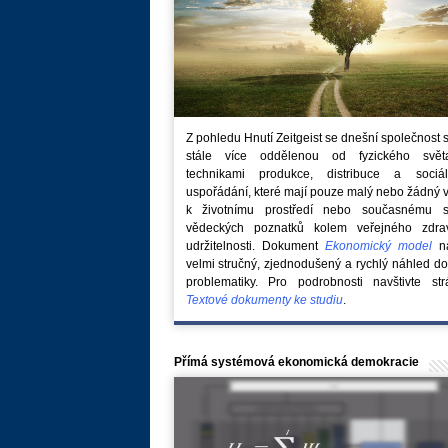
Z pohledu Hnutí Zeitgeist se dnešní společnost 
stále více oddělenou od fyzického svě
technikami produkce, distribuce a sociál
uspořádání, které mají pouze malý nebo žádný 
k životnímu prostředí nebo současnému s
vědeckých poznatků kolem veřejného zdra
udržitelnosti. Dokument
Ekonomický model
na
velmi stručný, zjednodušený a rychlý náhled do
problematiky. Pro podrobnosti navštivte str
Textové dokumenty ke studiu
.
Přímá systémová ekonomická demokracie