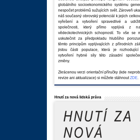
globálního socioekonomického systému generu
nespočet problémů sužujících svět. Zároveň uk
náš současný obrovský potenciál k jejich celk
vyřešení a vytvoření spravedlivé a udržit
společnosti, který přímo vyplývá z na
vědeckotechnických schopností. To vše se 
uskutečnit za předpokladu hlubšího porozu
těmto principům vyplývajících z přírodních z
jistou části populace, která je rozhodující
vytvoření hybné síly této zásadní společe
změny.
Zkrácenou verzi orientační příručky (kde nepro
revize ani aktualizace) si můžete stáhnout
ZDE
.
Hnutí za nová lidská práva