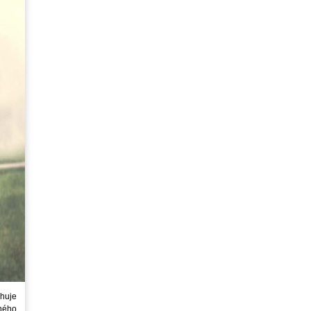
huje
ného