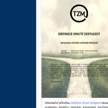
Orientační příručka
Definice Hnutí Zeitgeist
obsa
ucelenou analýzu principu fungování součas