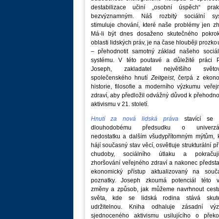
destabilizace učiní „osobní úspěch“ prakt
bezvýznamným. Náš rozbitý sociální sy
stimuluje chování, které naše problémy jen zh
Má-li být dnes dosaženo skutečného pokro
oblasti lidských práv, je na čase hlouběji prozk
– přehodnotit samotný základ našeho sociál
systému. V této poutavé a důležité práci P
Joseph, zakladatel největšího světo
společenského hnutí
Zeitgeist
, čerpá z ekono
historie, filosofie a moderního výzkumu veře
zdraví, aby předložil odvážný důvod k přehodn
aktivismu v 21. století.
Hnutí za nová lidská práva
stavící se p
dlouhodobému předsudku o univerzá
nedostatku a dalším všudypřítomným mýtům, k
hájí současný stav věcí, osvětluje strukturální př
chudoby, sociálního útlaku a pokračují
zhoršování veřejného zdraví a nakonec předst
ekonomický přístup aktualizovaný na souč
poznatky. Joseph zkoumá potenciál této v
změny a způsob, jak můžeme navrhnout cest
světa, kde se lidská rodina stává skut
udržitelnou. Kniha odhaluje zásadní vý
sjednoceného aktivismu usilujícího o překo