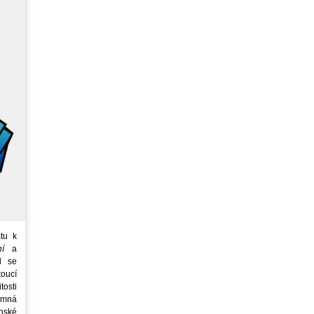
tu k
ní
a
d se
oucí
tosti
emná
nské