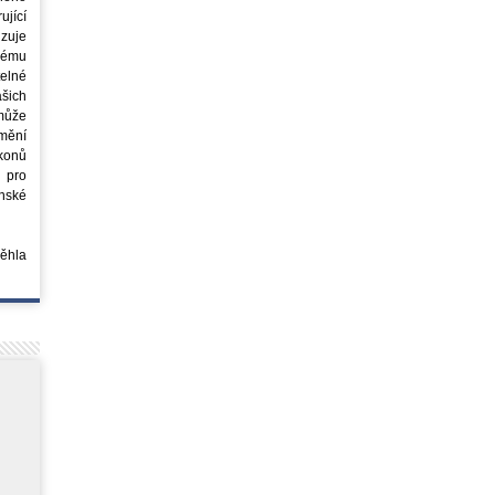
jící
azuje
ovému
elné
šich
může
mění
ákonů
 pro
nské
běhla