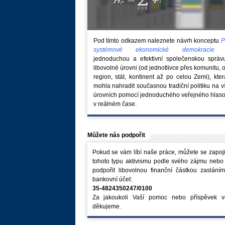
Pod tímto odkazem naleznete návrh konceptu
P
systémové ekonomické demokraci
jednoduchou a efektivní společenskou správ
libovolné úrovni (od jednotlivce přes komunitu, 
region, stát, kontinent až po celou Zemi), kte
mohla nahradit současnou tradiční politiku na 
úrovních pomocí jednoduchého veřejného hlaso
v reálném čase.
Můžete nás podpořit
Pokud se vám líbí naše práce, můžete se zapoji
tohoto typu aktivismu podle svého zájmu nebo
podpořit libovolnou finanční částkou zaslání
bankovní účet:
35-4824350247/0100
Za jakoukoli Vaší pomoc nebo příspěvek v
děkujeme.