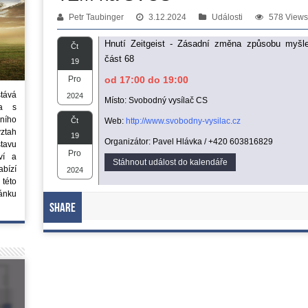
Petr Taubinger
3.12.2024
Události
578 Views
Hnutí Zeitgeist - Zásadní změna způsobu myšle
Čt
část 68
19
Pro
od 17:00 do 19:00
stává
2024
Místo: Svobodný vysílač CS
ta s
ního
Čt
Web:
http://www.svobodny-vysilac.cz
vztah
19
Organizátor: Pavel Hlávka / +420 603816829
tavu
Pro
ví a
Stáhnout událost do kalendáře
bízí
2024
 této
ánku
Share