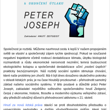
Společnost je rozbitá. Můžeme navrhnout cestu k lepší.V našem propojeném
světě se
vlastní
a
společenský
zájem rychle sjednocují. Pokud se současné
negativní trajektorie včetně rostoucí destabilizace klimatu, úbytku biologické
rozmanitosti a růstu ekonomické nerovnosti nezmění, temná budoucnost
ekologického kolapsu a společenské destabilizace učiní „osobní úspěch“
prakticky bezvýznamným. Náš rozbitý sociální systém stimuluje chování,
které naše problémy jen zhorší. Má-li být dnes dosaženo skutečného pokroku
v oblasti lidských práv, je na čase hlouběji prozkoumat – přehodnotit samotný
základ našeho sociálního systému. V této poutavé a důležité práci Peter
Joseph, zakladatel největšího světového společenského hnutí
Zeitgeist
,
čerpá z ekonomie, historie, filosofie a moderního výzkumu veřejného zdraví,
aby předložil odvážný důvod k přehodnocení aktivismu v 21. století.
Hnutí za nová lidská práva
stavící se proti dlouhodobému předsudku o
univerzálním nedostatku a dalším všudypřítomným mýtům, které hájí