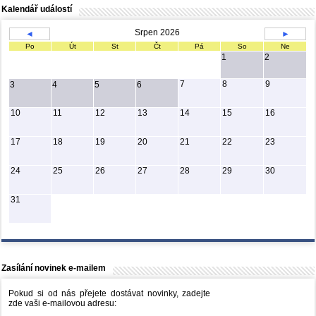
Kalendář událostí
Srpen 2026
◄
►
Po
Út
St
Čt
Pá
So
Ne
1
2
7
8
9
3
4
5
6
10
11
12
13
14
15
16
17
18
19
20
21
22
23
24
25
26
27
28
29
30
31
Zasílání novinek e-mailem
Pokud si od nás přejete dostávat novinky, zadejte
zde vaši e-mailovou adresu: