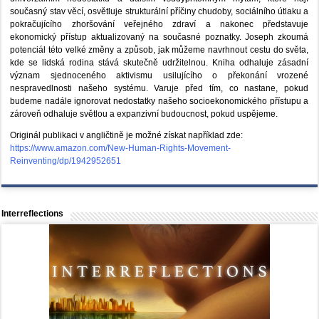
současný stav věcí, osvětluje strukturální příčiny chudoby, sociálního útlaku a
pokračujícího zhoršování veřejného zdraví a nakonec představuje
ekonomický přístup aktualizovaný na současné poznatky. Joseph zkoumá
potenciál této velké změny a způsob, jak můžeme navrhnout cestu do světa,
kde se lidská rodina stává skutečně udržitelnou. Kniha odhaluje zásadní
význam sjednoceného aktivismu usilujícího o překonání vrozené
nespravedlnosti našeho systému. Varuje před tím, co nastane, pokud
budeme nadále ignorovat nedostatky našeho socioekonomického přístupu a
zároveň odhaluje světlou a expanzivní budoucnost, pokud uspějeme.
Originál publikaci v angličtině je možné získat například zde:
https://www.amazon.com/New-Human-Rights-Movement-
Reinventing/dp/1942952651
Interreflections