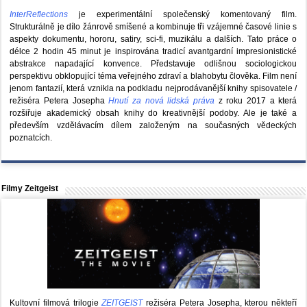
InterReflections
je experimentální společenský komentovaný film.
Strukturálně je dílo žánrově smíšené a kombinuje tři vzájemné časové linie s
aspekty dokumentu, hororu, satiry, sci-fi, muzikálu a dalších. Tato práce o
délce 2 hodin 45 minut je inspirována tradicí avantgardní impresionistické
abstrakce napadající konvence. Představuje odlišnou sociologickou
perspektivu obklopující téma veřejného zdraví a blahobytu člověka. Film není
jenom fantazií, která vznikla na podkladu nejprodávanější knihy spisovatele /
režiséra Petera Josepha
Hnutí za nová lidská práva
z roku 2017 a která
rozšiřuje akademický obsah knihy do kreativnější podoby. Ale je také a
především vzdělávacím dílem založeným na současných vědeckých
poznatcích.
Filmy Zeitgeist
Kultovní filmová trilogie
ZEITGEIST
režiséra Petera Josepha, kterou někteří