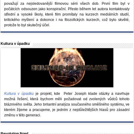
považují za nejsledovanější filmovou sérii všech dob. První film byl v
počátcích odsouzen jako konspirační. Přesto během let autora kontaktovaly
střední a vysoké školy, které film promítaly na kurzech mediálních studií,
kritického myšlení a dokonce i na filozofických kurzech, což bylo skvělé,
protože to byl skutečný účel.
Kultura v úpadku
Kultura v úpadku
je projekt, kde Peter Joseph klade otázky a navrhuje
možná řešení, která bychom měli požadovat od zvolených vůdců tohoto
bláznivého světa. Jeho brilantní analýza současného směšného systému, ve
kterém žíjeme a pracujeme, je jedním z nejdůležitějších hlasů pro zásadní
změnu v této generaci.
Revolution Now!