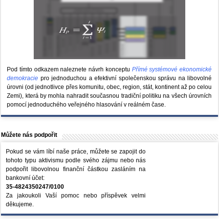
Pod tímto odkazem naleznete návrh konceptu
Přímé systémové ekonomické
demokracie
pro jednoduchou a efektivní společenskou správu na libovolné
úrovni (od jednotlivce přes komunitu, obec, region, stát, kontinent až po celou
Zemi), která by mohla nahradit současnou tradiční politiku na všech úrovních
pomocí jednoduchého veřejného hlasování v reálném čase.
Můžete nás podpořit
Pokud se vám líbí naše práce, můžete se zapojit do
tohoto typu aktivismu podle svého zájmu nebo nás
podpořit libovolnou finanční částkou zasláním na
bankovní účet:
35-4824350247/0100
Za jakoukoli Vaší pomoc nebo příspěvek velmi
děkujeme.