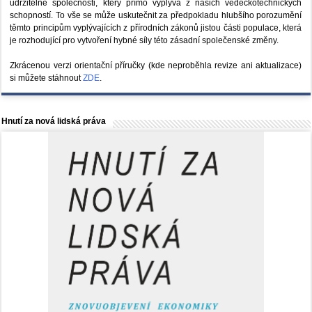
udržitelné společnosti, který přímo vyplývá z našich vědeckotechnických
schopností. To vše se může uskutečnit za předpokladu hlubšího porozumění
těmto principům vyplývajících z přírodních zákonů jistou části populace, která
je rozhodující pro vytvoření hybné síly této zásadní společenské změny.
Zkrácenou verzi orientační příručky (kde neproběhla revize ani aktualizace)
si můžete stáhnout
ZDE
.
Hnutí za nová lidská práva