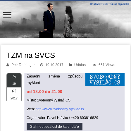
TZM na SVCS
Petr Taubinger
19.10.2017
Události
651 Views
Zásadní změna způsobu
Čt
myšlení
19
Říj
od 18:00 do 21:00
2017
Místo: Svobodný vysílač CS
Web:
http://www.svobodny-vysilac.cz
Organizátor: Pavel Hlávka / +420 603816829
Stáhnout událost do kalendáře