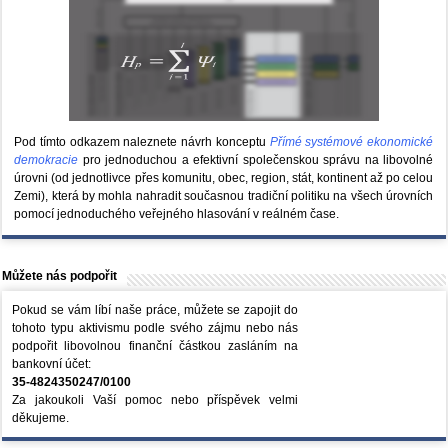
Pod tímto odkazem naleznete návrh konceptu
Přímé systémové ekonomické
demokracie
pro jednoduchou a efektivní společenskou správu na libovolné
úrovni (od jednotlivce přes komunitu, obec, region, stát, kontinent až po celou
Zemi), která by mohla nahradit současnou tradiční politiku na všech úrovních
pomocí jednoduchého veřejného hlasování v reálném čase.
Můžete nás podpořit
Pokud se vám líbí naše práce, můžete se zapojit do
tohoto typu aktivismu podle svého zájmu nebo nás
podpořit libovolnou finanční částkou zasláním na
bankovní účet:
35-4824350247/0100
Za jakoukoli Vaší pomoc nebo příspěvek velmi
děkujeme.