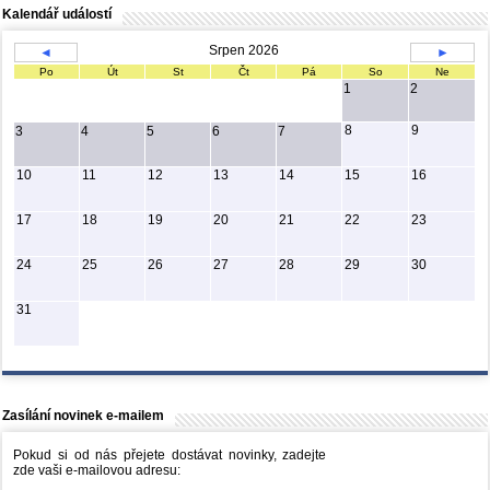
Kalendář událostí
Srpen 2026
◄
►
Po
Út
St
Čt
Pá
So
Ne
1
2
8
9
3
4
5
6
7
10
11
12
13
14
15
16
17
18
19
20
21
22
23
24
25
26
27
28
29
30
31
Zasílání novinek e-mailem
Pokud si od nás přejete dostávat novinky, zadejte
zde vaši e-mailovou adresu: