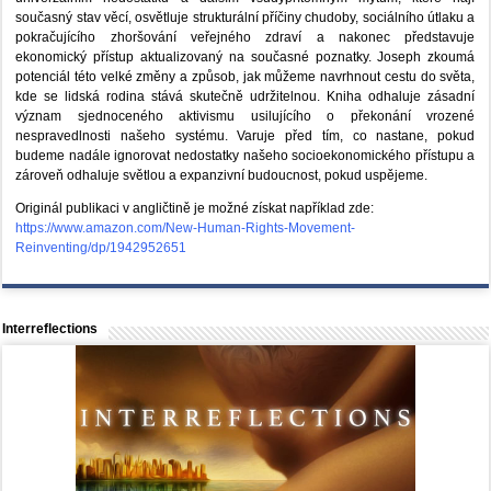
současný stav věcí, osvětluje strukturální příčiny chudoby, sociálního útlaku a
pokračujícího zhoršování veřejného zdraví a nakonec představuje
ekonomický přístup aktualizovaný na současné poznatky. Joseph zkoumá
potenciál této velké změny a způsob, jak můžeme navrhnout cestu do světa,
kde se lidská rodina stává skutečně udržitelnou. Kniha odhaluje zásadní
význam sjednoceného aktivismu usilujícího o překonání vrozené
nespravedlnosti našeho systému. Varuje před tím, co nastane, pokud
budeme nadále ignorovat nedostatky našeho socioekonomického přístupu a
zároveň odhaluje světlou a expanzivní budoucnost, pokud uspějeme.
Originál publikaci v angličtině je možné získat například zde:
https://www.amazon.com/New-Human-Rights-Movement-
Reinventing/dp/1942952651
Interreflections