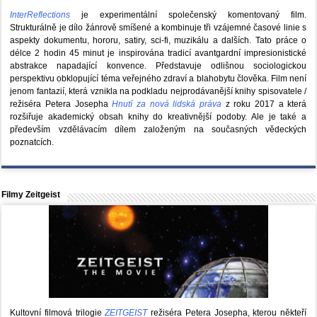
InterReflections
je experimentální společenský komentovaný film.
Strukturálně je dílo žánrově smíšené a kombinuje tři vzájemné časové linie s
aspekty dokumentu, hororu, satiry, sci-fi, muzikálu a dalších. Tato práce o
délce 2 hodin 45 minut je inspirována tradicí avantgardní impresionistické
abstrakce napadající konvence. Představuje odlišnou sociologickou
perspektivu obklopující téma veřejného zdraví a blahobytu člověka. Film není
jenom fantazií, která vznikla na podkladu nejprodávanější knihy spisovatele /
režiséra Petera Josepha
Hnutí za nová lidská práva
z roku 2017 a která
rozšiřuje akademický obsah knihy do kreativnější podoby. Ale je také a
především vzdělávacím dílem založeným na současných vědeckých
poznatcích.
Filmy Zeitgeist
Kultovní filmová trilogie
ZEITGEIST
režiséra Petera Josepha, kterou někteří