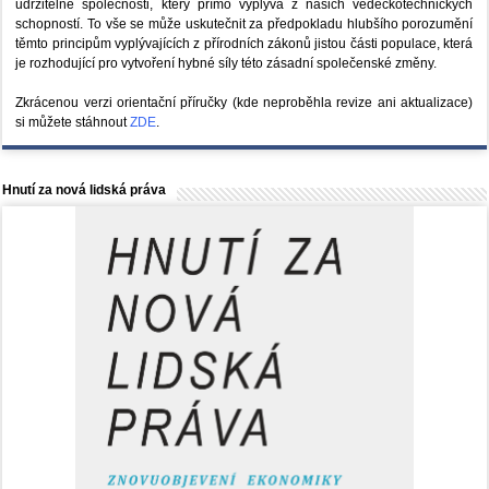
udržitelné společnosti, který přímo vyplývá z našich vědeckotechnických
schopností. To vše se může uskutečnit za předpokladu hlubšího porozumění
těmto principům vyplývajících z přírodních zákonů jistou části populace, která
je rozhodující pro vytvoření hybné síly této zásadní společenské změny.
Zkrácenou verzi orientační příručky (kde neproběhla revize ani aktualizace)
si můžete stáhnout
ZDE
.
Hnutí za nová lidská práva