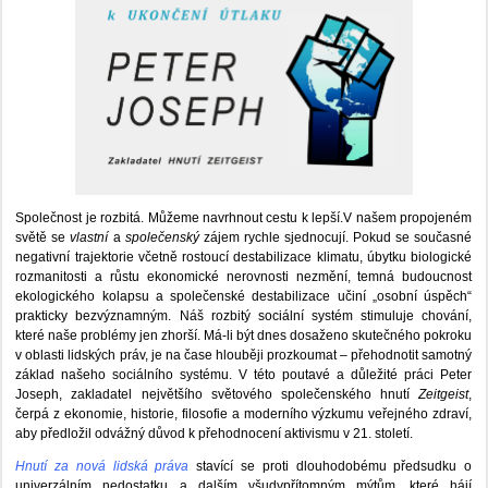
Společnost je rozbitá. Můžeme navrhnout cestu k lepší.V našem propojeném
světě se
vlastní
a
společenský
zájem rychle sjednocují. Pokud se současné
negativní trajektorie včetně rostoucí destabilizace klimatu, úbytku biologické
rozmanitosti a růstu ekonomické nerovnosti nezmění, temná budoucnost
ekologického kolapsu a společenské destabilizace učiní „osobní úspěch“
prakticky bezvýznamným. Náš rozbitý sociální systém stimuluje chování,
které naše problémy jen zhorší. Má-li být dnes dosaženo skutečného pokroku
v oblasti lidských práv, je na čase hlouběji prozkoumat – přehodnotit samotný
základ našeho sociálního systému. V této poutavé a důležité práci Peter
Joseph, zakladatel největšího světového společenského hnutí
Zeitgeist
,
čerpá z ekonomie, historie, filosofie a moderního výzkumu veřejného zdraví,
aby předložil odvážný důvod k přehodnocení aktivismu v 21. století.
Hnutí za nová lidská práva
stavící se proti dlouhodobému předsudku o
univerzálním nedostatku a dalším všudypřítomným mýtům, které hájí