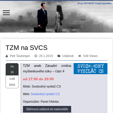
TZM na SVCS
Petr Taubinger
26.1.2015
Události
548 Views
TZM aneb Zásadní změna
Po
myšlenkového toku – část 4
26
Led
od 17:00 do 20:00
2015
Místo: Svobodný vysílač CS
Web:
Svobodný vysílač CS
Organizátor: Pavel Hlávka
Stáhnout událost do kalendáře