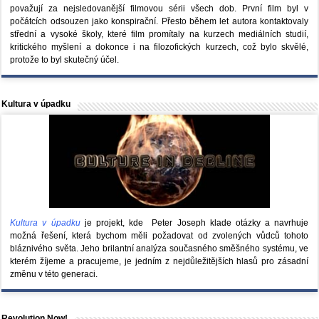
považují za nejsledovanější filmovou sérii všech dob. První film byl v
počátcích odsouzen jako konspirační. Přesto během let autora kontaktovaly
střední a vysoké školy, které film promítaly na kurzech mediálních studií,
kritického myšlení a dokonce i na filozofických kurzech, což bylo skvělé,
protože to byl skutečný účel.
Kultura v úpadku
Kultura v úpadku
je projekt, kde Peter Joseph klade otázky a navrhuje
možná řešení, která bychom měli požadovat od zvolených vůdců tohoto
bláznivého světa. Jeho brilantní analýza současného směšného systému, ve
kterém žíjeme a pracujeme, je jedním z nejdůležitějších hlasů pro zásadní
změnu v této generaci.
Revolution Now!