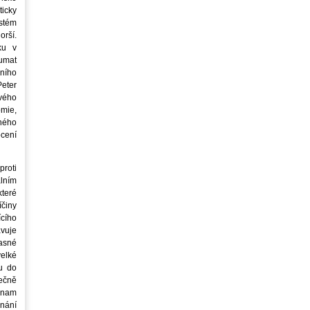
icky
stém
orší.
ku v
oumat
ního
eter
vého
mie,
jného
ocení
roti
lním
teré
íčiny
cího
avuje
asné
elké
u do
ečně
znam
nání