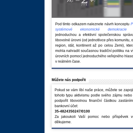
Pod tímto odkazem naleznete návrh konceptu
P
systémové ekonomické demokraci
jednoduchou a efektivní společenskou správ
libovolné úrovni (od jednotlivce přes komunitu, 
region, stát, kontinent až po celou Zemi), kte
mohla nahradit současnou tradiční politiku na 
úrovních pomocí jednoduchého veřejného hlaso
v reálném čase.
Můžete nás podpořit
Pokud se vám líbí naše práce, můžete se zapoji
tohoto typu aktivismu podle svého zájmu nebo
podpořit libovolnou finanční částkou zaslání
bankovní účet:
35-4824350247/0100
Za jakoukoli Vaší pomoc nebo příspěvek v
děkujeme.