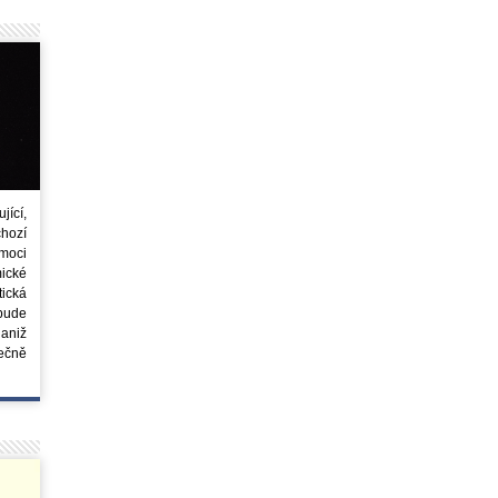
ící,
chozí
moci
ické
tická
 bude
aniž
ečně