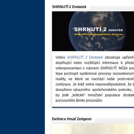
SHRNUTÍ 2 Dodatek
Video
SHRNUTÍ 2 Dodatek
obsahuje upřesňuj
doplňující nebo rozšiřující informace k před
videoprezentaci s názvem
SHRNUTÍ
. Může po
lépe pochopit systémové procesy socioekonom
reality, ve které se nachází naše post-neoli
civilizace. Je totiž velmi nepravděpodobné, že
dosaženo výrazného společenského pokroku, 
by jisté „kritické“ množství populace dostat
porozumělo těmto procesům.
Definice Hnutí Zeitgeist