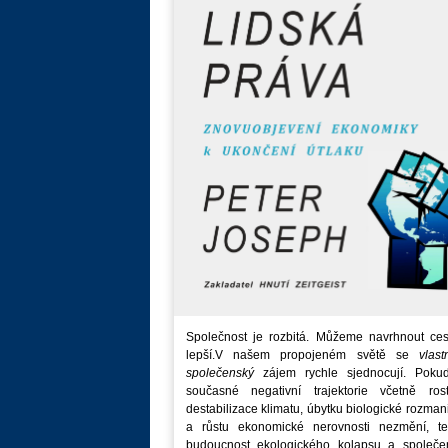
Společnost je rozbitá. Můžeme navrhnout ces
lepší.V našem propojeném světě se
vlast
společenský
zájem rychle sjednocují. Poku
současné negativní trajektorie včetně rost
destabilizace klimatu, úbytku biologické rozmani
a růstu ekonomické nerovnosti nezmění, t
budoucnost ekologického kolapsu a společe