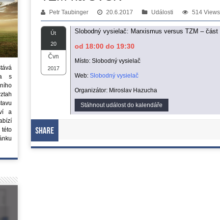
Petr Taubinger
20.6.2017
Události
514 Views
Slobodný vysielač: Marxismus versus TZM – část
Út
20
od 18:00 do 19:30
Čvn
Místo: Slobodný vysielač
stává
2017
Web:
Slobodný vysielač
ta s
ního
Organizátor: Miroslav Hazucha
vztah
tavu
Stáhnout událost do kalendáře
ví a
bízí
 této
Share
ánku