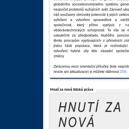
globálního socioekonomického systému generu
nespočet problémů sužujících svět. Zároveň uk
náš současný obrovský potenciál k jejich celk
vyřešení a vytvoření spravedlivé a udržit
společnosti, který přímo vyplývá z na
vědeckotechnických schopností. To vše se 
uskutečnit za předpokladu hlubšího porozu
těmto principům vyplývajících z přírodních z
jistou části populace, která je rozhodující
vytvoření hybné síly této zásadní společe
změny.
Zkrácenou verzi orientační příručky (kde nepro
revize ani aktualizace) si můžete stáhnout
ZDE
.
Hnutí za nová lidská práva