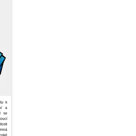
tu k
ní
a
d se
oucí
tosti
emná
nské