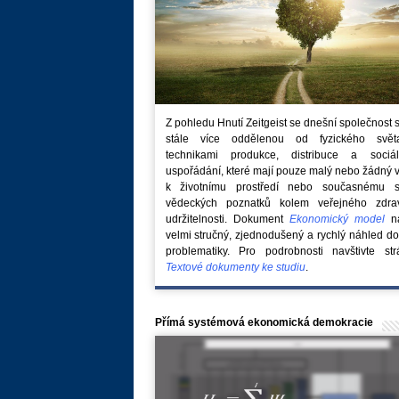
Z pohledu Hnutí Zeitgeist se dnešní společnost 
stále více oddělenou od fyzického svě
technikami produkce, distribuce a sociál
uspořádání, které mají pouze malý nebo žádný 
k životnímu prostředí nebo současnému s
vědeckých poznatků kolem veřejného zdra
udržitelnosti. Dokument
Ekonomický model
na
velmi stručný, zjednodušený a rychlý náhled do
problematiky. Pro podrobnosti navštivte str
Textové dokumenty ke studiu
.
Přímá systémová ekonomická demokracie