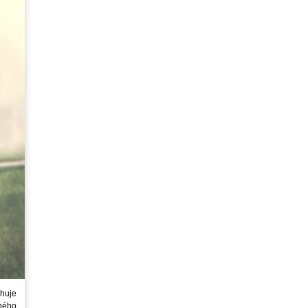
huje
ného