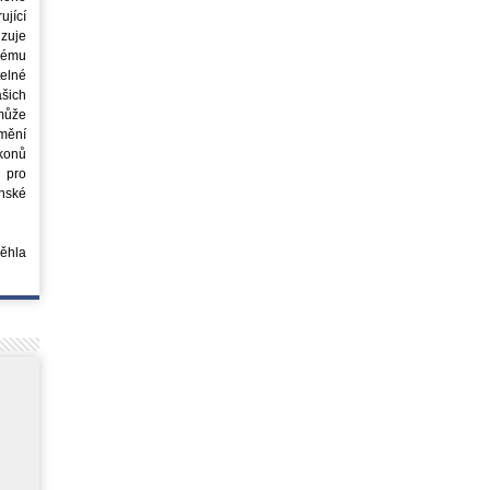
jící
azuje
ovému
elné
šich
může
mění
ákonů
 pro
nské
běhla