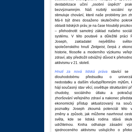
destabilizace učiní „osobní úspěch“ prakt
bezvýznamným. Náš rozbitý sociální sy
stimuluje chování, které naše problémy jen zh
Má-li být dnes dosaženo skutečného pokro
oblasti lidských práv, je na čase hlouběji prozk
– přehodnotit samotný základ našeho sociál
systému. V této poutavé a důležité práci P
Joseph, zakladatel největšího světo
společenského hnutí
Zeitgeist
, čerpá z ekono
historie, filosofie a moderního výzkumu veře
zdraví, aby předložil odvážný důvod k přehodn
aktivismu v 21. století.
Hnutí za nová lidská práva
stavící se p
dlouhodobému předsudku o univerzá
nedostatku a dalším všudypřítomným mýtům, k
hájí současný stav věcí, osvětluje strukturální př
chudoby, sociálního útlaku a pokračují
zhoršování veřejného zdraví a nakonec předst
ekonomický přístup aktualizovaný na souč
poznatky. Joseph zkoumá potenciál této v
změny a způsob, jak můžeme navrhnout cest
světa, kde se lidská rodina stává skut
udržitelnou. Kniha odhaluje zásadní vý
sjednoceného aktivismu usilujícího o překo