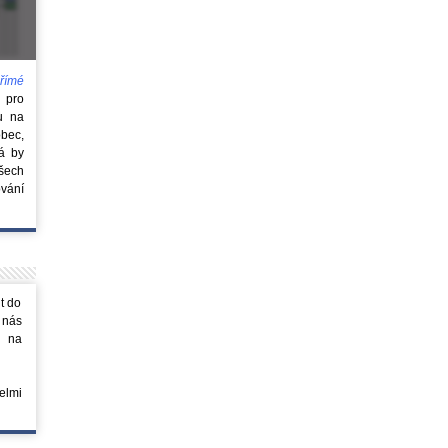
římé
e
pro
u na
obec,
rá by
všech
vání
t do
 nás
m na
elmi