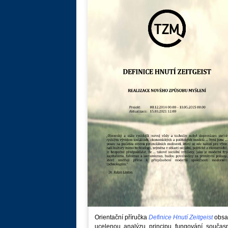
Orientační příručka
Definice Hnutí Zeitgeist
obsa
ucelenou analýzu principu fungování součas