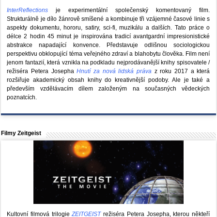
InterReflections
je experimentální společenský komentovaný film.
Strukturálně je dílo žánrově smíšené a kombinuje tři vzájemné časové linie s
aspekty dokumentu, hororu, satiry, sci-fi, muzikálu a dalších. Tato práce o
délce 2 hodin 45 minut je inspirována tradicí avantgardní impresionistické
abstrakce napadající konvence. Představuje odlišnou sociologickou
perspektivu obklopující téma veřejného zdraví a blahobytu člověka. Film není
jenom fantazií, která vznikla na podkladu nejprodávanější knihy spisovatele /
režiséra Petera Josepha
Hnutí za nová lidská práva
z roku 2017 a která
rozšiřuje akademický obsah knihy do kreativnější podoby. Ale je také a
především vzdělávacím dílem založeným na současných vědeckých
poznatcích.
Filmy Zeitgeist
Kultovní filmová trilogie
ZEITGEIST
režiséra Petera Josepha, kterou někteří