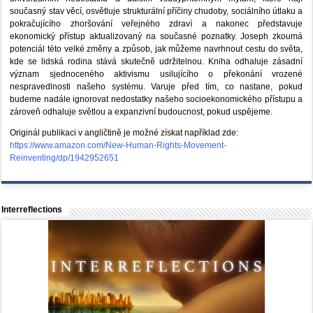
současný stav věcí, osvětluje strukturální příčiny chudoby, sociálního útlaku a
pokračujícího zhoršování veřejného zdraví a nakonec představuje
ekonomický přístup aktualizovaný na současné poznatky. Joseph zkoumá
potenciál této velké změny a způsob, jak můžeme navrhnout cestu do světa,
kde se lidská rodina stává skutečně udržitelnou. Kniha odhaluje zásadní
význam sjednoceného aktivismu usilujícího o překonání vrozené
nespravedlnosti našeho systému. Varuje před tím, co nastane, pokud
budeme nadále ignorovat nedostatky našeho socioekonomického přístupu a
zároveň odhaluje světlou a expanzivní budoucnost, pokud uspějeme.
Originál publikaci v angličtině je možné získat například zde:
https://www.amazon.com/New-Human-Rights-Movement-
Reinventing/dp/1942952651
Interreflections