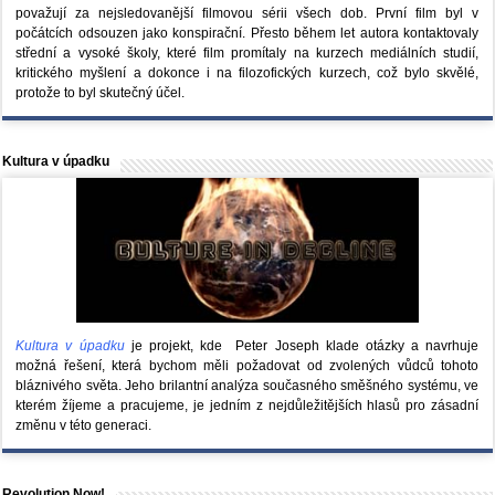
považují za nejsledovanější filmovou sérii všech dob. První film byl v
počátcích odsouzen jako konspirační. Přesto během let autora kontaktovaly
střední a vysoké školy, které film promítaly na kurzech mediálních studií,
kritického myšlení a dokonce i na filozofických kurzech, což bylo skvělé,
protože to byl skutečný účel.
Kultura v úpadku
Kultura v úpadku
je projekt, kde Peter Joseph klade otázky a navrhuje
možná řešení, která bychom měli požadovat od zvolených vůdců tohoto
bláznivého světa. Jeho brilantní analýza současného směšného systému, ve
kterém žíjeme a pracujeme, je jedním z nejdůležitějších hlasů pro zásadní
změnu v této generaci.
Revolution Now!