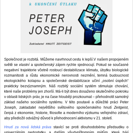
Společnost je rozbitá. Můžeme navrhnout cestu k lepší.V našem propojeném
světě se
vlastní
a
společenský
zájem rychle sjednocují. Pokud se současné
negativní trajektorie včetně rostoucí destabilizace klimatu, úbytku biologické
rozmanitosti a růstu ekonomické nerovnosti nezmění, temná budoucnost
ekologického kolapsu a společenské destabilizace učiní „osobní úspěch“
prakticky bezvýznamným. Náš rozbitý sociální systém stimuluje chování,
které naše problémy jen zhorší. Má-li být dnes dosaženo skutečného pokroku
v oblasti lidských práv, je na čase hlouběji prozkoumat – přehodnotit samotný
základ našeho sociálního systému. V této poutavé a důležité práci Peter
Joseph, zakladatel největšího světového společenského hnutí
Zeitgeist
,
čerpá z ekonomie, historie, filosofie a moderního výzkumu veřejného zdraví,
aby předložil odvážný důvod k přehodnocení aktivismu v 21. století.
Hnutí za nová lidská práva
stavící se proti dlouhodobému předsudku o
univerzálním nedostatku a dalším všudypřítomným mýtům, které hájí