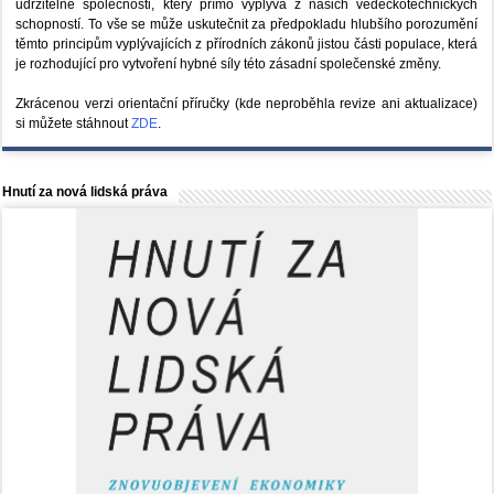
udržitelné společnosti, který přímo vyplývá z našich vědeckotechnických
schopností. To vše se může uskutečnit za předpokladu hlubšího porozumění
těmto principům vyplývajících z přírodních zákonů jistou části populace, která
je rozhodující pro vytvoření hybné síly této zásadní společenské změny.
Zkrácenou verzi orientační příručky (kde neproběhla revize ani aktualizace)
si můžete stáhnout
ZDE
.
Hnutí za nová lidská práva