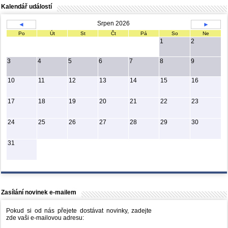
Kalendář událostí
Srpen 2026
◄
►
Po
Út
St
Čt
Pá
So
Ne
1
2
3
4
5
6
7
8
9
10
11
12
13
14
15
16
17
18
19
20
21
22
23
24
25
26
27
28
29
30
31
Zasílání novinek e-mailem
Pokud si od nás přejete dostávat novinky, zadejte
zde vaši e-mailovou adresu: