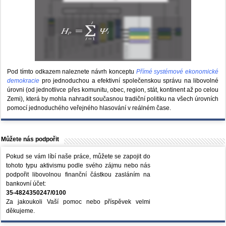
Pod tímto odkazem naleznete návrh konceptu
Přímé systémové ekonomické
demokracie
pro jednoduchou a efektivní společenskou správu na libovolné
úrovni (od jednotlivce přes komunitu, obec, region, stát, kontinent až po celou
Zemi), která by mohla nahradit současnou tradiční politiku na všech úrovních
pomocí jednoduchého veřejného hlasování v reálném čase.
Můžete nás podpořit
Pokud se vám líbí naše práce, můžete se zapojit do
tohoto typu aktivismu podle svého zájmu nebo nás
podpořit libovolnou finanční částkou zasláním na
bankovní účet:
35-4824350247/0100
Za jakoukoli Vaší pomoc nebo příspěvek velmi
děkujeme.