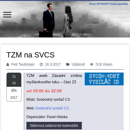
TZM na SVCS
Petr Taubinger
16.3.2017
Události
516 Views
TZM aneb Zásadní změna
Čt
myšlenkového toku – část 23
16
Bře
od 19:00 do 22:00
2017
Místo: Svobodný vysílač CS
Web:
Svobodný vysílač CS
Organizátor: Pavel Hlávka
Stáhnout událost do kalendáře