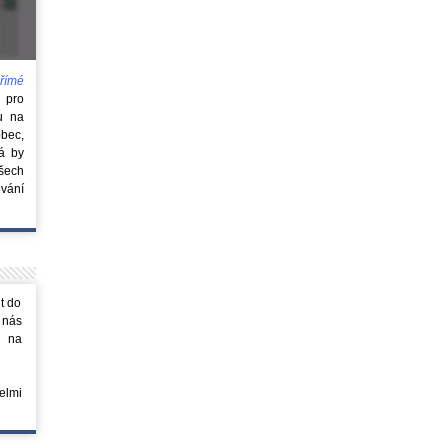
římé
e
pro
u na
obec,
rá by
všech
vání
t do
 nás
m na
elmi