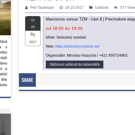
Petr Taubinger
19.10.2017
Události
577 Vie
Marxismus versus TZM - část 8 | Prechodové etap
Út
24
od 18:00 do 19:30
Říj
Místo: Slobodný vysielač
stává
2017
Web:
https://slobodnyvysielac.sk/
ta s
ního
Organizátor: Miroslav Hazucha / +421 950724963
vztah
tavu
Stáhnout událost do kalendáře
ví a
bízí
 této
Share
ánku