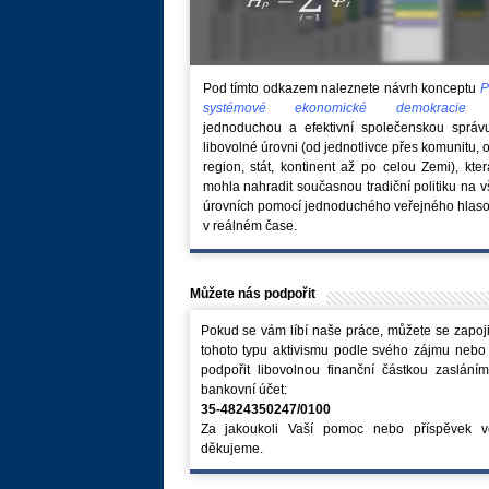
Pod tímto odkazem naleznete návrh konceptu
P
systémové ekonomické demokraci
jednoduchou a efektivní společenskou správ
libovolné úrovni (od jednotlivce přes komunitu, 
region, stát, kontinent až po celou Zemi), kte
mohla nahradit současnou tradiční politiku na 
úrovních pomocí jednoduchého veřejného hlaso
v reálném čase.
Můžete nás podpořit
Pokud se vám líbí naše práce, můžete se zapoji
tohoto typu aktivismu podle svého zájmu nebo
podpořit libovolnou finanční částkou zaslání
bankovní účet:
35-4824350247/0100
Za jakoukoli Vaší pomoc nebo příspěvek v
děkujeme.