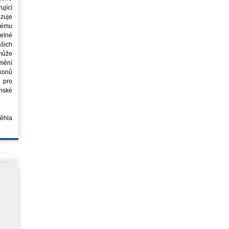
jící
azuje
ovému
elné
šich
může
mění
ákonů
 pro
nské
běhla