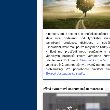
Z pohledu Hnutí Zeitgeist se dnešní společnost 
stále více oddělenou od fyzického svě
technikami produkce, distribuce a sociál
uspořádání, které mají pouze malý nebo žádný 
k životnímu prostředí nebo současnému s
vědeckých poznatků kolem veřejného zdra
udržitelnosti. Dokument
Ekonomický model
na
velmi stručný, zjednodušený a rychlý náhled do
problematiky. Pro podrobnosti navštivte str
Textové dokumenty ke studiu
.
Přímá systémová ekonomická demokracie