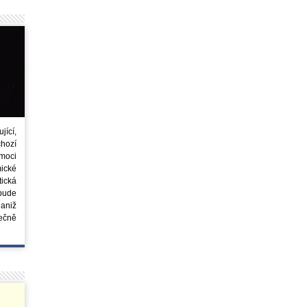
ící,
chozí
moci
ické
tická
 bude
aniž
ečně