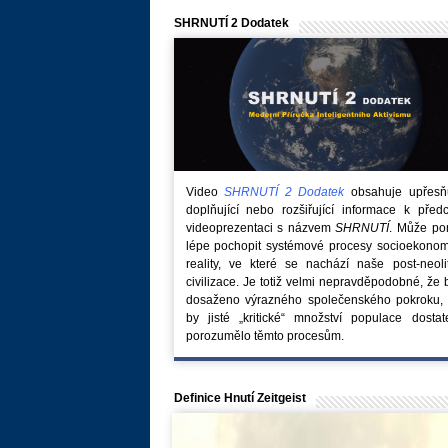
SHRNUTÍ 2 Dodatek
Video
SHRNUTÍ 2 Dodatek
obsahuje upřesňuj
doplňující nebo rozšiřující informace k před
videoprezentaci s názvem
SHRNUTÍ
. Může po
lépe pochopit systémové procesy socioekonom
reality, ve které se nachází naše post-neoli
civilizace. Je totiž velmi nepravděpodobné, že
dosaženo výrazného společenského pokroku, 
by jisté „kritické“ množství populace dostat
porozumělo těmto procesům.
Definice Hnutí Zeitgeist