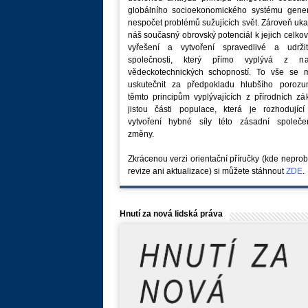
globálního socioekonomického systému generu
nespočet problémů sužujících svět. Zároveň uk
náš současný obrovský potenciál k jejich celk
vyřešení a vytvoření spravedlivé a udržit
společnosti, který přímo vyplývá z na
vědeckotechnických schopností. To vše se 
uskutečnit za předpokladu hlubšího porozu
těmto principům vyplývajících z přírodních z
jistou části populace, která je rozhodující
vytvoření hybné síly této zásadní společe
změny.
Zkrácenou verzi orientační příručky (kde nepro
revize ani aktualizace) si můžete stáhnout
ZDE
.
Hnutí za nová lidská práva