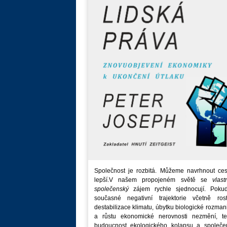
Společnost je rozbitá. Můžeme navrhnout ces
lepší.V našem propojeném světě se
vlast
společenský
zájem rychle sjednocují. Poku
současné negativní trajektorie včetně rost
destabilizace klimatu, úbytku biologické rozmani
a růstu ekonomické nerovnosti nezmění, t
budoucnost ekologického kolapsu a společe