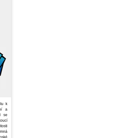
tu k
ní
a
d se
oucí
tosti
emná
nské