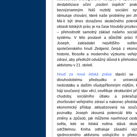
destabilizace učiní „osobní úspěch“ prakt
bezvýznamným. Náš rozbitý sociální sy
stimuluje chování, které naše problémy jen zh
Má-li být dnes dosaženo skutečného pokro
oblasti lidských práv, je na čase hlouběji prozk
– přehodnotit samotný základ našeho sociál
systému. V této poutavé a důležité práci P
Joseph, zakladatel největšího světo
společenského hnutí
Zeitgeist
, čerpá z ekono
historie, filosofie a moderního výzkumu veře
zdraví, aby předložil odvážný důvod k přehodn
aktivismu v 21. století.
Hnutí za nová lidská práva
stavící se p
dlouhodobému předsudku o univerzá
nedostatku a dalším všudypřítomným mýtům, k
hájí současný stav věcí, osvětluje strukturální př
chudoby, sociálního útlaku a pokračují
zhoršování veřejného zdraví a nakonec předst
ekonomický přístup aktualizovaný na souč
poznatky. Joseph zkoumá potenciál této v
změny a způsob, jak můžeme navrhnout cest
světa, kde se lidská rodina stává skut
udržitelnou. Kniha odhaluje zásadní vý
sjednoceného aktivismu usilujícího o překo