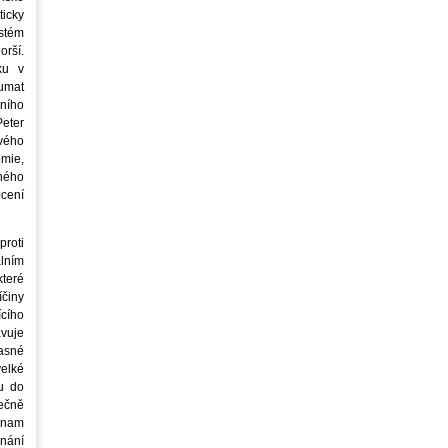
icky
stém
orší.
ku v
oumat
ního
eter
vého
mie,
jného
ocení
roti
lním
teré
íčiny
cího
avuje
asné
elké
u do
ečně
znam
nání