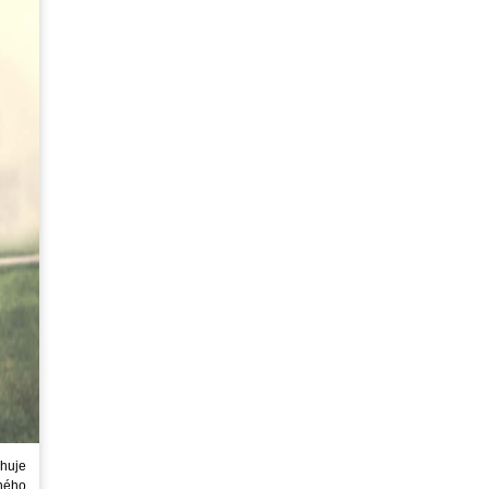
huje
ného