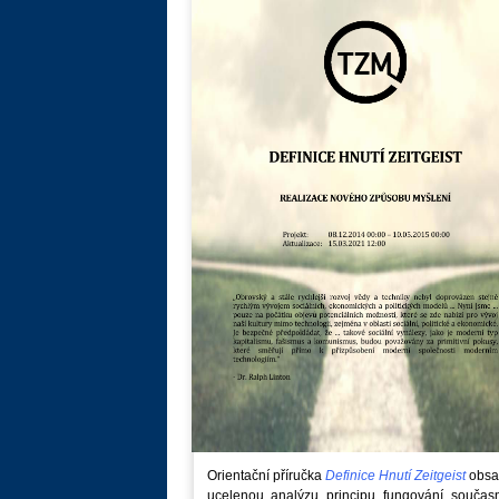
Orientační příručka
Definice Hnutí Zeitgeist
obsa
ucelenou analýzu principu fungování součas