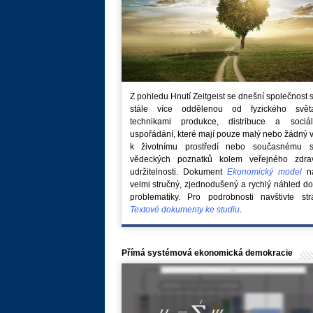
Z pohledu Hnutí Zeitgeist se dnešní společnost 
stále více oddělenou od fyzického svě
technikami produkce, distribuce a sociál
uspořádání, které mají pouze malý nebo žádný 
k životnímu prostředí nebo současnému s
vědeckých poznatků kolem veřejného zdra
udržitelnosti. Dokument
Ekonomický model
na
velmi stručný, zjednodušený a rychlý náhled do
problematiky. Pro podrobnosti navštivte str
Textové dokumenty ke studiu
.
Přímá systémová ekonomická demokracie