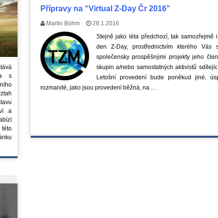
Přípravy na “Virtual Z-Day Čr 2016”
Martin Böhm
28.1.2016
Stejně jako léta předchozí, tak samozřejmě 
den Z-Day, prostřednictvím kterého Vás 
společensky prospěšnými projekty jeho členů
stává
skupin a/nebo samostatných aktivistů sdílejí
ta s
Letošní provedení bude poněkud jiné, úsp
ního
rozmanité, jako jsou provedení běžná, na …
vztah
tavu
ví a
bízí
 této
ánku