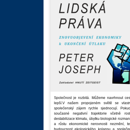
Společnost je rozbitá. Můžeme navrhnout ces
lepší.V našem propojeném světě se
vlast
společenský
zájem rychle sjednocují. Poku
současné negativní trajektorie včetně rost
destabilizace klimatu, úbytku biologické rozmani
a růstu ekonomické nerovnosti nezmění, t
budoucnost ekologického kolapsu a společe