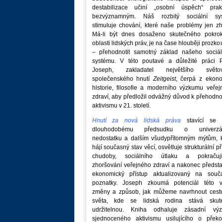
destabilizace učiní „osobní úspěch“ prakt
bezvýznamným. Náš rozbitý sociální sy
stimuluje chování, které naše problémy jen zh
Má-li být dnes dosaženo skutečného pokro
oblasti lidských práv, je na čase hlouběji prozk
– přehodnotit samotný základ našeho sociál
systému. V této poutavé a důležité práci P
Joseph, zakladatel největšího světo
společenského hnutí
Zeitgeist
, čerpá z ekono
historie, filosofie a moderního výzkumu veře
zdraví, aby předložil odvážný důvod k přehodn
aktivismu v 21. století.
Hnutí za nová lidská práva
stavící se p
dlouhodobému předsudku o univerzá
nedostatku a dalším všudypřítomným mýtům, k
hájí současný stav věcí, osvětluje strukturální př
chudoby, sociálního útlaku a pokračují
zhoršování veřejného zdraví a nakonec předst
ekonomický přístup aktualizovaný na souč
poznatky. Joseph zkoumá potenciál této v
změny a způsob, jak můžeme navrhnout cest
světa, kde se lidská rodina stává skut
udržitelnou. Kniha odhaluje zásadní vý
sjednoceného aktivismu usilujícího o překo