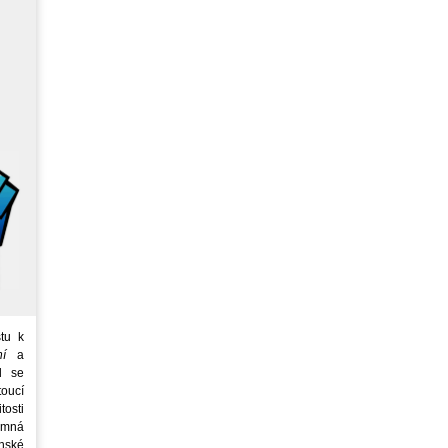
tu k
ní
a
d se
oucí
tosti
emná
nské