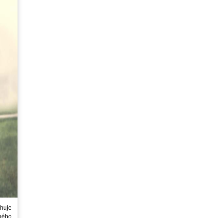
huje
ného