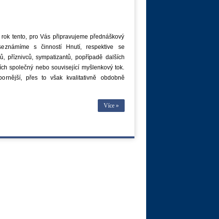
i rok tento, pro Vás připravujeme přednáškový
seznámíme s činností Hnutí, respektive se
, příznivců, sympatizantů, popřípadě dalších
cích společný nebo související myšlenkový tok.
ornější, přes to však kvalitativně obdobně
Více »