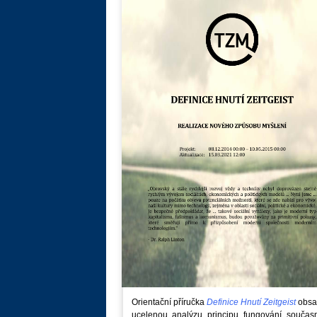
Orientační příručka
Definice Hnutí Zeitgeist
obsa
ucelenou analýzu principu fungování součas