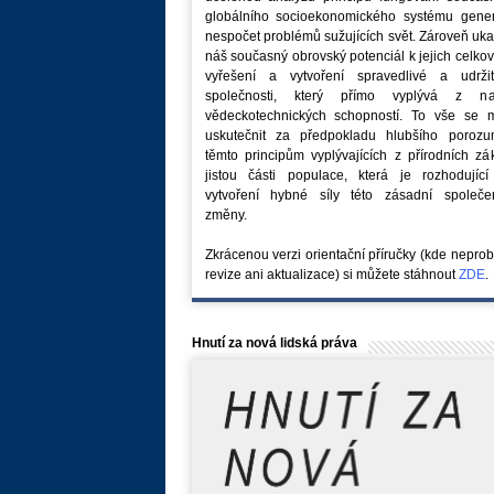
globálního socioekonomického systému generu
nespočet problémů sužujících svět. Zároveň uk
náš současný obrovský potenciál k jejich celk
vyřešení a vytvoření spravedlivé a udržit
společnosti, který přímo vyplývá z na
vědeckotechnických schopností. To vše se 
uskutečnit za předpokladu hlubšího porozu
těmto principům vyplývajících z přírodních z
jistou části populace, která je rozhodující
vytvoření hybné síly této zásadní společe
změny.
Zkrácenou verzi orientační příručky (kde nepro
revize ani aktualizace) si můžete stáhnout
ZDE
.
Hnutí za nová lidská práva