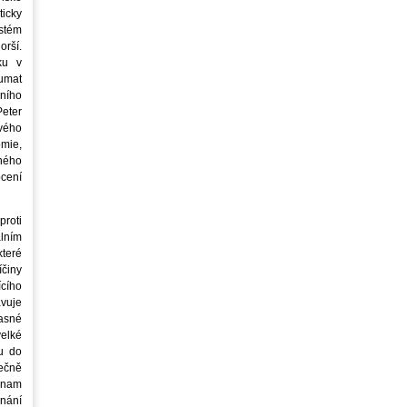
icky
stém
orší.
ku v
oumat
ního
eter
vého
mie,
jného
ocení
roti
lním
teré
íčiny
cího
avuje
asné
elké
u do
ečně
znam
nání