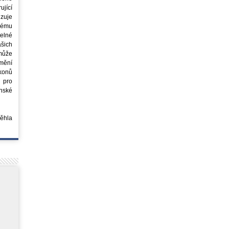
jící
azuje
ovému
elné
šich
může
mění
ákonů
 pro
nské
běhla