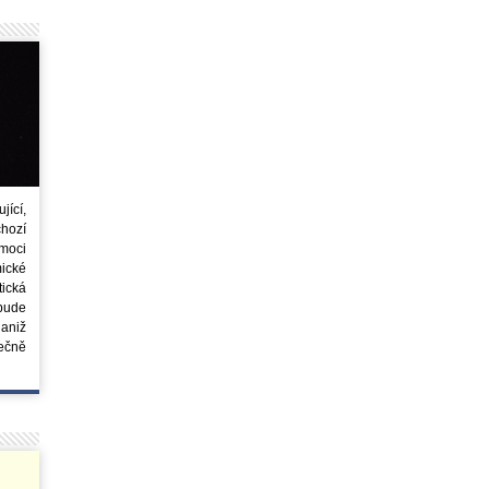
ící,
chozí
moci
ické
tická
 bude
aniž
ečně