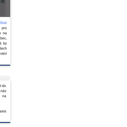
římé
e
pro
u na
obec,
rá by
všech
vání
t do
 nás
m na
elmi