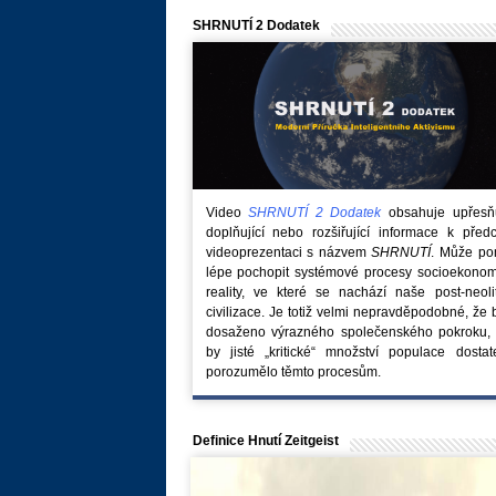
SHRNUTÍ 2 Dodatek
Video
SHRNUTÍ 2 Dodatek
obsahuje upřesňuj
doplňující nebo rozšiřující informace k před
videoprezentaci s názvem
SHRNUTÍ
. Může po
lépe pochopit systémové procesy socioekonom
reality, ve které se nachází naše post-neoli
civilizace. Je totiž velmi nepravděpodobné, že
dosaženo výrazného společenského pokroku, 
by jisté „kritické“ množství populace dostat
porozumělo těmto procesům.
Definice Hnutí Zeitgeist