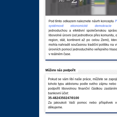
Pod tímto odkazem naleznete návrh konceptu
P
systémové ekonomické demokraci
jednoduchou a efektivní společenskou správ
libovolné úrovni (od jednotlivce přes komunitu, 
region, stát, kontinent až po celou Zemi), kte
mohla nahradit současnou tradiční politiku na 
úrovních pomocí jednoduchého veřejného hlaso
v reálném čase.
Můžete nás podpořit
Pokud se vám líbí naše práce, můžete se zapoji
tohoto typu aktivismu podle svého zájmu nebo
podpořit libovolnou finanční částkou zaslání
bankovní účet:
35-4824350247/0100
Za jakoukoli Vaší pomoc nebo příspěvek v
děkujeme.