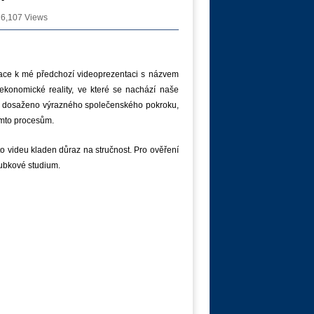
6,107 Views
ormace k mé předchozí videoprezentaci s názvem
onomické reality, ve které se nachází naše
ude dosaženo výrazného společenského pokroku,
ěmto procesům.
o videu kladen důraz na stručnost. Pro ověření
ubkové studium.