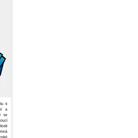
tu k
ní
a
d se
oucí
tosti
emná
nské