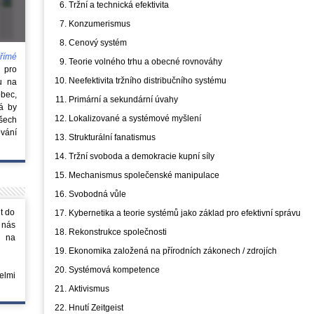
Tržní a technická efektivita
Konzumerismus
Cenový systém
římé
Teorie volného trhu a obecné rovnováhy
e
pro
Neefektivita tržního distribučního systému
u na
obec,
Primární a sekundární úvahy
rá by
Lokalizované a systémové myšlení
všech
vání
Strukturální fanatismus
Tržní svoboda a demokracie kupní síly
Mechanismus společenské manipulace
Svobodná vůle
t do
Kybernetika a teorie systémů jako základ pro efektivní správu
 nás
Rekonstrukce společnosti
m na
Ekonomika založená na přírodních zákonech / zdrojích
Systémová kompetence
elmi
Aktivismus
Hnutí Zeitgeist