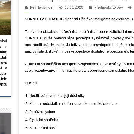
Petr Taubinger
15.11.2020
Přednášky, Z-Day
SHRNUTÍ 2 DODATEK
(Moderní Příručka Inteligentního Aktivismu)
Toto video obsahuje upřesňující, doplňující nebo rozšiřující inf
SHRNUTÍ. Může pomoci lépe pochopit systémové procesy socioek
stává
post-neolitická civilizace. Je totiž velmi nepravděpodobné, že b
ta s
aniž by jisté „kritické“ množství populace dostatečně porozumělo t
ního
vztah
tavu
Z důvodu snadnějšího uchopení vzájemných souvislostí byl i v tomt
ví a
zde prezentovaných informací je proto doporučeno samostatné hlo
bízí
 této
OBSAH
ánku
Neolitická revoluce a její důsledky
Kultura nedostatku a kořen socioekonomické orientace
Peněžní systém
Cyklická spotřeba
Strukturální násilí