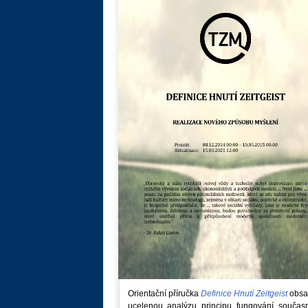
Orientační příručka
Definice Hnutí Zeitgeist
obsa
ucelenou analýzu principu fungování součas