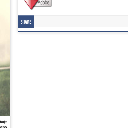
Share
huje
ného