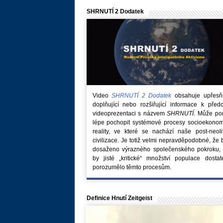
SHRNUTÍ 2 Dodatek
Video
SHRNUTÍ 2 Dodatek
obsahuje upřesňuj
doplňující nebo rozšiřující informace k před
videoprezentaci s názvem
SHRNUTÍ
. Může po
lépe pochopit systémové procesy socioekonom
reality, ve které se nachází naše post-neoli
civilizace. Je totiž velmi nepravděpodobné, že
dosaženo výrazného společenského pokroku, 
by jisté „kritické“ množství populace dostat
porozumělo těmto procesům.
Definice Hnutí Zeitgeist