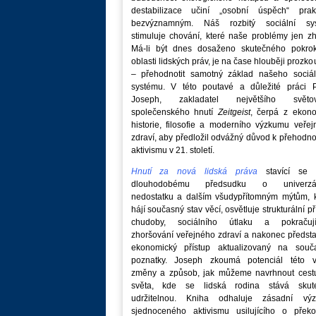
destabilizace učiní „osobní úspěch“ prakt
bezvýznamným. Náš rozbitý sociální sy
stimuluje chování, které naše problémy jen zh
Má-li být dnes dosaženo skutečného pokro
oblasti lidských práv, je na čase hlouběji prozk
– přehodnotit samotný základ našeho sociál
systému. V této poutavé a důležité práci P
Joseph, zakladatel největšího světo
společenského hnutí
Zeitgeist
, čerpá z ekono
historie, filosofie a moderního výzkumu veře
zdraví, aby předložil odvážný důvod k přehodn
aktivismu v 21. století.
Hnutí za nová lidská práva
stavící se p
dlouhodobému předsudku o univerzá
nedostatku a dalším všudypřítomným mýtům, k
hájí současný stav věcí, osvětluje strukturální př
chudoby, sociálního útlaku a pokračují
zhoršování veřejného zdraví a nakonec předst
ekonomický přístup aktualizovaný na souč
poznatky. Joseph zkoumá potenciál této v
změny a způsob, jak můžeme navrhnout cest
světa, kde se lidská rodina stává skut
udržitelnou. Kniha odhaluje zásadní vý
sjednoceného aktivismu usilujícího o překo