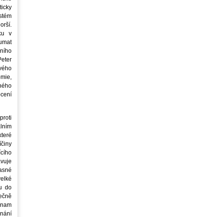
icky
stém
orší.
ku v
oumat
ního
eter
vého
mie,
jného
ocení
roti
lním
teré
íčiny
cího
avuje
asné
elké
u do
ečně
znam
nání